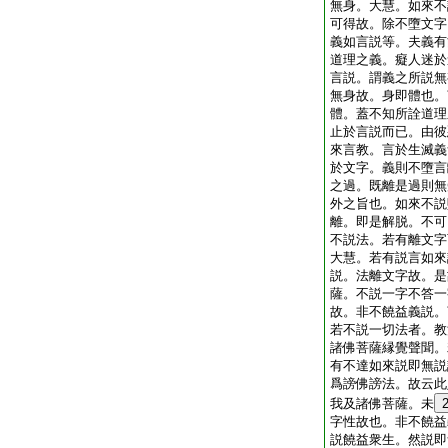
無身。大慧。如來不
可得故。除不墮文字
義如言説等。夫義有
道理之義。癡人迷於
言説。謂義之所説無
無身故。身即體也。
體。蓋不知所詮道理
止於言説而已。由彼
來言教。言於生滅義
於文字。義則不墮言
之過。既離是過則無
外之旨也。如來不説
離。即是解脱。不可
不説法。若有離文字
大慧。若有説言如來
説。法離文字故。是
薩。不説一字不答一
故。非不饒益義説。
若不説一切法者。教
諸佛菩薩縁覺聲聞。
有不達如來説即無説
爲謗佛謗法。故云此
我及諸佛菩薩。未
字性故也。非不饒益
説饒益衆生。然説即