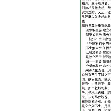
相見。蓋著相見者。
則無相是離妄想。契
究竟涅槃。又云。涅
見涅槃以前妄想心數
也
爾時世尊欲重宣此義
滅除彼生論 建立
我説如是法 愚夫
一切法不生 無性
＊乾闥婆幻夢 有
不生無自性 何因
以離於和合 覺知
是故空不生 我説
謂一一和合 性現
分析無和合 非如
滅除彼生論者。謂
道雖有不生不滅之言
因。故云生論。佛説
彼有生。故云不生義
無。如＊乾城幻夢。
等。是承上再徴。謂
空。云何爲我説也。
根塵離和合相。而覺
是空空則不生。是故
下。重釋上義。如文