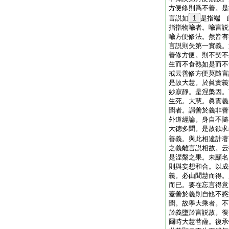
方便修則爲不善。是
言説如
1
是指端 
指指物喩者。喩言説
喩方便修法。然皆有
言説則失第一實義。
善修方便。則不契不
生而不食熟如是而不
戒云善修方便莫隨言
是故大慧。於眞實義
妙寂靜。是涅槃因。
生死。大慧。眞實義
聞者。謂善於義非善
外道經論。身自不隨
大徳多聞。是故欲求
善義。與此相違計著
之義離言説相故。云
是涅槃之果。未顯名
則與妄想和合。以成
義。必由聞慧而得。
而已。要在忘言得意
蓋善於義則自他不惑
聞。故學大乘者。不
於義墮於言説故。復
爾時大慧菩薩。復承