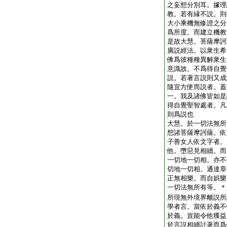
之妄想分別耳。據理
教。若有縁不説。則
大小乘機無修證之分
爲所度。而建立機教
是故大慧。菩薩摩訶
廣説經法。以衆生希
佛爲彼種種異解衆生
意識故。不爲得自覺
説。若著言説則又成
隨宜方便而説者。蓋
一。我及諸佛皆如是
得自覺聖智處者。凡
則爲説也
大慧。於一切法無所
想諸菩薩摩訶薩。依
子善女人依文字者。
他。墮惡見相續。而
一切地一切相。亦不
切地一切相。通達章
正無相樂。而自娯樂
一切法無所有等。＊
所現無外境界離説所
學者言。當依於義不
於義。豈能令他獲益
於言説相續計著而爲