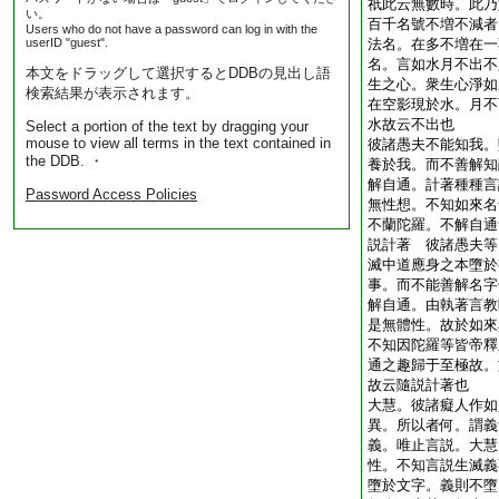
祇此云無數時。此乃
い。
百千名號不増不減者
Users who do not have a password can log in with the
userID "guest".
法名。在多不増在一
名。言如水月不出不
本文をドラッグして選択するとDDBの見出し語
生之心。衆生心淨如
検索結果が表示されます。
在空影現於水。月不
水故云不出也
Select a portion of the text by dragging your
mouse to view all terms in the text contained in
彼諸愚夫不能知我。
the DDB. ・
養於我。而不善解知
解自通。計著種種言
Password Access Policies
無性想。不知如來名
不蘭陀羅。不解自通
説計著 彼諸愚夫等
滅中道應身之本墮於
事。而不能善解名字
解自通。由執著言教
是無體性。故於如來
不知因陀羅等皆帝釋
通之趣歸于至極故。
故云隨説計著也
大慧。彼諸癡人作如
異。所以者何。謂義
義。唯止言説。大慧
性。不知言説生滅義
墮於文字。義則不墮