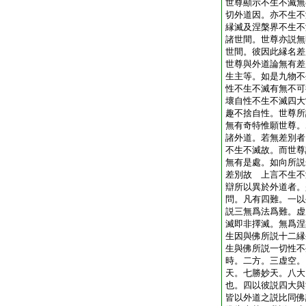
世尊顯示不生不滅無
切外道因。亦不生不
縁滅及涅槃界不生不
諸世間。世尊亦説無
世間。彼因此縁名差
世尊與外道論無有差
生主等。如是九物不
性不生不滅有無不可
壞自性不生不滅四大
趣不捨自性。世尊所
無有奇特惟願世尊。
諸外道。若無差別者
不生不滅故。而世尊
無有是處。如向所説
差別故 上言不生不
辯所以異於外道者。
問。凡有四難。一以
説三無爲法爲難。虚
滅即非擇滅。無爲涅
生因與佛所説十二縁
生與佛所説一切性不
時。二方。三虚空。
天。七勝妙天。八大
也。四以彼説四大與
皆以外道之説比同佛