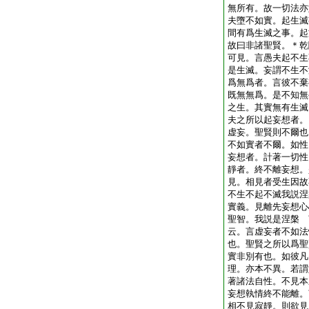
無所有。故一切法亦
夫墮不如實。起生滅
間有爲生滅之事。起
故曰非諸聖賢。＊乾
可見。言愚夫起不生
是生滅。妄謂不生不
爲無爲者。言彼不棄
既無無爲。是不知無
之生。其實無有生滅
夫之所以起妄想者。
虚妄。聖賢則不爾也
不如實者不爾。如性
妄想者。計著一切性
靜者。終不離妄想。
見。相見者受生因故
不生不起不滅我説涅
實義。見離先妄想心
聖智。我説是涅槃 
云。言虚妄者不如法
也。聖賢之所以爲聖
實非別有也。如彼凡
理。亦本不異。若謂
著諸法自性。不見本
妄想執情終不能離。
相不見寂靜。則欲見