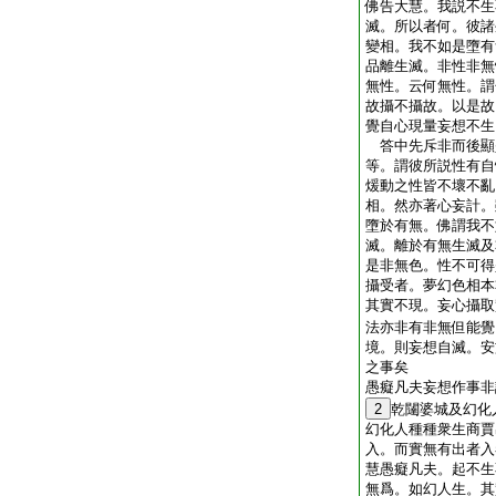
佛告大慧。我説不生
滅。所以者何。彼諸
變相。我不如是墮有
品離生滅。非性非無
無性。云何無性。謂
故攝不攝故。以是故
覺自心現量妄想不生
答中先斥非而後顯
等。謂彼所説性有自
煖動之性皆不壞不亂
相。然亦著心妄計。
墮於有無。佛謂我不
滅。離於有無生滅及
是非無色。性不可得
攝受者。夢幻色相本
其實不現。妄心攝取
法亦非有非無但能覺
境。則妄想自滅。安
之事矣
愚癡凡夫妄想作事非
2
乾闥婆城及幻化
幻化人種種衆生商賈
入。而實無有出者入
慧愚癡凡夫。起不生
無爲。如幻人生。其