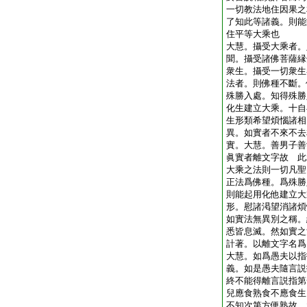
一切教法地住因果之
了知此等諸義。則能
住平等大乘也
大慧。攝受大乘者。
聞。攝受諸佛菩薩縁
衆生。攝受一切衆生
法者。則佛種不斷。
殊勝入處。知得殊勝
化生建立大乘。十自
生形類希望煩惱諸相
異。如實者不來不去
實。大慧。善男子善
眞實者離文字故 此
大乘之法則一切凡聖
正法爲佛種。爲殊勝
則能起用化他建立大
形。慰諸渇望消諸煩
如實法無異別之稱。
悉皆息滅。然如實之
計著。以離文字名爲
大慧。如爲愚夫以指
義。如是愚夫隨言説
終不能得離言説指第
兒應食熟食不應食生
不知次第方便熟故。