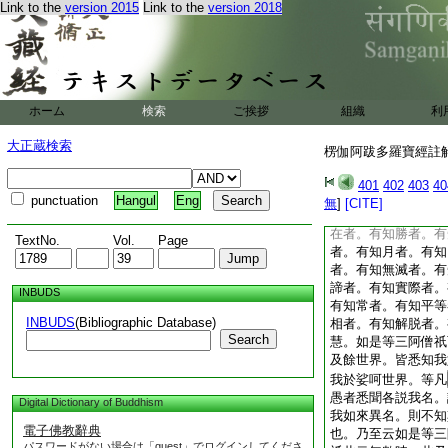
Link to the
version 2015
Link to the
version 2018
即七地。蓋通教菩薩
以此不生爲如來異名
圓。斯之謂也譬如因
以況如來異名非一。
乃至手足。隨一一物
只是一。故無多性隨
ホーム
検索
ご挨拶
組織
利
如是大慧。我於此娑
千名號。愚夫悉聞各
大正蔵検索
楞伽阿跋多羅寶經註解 
異名。大慧。或有衆
智者。有知佛者。有
401
402
403
40
有知導師者。有知廣
punctuation
Hangul
Eng
無
]
[CITE]
知
5
仙人者。有知
在者。有知勝者。有
TextNo.
Vol.
Page
者。有知月者。有知
者。有知無滅者。有
諦者。有知實際者。
INBUDS
有知常者。有知平等
INBUDS
(Bibliographic Database)
相者。有知解脱者。
Search
慧。如是等三阿僧祇
及餘世界。皆悉知我
我於娑呵世界。等凡
愚者悉聞各説我名。
Digital Dictionary of Buddhism
我如來異名。則不知
電子佛教辭典
也。乃至云如是等三
パスワードがない場合は「guest」でログインしてくださ