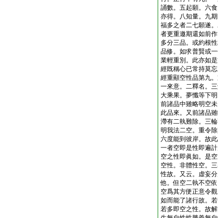
誦數。五起願。六食
亦得。八知量。九期
福多之者二七願遂。
者更重邀期還如前作
多分三品。或約根性
品修。如求普賢或一
業輕重別。此亦如是
經既稱心已常持莫忘
經重顯空性品第九。
一來意。二釋名。三
大乘果。夢懺等下明
前諸品中雖略明空未
此品來。又前諸品雖
滯有二執難除。三輪
明我法二空。重令除
六度能到彼岸。故此
一者空即是性即遍計
空之性即眞如。是空
空性。非體性空。三
性故。又云。虚妄分
他。但空二執不空依
空爲其方便正意令觀
如而能了諸行故。若
若多即空之性。故解
生無自性性勝義無自