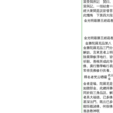
當受我所記 賛曰。
當與記。一頌結會一
經大衆聞是説皆發菩
此懺悔 下第四大段
金光明最勝王經疏
金光明最勝王經疏
金勝陀羅尼品第八
金勝陀羅尼品三門分
解妨。言來意者上明
除業障修淨地行。皆
祈願。善根所成此等
佛。廣行難學略行易
常得見佛修行供養。
此
釋名者梵云呬囉
金
金者是喩。陀羅尼是
如贍部金。此總持勝
同於前三身品説。解
者具大福徳。已多佛
甚深法門。既云已多
能恒覩諸佛。何假佛
進故教神呪