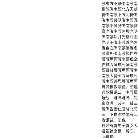
謨東方不動佛南謨南
彌陀佛南謨北方天鼓
徳佛南謨下方明徳佛
佛南謨普明佛南謨香
南謨平等見佛南謨寶
寶光佛南謨無垢光明
佛南謨淨月光稱相王
光明王佛南謨善光無
畏自在佛南謨無畏名
謨寶相佛南謨觀自在
菩薩摩訶薩南謨虚空
吉祥菩薩摩訶薩南謨
謨普賢菩薩摩訶薩南
南謨大勢至菩薩摩訶
薩南謨善思菩薩摩訶
總體後教別禮。初也
經陀羅尼曰 南謨曷
姪他 君睇君睇 矩
蜜窒哩 莎訶 賛曰
經佛告善住菩薩此陀
曰 下廣讃功能有二
者獲益。初也
經若有善男子善女人
邊福徳之聚 賛曰。
此總也