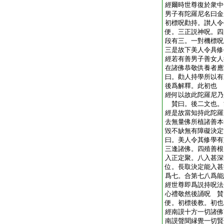
經爾時世尊復於衆中
男子有陀羅尼名曰金
初標呪勸持。讃人令
便。三正説神呪。四
段有三。一對機標呪
三是故下美人令具修
經若有善男子善女人
在諸佛恭敬供養者應
曰。勸人持學所以有
後爲解釋。此初也
經何以故此陀羅尼乃
賛曰。後二文也。
經是故當知持此陀羅
去無量佛所植諸善本
毀不缺無有障礙決定
曰。美人令其修學有
三逢諸佛。四殖善根
入正定聚。八入甚深
位。長取決定能入甚
爲七。合第七八爲能
經世尊即爲説持呪法
心禮敬然後誦呪 賛
便。初標後教。初也
經南謨十方一切諸佛
南謨聲聞縁覺一切賢