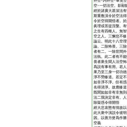
外空･内外空･畢竟空
空･一切法空。影顯
經於諸廣大甚深法有
斯重敷演令於空法得
令於空得開悟者。於
眞理或菩提涅槃。有
之生有四種人。無智
空之人。三懈怠不修
論云。明此十八空理
論。二除怖畏。三除
者有二。一除世間外
法執。此二者有不能
畏者衆生聞人法空怖
爲説有事有用。若人
果乃至三身一切功徳
淨不勞修道。若定不
如非淨不淨。但有惑
名得清淨。故應修道
既聞如如非有非無則
法二我決定非有。人
除疑惑令得開悟
經大悲哀愍有情故以
此大衆中演説令彼明
因。以善方便爲作勝
空義