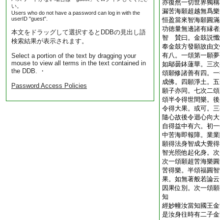
亦復然一切世界獨稱
い。
漏苦海願超越無爲樂
Users who do not have a password can log in with the
userID "guest".
恒盈當來智海願圓滿
功徳量無邊諸有縁者
本文をドラッグして選択するとDDBの見出し語
智 賛曰。金鼓説懺
検索結果が表示されます。
奉金鼓方發願故由文
有八。一頌第一願夢
Select a portion of the text by dragging your
mouse to view all terms in the text contained in
如鄔曇鉢蓮華。三次
the DDB. ・
頌願修諸善有四。一
成佛。四願淨土。五
Password Access Policies
願子亦同。七次二頌
頌半令得世間樂。後
令得大果。或可。三
隨心故後令迴心向大
自得益中有六。初一
中苦海即報障。業業
願得法身智成大覺得
智光照他起化身。次
次一頌願超苦海樂圓
苦得樂。半頌福圓智
果。如無著般若論云
因果位別。次一頌願
知
經妙幢汝當知國王金
是汝身往時有二子金