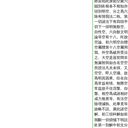
經當知此身如空聚六
賊別依根各不相知亦
頌別明空。分之爲六
除有情我法二執。第
一切諸法下有四頌半
切下一頌明無散空。
自性空。六自餘文明
論等空有十八。何故
空論。初六明空自體
空屬體第十八空屬用
我。外空爲破所受法
之。大空是器世間非
無漏智與如合名空空
所證法凡夫未得。又
空空。即人空攝。故
爲明其因果。但在自
爲常益有情。無際空
常益故不住涅槃。自
槃。相空爲成諸相好
成力無畏等。有法空
除増減執。此畢竟等
故略不説。廣此諸空
解。初三頌科解如前
我斷一切煩惱下明説
依第一別解中初文分