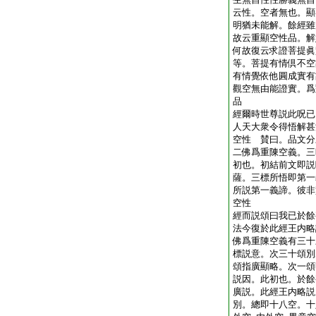
云性。空者無也。顯
明猶未能解。餘經雖
故云重顯空性品。解
何故復云求證菩提眞
等。菩提有情倶不空
有情覺依他圓成實有
觀空無由能證實。爲
品
經爾時世尊説此呪已
人天大衆令得悟解甚
空性 賛曰。品文分
二佛爲重陳空義。三
初也。初結前文即説
薩。三標所悟即第一
所説第一義諦。彼非
空性
經而説頌曰我已於餘
法今復於此經王内略
佛爲重陳空義有三十
標説意。次三十頌別
頌指廣顯略。次一頌
説因。此初也。於餘
廣説。此經王内略説
別。總即十八空。十