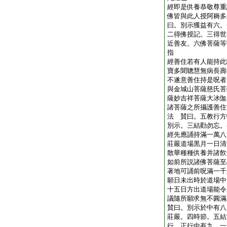
經即是供養恭敬尊重
佛皆與此人授阿耨多
曰。別示獲益有六。
二得佛授記。三得世
近善友。六佛菩薩等
指
經善住若有人能持此
寶多聞聰慧無病長壽
不遂意善住持是呪者
與金城山菩薩慈氏菩
薩妙吉祥菩薩大冰伽
諸菩薩之所攝護善住
法 賛曰。五教行方
別示。三結勸勿忘。
經先應誦持滿一萬八
莊嚴道場黒月一日清
散華種種供養并諸飮
如前所説諸佛菩薩至
著地可誦前呪滿一千
願日未出時於道場中
十五日方出道場能令
議隨所願求無不圓滿
賛曰。別示於中有八
莊嚴。四時節。五結
行。正行中有九。一