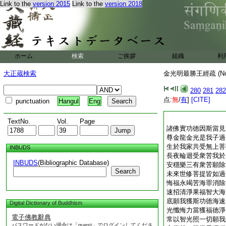
Link to the
version 2015
Link to the
version 2018
ホーム
検索
ご挨拶
組織
利
大正蔵検索
金光明最勝王經疏 (N
280
281
282
点:
無
/
有
]
[CITE]
punctuation
Hangul
Eng
TextNo.
Vol.
Page
諸佛實功徳因斯當見
尊金龍金光是我子過
生於我家共受無上菩
INBUDS
長夜輪迴受衆苦我於
INBUDS
(Bibliographic Database)
安穩樂三有衆苦願除
Search
未來世修菩提皆如過
悔福永竭苦海罪消除
速招清淨果福智大海
底願我獲斯功徳海速
Digital Dictionary of Buddhism
光懺悔力當獲福徳淨
電子佛教辭典
常以智光照一切願我
パスワードがない場合は「guest」でログインしてくださ