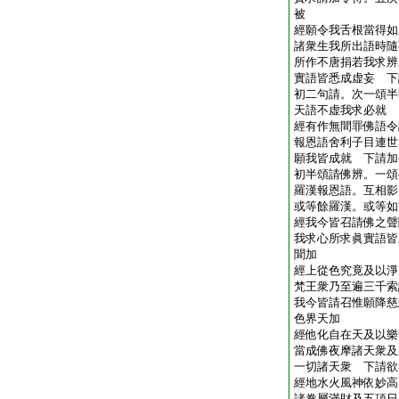
被
經願令我舌根當得如
諸衆生我所出語時隨
所作不唐捐若我求辨
實語皆悉成虚妄 下
初二句請。次一頌半
天語不虚我求必就
經有作無間罪佛語令
報恩語舍利子目連世
願我皆成就 下請加
初半頌請佛辨。一頌
羅漢報恩語。互相影
或等餘羅漢。或等如
經我今皆召請佛之聲
我求心所求眞實語皆
聞加
經上從色究竟及以淨
梵王衆乃至遍三千索
我今皆請召惟願降慈
色界天加
經他化自在天及以樂
當成佛夜摩諸天衆及
一切諸天衆 下請欲
經地水火風神依妙高
諸眷屬滿財及五頂日