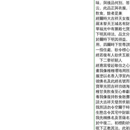
味。與後品何別。答
云。此品正與衣服。
飮食。餘者是兼
經爾時大吉祥天女復
羅末拏天王城名有財
華福光中有勝殿七寶
下明其得法。品文分
於爾時下明其得益。
用。四爾時下世尊讃
一指住處。欲令標心
經若復有人欲求五穀
下二擧祈願人
經應當發起敬信之心
畫我像種種瓔珞周匝
服塗以名香入淨室内
彼佛名及此經名號而
寶華光照吉祥功徳海
種甘美飮食至心奉獻
養我像復持飮食散擲
請大吉祥天發所求願
我所請勿令空爾于時
生愍念令其宅中財穀
我先稱佛名及菩薩名
於中復二。初標勸祈
呪下正教其法。此初