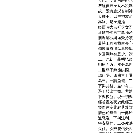
天也。準此所解即示
準經但云天女不説爲
故。設有處説名樹神
天神王。以主神故名
亦爾。是天趣攝
經爾時大吉祥天女即
恭敬白佛言世尊我若
索迦鄔波斯迦受持讀
最勝王經者我當專心
謂飮食衣服臥具醫藥
令圓滿無有乏少。讃
二。此初一品明弘經
明得之方。初分爲四
二世尊下辨能供因。
應行學。四佛告下佛
爲三。一請益儀。二
下與其益。益中有二
遇下與出世益。世益
下與後益。現中初與
經若晝若夜於此經王
樂而住令此經典於贍
情已於無量百千佛所
速隱沒 下與法利。
得安樂住。二令教法
久住。次辨能信受因