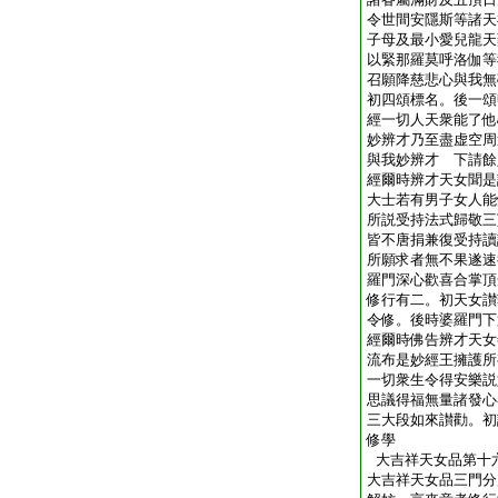
令世間安隱斯等諸天
子母及最小愛兒龍天
以緊那羅莫呼洛伽等
召願降慈悲心與我無
初四頌標名。後一頌
經一切人天衆能了他
妙辨才乃至盡虚空周
與我妙辨才 下請餘
經爾時辨才天女聞是
大士若有男子女人能
所説受持法式歸敬三
皆不唐捐兼復受持讀
所願求者無不果遂速
羅門深心歡喜合掌頂
修行有二。初天女讃
令修。後時婆羅門下
經爾時佛告辨才天女
流布是妙經王擁護所
一切衆生令得安樂説
思議得福無量諸發心
三大段如來讃勸。初
修學
大吉祥天女品第十
大吉祥天女品三門分