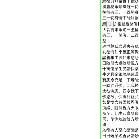
經復於無量百千億劫
得豐稔永除饑饉一切
後益有三。一得勝身
三一切有情下能利物
經
1
亦復値遇諸佛
大菩提果永絶三塗輪
有三。一値佛。二得
槃
經世尊我念過去有琉
功徳海如來應正等覺
諸善根由彼如來慈悲
日隨所念處隨所視方
千萬億衆生受諸快樂
生之具金銀琉璃硨磲
寶悉令充足 下辨能
一陳往遇佛。二我於
念彼佛恩。四令我下
佛恩故。供養利益弘
如是憶念昔因報恩供
所縁。隨所視方天眼
所至。此中八寶餘多
同。準佛地論隨方所
違
若復有人至心讀誦是
日日燒衆名香及諸妙