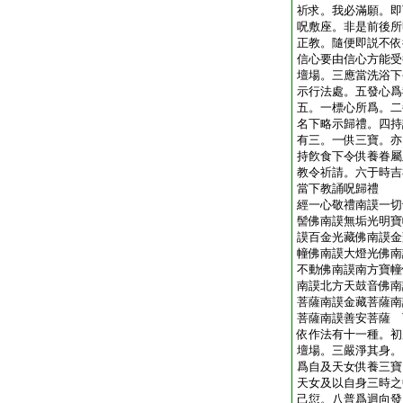
祈求。我必滿願。即
呪敷座。非是前後所
正教。隨便即説不依
信心要由信心方能受
壇場。三應當洗浴下
示行法處。五發心爲
五。一標心所爲。二
名下略示歸禮。四持
有三。一供三寶。亦
持飮食下令供養眷屬
教令祈請。六于時吉
當下教誦呪歸禮
經一心敬禮南謨一切
髻佛南謨無垢光明寶
謨百金光藏佛南謨金
幢佛南謨大燈光佛南
不動佛南謨南方寶幢
南謨北方天鼓音佛南
菩薩南謨金藏菩薩南
菩薩南謨善安菩薩 
依作法有十一種。初
壇場。三嚴淨其身。
爲自及天女供養三寶
天女及以自身三時之
己愆。八普爲迴向發