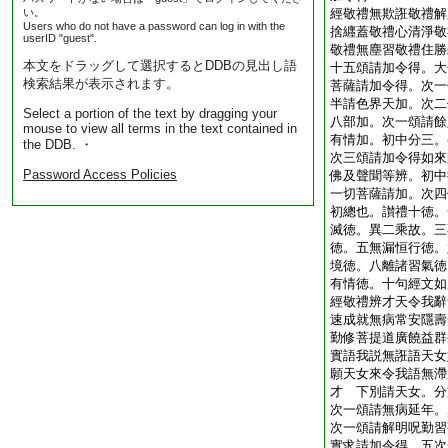
い。
經敬禮無欺誑敬禮解
Users who do not have a password can log in with the
捨纒蓋敬禮心清淨敬
userID "guest".
敬禮無塵習敬禮住勝
本文をドラッグして選択するとDDBの見出し語
十五頌請加令得。大
検索結果が表示されます。
菩薩請加令得。次一
半請色界天加。次二
Select a portion of the text by dragging your
八部加。次一頌請餘
mouse to view all terms in the text contained in
有情加。初中分三。
the DDB. ・
次三頌請加令得如來
Password Access Policies
佛及聲聞等辨。初中
一切菩薩請加。次四
初總也。讃禮十徳。
滅徳。異二乘故。三
徳。五無漏恒行徳。
境徳。八離諸習氣徳
有情徳。十句經文如
經敬禮辨才天令我辭
速成就無病常安隱壽
勤修菩提道廣饒益群
實語我説無誑語天女
願天女來令我語無滯
才 下別請天女。分
次一頌請無病延年。
次一頌請解明呪勤習
實求請加令得。五次