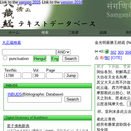
Link to the
version 2015
Link to the
version 2018
五差別。六無差別。
行。如辨中邊論第三
諦觀爲如病如癰如箭
爲八見。觀集爲結見
能離繋見。加上十一
經梵衆諸仙妙辨才大
ホーム
検索
ご挨拶
組織
利
天妙辨才摩那斯王妙
四大天王妙辨才善住
大正蔵検索
金光明最勝王經疏 (N
妙辨才吠率怒天妙辨
數天神妙辨才室唎天
302
303
304
妙辨才醯哩言辭妙辨
点:
有
/
無
]
[CITE]
punctuation
Hangul
Eng
哩底母妙辨才諸藥叉
辨才 下所餘。梵衆
TextNo.
Vol.
Page
與仙各別。初解爲正
大自在天女名烏摩。
其父大天止而不許故
INBUDS
此云蘊。西方呼腸及
摩那斯此云慈心。吠
INBUDS
(Bibliographic Database)
天之別名。毘者此云
Search
云毘首羯摩天也。
祥。室利末多此云
Digital Dictionary of Buddhism
者此云青色
經所有勝業資助我令
電子佛教辭典
加令得
パスワードがない場合は「guest」でログインしてくださ