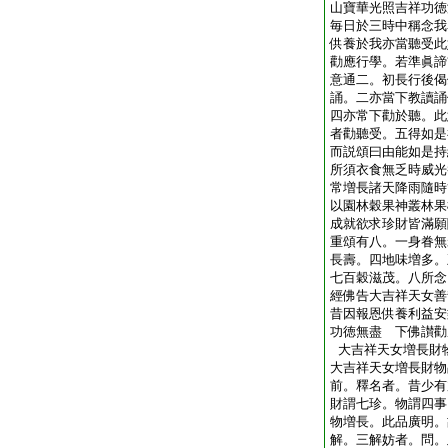
山寶華光照吉祥功徳
毎日於三時中稱念我
供養於我亦當聽受此
勸應行學。若準眞諦
意通二。初長行後偈
誦。二亦當下教讀誦
四亦常下勸於聽。此
者勸聽受。五得如是
而説頌曰由能如是持
所須衣食無乏時威光
常増長諸天降雨隨時
以園林穀果神叢林果
成就欲求珍財皆滿願
重頌有八。一身眷無
長壽。四地味増多。
七百穀滋茂。八所念
經佛告大吉祥天女善
昔因報恩供養利益安
功徳無盡 下佛讃勸
大吉祥天女増長財
大吉祥天女増長財物
前。釋名者。昔少有
財謂七珍。物謂四事
物増長。此品廣明。
解。三解妨者。問。