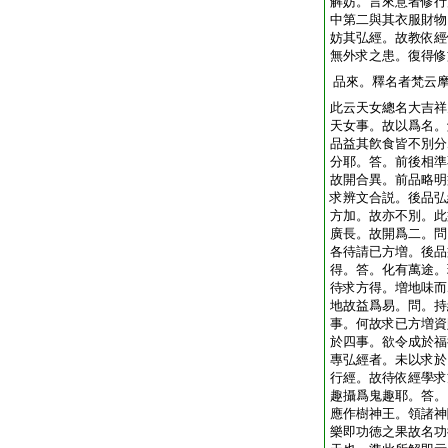
解妨。言來意者修行
中第二與其衣服財物
妨其弘經。故教依經
無外求之患。復得修
品來。釋名者梵云
此云天女總名大吉祥
天女事。故以爲名。
品益其飮食皆不別分
分耶。答。前後相準
故開合異。前品略明
求辨文合説。後品弘
方加。故亦不別。此
廣長。故開爲二。問
各待請已方増。後品
得。答。化有萬途。
待求方得。増地味而
地故益爲易。問。持
事。何故求已方増資
於四事。欲令成於福
專弘經者。未以求於
行經。故待依經學求
趣攝爲鬼趣耶。答。
應作樹神王。領諸神
樂即功徳之果故名功