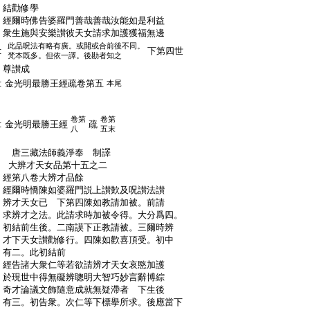
:
結勸修學
:
經爾時佛告婆羅門善哉善哉汝能如是利益
:
衆生施與安樂讃彼天女請求加護獲福無邊
此品呪法有略有廣。或開或合前後不同。
:
下第四世
梵本既多。但依一譯。後勘者知之
:
尊讃成
:
金光明最勝王經疏卷第五
本尾
卷第
卷第
:
金光明最勝王經
疏
八
五末
:
唐三藏法師義淨奉 制譯
:
大辨才天女品第十五之二
:
經第八卷大辨才品餘
:
經爾時憍陳如婆羅門説上讃歎及呪讃法讃
:
辨才天女已 下第四陳如教請加被。前請
:
求辨才之法。此請求時加被令得。大分爲四。
:
初結前生後。二南謨下正教請被。三爾時辨
:
才下天女讃勸修行。四陳如歡喜頂受。初中
:
有二。此初結前
:
經告諸大衆仁等若欲請辨才天女哀愍加護
:
於現世中得無礙辨聰明大智巧妙言辭博綜
:
奇才論議文飾隨意成就無疑滯者 下生後
:
有三。初告衆。次仁等下標擧所求。後應當下