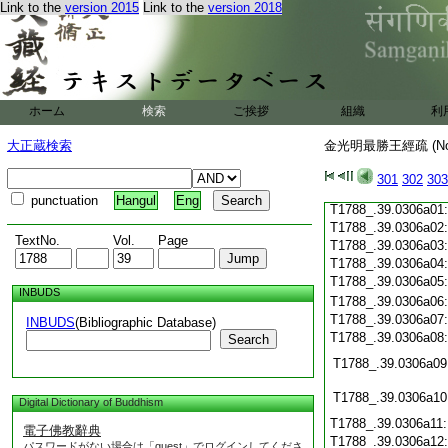
Link to the
version 2015
Link to the
version 2018
T1788_.39.0305c19
T1788_.39.0305c20
T1788_.39.0305c21
T1788_.39.0305c22
T1788_.39.0305c23
T1788_.39.0305c24
ホーム
検索
ご挨拶
組織
利
T1788_.39.0305c25
T1788_.39.0305c26
大正蔵検索
金光明最勝王經疏 (N
T1788_.39.0305c27
T1788_.39.0305c28
301
302
303
T1788_.39.0305c29
punctuation
Hangul
Eng
T1788_.39.0306a01
T1788_.39.0306a02
TextNo.
Vol.
Page
T1788_.39.0306a03
T1788_.39.0306a04
T1788_.39.0306a05
INBUDS
T1788_.39.0306a06
T1788_.39.0306a07
INBUDS
(Bibliographic Database)
T1788_.39.0306a08
Search
T1788_.39.0306a09
T1788_.39.0306a10
Digital Dictionary of Buddhism
T1788_.39.0306a11
電子佛教辭典
T1788_.39.0306a12
パスワードがない場合は「guest」でログインしてくださ