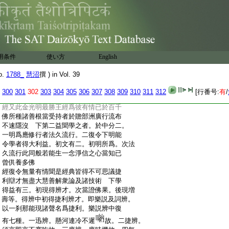
:
下與餘辨才及陀羅尼。此即總標及別詞無
:
礙辨也。此九地上得四辨才。十八變中施他
:
辨才故也。云具足莊嚴即八語具等
:
經若彼法師於此經中文字句義所有忘失皆
:
令憶持能善開悟復與陀羅尼總持無礙 下
:
第二與餘辨才等。於文字句即法。文即是字
用条件
使い方
English
:
體用合明。此能詮依。體非能詮。句是能詮詮
:
於諸義。略名不説。皆令憶持即法義持。文義
o.
1788_
慧沼
撰 ) in Vol. 39
:
是所持。能憶持者即總持也。因果合説。能善
:
開悟即樂説辨。復與陀羅者即呪及忍二總
300
301
302
303
304
305
306
307
308
309
310
311
312
[行番号:
有
/
:
持也。總持無礙者結也
:
經又此金光明最勝王經爲彼有情已於百千
:
佛所種諸善根當受持者於贍部洲廣行流布
:
不速隱沒 下第二益聞學之者。於中分二。
:
一明爲應修行者法久流行。二復令下明能
:
令學者得大利益。初文有二。初明所爲。次法
:
久流行此同般若能生一念淨信之心當知已
:
曾供養多佛
:
經復令無量有情聞是經典皆得不可思議捷
:
利辯才無盡大慧善解衆論及諸技術 下學
:
得益有三。初現得辨才。次當證佛果。後現増
:
壽等。得辨中初得捷利辨才。即樂説及詞辨。
:
以一刹那能現諸聲名爲捷利。樂説辨中復
:
有七種。一迅辨。懸河連冷不遲
故。二捷辨。