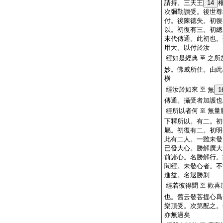
請持。三天王
14
次彌勒讃受。後世尊
付。後陳徳失。初復
以。初復有三。初總
末代傳通。此初也。
用大。以付於汝
經如是經典
之所
至
妙。佛威所住。由此
横
經汝於如來
至
無
1
傳通。攝受者加護也
經所以者何
無量
至
下釋所以。有二。初
屬。初復有二。初明
此有二人。一雖未發
已發大心。勝解廣大
前諸心。名勝解行。
聞經。未發心者。不
進益。名退勝刹
經若彼得聞
歡喜
至
也。舊云發菩提心爲
樂頂受。次第配之。
亦無過矣