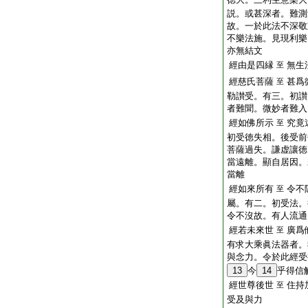
説。或甚深者。難測
故。一於此法不深敬
不樂法施。見現利樂
亦無結文
經由是四縁
無生
至
經慈氏菩薩
甚爲
至
勒讃受。有三。初讃
者難聞。微妙者難入
經如佛所示
究竟
至
初受徳失相。後受前
菩薩過失。謙虚讓徳
當遠離。顯自居因。
當離
經如來所有
令不
至
屬。有二。初受法。
令不沒故。有人流通
經若未來世
廣爲
至
有求大乘眞法器者。
與念力。令於此經受
13
今
14
乎得信
經世尊後世
住持
至
受及與力