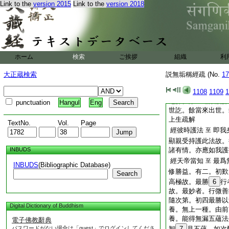
心善調順。得阿羅漢
Link to the
version 2015
Link to the
version 2018
心調順故。三引無種
隨得三乘。後一無姓
經佛告天帝
寶焔
至
以古即今。有三。一
蓋。此初也
ホーム
検索
ご挨拶
組織
利
經其王千子
餘在
至
今。此即千子。此中
大正蔵検索
説無垢稱經疏 (No.
17
縁。如千佛因縁經并
生疏解第一迦洛迦忖
1108
1109
1
尼佛。第三迦葉波佛
punctuation
Hangul
Eng
世訖。餘當來出世。
上生疏解
TextNo.
Vol.
Page
經彼時護法
即我
至
顯親受持護此法故。
INBUDS
諸有情。亦應如我護
經天帝當知
最爲
至
INBUDS
(Bibliographic Database)
修勝益。有二。初歎
Search
高極故。最勝
6
行
故。最妙者。行微善
隨次第。初四最勝以
Digital Dictionary of Buddhism
養。無上一種。由前
養。能得無漏五蘊法
電子佛教辭典
パスワードがない場合は「guest」でログインしてくださ
智
7
見五蘊。如次