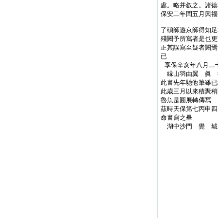
處。略并叙之。諸徳
保安二年閏五月興福
了碩師遊京師得知足
殘闕予所寫者是也更
正其誤寫至疑者闕焉
已
享保辛亥年八月二
縁山羽由翼 眞
此書先年馳他筆雖已
此歳三月以來積聚稍
魯魚是圓展轉傳寫
茲時天保第七丙申四
命書寫之畢
湖中沙門 覺 