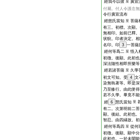
經我今以彼
廣宣
至
付屬。付人令護念無
令行廣宣流布
經慈氏當知
菩薩
至
有三。初標。次顯。
無相印。如前已釋。
状貎。印者決定。相
名印。印
3
一菩薩
經何等爲二
悟入
至
初徴。後顯。此初也
深法隨性相即所樂等
經若諸菩薩
久學
至
初文可知。受
4
文
染無執著等。即是深
乃至修行。由此便得
若不久學。畢竟不能
經
6
慧氏當知
至
有二。次第明前二菩
顯。後結。此初也。
智忍。由四縁故。初
經何等爲四
從何
至
初徴。後顯。顯中分
此初也。一於未聞能