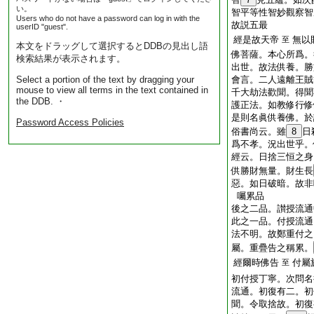
い。
智平等性智妙觀察智
Users who do not have a password can log in with the
故説五最
userID "guest".
經是故天帝
無以
至
本文をドラッグして選択するとDDBの見出し語
佛菩薩。本心所爲。
検索結果が表示されます。
出世。故法供養。勝
Select a portion of the text by dragging your
會言。二人遠離王賊
mouse to view all terms in the text contained in
千大劫法歡聞。得聞
the DDB. ・
護正法。如教修行修
是則名眞供養佛。於
Password Access Policies
俗書尚云。雖
8
日
爲不孝。況出世乎。
經云。日捨三恒之身
供勝財無量。財生長
惡。如日破暗。故非
囑累品
後之二品。讃授流通
此之一品。付授流通
法不明。故鄭重付之
屬。重疊告之稱累。
經爾時佛告
付屬
至
初付授丁寧。次問名
流通。初復有二。初
聞。令取捨故。初復