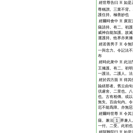
經世尊告曰
如是
至
尊稱讃。三業不背。
護住持。極善妙也
經爾時會中
廣宣
至
薩請持。有二。初護
威神自能加護。故滅
運護持。他界亦來擁
經若善男子
令無
至
一與念力。令記法不
布
經時此衆中
此法
至
王擁護。有二。初明
一護法。二護人。法
經於四方面
得其
至
踰繕那者。舊云由旬
倶慮舍。二里也。八
也。古有相傳。或以
無失。百由旬内。令
厄不能爲障。亦無惡
經爾時世尊
令其
至
薩。兼法
1
界兼人
一付。二受。此初也
經阿難陀曰
如是
至