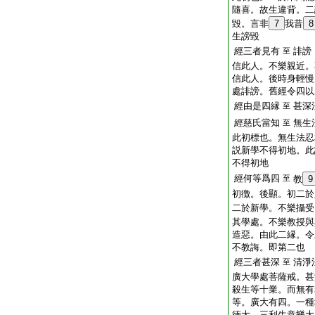
隨喜。故生違背。二
毀。言非
7
我昔
8
生謗毀
經三者見有
誹謗
至
信此人。不樂親近。
信此人。後時身輕慢
處誹謗。舊經令四以
經由是四縁
甚深
至
經慈氏當知
無生
至
此初標也。無生法忍
説新學不得初地。此
不得初地
經何等爲四
至
教
9
初徴。後顯。初二於
二於新學。不樂攝受
其學處。不樂教授與
造惡。由此二縁。令
不教誨。即第二也
經三者甚深
清淨
至
廣大學處菩薩戒。甚
殺生等十業。而無有
等。廣大有四。一種
徳大。三利生意樂大