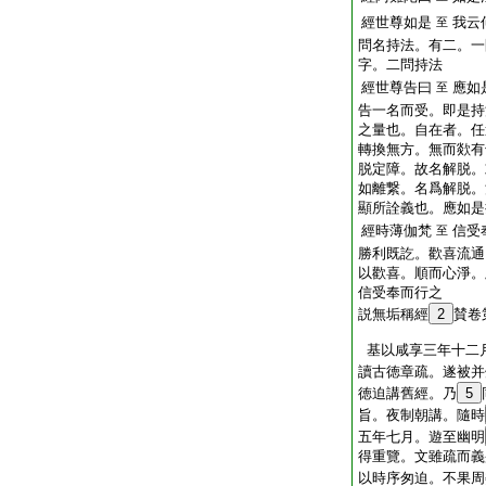
經世尊如是
我云
至
問名持法。有二。一
字。二問持法
經世尊告曰
應如
至
告一名而受。即是持
之量也。自在者。任
轉換無方。無而欻有
脱定障。故名解脱。
如離繋。名爲解脱。
顯所詮義也。應如是
經時薄伽梵
信受
至
勝利既訖。歡喜流通
以歡喜。順而心淨。
信受奉而行之
説無垢稱經
2
賛卷
基以咸享三年十二
讀古徳章疏。遂被并
徳迫講舊經。乃
5
旨。夜制朝講。隨時
五年七月。遊至幽明
得重覽。文雖疏而義
以時序匆迫。不果周