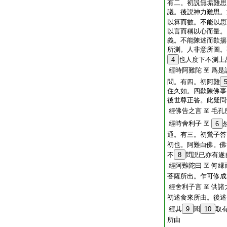
有二。初説無垢難思
議。後説神力難思。
以算而數。不能以思
以言而稱以心而量。
義。不能陳述而歎揚
所測。人非意所圖。
4
也人度下不測上
經時阿難陀
爲是
至
問。有四。初阿難
住久如。四歎陳佛事
後世尊正答。此疑問
經佛告之言
毛孔
至
經時舍利子
至
6
通。有三。初鶖子答
初也。阿難白佛。佛
不
8
問説已亦有遂
經阿難陀曰
何縁
至
菩薩所出。乍可修成
經舍利子言
供諸
至
初述食來所由。後述
經其
9
聞
10
取
所由