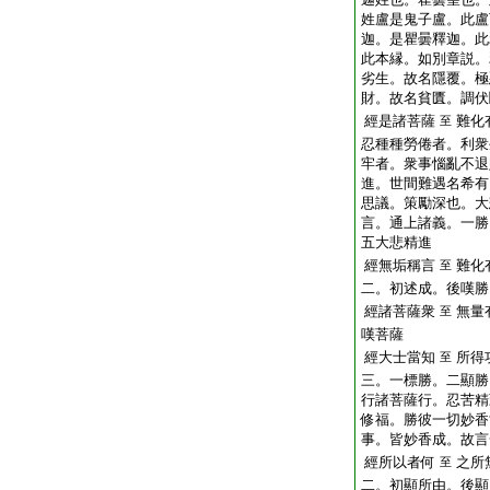
姓盧是鬼子盧。此盧
迦。是瞿曇釋迦。此
此本縁。如別章説。
劣生。故名隱覆。極
財。故名貧匱。調伏
經是諸菩薩
難化
至
忍種種勞倦者。利衆
牢者。衆事惱亂不退
進。世間難遇名希有
思議。策勵深也。大
言。通上諸義。一勝
五大悲精進
經無垢稱言
難化
至
二。初述成。後嘆勝
經諸菩薩衆
無量
至
嘆菩薩
經大士當知
所得
至
三。一標勝。二顯勝
行諸菩薩行。忍苦精
修福。勝彼一切妙香
事。皆妙香成。故言
經所以者何
之所
至
二。初顯所由。後顯