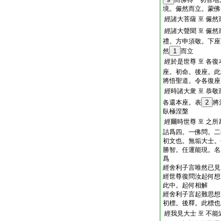
境。儼然而立。蒙佛
經諸大菩薩
儼然
至
經諸大聲聞
儼然
至
禮。方申須敬。下座
然
1
而立
經於是世尊
各復
至
座。初命。後座。此
將悟聖道。令各復座
經時諸大衆
恭敬
至
各還本座。表
2
將
臥極涅槃
經爾時世尊
之所
至
詰爲四。一佛問。二
初文也。無垢大士。
勝智。任運能現。名
爲
經舍利子言唯然已見
經世尊復問汝起何想
此中。起何相解
經舍利子言起難思想
初標。後釋。此標也
經我見大士
不能
至