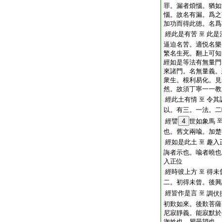
罪。漏者煩惱。猶如
惱。故名有漏。爲之
加功而得此徳。名爲
經此是有苦
此是
至
逼迫名苦。適悦名樂
繁名生死。翻上可知
經如是等法有無量門
來諸門。名無量義。
衆生。根利易化。見
然。故須丁寧一一教
經此土有情
令其
至
以。有三。一法。二
經譬
4
世如象馬
也。舊文兩喩。加楚
經如是此土
趣入
至
誨者示也。喩者曉也
入正位
經時彼上方
得未
至
二。初得未曾。後興
經皆作是言
至
調伏
初歎如來。後歎菩薩
尼寂靜義。能寂默於
迦姓也。瞿曇望也。