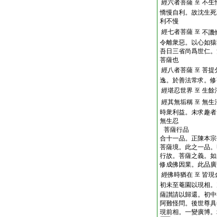
經六者菩薩
不生
至
憍慢自利。故沈生死
利不慢
經七者菩薩
至
不譏
令離衆惡。以心如猿
吾日三省尚爲世仁。
菩薩也
經八者菩薩
菩提
至
逸。於善法常求。修
經堪忍世界
生餘
至
經其無垢稱
無生
至
時衆利益。未求趣者
無生忍
菩薩行品
合十一品。正陳本宗
菩薩境。此之一品。
行故。菩薩之義。如
修成佛因業。此品廣
經佛時猶在
皆現
至
初未至菴園以現相。
薩讃請以歸還。初中
阿難怪問。後世尊具
現前相。一變廣博。