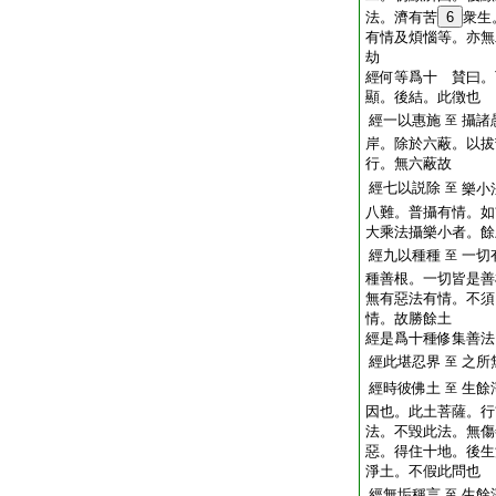
法。濟有苦
6
衆生
有情及煩惱等。亦無
劫
經何等爲十 賛曰。
顯。後結。此徴也
經一以惠施
攝諸
至
岸。除於六蔽。以拔
行。無六蔽故
經七以説除
至
樂小
八難。普攝有情。如
大乘法攝樂小者。餘
經九以種種
一切
至
種善根。一切皆是善
無有惡法有情。不須
情。故勝餘土
經是爲十種修集善法
經此堪忍界
之所
至
經時彼佛土
生餘
至
因也。此土菩薩。行
法。不毀此法。無傷
惡。得住十地。後生
淨土。不假此問也
經無垢稱言
生餘
至