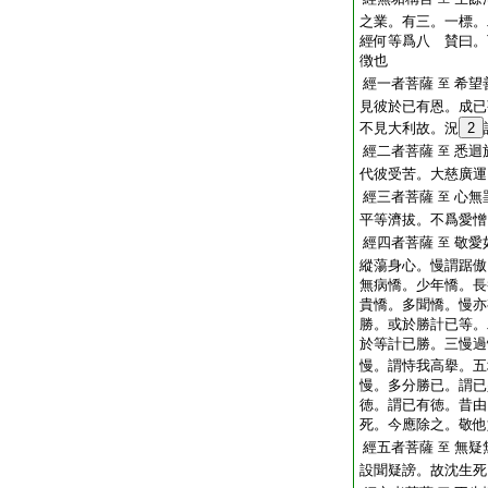
之業。有三。一標。
經何等爲八 賛曰。
徴也
經一者菩薩
希望
至
見彼於已有恩。成已
不見大利故。況
2
經二者菩薩
悉迴
至
代彼受苦。大慈廣運
經三者菩薩
心無
至
平等濟拔。不爲愛憎
經四者菩薩
敬愛
至
縱蕩身心。慢謂踞傲
無病憍。少年憍。長
貴憍。多聞憍。慢亦
勝。或於勝計已等。
於等計已勝。三慢過
慢。謂恃我高擧。五
慢。多分勝已。謂已
徳。謂已有徳。昔由
死。今應除之。敬他
經五者菩薩
無疑
至
設聞疑謗。故沈生死