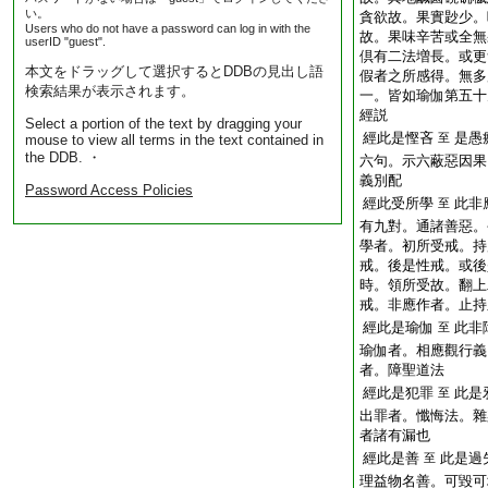
い。
貪欲故。果實尟少。
Users who do not have a password can log in with the
故。果味辛苦或全無
userID "guest".
倶有二法増長。或更
本文をドラッグして選択するとDDBの見出し語
假者之所感得。無多
検索結果が表示されます。
一。皆如瑜伽第五十
經説
Select a portion of the text by dragging your
經此是慳吝
是愚
至
mouse to view all terms in the text contained in
the DDB. ・
六句。示六蔽惡因果
義別配
Password Access Policies
經此受所學
此非
至
有九對。通諸善惡。
學者。初所受戒。持
戒。後是性戒。或後
時。領所受故。翻上
戒。非應作者。止持
經此是瑜伽
此非
至
瑜伽者。相應觀行義
者。障聖道法
經此是犯罪
此是
至
出罪者。懺悔法。雜
者諸有漏也
經此是善
此是過
至
理益物名善。可毀可