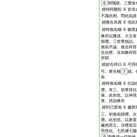
6
煩惱故。三變金
經時阿難陀
皆現
至
不識此相。問此由誰
經佛告具壽
現此
至
經時無垢稱
聽受
至
佛所以陳述。大文有
歸禮。三世尊指詰。
無垢平論。後吉祥答
合自辨。況加瞻仰而
所耶
經妙吉祥曰
可同
至
可。衆生根
7
就。
矣
經時無垢稱
往詣
至
禮。有三。初掌持往
座。此初也。以神境
掌。持詣佛所
經到已置地
儼然
至
三。初無垢歸禮。次
禮。此初也。以衆置
儼然而立。頂禮屈五
而現化。七匝滅七隨
9
而佛得一切智地