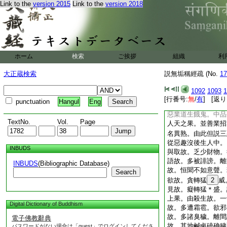
Link to the
version 2015
Link to the
version 2018
惡。心境相乖名虚。
生死實語。亦名妄語
名
19
兩舌兩頭
20
並名五舌。由此但應
親好故。麁惡語者。
惡故。發世猥言。麁
ホーム
検索
ご挨拶
組織
利
者。舊云綺語。雜飾
大正蔵検索
説無垢稱經疏 (No.
語。今名雜穢。文詞
17
詞。便無此過
1092
1093
1
經此是貪欲
是邪
至
[行番号:
無
/
有
] [返り
punctuation
Hangul
Eng
此惡業果名
23
名
惡業道生餓鬼。中品
TextNo.
Vol.
Page
人天之果。並善業招
名異熟。由此但説三
從惡趣沒後生人中。
INBUDS
與取故。乏少財物。
語故。多被誹謗。離
INBUDS
(Bibliographic Database)
故。恒聞不如意聲。
Search
欲故。貪轉猛
2
威
見故。癡轉猛＊盛。
上果。由殺生故。一
Digital Dictionary of Buddhism
故。多遭霜雹。欲邪
故。多諸臭穢。離間
電子佛教辭典
故。其地鹹鹵磽确穢
パスワードがない場合は「guest」でログインしてくださ