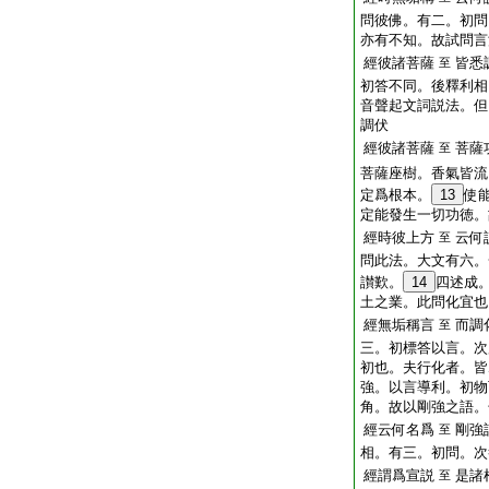
問彼佛。有二。初問
亦有不知。故試問言
經彼諸菩薩
皆悉
至
初答不同。後釋利相
音聲起文詞説法。但
調伏
經彼諸菩薩
菩薩
至
菩薩座樹。香氣皆流
定爲根本。
13
使
定能發生一切功徳。
經時彼上方
云何
至
問此法。大文有六。
讃歎。
14
四述成
土之業。此問化宜也
經無垢稱言
而調
至
三。初標答以言。次
初也。夫行化者。皆
強。以言導利。初物
角。故以剛強之語。
經云何名爲
剛強
至
相。有三。初問。次
經謂爲宣説
是諸
至