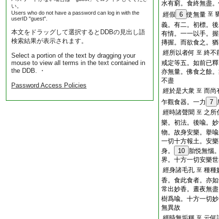
水有窮。食終無盡。
い。
Users who do not have a password can log in with the
經假
6
使無量
至
userID "guest".
義。有二。初標。後
本文をドラッグして選択するとDDBの見出し語
有情。一一以手。握
検索結果が表示されます。
摶握。而欲食之。猶
經所以者何
終不
至
Select a portion of the text by dragging your
mouse to view all terms in the text contained in
戒定等五。如前已釋
the DDB. ・
亦無量。佛食之餘。
不盡
Password Access Policies
經於是大衆
而尚
至
乍觀食器。一力
7
經時諸聲聞
之所
至
樂。初法。後喩。妙
物。故身安樂。擧喩
一切十方報土。安樂
身。
10
胎悦無惱
界。十方一切安樂世
經身諸毛孔
種種
至
香。食此食者。亦如
常出妙香。晝夜無盡
樹爲喩。十方一切妙
無異故
經時無垢稱
云何
至