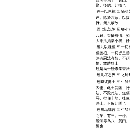
經何等爲十 賛曰。
顯。後結。此徴也
經一以惠施
攝諸
至
岸。除於六蔽。以拔
行。無六蔽故
經七以説除
至
樂小
八難。普攝有情。如
大乘法攝樂小者。餘
經九以種種
一切
至
種善根。一切皆是善
無有惡法有情。不須
情。故勝餘土
經是爲十種修集善法
經此堪忍界
之所
至
經時彼佛土
生餘
至
因也。此土菩薩。行
法。不毀此法。無傷
惡。得住十地。後生
淨土。不假此問也
經無垢稱言
生餘
至
之業。有三。一標。
經何等爲八 賛曰。
徴也