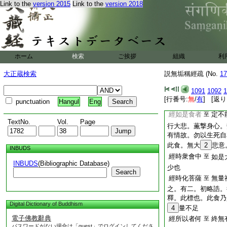
Link to the
version 2015
Link to the
version 2018
薩聲聞。變身稱座。
經時諸地神
無垢
至
儀。有靈聞香。理應
色界諸天。雖無鼻識
應依定聞。故皆來至
經時無垢稱
甘露
至
ホーム
検索
ご挨拶
組織
利
衆食之。有六。初勸
大正蔵検索
説無垢稱經疏 (No.
17
9
結之。四食已有
香。初文有二。初勸
1091
1092
1
香臺如來所施甘露。
[行番号:
無
/
有
] [返り
punctuation
Hangul
Eng
妙味食
經如是食者
定不
至
TextNo.
Vol.
Page
行大悲。薫撃身心。
有情故。勿以生死自
此食。無大
2
悲意
INBUDS
經時衆會中
至
如是
INBUDS
(Bibliographic Database)
少也
Search
經時化菩薩
無量
至
之。有二。初略誥。
釋。此標也。此食乃
Digital Dictionary of Buddhism
4
量不足
電子佛教辭典
經所以者何
終無
至
パスワードがない場合は「guest」でログインしてくださ