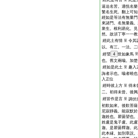
逼迫名苦。適悦名樂
繁名生死。翻上可知
經如是等法有無量門
來諸門。名無量義。
衆生。根利易化。見
然。故須丁寧一一教
經此土有情
令其
至
以。有三。一法。二
經譬
4
世如象馬
也。舊文兩喩。加楚
經如是此土
趣入
至
誨者示也。喩者曉也
入正位
經時彼上方
得未
至
二。初得未曾。後興
經皆作是言
至
調伏
初歎如來。後歎菩薩
尼寂靜義。能寂默於
迦姓也。瞿曇望也。
姓盧是鬼子盧。此盧
迦。是瞿曇釋迦。此
此本縁。如別章説。