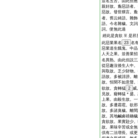
並名五舌。由此但應
親好故。麁惡語者。
惡故。發世猥言。麁
者。舊云綺語。雜飾
語。今名雜穢。文詞
詞。便無此過
經此是貪欲
是邪
至
此惡業果名
23
名
惡業道生餓鬼。中品
人天之果。並善業招
名異熟。由此但説三
從惡趣沒後生人中。
與取故。乏少財物。
語故。多被誹謗。離
故。恒聞不如意聲。
欲故。貪轉猛
2
威
見故。癡轉猛＊盛。
上果。由殺生故。一
故。多遭霜雹。欲邪
故。多諸臭穢。離間
故。其地鹹鹵磽确穢
貪欲故。果實尟少。
故。果味辛苦或全無
倶有二法増長。或更