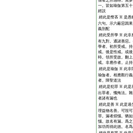
假者之所感得。無多
一。皆如瑜伽第五十
經説
經此是慳吝
是愚
至
六句。示六蔽惡因果
義別配
經此受所學
此非
至
有九對。通諸善惡。
學者。初所受戒。持
戒。後是性戒。或後
時。領所受故。翻上
戒。非應作者。止持
經此是瑜伽
此非
至
瑜伽者。相應觀行義
者。障聖道法
經此是犯罪
此是
至
出罪者。懺悔法。雜
者諸有漏也
經此是善
此是過
至
理益物名善。可毀可
罪。漏者煩惱。猶如
惱。故名有漏。爲之
加功而得此徳。名爲
經此是有苦
此是
至