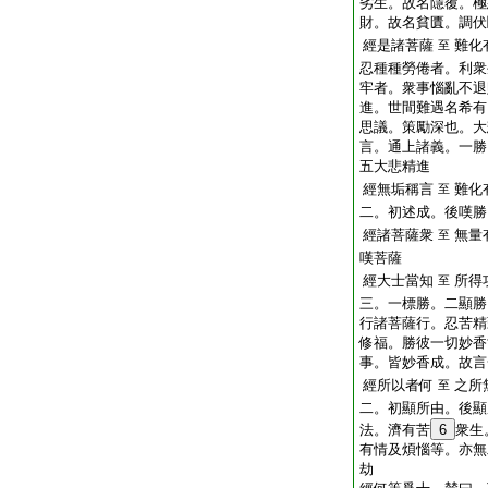
劣生。故名隱覆。極
財。故名貧匱。調伏
經是諸菩薩
難化
至
忍種種勞倦者。利衆
牢者。衆事惱亂不退
進。世間難遇名希有
思議。策勵深也。大
言。通上諸義。一勝
五大悲精進
經無垢稱言
難化
至
二。初述成。後嘆勝
經諸菩薩衆
無量
至
嘆菩薩
經大士當知
所得
至
三。一標勝。二顯勝
行諸菩薩行。忍苦精
修福。勝彼一切妙香
事。皆妙香成。故言
經所以者何
之所
至
二。初顯所由。後顯
法。濟有苦
6
衆生
有情及煩惱等。亦無
劫