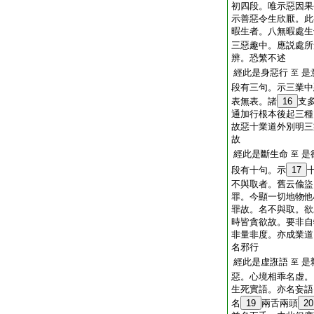
初四段。唯示惡因果
示善惡令生欣厭。此
暇生者。八無暇處生
三惡趣中。應説處所
辨。恐繁不述
經此是身惡行
是
至
段有三句。示三業中
表無表。諸
16
支
通加行根本後起三種
故惡十業道外別明三
故
經此是斷生命
是
至
段有十句。示
17
不與取者。舊云偸盜
罪。今顯一切地物他
罪故。名不與取。欲
時皆貪欲故。要非自
非量非度。亦成業道
名邪行
經此是虚誑語
是
至
惡。心境相乖名虚。
生死實語。亦名妄語
名
19
兩舌兩頭
20