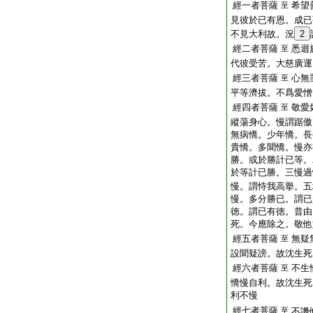
經一者菩薩
希望
至
見彼於已有恩。成已
不見大利故。況
2
經二者菩薩
悉迴
至
代彼受苦。大慈廣運
經三者菩薩
心無
至
平等濟拔。不爲愛憎
經四者菩薩
敬愛
至
縱蕩身心。慢謂踞傲
無病憍。少年憍。長
貴憍。多聞憍。慢亦
勝。或於勝計已等。
於等計已勝。三慢過
慢。謂恃我高擧。五
慢。多分勝已。謂已
徳。謂已有徳。昔由
死。今應除之。敬他
經五者菩薩
無疑
至
設聞疑謗。故沈生死
經六者菩薩
不生
至
憍慢自利。故沈生死
利不慢
經七者菩薩
至
不譏