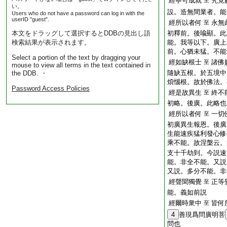
經寧可成就
究竟
至
い。
設。造無間業者。能
Users who do not have a password can log in with the
userID "guest".
經所以者何
永無
至
本文をドラッグして選択するとDDBの見出し語
初釋前。後喩顯。此
検索結果が表示されます。
能。我等以下。廣上
前。心猶未猛。不能
Select a portion of the text by dragging your
經如缺根士
諸佛
至
mouse to view all terms in the text contained in
隨缺五根。於五境中
the DDB. ・
煩惱根。故於佛法。
Password Access Policies
經是故異生
終不
至
初略。後廣。此略也
經所以者何
一切
至
初廣異生報恩。後廣
生能速疾猛利發心修
乘不能。故涅槃云。
支十千劫到。今説速
能。非全不能。又説
又説。多分不能。非
經聲聞獨覺
正等
至
能。義如前説
經爾時衆中
皆何
至
4
善現爲問廣明菩
問也