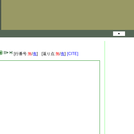
[行番号:
無
/
有
] [返り点:
無
/
有
]
[CITE]