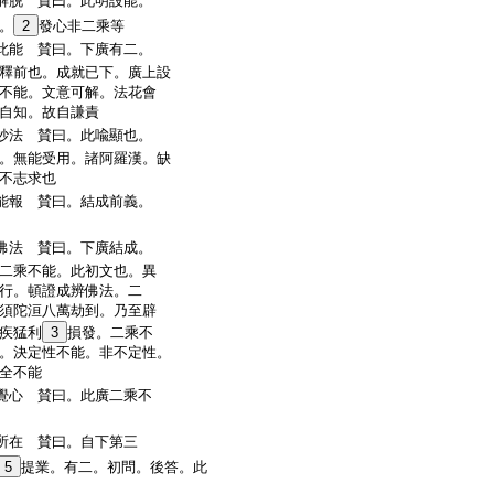
解脱 賛曰。此明設能。
。
2
發心非二乘等
此能 賛曰。下廣有二。
釋前也。成就已下。廣上設
不能。文意可解。法花會
自知。故自謙責
妙法 賛曰。此喩顯也。
。無能受用。諸阿羅漢。缺
不志求也
能報 賛曰。結成前義。
佛法 賛曰。下廣結成。
二乘不能。此初文也。異
行。頓證成辨佛法。二
須陀洹八萬劫到。乃至辟
疾猛利
3
損發。二乘不
。決定性不能。非不定性。
全不能
覺心 賛曰。此廣二乘不
所在 賛曰。自下第三
5
提業。有二。初問。後答。此