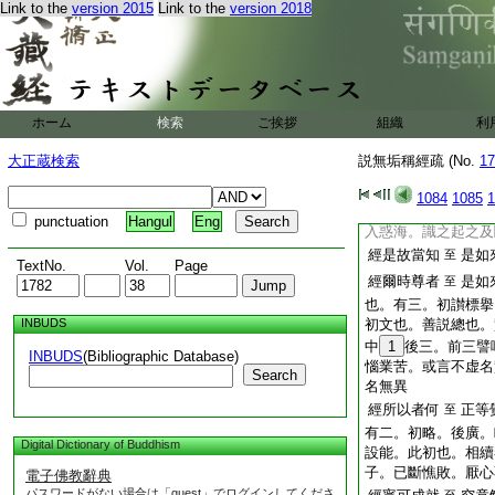
慧。慧如花故
Link to the
version 2015
Link to the
version 2018
經又善男子
乃得
至
初喩。後法。此喩也
經如是聲開
諸佛
至
乘如空。不可種植。
善故。二乘證空。不
ホーム
検索
ご挨拶
組織
利
度衆。不生能進修故
大正蔵検索
説無垢稱經疏 (No.
17
經又善男子
無價
至
初喩。後法。此喩也
1084
1085
1
經不入生死
一切
至
punctuation
Hangul
Eng
入惑海。識之起之及
經是故當知
是如
至
TextNo.
Vol.
Page
經爾時尊者
是如
至
也。有三。初讃標擧
INBUDS
初文也。善説總也。
中
1
後三。前三譬
INBUDS
(Bibliographic Database)
惱業苦。或言不虚名
Search
名無異
經所以者何
正等
至
有二。初略。後廣。
Digital Dictionary of Buddhism
設能。此初也。相續
子。已斷憔敗。厭心
電子佛教辭典
パスワードがない場合は「guest」でログインしてくださ