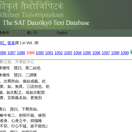
生長 賛曰。下第二喩。
法也 賛曰。此法也。二
以無我故。身見如地。能生
能進修。爲我出世。
21
不濟
用条件
使い方
English
82_
窺基
撰 ) in Vol. 38
珍寶 賛曰。下第三喩。
086
1087
1088
1089
1090
1091
1092
1093
1094
1095
1096
1097
1098
1099
智心 賛曰。此法也。要
斷之故。方發起大心
來種性 賛曰。第二結也
來種性 賛曰。二讃嘆
。次釋所由。後結成義。此
實。如。無異。三語別也。初
喩。如次配之。或如次配煩
實。言順義名如。更無別
覺心 賛曰。下釋所由。
略中有二。初明不能。後明
者身。心身之中。煩惱種
不切。行心不猛。故不能也｣