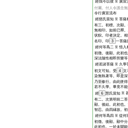
經我今以彼
廣宣
至
付屬。付人令護念無
令行廣宣流布
經慈氏當知
菩薩
至
有三。初標。次顯。
無相印。如前已釋。
状貎。印者決定。相
名印。印
3
一菩薩
經何等爲二
悟入
至
初徴。後顯。此初也
深法隨性相即所樂等
經若諸菩薩
久學
至
初文可知。受
4
文
染無執著等。即是深
乃至修行。由此便得
若不久學。畢竟不能
經
6
慧氏當知
至
有二。次第明前二菩
顯。後結。此初也。
智忍。由四縁故。初
經何等爲四
從何
至
初徴。後顯。顯中分
此初也。一於未聞能