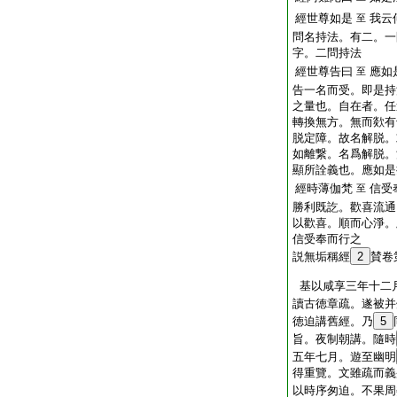
經世尊如是
我云
至
問名持法。有二。一
字。二問持法
經世尊告曰
應如
至
告一名而受。即是持
之量也。自在者。任
轉換無方。無而欻有
脱定障。故名解脱。
如離繋。名爲解脱。
顯所詮義也。應如是
經時薄伽梵
信受
至
勝利既訖。歡喜流通
以歡喜。順而心淨。
信受奉而行之
説無垢稱經
2
賛卷
基以咸享三年十二
讀古徳章疏。遂被并
徳迫講舊經。乃
5
旨。夜制朝講。隨時
五年七月。遊至幽明
得重覽。文雖疏而義
以時序匆迫。不果周