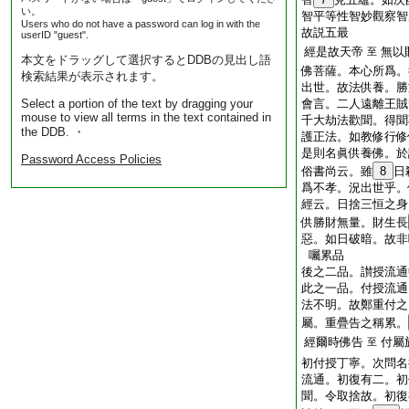
い。
智平等性智妙觀察智
Users who do not have a password can log in with the
故説五最
userID "guest".
經是故天帝
無以
至
本文をドラッグして選択するとDDBの見出し語
佛菩薩。本心所爲。
検索結果が表示されます。
出世。故法供養。勝
Select a portion of the text by dragging your
會言。二人遠離王賊
mouse to view all terms in the text contained in
千大劫法歡聞。得聞
the DDB. ・
護正法。如教修行修
是則名眞供養佛。於
Password Access Policies
俗書尚云。雖
8
日
爲不孝。況出世乎。
經云。日捨三恒之身
供勝財無量。財生長
惡。如日破暗。故非
囑累品
後之二品。讃授流通
此之一品。付授流通
法不明。故鄭重付之
屬。重疊告之稱累。
經爾時佛告
付屬
至
初付授丁寧。次問名
流通。初復有二。初
聞。令取捨故。初復