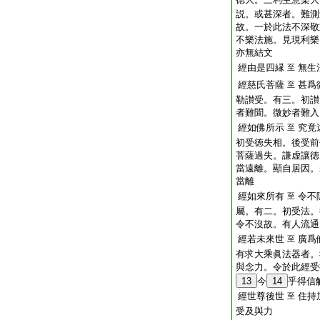
説。或甚深者。難測
故。一於此法不深敬
不樂法施。見現利樂
亦無結文
經由是四縁
無生
至
經慈氏菩薩
甚爲
至
勒讃受。有三。初讃
者難聞。微妙者難入
經如佛所示
究竟
至
初受徳失相。後受前
菩薩過失。謙虚讓徳
當遠離。顯自居因。
當離
經如來所有
令不
至
屬。有二。初受法。
令不沒故。有人流通
經若未來世
廣爲
至
有求大乘眞法器者。
與念力。令於此經受
13
今
14
乎得信
經世尊後世
住持
至
受及與力