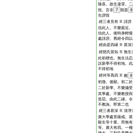
隨喜。故生違背。二
毀。言非
7
我昔
8
生謗毀
經三者見有
誹謗
至
信此人。不樂親近。
信此人。後時身輕慢
處誹謗。舊經令四以
經由是四縁
甚深
至
經慈氏當知
無生
至
此初標也。無生法忍
説新學不得初地。此
不得初地
經何等爲四
至
教
9
初徴。後顯。初二於
二於新學。不樂攝受
其學處。不樂教授與
造惡。由此二縁。令
不教誨。即第二也
經三者甚深
清淨
至
廣大學處菩薩戒。甚
殺生等十業。而無有
等。廣大有四。一種
徳大。三利生意樂大