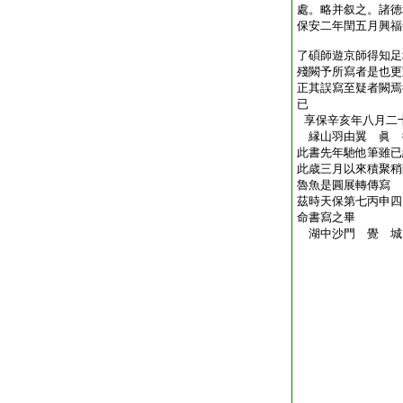
處。略并叙之。諸徳
保安二年閏五月興福
了碩師遊京師得知足
殘闕予所寫者是也更
正其誤寫至疑者闕焉
已
享保辛亥年八月二
縁山羽由翼 眞
此書先年馳他筆雖已
此歳三月以來積聚稍
魯魚是圓展轉傳寫
茲時天保第七丙申四
命書寫之畢
湖中沙門 覺 