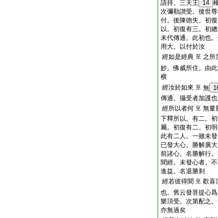
請持。三天王
14
次彌勒讃受。後世尊
付。後陳徳失。初復
以。初復有三。初總
末代傳通。此初也。
用大。以付於汝
經如是經典
之所
至
妙。佛威所住。由此
横
經汝於如來
至
無
1
傳通。攝受者加護也
經所以者何
無量
至
下釋所以。有二。初
屬。初復有二。初明
此有二人。一雖未發
已發大心。勝解廣大
前諸心。名勝解行。
聞經。未發心者。不
進益。名退勝刹
經若彼得聞
歡喜
至
也。舊云發菩提心爲
樂頂受。次第配之。
亦無過矣