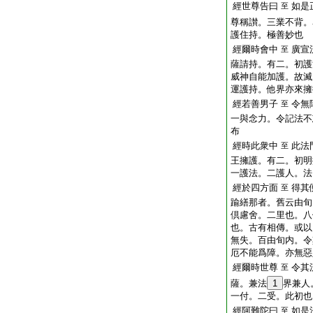
經世尊告曰
如是
至
尊稱讃。三業不背。
護住持。極善妙也
經爾時會中
廣宣
至
薩請持。有二。初護
威神自能加護。故滅
運護持。他界亦來擁
經若善男子
令無
至
一與念力。令記法不
布
經時此衆中
此法
至
王擁護。有二。初明
一護法。二護人。法
經於四方面
得其
至
踰繕那者。舊云由旬
倶慮舍。二里也。八
也。古有相傳。或以
無失。百由旬内。令
厄不能爲障。亦無惡
經爾時世尊
令其
至
薩。兼法
1
界兼人
一付。二受。此初也
經阿難陀曰
如是
至