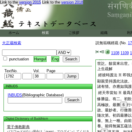
心善調順。得阿羅漢
Link to the
version 2015
Link to the
version 2018
心調順故。三引無種
隨得三乘。後一無姓
經佛告天帝
寶焔
至
以古即今。有三。一
蓋。此初也
ホーム
検索
ご挨拶
組織
利
經其王千子
餘在
至
今。此即千子。此中
大正蔵検索
説無垢稱經疏 (No.
17
縁。如千佛因縁經并
生疏解第一迦洛迦忖
1108
1109
1
尼佛。第三迦葉波佛
punctuation
Hangul
Eng
世訖。餘當來出世。
上生疏解
TextNo.
Vol.
Page
經彼時護法
即我
至
顯親受持護此法故。
INBUDS
諸有情。亦應如我護
經天帝當知
最爲
至
INBUDS
(Bibliographic Database)
修勝益。有二。初歎
Search
高極故。最勝
6
行
故。最妙者。行微善
隨次第。初四最勝以
Digital Dictionary of Buddhism
養。無上一種。由前
養。能得無漏五蘊法
電子佛教辭典
パスワードがない場合は「guest」でログインしてくださ
智
7
見五蘊。如次