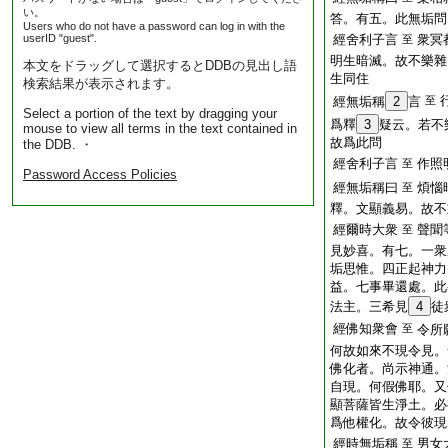
い。
答。有五。此無垢問
Users who do not have a password can log in with the
userID "guest".
經舍利子言
衆冥
至
明生暗滅。故不樂雜
本文をドラッグして選択するとDDBの見出し語
生同住
検索結果が表示されます。
經無垢稱
2
言
至
Select a portion of the text by dragging your
爲釋
3
疑云。若不
mouse to view all terms in the text contained in
故爲此問
the DDB. ・
經舍利子言
作照
至
Password Access Policies
經無垢稱曰
煩惱
至
釋。文顯義易。故不
經爾時大衆
聲聞
至
見妙喜。有七。一衆
垢思惟。四正起神力
益。七事畢還處。此
法主。三希見
4
徒
經佛知衆會
至
令所
何故如來不現令見。
佛化者。尚示神通。
自現。何假佛耶。又
顯菩薩皆生淨土。必
爲他權化。故令彼現
經時無垢稱
男女
至