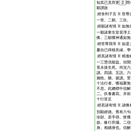
知其已見而更
2
間
願讃故
經舍利子言
世尊
至
一答。二願。三欣。
經願諸有情
如無
至
一願諸衆生皆居淨土
佛。三願獲神通如無
經世尊我等
如是
至
慶自已得植良縁。學
經其諸有情
精進
至
一三慧倶能益。但聞
竟永拔生死。何況六
讀。四誦。五説。六
施他。聽。披讀。受
十法行者。獲福聚無
不息。此總標中信解
二。供養書寫。并前
十行皆足
經若諸有情
諸佛
至
別顯經徳。舊有六句
珍財。若手得。便獲
故。修行所攝。二信
身。相續身也。信解