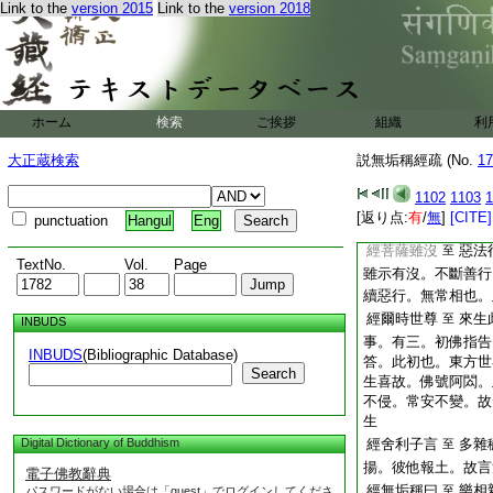
化既非眞。故無生沒
Link to the
version 2015
Link to the
version 2018
經無垢稱言
如幻
至
教爲問。以徴義宗
經舍利子言如是如是
經無垢稱言
來生
至
以理等已無沒
12
ホーム
検索
ご挨拶
組織
利
二。初直例。後顯示
大正蔵検索
説無垢稱經疏 (No.
17
經又舍利子
諸行
至
二。初別解沒生之相
1102
1103
1
爲諸行死斷滅相。生
[返り点:
有
/
無
]
[CITE]
punctuation
Hangul
Eng
非常斷。似彼二相。
經菩薩雖沒
惡法
至
TextNo.
Vol.
Page
雖示有沒。不斷善行
續惡行。無常相也。
經爾時世尊
來生
至
INBUDS
事。有三。初佛指告
INBUDS
(Bibliographic Database)
答。此初也。東方世
Search
生喜故。佛號阿閦。
不侵。常安不變。故
生
Digital Dictionary of Buddhism
經舍利子言
多雜
至
揚。彼他報土。故言
電子佛教辭典
經無垢稱曰
樂相
至
パスワードがない場合は「guest」でログインしてくださ