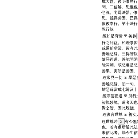
成大益。後明修勝行
聞。二信解。思惟也
他説。尚爲法器。修
思。雖爲劣因。已爲
依教奉行。第十法行
教行故
經如是有情
至
善趣
行之利益。如理修習
或通前劣業。皆有此
善離惡縁。三得智觀
險惡徑道。善能開閉
能開闢。或惡趣是惡
善果。夷塗是善因。
經常見一切
暴惡
至
善離惡縁。初一句。
離惡縁當成七辨及十
經淨菩提道
所行
至
智觀妙境。道者因也
覺之智。因此履踐。
經復言世尊
善女
至
經世尊若
3
有令無
也。若有處所通此法
未信此者。勸令生信