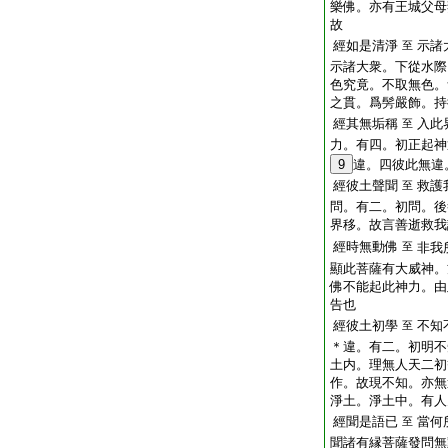
樂佛。亦有王城父母
故
經如是清淨
示諸
至
示諸大衆。下從水際
色究竟。不取無色。
之貫。爲髣嚴飾。持
經其無垢稱
入此
至
力。有四。初正起神
9
違。四彼此無違
經彼土聲聞
救護
至
問。有二。初問。後
界移。故言善逝救我
經時無動佛
至
非我
顯此菩薩有大威神。
佛不能起此神力。由
告也
經彼土初學
不知
至
＊違。有二。初明不
土内。理無人天二初
作。故現不知。亦無
淨土。淨土中。有人
經聞是語已
當何
至
聞諸有縁菩薩發問無