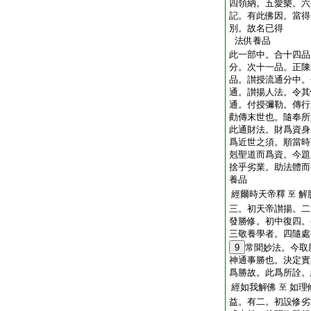
四領納。五愛樂。六
記。有此佛因。當得
別。故名已得
法供養品
此一部中。合十四品
分。次十一品。正陳
品。讃授流通分中。
通。讃揚人法。令其
通。付授彌勒。傳行
勸傳末世也。隨奉所
此通財法。財爲資身
爲近世之須。順當時
剋聖道而爲資。今題
捨乎劣業。助法體而
養品
經爾時天帝釋
解
至
三。初天帝讃揚。二
發勝修。初中復四。
三敬養學者。四隨處
9
常聞妙法。今取
神通事勝也。決定實
爲勝故。此爲所詮。
經如我解佛
如理
至
益。有二。初設修劣