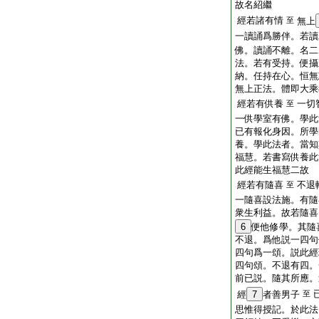
故名紹繼
經若諸有情
至
無上
一讀誦爲勝伴。若讀
佛。讀誦不離。名二
法。若有受持。便攝
納。任持在心。恒無
無上正法。體即大乘
經若有供養
一切
至
一供學室有佛。學此
已有報化身因。所學
養。學此法者。當知
福慧。若書寫供養此
此經能生福慧二故
經若有隨喜
不退
至
一隨喜設法施。有隨
衆生利益。故若隨喜
6
便他修學。其隨
不退。爲他説一四句
四句爲一頌。説此經
四句頌。不退有四。
前已説。隨其所應。
經
7
者善男子
至
思惟得授記。於此法