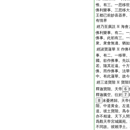
惟。有三。一思移世
佛利樂事。三思移大
王都已前妙喜器界。
有情界
經乃至廣説
海會
至
佛利樂事。有二。一
佛事。此初有三。一
衆。衆會無邊。猶如
經諸寶蓮華
作佛
至
事。有二。一移華。
國。欲作佛事。先以
若。隨其近遠。十方
佛。而作佛事。法華
中。有此蓮華。故今
經三道寶階
寶階
至
釋迦寶階。天帝
6
釋迦騰空。往於
7
8
未憂將歸。天帝
階。中道黄金。左道
道。彼土寶階。爲令
亦不相違。天下人間
爲觀天帝宮城園苑。
不同故。彼雖淨土。