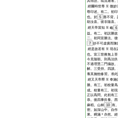
其得證。或流通者。
經爾時世尊
微妙
至
尊印述。有二。初印
也。於
5
善不背。
助汝喜。彼非隨喜。
經天帝當知
至
略
6
益。有二。初説勝故
二。初同宣勝法。後
7
抄不可虚廣而陳
經是故若有
現在
至
也。宣三世佛無上菩
今見隨順。則爲法供
不過理慧二門攝故。
解。三受持。四讀。
養其施他修習。准此
經又天帝釋
奉施
至
勝。有三。初校量爲
成。校量有三。初現
正以爲問。此初有三
恭。後四事供養。西
麻稻。山林
10
有
密。如深山中。自作
果。稠滿＊亦然。經