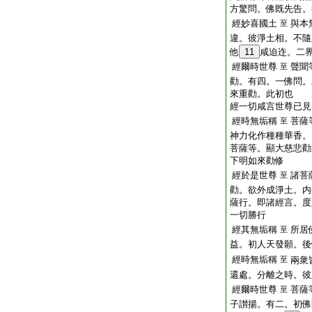
方驚問。佛既先告。
經妙喜國土
與本
至
違。彼淨土相。不隨
他
11
咸迫迮。二
經爾時世尊
聲聞
至
勸。有四。一佛問。
來重勸。此初也
經一切咸言世尊已見
經時無垢稱
菩薩
至
神力化作種種華香。
菩薩等。顯大慈悲勸
下明如來勸修
經於是世尊
諸菩
至
勸。欲外成淨土。内
薩行。即諸經言。度
一切勝行
經其無垢稱
所居
至
益。初人天發願。後
經時無垢稱
至
兩衆
還處。分離之時。彼
經爾時世尊
菩薩
至
子讃揚。有二。初佛