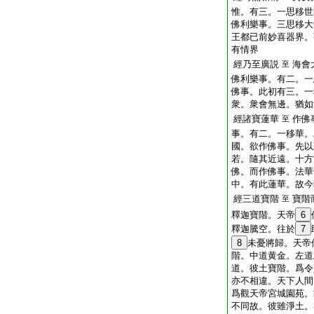
惟。有三。一思移世
佛利樂事。三思移大
王都已前妙喜器界。
有情界
經乃至廣説
海會
至
佛利樂事。有二。一
佛事。此初有三。一
衆。衆會無邊。猶如
經諸寶蓮華
作佛
至
事。有二。一移華。
國。欲作佛事。先以
若。隨其近遠。十方
佛。而作佛事。法華
中。有此蓮華。故今
經三道寶階
寶階
至
釋迦寶階。天帝
6
釋迦騰空。往於
7
8
未憂將歸。天帝
階。中道黄金。左道
道。彼土寶階。爲令
亦不相違。天下人間
爲觀天帝宮城園苑。
不同故。彼雖淨土。