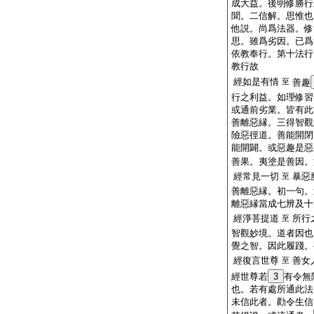
成大益。後明修勝行
聞。二信解。思惟也
他説。尚爲法器。修
思。雖爲劣因。已爲
依教奉行。第十法行
教行故
經如是有情
至
善趣
行之利益。如理修習
或通前劣業。皆有此
善離惡縁。三得智觀
險惡徑道。善能開閉
能開闢。或惡趣是惡
善果。夷塗是善因。
經常見一切
暴惡
至
善離惡縁。初一句。
離惡縁當成七辨及十
經淨菩提道
所行
至
智觀妙境。道者因也
覺之智。因此履踐。
經復言世尊
善女
至
經世尊若
3
有令無
也。若有處所通此法
未信此者。勸令生信