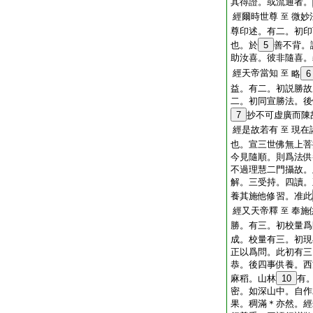
其得證。或流通者。
經爾時世尊
微妙
至
尊印述。有二。初印
也。於
5
善不背。
助汝喜。彼非隨喜。
經天帝當知
至
略
6
益。有二。初説勝故
二。初同宣勝法。後
7
抄不可虚廣而陳
經是故若有
現在
至
也。宣三世佛無上菩
今見隨順。則爲法供
不過理慧二門攝故。
解。三受持。四讀。
養其施他修習。准此
經又天帝釋
奉施
至
勝。有三。初校量爲
成。校量有三。初現
正以爲問。此初有三
恭。後四事供養。西
麻稻。山林
10
有
密。如深山中。自作
果。稠滿＊亦然。經