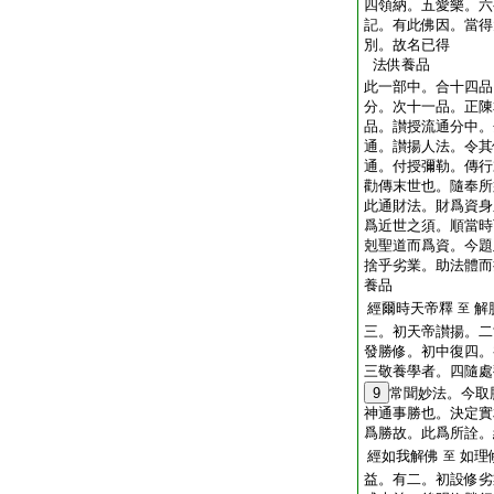
四領納。五愛樂。六
記。有此佛因。當得
別。故名已得
法供養品
此一部中。合十四品
分。次十一品。正陳
品。讃授流通分中。
通。讃揚人法。令其
通。付授彌勒。傳行
勸傳末世也。隨奉所
此通財法。財爲資身
爲近世之須。順當時
剋聖道而爲資。今題
捨乎劣業。助法體而
養品
經爾時天帝釋
解
至
三。初天帝讃揚。二
發勝修。初中復四。
三敬養學者。四隨處
9
常聞妙法。今取
神通事勝也。決定實
爲勝故。此爲所詮。
經如我解佛
如理
至
益。有二。初設修劣