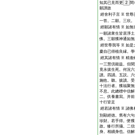
知其已見而更
2
間
願讃故
經舍利子言
世尊
至
一答。二願。三欣。
經願諸有情
如無
至
一願諸衆生皆居淨土
佛。三願獲神通如無
經世尊我等
如是
至
慶自已得植良縁。學
經其諸有情
精進
至
一三慧倶能益。但聞
竟永拔生死。何況六
讀。四誦。五説。六
施他。聽。披讀。受
十法行者。獲福聚無
不息。此總標中信解
二。供養書寫。并前
十行皆足
經若諸有情
諸佛
至
別顯經徳。舊有六句
珍財。若手得。便獲
故。修行所攝。二信
身。相續身也。信解