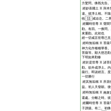
方驚問。佛既先告。
經妙喜國土
與本
至
違。彼淨土相。不隨
他
11
咸迫迮。二
經爾時世尊
聲聞
至
勸。有四。一佛問。
來重勸。此初也
經一切咸言世尊已見
經時無垢稱
菩薩
至
神力化作種種華香。
菩薩等。顯大慈悲勸
下明如來勸修
經於是世尊
諸菩
至
勸。欲外成淨土。内
薩行。即諸經言。度
一切勝行
經其無垢稱
所居
至
益。初人天發願。後
經時無垢稱
至
兩衆
還處。分離之時。彼
經爾時世尊
菩薩
至
子讃揚。有二。初佛