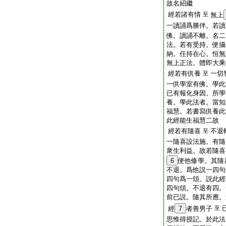
故名紹繼
經若諸有情
至
無上
一讀誦爲勝伴。若讀
佛。讀誦不離。名二
法。若有受持。便攝
納。任持在心。恒無
無上正法。體即大乘
經若有供養
一切
至
一供學室有佛。學此
已有報化身因。所學
養。學此法者。當知
福慧。若書寫供養此
此經能生福慧二故
經若有隨喜
不退
至
一隨喜設法施。有隨
衆生利益。故若隨喜
6
便他修學。其隨
不退。爲他説一四句
四句爲一頌。説此經
四句頌。不退有四。
前已説。隨其所應。
經
7
者善男子
至
思惟得授記。於此法