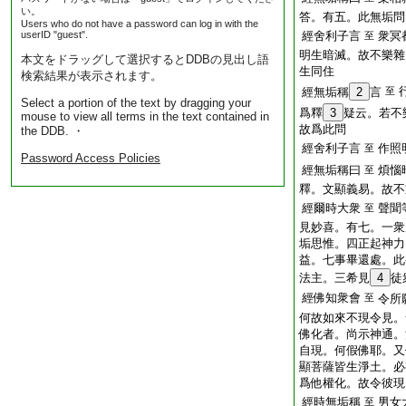
い。
答。有五。此無垢問
Users who do not have a password can log in with the
userID "guest".
經舍利子言
衆冥
至
明生暗滅。故不樂雜
本文をドラッグして選択するとDDBの見出し語
生同住
検索結果が表示されます。
經無垢稱
2
言
至
Select a portion of the text by dragging your
爲釋
3
疑云。若不
mouse to view all terms in the text contained in
故爲此問
the DDB. ・
經舍利子言
作照
至
Password Access Policies
經無垢稱曰
煩惱
至
釋。文顯義易。故不
經爾時大衆
聲聞
至
見妙喜。有七。一衆
垢思惟。四正起神力
益。七事畢還處。此
法主。三希見
4
徒
經佛知衆會
至
令所
何故如來不現令見。
佛化者。尚示神通。
自現。何假佛耶。又
顯菩薩皆生淨土。必
爲他權化。故令彼現
經時無垢稱
男女
至