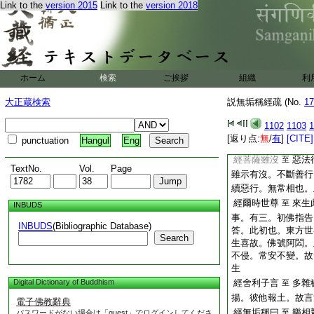
化既非眞。故無生沒
Link to the
version 2015
Link to the
version 2018
經無垢稱言
如幻
至
教爲問。以徴義宗
經舍利子言如是如是
經無垢稱言
來生
至
以理等已無沒
12
ホーム
検索
ご挨拶
組織
利
二。初直例。後顯示
大正蔵検索
説無垢稱經疏 (No.
17
經又舍利子
諸行
至
二。初別解沒生之相
1102
1103
1
爲諸行死斷滅相。生
[返り点:
無
/
有
]
[CITE]
punctuation
Hangul
Eng
非常斷。似彼二相。
經菩薩雖沒
惡法
至
TextNo.
Vol.
Page
雖示有沒。不斷善行
續惡行。無常相也。
經爾時世尊
來生
至
INBUDS
事。有三。初佛指告
INBUDS
(Bibliographic Database)
答。此初也。東方世
Search
生喜故。佛號阿閦。
不侵。常安不變。故
生
Digital Dictionary of Buddhism
經舍利子言
多雜
至
揚。彼他報土。故言
電子佛教辭典
經無垢稱曰
樂相
至
パスワードがない場合は「guest」でログインしてくださ