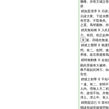
樂佛。亦有王城父母
故
經如是清淨
示諸
至
示諸大衆。下從水際
色究竟。不取無色。
之貫。爲髣嚴飾。持
經其無垢稱
入此
至
力。有四。初正起神
9
違。四彼此無違
經彼土聲聞
救護
至
問。有二。初問。後
界移。故言善逝救我
經時無動佛
至
非我
顯此菩薩有大威神。
佛不能起此神力。由
告也
經彼土初學
不知
至
＊違。有二。初明不
土内。理無人天二初
作。故現不知。亦無
淨土。淨土中。有人
經聞是語已
當何
至
聞諸有縁菩薩發問無