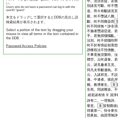
中。汝須菩提。若善
い。
別諸見可斷。何不墮
Users who do not have a password can log in with the
userID "guest".
道。而今有斷諸見至
厭。何不墮諸八難。
本文をドラッグして選択するとDDBの見出し語
斷。何不同雜染而
検索結果が表示されます。
何不同得無＊諍非清
Select a portion of the text by dragging your
不施者墮諸惡道。若
mouse to view all terms in the text contained in
手。若無煩惱惱亂。
the DDB. ・
法別。何不煩惱性即
何不於有情起怨害想
Password Access Policies
謗佛毀法不預僧數。
不畢竟無涅槃時。汝
體空。云何虚食。若
云。諸見趣者五見。
同凡夫常斷邊執。不
云。入諸邪見。不説
邊。中邊者。彼此岸
難。教濟衆生。
8
生死。同諸雜染。不
經若諸有情
清淨
至
諍有二。一理無諍。
擧意。
9
皆類觀彼
得最第一。恒令衆生
想眞如。由證理無諍