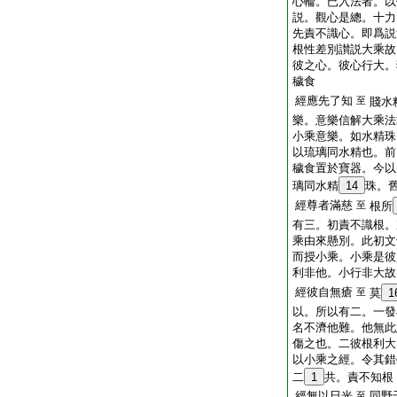
心輪。已入法者。以
説。觀心是總。十力
先責不識心。即爲説
根性差別讃説大乘故
彼之心。彼心行大。
穢食
經應先了知
至
賤水
樂。意樂信解大乘法
小乘意樂。如水精珠
以琉璃同水精也。前
穢食置於寶器。今以
璃同水精
14
珠。
經尊者滿慈
至
根所
有三。初責不識根。
乘由來懸別。此初文
而授小乘。小乘是彼
利非他。小行非大故
經彼自無瘡
至
莫
1
以。所以有二。一發
名不濟他難。他無此
傷之也。二彼根利大
以小乘之經。令其錯
二
1
共。責不知根
經無以日光
同野
至