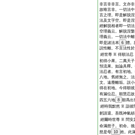
非言非非言。文亦非
故唯言非。一切法中
言之理。即是解脱涅
法及文字空。即是涅
經解脱相者即一切法
空理義云。解脱涅槃
理義云。一切法中離
即是諸法本
6
體。
説性離。不言法性於
經世尊
得順法忍
至
初得小果。二萬天子
預流果。如論具釋。
法忍者。有言初地。
八地。舊經無之。法
文。遠塵離垢。説小
得在初地。今得順彼
有漏位忍。順慧忍故
四五六地
8
順爲出
經時我默然
詣彼
至
躬請退。吾既神氣頓
經爾時世尊
問安
至
命滿慈子。初命。後
慈是母
10
姓。此