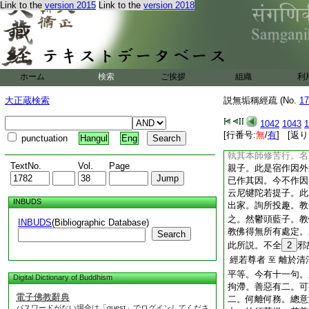
Link to the
version 2015
Link to the
version 2018
是瞿舍離之子。以母
梨子。
21
即常見
吠多是母名。彼兒曰
闍夜毘羅胝子。即苦
生死。皆因著樂。善
ホーム
検索
ご挨拶
組織
利
髮褐。無勝名也。垂
耆多翅舍欽婆羅。即
大正蔵検索
説無垢稱經疏 (No.
17
自然生。五犎迦衍那
頂上有
23
犎猶如
1042
1043
1
羅鳩駄迦旃延。此是
[行番号:
無
/
有
] [返り
punctuation
Hangul
Eng
自在天能生諸法。大
執其本師修苦行。名
TextNo.
Vol.
Page
親子。此是宿作因外
已作其因。今不作因
云尼犍陀若提子。此
INBUDS
出家。詢所投趣。教
之。然鬱頭藍子。教
INBUDS
(Bibliographic Database)
教佛得無所有處定。
Search
此所説。不全
2
邪
經若尊者
離於清
至
平等。今有十一句。
Digital Dictionary of Buddhism
拘滯。善惡有二。可
電子佛教辭典
二。何離何務。總意
パスワードがない場合は「guest」でログインしてくださ