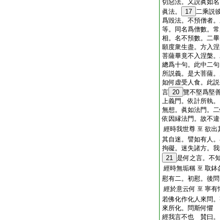
切惡法。又説眞如名
眞法。
17
二乘説
爲毀法。不預僧者。
等。同名爲僧數。常
相。名不預數。二畢
願度衆生盡。方入涅
菩薩畢竟不入涅槃。
總爲十句。此中二句
所説義。是大菩薩。
如何虚受人食。此説
言
20
覽不堅爲堅
上義門。依計所執。
無想。眞如法門。二
依因縁法門。故不違
經時我世尊
欲出
至
其自迷。譬如有人。
拘礙。迷失諸方。我
21
是何之言。不
經時無垢稱
取鉢
至
慰有二。初慰。後問
經於意云何
寧有
至
若佛化作化人來問。
來所化。問斯何懼
經我言不也 賛曰。