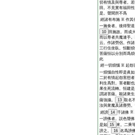
切有情及與尊者。若
田。不見實有福田性
是。聲聞所不爲
經諸有布施
作其
至
一施食者。後得聖道
10
田施故。而成
而以尊者共魔連手。
云。作諸勞侶。作諸
三行住坐臥。恒斷煩
菩薩恒以分別而爲煩
此
經一切煩惱
起怨
至
一煩惱自性即是眞如
二於有情起怨害想者
利生爲對。害者斷也
果生死流轉。恒建是
謂諸菩薩。殺諸衆生
薩強攝。
13
取名
汝與衆魔及諸塵勞。
經謗
14
千諸佛
至
一謗佛者。説色聲佛
是如
15
來。二乘
謗之。
16
名爲謗