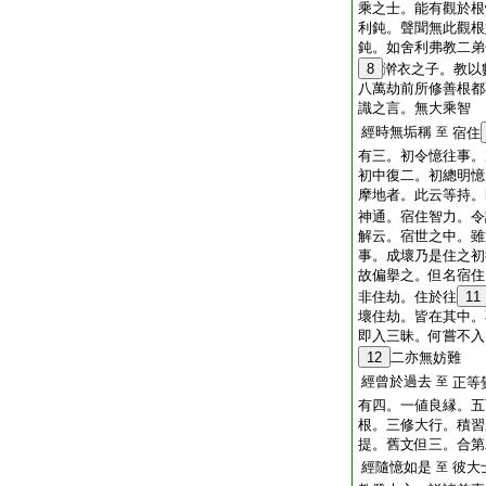
乘之士。能有觀於根
利鈍。聲聞無此觀根
鈍。如舍利弗教二弟
8
澣衣之子。教以
八萬劫前所修善根都
識之言。無大乘智
經時無垢稱
至
宿住
有三。初令憶往事。
初中復二。初總明憶
摩地者。此云等持。
神通。宿住智力。令
解云。宿世之中。雖
事。成壞乃是住之初
故偏擧之。但名宿住
非住劫。住於往
11
壞住劫。皆在其中。
即入三昧。何嘗不入
12
二亦無妨難
經曾於過去
至
正等
有四。一値良縁。五
根。三修大行。積習
提。舊文但三。合第
經隨憶如是
彼大
至