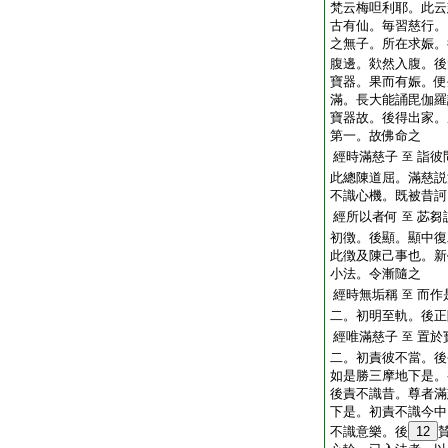
梵云梅呾利耶。此云
古有仙。毎習慈行。
之無子。所在求娠。
腹邊。欻然入腹。後
寶器。果而有娠。便
滿。長大能誦毘伽羅
寶器故。後得出家。
第一。故佛命之
經時滿慈子
詣彼
至
此總陳道屈。滿慈説
不識心機。既被昔訶
經所以者何
苾芻
至
初徴。後顯。顯中復
此徴及陳己事也。新
小法。令漸隨之
經時無垢稱
而作
至
二。初明至軌。後正
經唯滿慈子
置於
至
二。初責彼不當。後
如是勝三摩地下是。
後責不識昔。尊者滿
下是。初責不識今中
不識意樂。後
12