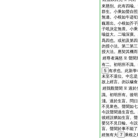
來懸別。此有四喩。
群生。小乘如螢自照
無邊。小根如牛迹㘭
巍迥出。小根如芥子
子吼決定無畏。小乘
喩益大。二喩深廣。
爲四也。或初及第四
勿授小法。第二第三
授大法。應契其機而
經尊者滿慈
聲聞
至
有二。初明所不識。
5
有求也。此新學
未至不退位。中忘是
故上經言。勿以穢食
經我觀聲聞
過於
至
識。初明所有。後明
淺。過於生盲。問曰
不見衆色。聲聞如七
今説聲聞過生盲也。
彼經説猶如生盲。聲
嬰兒不見日輪。今説
盲。聲聞於事不能了
經無有大
7
乘根之