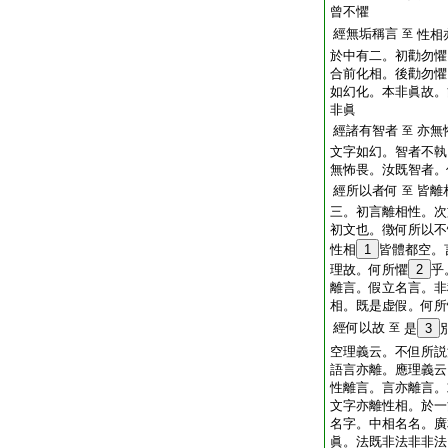
曾不懼
經無垢稱言
至
性相
於中有二。初勸勿懼
合前化相。後勸勿懼
如幻化。本非眞故。
非眞
經諸有智者
亦無
至
文字如幻。智者不執
無怖畏。汝既智者。
經所以者何
皆離
至
三。初言離相性。次
初文也。徴何所以不
性相
1
皆體都空。
理故。何所懼
2
乎
離言。假立名言。非
相。既是虚假。何所
經何以故
至
是
3
空理義云。不但所説
語言亦離。應理義云
性離言。言亦離言。
文字亦離性相。於一
名字。中相名名。廣
眞。法既非法非非法