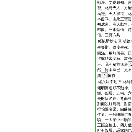
顯淨。文隱難知。言
智。此時天人。方能
爲證。天人得道。此
本便乖。由此三寶便
初成道。商人獻糗。
歸依。三乘聖僧。時
僧。三寶方具
經以斯妙法
功徳
至
生賚斯。得度生死。
圓滿。更無所畏。已
涅槃體常安寂。故説
王。我今稽首無邊
然。得本寂已。更不
無
4
怖義
經八法不動
此能
至
頌明佛違順不動徳。
毀。四譽。五稱。六
失財位名衰。背面説
對面説好爲稱。對面
得怡適名樂。由佛住
住者。一分隨順供養
嗔。一大衆中半順半
王踞金輪上。四方猛
但有毀譽。譯家脱也