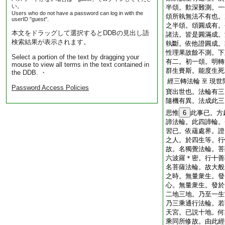
い。
半頌。歎深難測。一
Users who do not have a password can log in with the
頌所執無法不有也。
userID "guest".
之半頌。頌圓成有。
本文をドラッグして選択するとDDBの見出し語
諸法。皆是圓滿成。
検索結果が表示されます。
執斷。依他證圓成。
性理果故餘不測。下
Select a portion of the text by dragging your
有二。初一頌。明轉
mouse to view all terms in the text contained in
群生賚斯。能度生死
the DDB. ・
經三轉法輪
現世
至
Password Access Policies
寶出世也。法輪有三
隨機有異。法成此三
思惟
6
此事已。方
諦法輪。此四諦輪。
習已。依蘊處界。證
之人。於四生等。行
故。名獨覺法輪。菩
六波羅＊密。行十善
名菩薩法輪。故大般
之時。無量衆生。發
心。無量衆生。發於
二地三地。乃至一生
乃三乘通行法輪。若
天宮。已説十地。何
乘同所修故。由此經