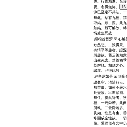
也。行實精進。名諦
畏。名得無怖。
16
佛已至定不共法。一
無此。結有九種。謂
取結。嫉。慳。此九
如結。難可解故。縛
情處生死故
經稽首普濟
心解
至
歎慈悲。二歎得果。
有情平等趣者。證涅
所趣故。舊云善知衆
出生死去。然義稍乖
既解脱。相應之心。
諸趣。已得此故
經牟尼如是
無所
至
證眞空。清辨解云。
無罣礙。如蓮不著水
死盡故。出世願滿。
無住。得眞諦者。護
種。一云舜若。此但
所執。二云舜若多。
眞如。性是有也。善
修圓成空性故。一切
住。舊經似有文中仍