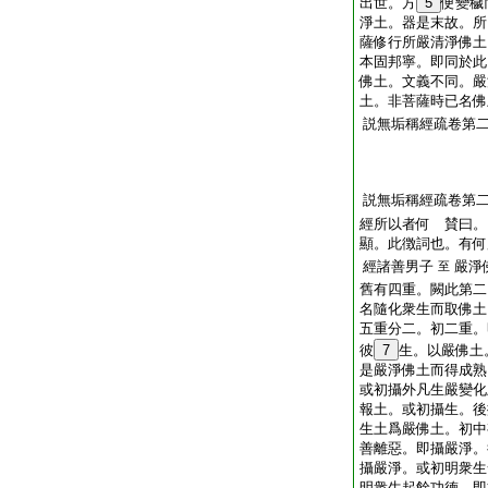
出世。方
5
便變穢
淨土。器是末故。所
薩修行所嚴清淨佛土
本固邦寧。即同於此
佛土。文義不同。嚴
土。非菩薩時已名佛
説無垢稱經疏卷第
説無垢稱經疏卷第
經所以者何 賛曰。
顯。此徴詞也。有何
經諸善男子
嚴淨
至
舊有四重。闕此第二
名隨化衆生而取佛土
五重分二。初二重。
彼
7
生。以嚴佛土
是嚴淨佛土而得成熟
或初攝外凡生嚴變化
報土。或初攝生。後
生土爲嚴佛土。初中
善離惡。即攝嚴淨。
攝嚴淨。或初明衆生
明衆生起餘功徳。即