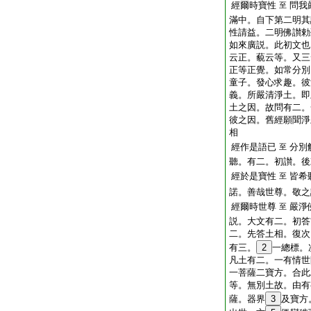
經爾時寶性
問我
至
滿中。自下第二明其
性請益。二明佛讃勅
如來廣説。此初文也
云正。藐云等。又三
正等正覺。如常分別
童子。發心求趣。彼
義。所嚴清淨土。即
土之因。故問有二。
彼之因。舊經願聞淨
相
經作是語已
分別
至
聽。有二。初讃。後
經於是寶性
皆希
至
諾。善哉世尊。敬之
經爾時世尊
嚴淨
至
説。大文有二。初答
二。先答土相。復次
有三。
2
一總標。
凡土有二。一有情世
一菩薩二寶方。合此
等。無別土故。由有
薩。器界
3
及寶方