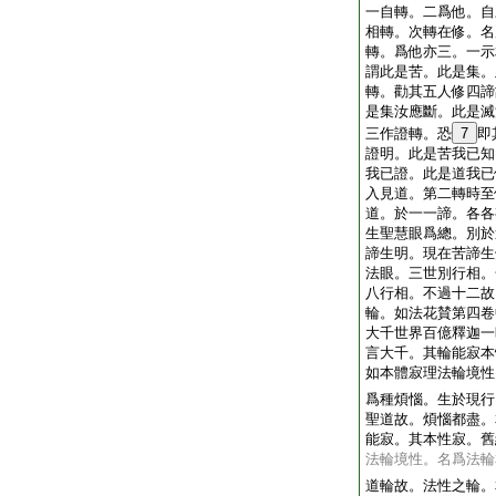
一自轉。二爲他。自
相轉。次轉在修。名
轉。爲他亦三。一示
謂此是苦。此是集。
轉。勸其五人修四諦
是集汝應斷。此是滅
三作證轉。恐
7
即
證明。此是苦我已知
我已證。此是道我已
入見道。第二轉時至
道。於一一諦。各各
生聖慧眼爲總。別於
諦生明。現在苦諦生
法眼。三世別行相。
八行相。不過十二故
輪。如法花賛第四卷
大千世界百億釋迦一
言大千。其輪能寂本
如本體寂理法輪境性
爲種煩惱。生於現行
聖道故。煩惱都盡。
能寂。其本性寂。舊
法輪境性。名爲法輪
道輪故。法性之輪。