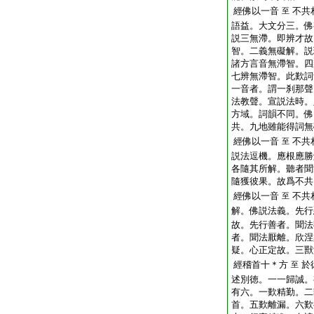
經佛以一音
不共
至
語益。大文分三。佛
説三無滯。即辨才故
智。二義無礙解。説
諸方言音無滯智。四
七辨無滯智。此歎詞
一音者。謂一刹那聲
法教聲。宣説法時。
方域。詞韻不同。佛
共。九地雖能得詞無
經佛以一音
不共
至
説法逗機。應根應勝
各隨其所解。聽者聞
隨獲彼果。故爲不共
經佛以一音
不共
至
解。佛説法義。先行
故。先行善者。聞法
者。聞法厭離。欣涅
疑。心正定故。三獸
經稽首十＊方
於
至
述別徳。一一歸誠。
有六。一歎精勤。二
首。五歎離漏。六歎