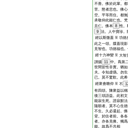
不善。佛於此輩。都
苦。愍者悲也。佛心
空。平等而住。都無
承敬仰此能仁也。梵
且仁。佛本
8
性。
9
法。人中寶珍。
經以斯微蓋
功徳
至
此之一頌。牒蓋現影
見智也。功徳福也。
經十力神變
至
大智
讃揚
11
中。爲第
世間皆性非實。猶如
夫。令知虚僞。勿生
已。莫不驚歎。此希
經衆會瞻仰
至
不
1
有四頌。陳衆益以稱
後三頌語益。此初文
能寂生死。證寂默法
隨順者。莫不心生徳
不生。久必還起。佛
背。於信者前。各各
者。亦各見佛。獨爲
能。故爲不共相