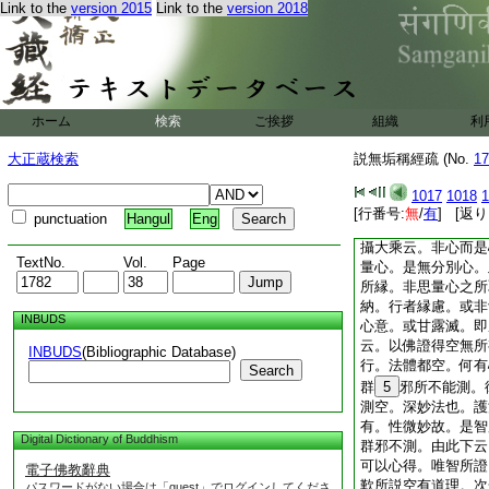
待立故。無我等者。
Link to the
version 2015
Link to the
version 2018
亡者。顯不無法。生
説契空有理果
經始在佛樹
所不
至
證窮眞果。佛樹者菩
以爲名。在佛樹下。
ホーム
検索
ご挨拶
組織
利
十力降。
3
伏魔
4
得甘露滅及勝菩提。
大正蔵検索
説無垢稱經疏 (No.
17
得不死故。勝菩提者
勝菩提。然此所説涅
1017
1018
1
之心所受所行。亦非
[行番号:
無
/
有
] [返り
punctuation
Hangul
Eng
行。餘心分別之所不
攝大乘云。非心而是
TextNo.
Vol.
Page
量心。是無分別心。
所縁。非思量心之所
納。行者縁慮。或非
INBUDS
心意。或甘露滅。即
云。以佛證得空無所
INBUDS
(Bibliographic Database)
行。法體都空。何有
Search
群
5
邪所不能測。
測空。深妙法也。護
有。性微妙故。是智
Digital Dictionary of Buddhism
群邪不測。由此下云
可以心得。唯智所證
電子佛教辭典
歎所説空有道理。次
パスワードがない場合は「guest」でログインしてくださ