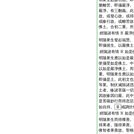
樂離苦。即攝嚴淨。
嚴淨。有三翻義。此
故。或發心故。或得
或修行故。或離苦故
佛土。合初二重。所
經隨諸有情
嚴淨
至
明隨衆生發起福慧。
即攝彼生。以嚴佛土
經隨諸有情
如是
至
明隨衆生應以如是嚴
便攝受如是佛土。中
以如是嚴淨佛土。而
重。明隨衆生應以如
即攝是土。此初文也
等業。制伏滅除諸惑
土者。修諸菩薩一切
因故修因曰嚴。此中
是菩薩妙行而得息惡
如自持。
9
戒調伏
經隨諸有情
如是
至
明隨衆生而得獲善。
得果者。隨得果善。
佛智者果善故。聖根