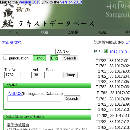
Link to the
version 2015
Link to the
version 2018
T1782_.38.1016c19
T1782_.38.1016c20
T1782_.38.1016c21
T1782_.38.1016c22
T1782_.38.1016c23
T1782_.38.1016c24
ホーム
検索
ご挨拶
組織
利
T1782_.38.1016c25
T1782_.38.1016c26
大正蔵検索
説無垢稱經疏 (No.
17
T1782_.38.1016c27
T1782_.38.1016c28
1012
1013
1
T1782_.38.1016c29
punctuation
Hangul
Eng
T1782_.38.1017a01
T1782_.38.1017a02
TextNo.
Vol.
Page
T1782_.38.1017a03
T1782_.38.1017a04
T1782_.38.1017a05
INBUDS
T1782_.38.1017a06
T1782_.38.1017a07
INBUDS
(Bibliographic Database)
Search
T1782_.38.1017a08
T1782_.38.1017a09
T1782_.38.1017a10
T1782_.38.1017a11
Digital Dictionary of Buddhism
T1782_.38.1017a12
電子佛教辭典
T1782_.38.1017a13
パスワードがない場合は「guest」でログインしてくださ