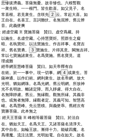
:
悲慘拔濟義。菩薩無憂。故非慘也。六根暫觀
:
一衆生時。一一根門。皆生歡喜。如父見子。名
:
常喜根。若見衆生。含咲先
2
云。常起大喜。如
:
王自在。名喜王。言詞難伏。名無屈辨。舊云辨
:
音。此義便爽
:
經虚空藏
寶施菩薩 賛曰。虚空爲藏。持
至
:
以施生。名虚空藏。心持慧寶炬。照群生之癡
:
暗。名執寶炬。以法寶施生。作吉祥事。名寶吉
:
祥。舊名寶勇。
3
寶施生。片得其意。闕無吉祥。
:
常以七寶施諸衆生。名爲寶施。舊名寶見。道
:
理成難
:
經帝網至慧峰菩薩 賛曰。如天帝釋有自
:
在術。於一一事中。現一切事。網
4
或衆生。菩
:
薩神通。以作幻術。網利衆生。故名帝網。放大
:
光明。猶如網珠。名爲光網。舊云明網。所放神
:
光不名明故。離諸定障。而入靜慮。得大自在。
:
名無障靜慮。舊云。無縁觀。觀無所縁。其義非
:
也。或無者無障。縁觀者定。其義可知。智慧高
:
峻。名爲慧峰。先云慧積。與義便乖。舊經次有
:
寶勝菩薩。此本無之
:
經天王菩薩
峰相等嚴菩薩 賛曰。於法自
至
:
在。猶如天王。名爲天王。又諸菩薩名清淨天。
:
其中自在。如輪王故。漸得十力。能破四魔。名
:
爲壞魔。流注法寶。光明如電。自在如天。故名