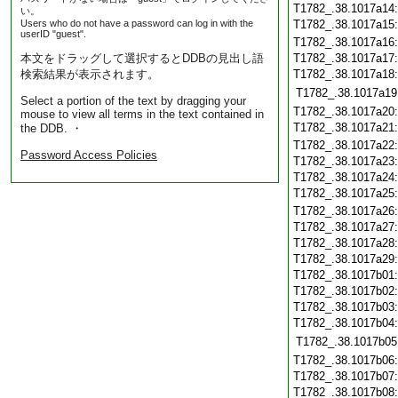
T1782_.38.1017a14
い。
Users who do not have a password can log in with the
T1782_.38.1017a15
userID "guest".
T1782_.38.1017a16
本文をドラッグして選択するとDDBの見出し語
T1782_.38.1017a17
検索結果が表示されます。
T1782_.38.1017a18
T1782_.38.1017a19
Select a portion of the text by dragging your
T1782_.38.1017a20
mouse to view all terms in the text contained in
T1782_.38.1017a21
the DDB. ・
T1782_.38.1017a22
Password Access Policies
T1782_.38.1017a23
T1782_.38.1017a24
T1782_.38.1017a25
T1782_.38.1017a26
T1782_.38.1017a27
T1782_.38.1017a28
T1782_.38.1017a29
T1782_.38.1017b01
T1782_.38.1017b02
T1782_.38.1017b03
T1782_.38.1017b04
T1782_.38.1017b05
T1782_.38.1017b06
T1782_.38.1017b07
T1782_.38.1017b08