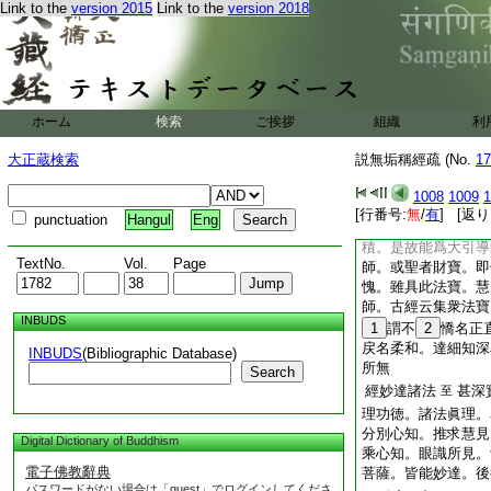
菩薩。聖徳廣大。微
Link to the
version 2015
Link to the
version 2018
不可量。非七地已前
境界也。此以下句。
不可稱量。八地以上
一刹那。過前二劫所
上倍。過前無數。故
稱。義仍難解
ホーム
検索
ご挨拶
組織
利
經集法寶慧
至
柔和
大正蔵検索
説無垢稱經疏 (No.
17
獲聖寶功徳。下二句
果。法可貴重。名之
1008
1009
1
首。此能引導一切法
[行番号:
無
/
有
] [返り
punctuation
Hangul
Eng
能堪能思能持。三慧
積。是故能爲大引導
TextNo.
Vol.
Page
師。或聖者財寶。即
愧。雖具此法寶。慧
師。古經云集衆法寶
INBUDS
1
謂不
2
憍名正
戻名柔和。達細知深
INBUDS
(Bibliographic Database)
所無
Search
經妙達諸法
甚深
至
理功徳。諸法眞理。
分別心知。推求慧見
Digital Dictionary of Buddhism
乘心知。眼識所見。
電子佛教辭典
菩薩。皆能妙達。後
パスワードがない場合は「guest」でログインしてくださ