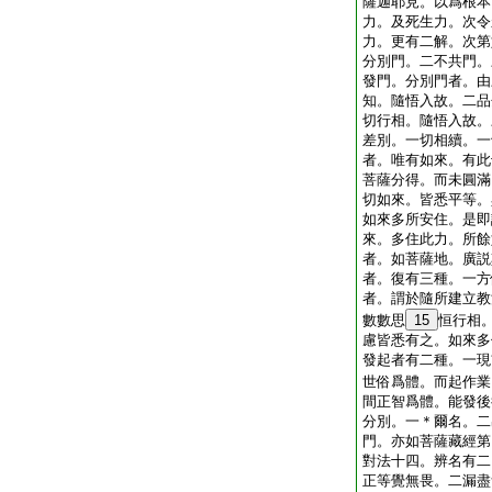
薩迦耶見。以爲根本
力。及死生力。次令
力。更有二解。次第
分別門。二不共門。
發門。分別門者。由
知。隨悟入故。二品
切行相。隨悟入故。
差別。一切相續。一
者。唯有如來。有此
菩薩分得。而未圓滿
切如來。皆悉平等。
如來多所安住。是即
來。多住此力。所餘
者。如菩薩地。廣説
者。復有三種。一方
者。謂於隨所建立教
數數思
15
恒行相
慮皆悉有之。如來多
發起者有二種。一現
世俗爲體。而起作業
間正智爲體。能發後
分別。一＊爾名。二
門。亦如菩薩藏經第
對法十四。辨名有二
正等覺無畏。二漏盡