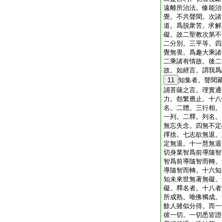
遠離所治法。修能治
覺。不共聲聞。次諸
道。爲脱衆苦。求解
礙。故二聖教次第不
二分別。三平等。四
覺無畏。爲趣大乘諸
二乘諸有情故。後二
故。如經言。謂我爲
11
知集者。聲聞
誦菩薩之言。理實通
力。怨繁應止。十八
名。二體。三行相。
一列。二釋。列名。
無忘失念。四無不定
擇捨。七志欲無退。
定無退。十一慧無退
切身業智爲前導隨智
智爲前導隨智而轉。
導隨智而轉。十六知
知未來世無著無礙。
礙。釋名者。十八者
所成熟。唯佛獨成。
餘人雖似分得。而一
彼一切。一切悉皆證