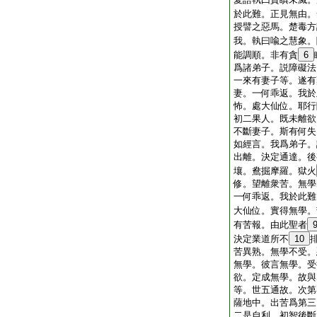
於此難。正見無由。
授譬之惡馬。楚毒方
我。執曰喩之慧象。
能調順。非有貪
6
爲諸弟子。説障礙法
一來有妻子等。遂有
妻。一何乖返。我於
怖。處大仙位。耶行
初二果人。既未離欲
不斷妻子。斯有何失
如經言。我爲弟子。
出離。決定通達。後
壤。鴦掘摩羅。獄火
修。望離衆苦。無學
一何乖返。我於此難
大仙位。實得無學。
有苦報。由此聖者
決定業道所不
10
苦異熟。無學不受。
無學。彼言無學。受
欲。定成無學。故與
等。世五通故。次第
薩地中。出苦爲第三
二是自利。初智後斷