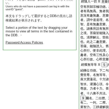
經隨入一切
至
意樂
い。
Users who do not have a password can log in with the
空有所歸宗極功徳。
userID "guest".
者有爲無爲。無者我
意況有趣無趣。意樂
本文をドラッグして選択するとDDBの見出し語
者。謂中道道理。名
検索結果が表示されます。
智。是有無趣意樂。
Select a portion of the text by dragging your
也。諸佛所説有無所
mouse to view all terms in the text contained in
之境。菩薩皆能隨入
the DDB. ・
也。清辨解云。世俗
也。此之二趣意樂。
Password Access Policies
菩薩。能隨證入。舊
心所行。便非此理。
趣者。空有三性及心
心所行故。心即意樂
經獲無等等
至
5
紹佛位功徳。下二句
覺世尊。名無等等。
座大寶蓮花。十方諸
智水。灌灑心頂。令
尊故。力者十力。畏
者。十八佛不共法。
9
爾名。二出體。
有二。一列。二釋。
業智力。三靜慮解脱