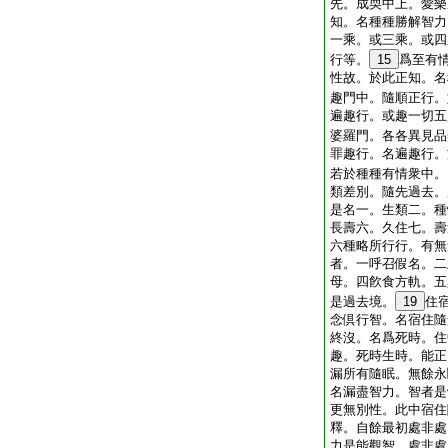
先。成耎中上。愛樂
知。名種種勝解智力
一乘。或三乘。或四
行等。
15
爲至有
性故。於此正知。名
趣門中。隨順正行。
遍趣行。或趣一切五
婆羅門。各各異見品
罪趣行。名遍趣行。
若於種種有情衆中。
類差別。隨先過去。
是名一。生類二。種
長壽六。久住七。壽
六種略所行行。有無
者。一呼召假名。二
母。四飮食方軌。五
是過去境。
19
住
念倶行智。名宿住隨
終沒。名爲死時。住
趣。死時生時。能正
漏所有隨眠。無餘永
名漏盡智力。智者是
更無別性。此中宿住
釋。自餘最初處非處
力是能觀智。處非處