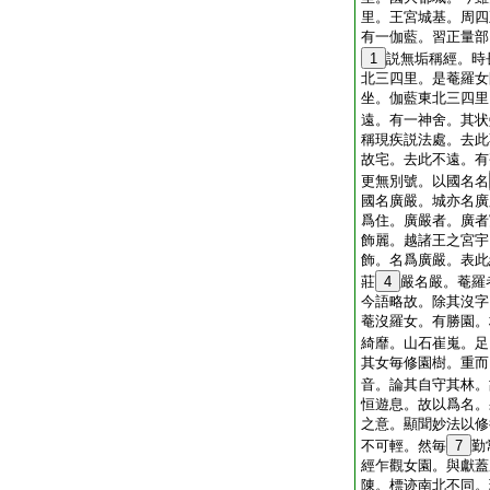
里。王宮城基。周四
有一伽藍。習正量部
1
説無垢稱經。時
北三四里。是菴羅女
坐。伽藍東北三四里
遠。有一神舍。其状
稱現疾説法處。去此
故宅。去此不遠。有
更無別號。以國名名
國名廣嚴。城亦名廣
爲住。廣嚴者。廣者
飾麗。越諸王之宮宇
飾。名爲廣嚴。表此
莊
4
嚴名嚴。菴羅
今語略故。除其沒字
菴沒羅女。有勝園。
綺靡。山石崔嵬。足
其女毎修園樹。重而
音。論其自守其林。
恒遊息。故以爲名。
之意。顯聞妙法以修
不可輕。然毎
7
勤
經乍觀女園。與獻蓋
陳。標迹南北不同。