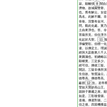
寂。顯離憒
8
鬧自
濟物。故城園雙擧。
也。舊有解云。女從
爲名。此解不爾。非
舍衞。涅槃有金河。
問。觀此化處。實乃
土由來淨也。答。令
菩薩所見。但住淨方
化起於凡聖。
11
淨穢雙彰。但標一化
違。以佛定土。理誠
經與大苾芻衆八千人
衆圓滿也。初總略以
顯權實。三定多少。
經可信。拂彼三疑。
聞説。三疑非佛所演
生信故。智度論云。
徳尊高。佛徳尊高。
蔽群
12
生。若帝
譬如大寶妙高山王。
踞師子勝藏之座。顯
如是。三彰後發揚。
道備。佛遣對揚。二
信之後。四當機獲益