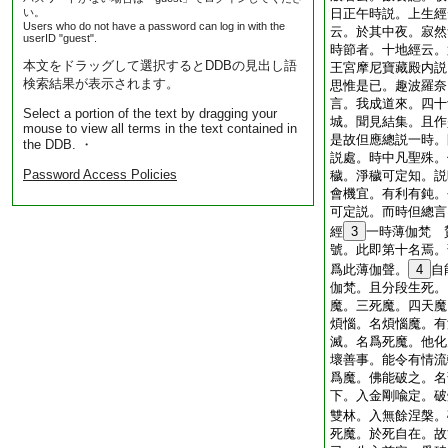
い。
日正午時説。上生經
Users who do not have a password can log in with the
云。於其中夜。寂然
userID "guest".
時節者。十地經云。
本文をドラッグして選択するとDDBの見出し語
王宮摩尼寶藏殿内説
検索結果が表示されます。
思惟是已。趣波羅奈
言。我成道來。四十
Select a portion of the text by dragging your
城。聞見結集。且作
mouse to view all terms in the text contained in
是故但應總説一時。
the DDB. ・
説處。時中凡聖殊。
Password Access Policies
穢。淨穢可定知。説
會機宜。有利有鈍。
可定説。而時但總言
經
3
一時薄伽梵 
號。此即第十名焉。
爲此薄伽聲。
4
自
伽梵。且分段生死。
魔。三死魔。四天魔
煩惱。名煩惱魔。有
滅。名爲死魔。他化
壞善事。能令有情流
爲魔。佛能破之。名
下。入金剛喩定。破
雙林。入無餘涅槃。
死魔。於死自在。故