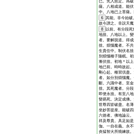
已。先入慈定。爲破
薩。八相成道。能伏
中。八地已上菩薩。
6
其能。非今始破
故今讃之。非説天魔
8
以前。有分段死
地捨。八地以上。變
者。要解脱道。得成
捨。煩惱魔者。不共
生貴住中。制伏名捨
別煩惱種子隨眠。初
漸伏捨。初地＊以上
地已前。時時故起。
剛心起。種習倶盡。
者。如分別煩惱魔。
斷。六識中者。至金
捨。其死魔者。分段
即便永捨。有至八地
變易死。決定成佛。
世尊四皆破盡。名薄
坐妙菩提座。能破四
六徳者。佛地論云。
祥及尊貴。具足如是
伽。一自在義。永不
炎猛智火所燒練故。