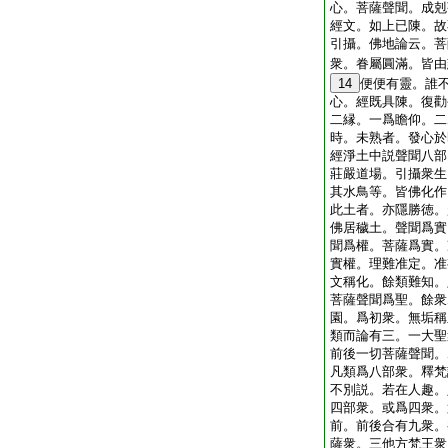
心。菩薩聲聞。成剋
經文。如上已陳。故
引攝。佛地論云。菩
衆。眷屬圓滿。皆由
14
便便有靈。誰
心。經既具陳。復勸
二縁。一爲瞻仰。二
時。未熟者。發心於
經淨土中説聲聞八部
莊嚴道場。引攝衆生
其水鳥等。皆佛化作
此土者。亦隱勝徳。
佛居穢土。聲聞爲實
聞爲權。菩薩爲實。
實權。理難准定。准
文稱化。餘類難知。
菩薩聲聞爲聖。餘衆
園。爲初衆。無垢稱
類而論有三。一大聖
前後一切菩薩聲聞。
凡類爲八部衆。釋梵
不別説。若在人趣。
四部衆。或爲四衆。
前。前後合有九衆。
薩衆。三他方梵王衆