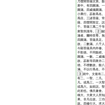
乃聲聞菩薩次第。餘
衆中。有四圓滿。一
圓滿。四威儀圓滿。
小乘行。苾芻爲名。
爲目。三諸菩薩。常
薩。四聲聞形定。説
千。菩薩三萬二千等
衆聖所識等。
2
攝
滿者。爾時世尊。無
四圓滿。菩薩具足。
故。二數滿。八千人
今顯菩薩具内外修。
不歎徳。不同餘經。
圓滿。一數。二威儀
故。苾芻等四衆亦二
徳。不標數故。餘八
滿。不以行爲名。不
3
就中。文復有二
有二。一聖。二凡。
凡。或爲三。一大聖
或爲六。如前説。聖
此初也。佛共兼會。
稱大。大衆大人所知
果。非凡位故。三功
故。四修行大。求大