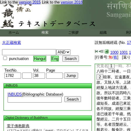
處所攝。此言一時。
Link to the
version 2015
Link to the
version 2018
定約相續。三不定約
等。四不定約成道已
但是聽者根熟。感佛
談。説聽事訖。總名
之徒。根器或鈍。説
ホーム
検索
ご挨拶
時長。聽者亦久。於
組織
利
那。亦不定約相續者
大正蔵検索
説無垢稱經疏 (No.
17
一字義。一切皆了。
字時。一切能
5
了
1000
1001
1
者根機有利有鈍。如
[行番号:
無
/
有
] [返り
punctuation
Hangul
Eng
6
長。或促多劫爲
究竟名
1
一時。不
TextNo.
Vol.
Page
八時十二時者。一日
2
喧寒。近遠晝夜
故。又除人等。上諸
INBUDS
經擬上地諸方流通。
故。所以不説四時八
INBUDS
(Bibliographic Database)
後年數時節者。三乘
Search
歳短長。成道已來近
各不同故。經擬三乘
道已後若干年歳。然
Digital Dictionary of Buddhism
槃經云。二月十五日
等。名者涅槃經云。
電子佛教辭典
般若云。飯食訖。收
パスワードがない場合は「guest」でログインしてくださ