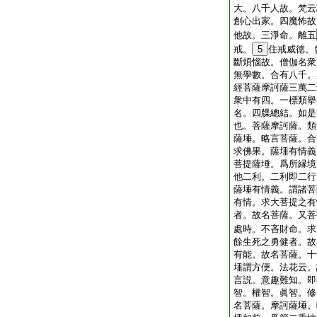
大。八千人故。梵云
創心出家。四魔怖故
他故。三淨命。離五
戒。
5
住戒威徳。
斷煩惱故。僧伽名衆
無學數。合有八千。
經菩薩摩訶薩三萬二
衆中有四。一標類擧
名。四牒總結。如是
也。菩薩摩訶薩。類
薩埵。略言菩薩。合
求佛果。薩埵有情義
菩提薩埵。爲所縁境
他二利。二利即二行
薩埵有情義。謂諸菩
有情。求大菩提之有
者。故名菩薩。又菩
處時。不吝財命。求
餘生死之勇健者。故
有能。故名菩薩。十
埵謂方便。法花云。
言説。意趣難知。即
智。權智。眞智。修
名菩薩。摩訶薩埵。