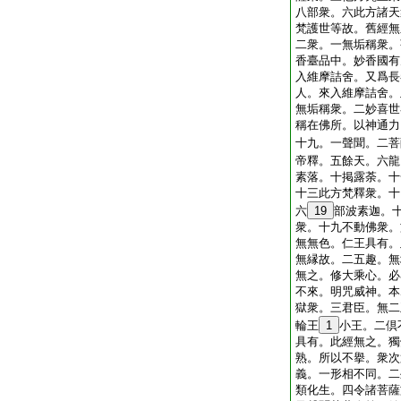
八部衆。六此方諸天
梵護世等故。舊經無
二衆。一無垢稱衆。
香臺品中。妙香國有
入維摩詰舍。又爲長
人。來入維摩詰舍。
無垢稱衆。二妙喜世
稱在佛所。以神通力
十九。一聲聞。二菩
帝釋。五餘天。六龍
素落。十掲露荼。十
十三此方梵釋衆。十
六
19
部波素迦。
衆。十九不動佛衆。
無無色。仁王具有。
無縁故。二五趣。無
無之。修大乘心。必
不來。明咒威神。本
獄衆。三君臣。無二
輪王
1
小王。二倶
具有。此經無之。獨
熟。所以不擧。衆次
義。一形相不同。二
類化生。四令諸菩薩