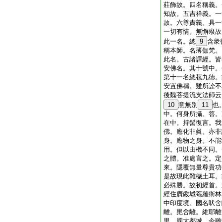
莊飾故。四名稱義。
知故。五吉祥義。一
故。六尊責義。具一
一切有情。無懈癈故
此一名。總
9
含衆
稱本師。名薄伽梵。
此名。古諸譯經。皆
安佛名。其十號中。
第十一名總苞九徳。
安置佛稱。雖所詮不
後魏菩提流支法師云
10
意無別
11
也
中。何身所攝。答。
在中。持髻復言。我
佛。應化非眞。亦非
身。應物之身。不能
用。但以由機不同。
之體。准處言之。定
來。隱覆無量尊貴功
是故現此雜穢土耳。
必殊勝。故初經首。
經住廣嚴城菴羅衞林
中印度境。國名吠舍
離。毘舍離。維耶離
里。國大都城。今雖