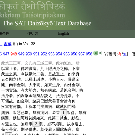
:
牛。令阿難自
21
攝取乳。作此意者。一欲明瞿
:
曇。常與我諍功徳勝。今令惡牛。抵殺其弟子。
:
即恥其師。令衆人捨瞿曇。來就我也。又牛既
:
惡。必不得乳。於我無損。是時有化人。來爲
:
22
搆乳。而牛説偈。
23
今施佛乳。云留少許與犢
:
子。犢子説偈云。盡施如來。我自噉草。事出乳
用条件
使い方
English
:
光經。時維摩詰來謂我言唯阿難何爲晨朝
:
持鉢住。此第
24
二能呵之旨。就文爲三。一問。
1_
吉藏
撰 ) in Vol. 38
:
二答。三呵。晨朝非乞食時。是以問也我言居
:
士世尊身小有疾當用牛乳故來至此。第二
6
947
948
949
950
951
952
953
954
955
956
957
958
[行番号:
有
/
無
] [
:
阿難以事對也。維摩詰言止止阿難莫作此語。
:
此第三正呵。文凡有三誡三釋。此初誡也。所
:
以重止者。佛若實病。則上隱法身之徳。下増
:
衆生之累。今欲斷此二義。是故重止。如來身
:
者金剛之體。此釋上誡也。小乘人云。骨是金
:
剛。肉非金剛。大乘明。如來生身。内外金剛。
:
一切實滿。有大勢力。無有病處。若以金剛。喩
:
法身者。如涅槃金剛身品説之。法身是常。不
:
可壞故。如金剛。諸惡已斷衆善普會當有何
:
疾當有何惱。上就果門辨無病。此就因門釋
:
無病。衆惡已斷。無有病因。衆善
1
衆會。無有
:
病因。默往阿難勿謗如來。此第二誡也。默往。
:
令還去也。無病事
2
彰。必不須乳。故令還去。
:
苟云是實。則謗佛也。莫使異人聞此麁言。病