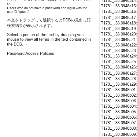
T1781_.38.0948a14
い。
T1781_.38.0948a15
Users who do not have a password can log in with the
T1781_.38.0948a16
userID "guest".
T1781_.38.0948a17
本文をドラッグして選択するとDDBの見出し語
T1781_.38.0948a18
検索結果が表示されます。
T1781_.38.0948a19
T1781_.38.0948a20
Select a portion of the text by dragging your
mouse to view all terms in the text contained in
T1781_.38.0948a21
the DDB. ・
T1781_.38.0948a22
T1781_.38.0948a23
Password Access Policies
T1781_.38.0948a24
T1781_.38.0948a25
T1781_.38.0948a26
T1781_.38.0948a27
T1781_.38.0948a28
T1781_.38.0948a29
T1781_.38.0948b01
T1781_.38.0948b02
T1781_.38.0948b03
T1781_.38.0948b04
T1781_.38.0948b05
T1781_.38.0948b06
T1781_.38.0948b07
T1781_.38.0948b08
T1781_.38.0948b09