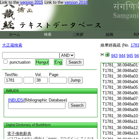
Link to the
version 2015
Link to the
version 2018
T1781_.38.0947c19
T1781_.38.0947c20
T1781_.38.0947c21
T1781_.38.0947c22
T1781_.38.0947c23
T1781_.38.0947c24
ホーム
検索
ご挨拶
組織
利
T1781_.38.0947c25
T1781_.38.0947c26
大正蔵検索
維摩經義疏 (No.
178
T1781_.38.0947c27
T1781_.38.0947c28
943
944
945
94
T1781_.38.0947c29
punctuation
Hangul
Eng
T1781_.38.0948a01
T1781_.38.0948a02
TextNo.
Vol.
Page
T1781_.38.0948a03
T1781_.38.0948a04
T1781_.38.0948a05
INBUDS
T1781_.38.0948a06
T1781_.38.0948a07
INBUDS
(Bibliographic Database)
T1781_.38.0948a08
Search
T1781_.38.0948a09
T1781_.38.0948a10
T1781_.38.0948a11
Digital Dictionary of Buddhism
T1781_.38.0948a12
T1781_.38.0948a13
電子佛教辭典
パスワードがない場合は「guest」でログインしてくださ