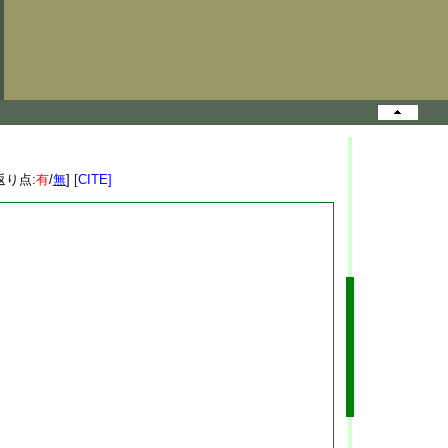
返り点:
有
/
無
]
[CITE]