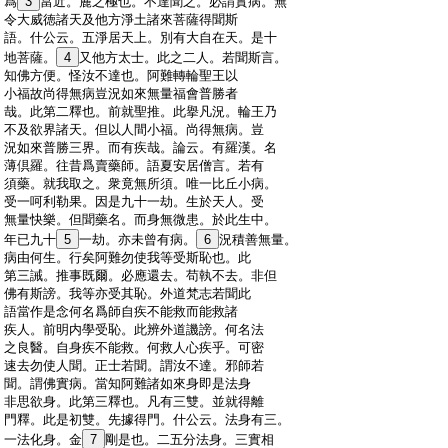
:
爲
3
當近。麁之極也。不達聞之。必謂實病。無
:
令大威徳諸天及他方淨土諸來菩薩得聞斯
:
語。什公云。五淨居天上。別有大自在天。是十
:
地菩薩。
4
又他方太士。此之二人。若聞斯言。
:
知佛方便。怪汝不達也。阿難轉輪聖王以
:
小福故尚得無病豈況如來無量福會普勝者
:
哉。此第二釋也。前就聖推。此擧凡況。輪王乃
:
不及欲界諸天。但以人間小福。尚得無病。豈
:
況如來普勝三界。而有疾哉。論云。有羅漢。名
:
薄倶羅。往昔爲賣藥師。語夏安居僧言。若有
:
須藥。就我取之。衆竟無所須。唯一比丘小病。
:
受一呵利勒果。因是九十一劫。生於天人。受
:
無量快樂。但聞藥名。而身無微患。於此生中。
:
年已九十
5
一劫。亦未曾有病。
6
況積善無量。
:
病由何生。行矣阿難勿使我等受斯恥也。此
:
第三誡。推事既爾。必應還去。苟執不去。非但
:
佛有斯謗。我等亦受其恥。外道梵志若聞此
:
語當作是念何名爲師自疾不能救而能救諸
:
疾人。前明内學受恥。此辨外道譏謗。何名法
:
之良醫。自身疾不能救。何救人心疾乎。可密
:
速去勿使人聞。正士若聞。謂汝不達。邪師若
:
聞。謂佛實病。當知阿難諸如來身即是法身
:
非思欲身。此第三釋也。凡有三雙。並就得離
:
門釋。此是初雙。先據得門。什公云。法身有三。
:
一法化身。金
7
剛是也。二五分法身。三實相