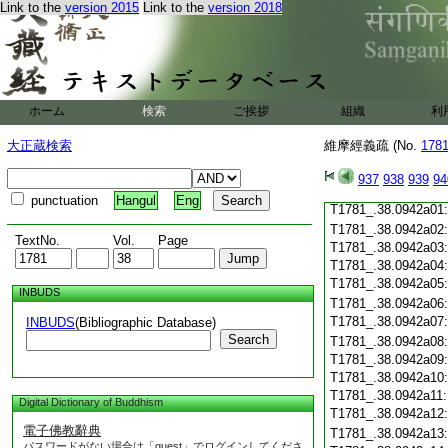
Link to the
version 2015
Link to the
version 2018
T1781_.38.0941c19
T1781_.38.0941c20
T1781_.38.0941c21
T1781_.38.0941c22
T1781_.38.0941c23
T1781_.38.0941c24
ホーム
検索
ご挨拶
組織
利
T1781_.38.0941c25
T1781_.38.0941c26
大正蔵検索
維摩經義疏 (No.
178
T1781_.38.0941c27
T1781_.38.0941c28
937
938
939
94
T1781_.38.0941c29
punctuation
Hangul
Eng
T1781_.38.0942a01
T1781_.38.0942a02
TextNo.
Vol.
Page
T1781_.38.0942a03
T1781_.38.0942a04
T1781_.38.0942a05
INBUDS
T1781_.38.0942a06
T1781_.38.0942a07
INBUDS
(Bibliographic Database)
Search
T1781_.38.0942a08
T1781_.38.0942a09
T1781_.38.0942a10
T1781_.38.0942a11
Digital Dictionary of Buddhism
T1781_.38.0942a12
電子佛教辭典
T1781_.38.0942a13
パスワードがない場合は「guest」でログインしてくださ