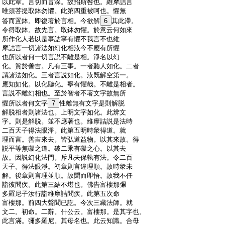
:
以此章。言切而旨深。故招斯咎也。維摩詰言
:
唯須菩提取鉢勿懼。此第四重被呵也。懼無
:
答而置鉢。即復著於言相。今欲解
6
其此滯。
:
令得取鉢。故先言。取鉢勿懼。於意云何如來
:
所作化人若以是事詰寧有懼不我言不也維
:
摩詰言一切諸法如幻化相汝今不應有所懼
:
也所以者何一切言説不離是相。淨名以幻
:
化。質於善吉。凡有三事。一者聽人如化。二者
:
謂諸法如化。三者言説如化。汝既解空第一。
:
應知如化。以化聽化。寧有懼哉。不離是相者。
:
言説不離幻相也。至於智者不著文字故無所
:
懼所以者何文字
7
性離無有文字是則解脱
:
解脱相者則諸法也。上明文字如化。此辨文
:
字。則是解脱。並不應著也。維摩詰説是法時
:
二百天子得法眼淨。此第五明時衆得道。就
:
理而言。善吉來去。皆弘道益物。以其來故。得
:
説平等無礙之道。破二乘有礙之心。以其去
:
故。因説幻化法門。斥凡夫保執有法。令二百
:
天子。得法眼淨。初章則言違理順。故時衆未
:
解。後章則言理並順。故聞而即悟。故我不任
:
詣彼問疾。此第三結不堪也。佛告富樓那彌
:
多羅尼子汝行詣維摩詰問疾。此第五次命
:
富樓那。前四大聲聞已訖。今次三藏法師。就
:
文二。初命。二辭。什公云。富樓那。是其字也。
:
此言滿。彌多羅尼。其母名也。此云知識。合母