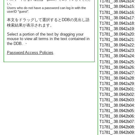
T1781_.38.0942a14
い。
T1781_.38.0942a15
Users who do not have a password can log in with the
userID "guest".
T1781_.38.0942a16
T1781_.38.0942a17
本文をドラッグして選択するとDDBの見出し語
T1781_.38.0942a18
検索結果が表示されます。
T1781_.38.0942a19
Select a portion of the text by dragging your
T1781_.38.0942a20
mouse to view all terms in the text contained in
T1781_.38.0942a21
the DDB. ・
T1781_.38.0942a22
T1781_.38.0942a23
Password Access Policies
T1781_.38.0942a24
T1781_.38.0942a25
T1781_.38.0942a26
T1781_.38.0942a27
T1781_.38.0942a28
T1781_.38.0942a29
T1781_.38.0942b01
T1781_.38.0942b02
T1781_.38.0942b03
T1781_.38.0942b04
T1781_.38.0942b05
T1781_.38.0942b06
T1781_.38.0942b07
T1781_.38.0942b08
T1781_.38.0942b09