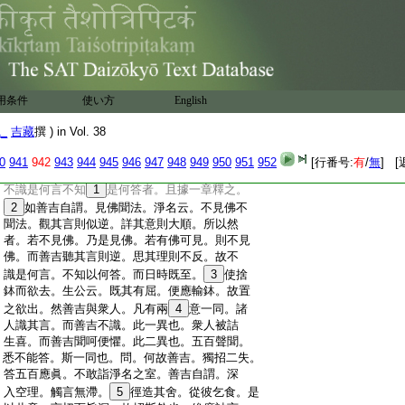
:
此明田非田不二。惡道善道。體性無別。爲與
:
衆魔共一手作諸勞侶汝與衆魔及諸塵勞等
:
無有異。如世造物。所作不異。名爲一手。是一
:
手則共爲塵勞伴侶。故與魔不異。然魔與實
:
相不異。既與魔一不異。則與實相不異。於一
:
切衆生而有怨心謗諸佛毀於法不入衆數終
用条件
使い方
English
:
不得滅度汝若如是乃可取食。此明怨
9
親平
:
等。毀譽一貫。出入無別。得不得均。若能如是
1_
吉藏
撰 ) in Vol. 38
:
乃可取食。第四章竟。故復結也。時我世尊聞
:
此茫然不識是何言不知以何答便置鉢欲出
0
941
942
943
944
945
946
947
948
949
950
951
952
[行番号:
有
/
無
] [
:
其舍。此第三明不應去而去。重致被呵之由。
:
不識是何言不知
1
是何答者。且據一章釋之。
:
2
如善吉自謂。見佛聞法。淨名云。不見佛不
:
聞法。觀其言則似逆。詳其意則大順。所以然
:
者。若不見佛。乃是見佛。若有佛可見。則不見
:
佛。而善吉聽其言則逆。思其理則不反。故不
:
識是何言。不知以何答。而日時既至。
3
使捨
:
鉢而欲去。生公云。既其有屈。便應輸鉢。故置
:
之欲出。然善吉與衆人。凡有兩
4
意一同。諸
:
人識其言。而善吉不識。此一異也。衆人被詰
:
生喜。而善吉聞呵便懼。此二異也。五百聲聞。
:
悉不能答。斯一同也。問。何故善吉。獨招二失。
:
答五百應眞。不敢詣淨名之室。善吉自謂。深
:
入空理。觸言無滯。
5
徑造其舍。從彼乞食。是