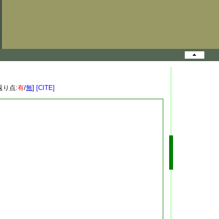
返り点:
有
/
無
]
[CITE]