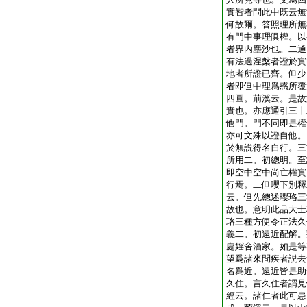
實智者問此中既云無
何故爾。答照理所無
有門中事理倶權。以
者界内塵沙也。二通
有法過涅槃者證於實
地者所證已齊。但少
者即但中理爲惑所覆
四圓。荊溪云。是故
實也。亦應通引三十
他門。門不同即是權
亦可文殊以證自他。
於無説得名自行。三
所用二。初總明。至
即空中空中尚亡權實
行焉。二但瓔下別釋
云。但先總述瓔珞三
故也。意明此品大士
珞三種方便令正法久
義二。初遠近配解。
處婬舍酒家。如是等
望爲諸來問疾者説去
名爲近。遠近皆是助
久住。言久住者謂見
經云。諸仁者此可患