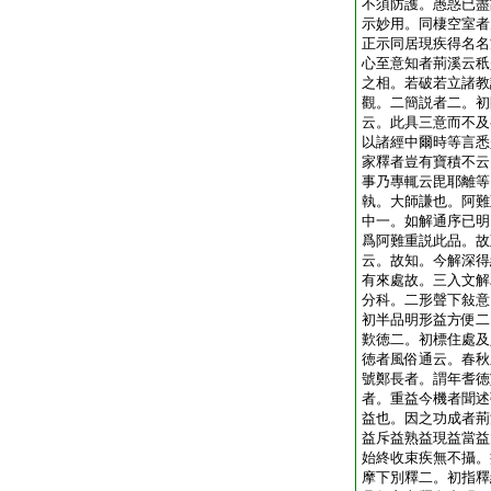
不須防護。愚惑已盡
示妙用。同棲空室者
正示同居現疾得名名
心至意知者荊溪云秖
之相。若破若立諸教
觀。二簡説者二。初
云。此具三意而不及
以諸經中爾時等言悉
家釋者豈有寶積不云
事乃專輒云毘耶離等
執。大師謙也。阿難
中一。如解通序已明
爲阿難重説此品。故
云。故知。今解深得
有來處故。三入文解
分科。二形聲下敍意
初半品明形益方便二
歎徳二。初標住處及
徳者風俗通云。春秋
號鄭長者。謂年耆徳
者。重益今機者聞述
益也。因之功成者荊
益斥益熟益現益當益
始終收束疾無不攝。
摩下別釋二。初指釋