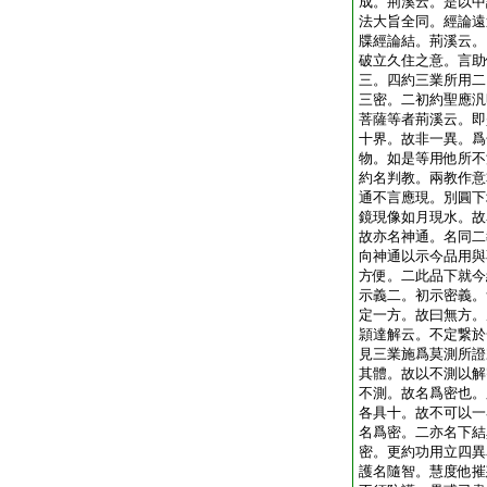
成。荊溪云。是以中
法大旨全同。經論遠
牒經論結。荊溪云。
破立久住之意。言助
三。四約三業所用二
三密。二初約聖應汎
菩薩等者荊溪云。即
十界。故非一異。爲
物。如是等用他所不
約名判教。兩教作意
通不言應現。別圓下
鏡現像如月現水。故
故亦名神通。名同二
向神通以示今品用與
方便。二此品下就今
示義二。初示密義。
定一方。故曰無方。
頴達解云。不定繋於
見三業施爲莫測所證
其體。故以不測以解
不測。故名爲密也。
各具十。故不可以一
名爲密。二亦名下結
密。更約功用立四異
護名隨智。慧度他摧