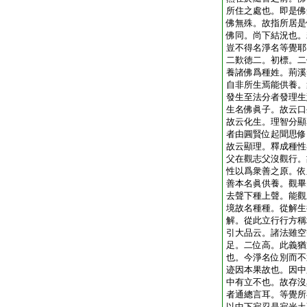
所住之處也。即是佛
佛無殊。故指所居是
佛同。尚下結況也。
豈不得名淨名等覺耶
二歎徳二。初標。二
養諸佛爲種姓。荊溪
自非所生焉能供養。
發生至法分者發理生
生名佛眞子。故云口
故云化生。理智分顯
者由圓賢位起聞思修
故云顯理。釋成種性
父在觀志父沒觀行。
性以爲衆善之原。依
善本名眞供養。觀畢
去聲下種上聲。能觀
境故名種種。從解生
解。從此立行行方稱
引大品云。諸法雖空
足。二位高。此義猶
也。今淨名位別而不
迹因本果故也。因中
中有立不也。故存沒
者通總言耳。等覺所
以中下寂忍是寂光土