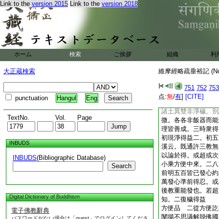
Link to the
version 2015
Link to the
version 2018
亦成差也。問何故云
論理。不當垢之與淨
寂光異諸土。故非垢
寂光。故非垢。異寂
以寂光譬器。諸土如
不可以譬譬眞解脱。
ホーム
検索
ご挨拶
組織
利
已如彼。通即如今。
寂光並非垢淨。而垢
大正蔵検索
維摩經略疏垂裕記 (N
者果報望寂光器色入
一飯色上有器飯二色
751
752
753
寂光展轉復相比器上
点:
無
/
有
]
[CITE]
punctuation
Hangul
Eng
展轉互相比亦名飯色
諸土異雙非淨穢。別
TextNo.
Vol.
Page
微。各各非飯器而能
理皆善成。三時衆得
初現淨得益二。初五
INBUDS
溪云。既通許三教無
以論於得。或超或次
INBUDS
(Bibliographic Database)
小乘方便中來。二八
Search
前明五百皆已發心約
萬發心準前得忍。或
後教重能發也。若超
Digital Dictionary of Buddhism
知。二復穢得益
方便品 二從方便訖
電子佛教辭典
闡揚不思議解脱佛國
パスワードがない場合は「guest」でログインしてくださ