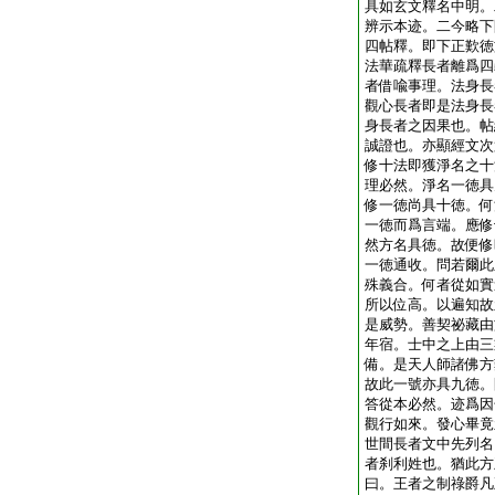
具如玄文釋名中明。
辨示本迹。二今略下
四帖釋。即下正歎徳
法華疏釋長者離爲四
者借喩事理。法身長
觀心長者即是法身長
身長者之因果也。帖
誠證也。亦顯經文次
修十法即獲淨名之十
理必然。淨名一徳具
修一徳尚具十徳。何
一徳而爲言端。應修
然方名具徳。故便修
一徳通收。問若爾此
殊義合。何者從如實
所以位高。以遍知故
是威勢。善契祕藏由
年宿。士中之上由三
備。是天人師諸佛方
故此一號亦具九徳。
答從本必然。迹爲因
觀行如來。發心畢竟
世間長者文中先列名
者刹利姓也。猶此方
曰。王者之制祿爵凡