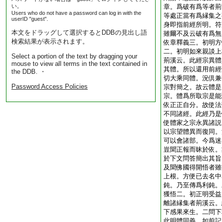
い。
章。爲破有爲等者荊
Users who do not have a password can log in with the
等處正當有爲縁集之
userID "guest".
身即指前經所明。符
本文をドラッグして選択するとDDBの見出し語
雖爾不及云破有爲無
検索結果が表示されます。
依章釋義三。初明方
二。初明如來親談上
Select a portion of the text by dragging your
荊溪云。此經宗異體
mouse to view all terms in the text contained in
其體。所以還用前經
the DDB. ・
切大乘同體。況倶兼
Password Access Policies
宗對簡之。故云體是
宗。體爲所取宗是能
依正正自分。故使法
不同諸經。此經乃是
使體家之宗永異諸説
以宗望體異而復同。
可以會諸部。今爲迷
豈聞正報而昧於依。
於下文問答簡出其旨
及聞佛國得開悟者雖
上根。方便已去名中
鈍。乃至傳爲利鈍。
獲悟二。初正明受益
離諸縁集者荊溪云。
下感果來生。二問下
此明體同義。如前記