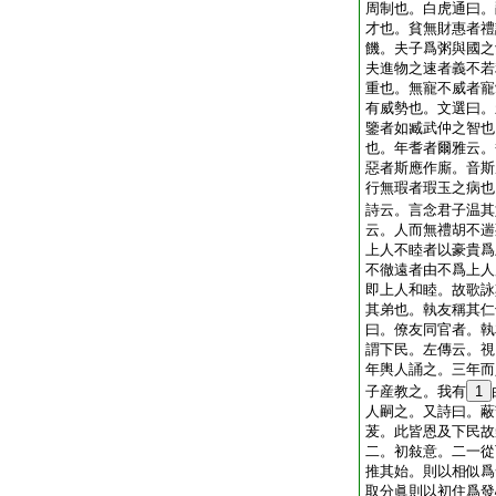
周制也。白虎通曰。
才也。貧無財惠者禮
饑。夫子爲粥與國之
夫進物之速者義不若
重也。無寵不威者寵
有威勢也。文選曰。
鑒者如臧武仲之智也
也。年耆者爾雅云。
惡者斯應作廝。音斯
行無瑕者瑕玉之病也
詩云。言念君子温其
云。人而無禮胡不遄
上人不睦者以豪貴爲
不徹遠者由不爲上人
即上人和睦。故歌詠
其弟也。執友稱其仁
曰。僚友同官者。執
謂下民。左傳云。視
年輿人誦之。三年而
子産教之。我有
1
人嗣之。又詩曰。蔽
茇。此皆恩及下民故
二。初敍意。二一從
推其始。則以相似爲
取分眞則以初住爲發