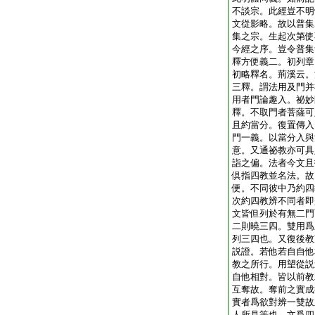
不談宗。此經豈不明
文從影略。故以普集
集之宗。生起次第使
今經之序。豈令普集
釋方便義二。初列章
初略釋名。荊溪云。
三釋。謂法用及門并
用者門論趣入。祕妙
釋。不取門者菩薩可
且約當分。復置傳入
門一義。以當分入與
意。又通祕教亦可具
詣之偏。法者今文且
倶指四教並名法。故
便。不同彼中乃約四
次約四教辨不同者即
文皆但列於有無二門
二則曉三四。雙用爲
列三四也。又復後教
説證。若他若自自他
教之所行。用望從説
自他相對。皆以前教
互奪故。奪前之實成
實者爲欲對辨一雙故
人所見等也。文爲四