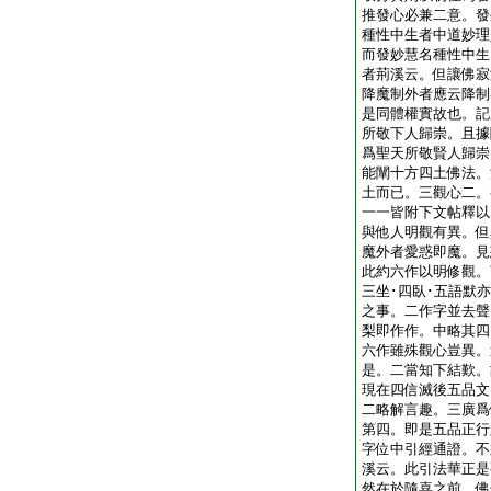
推發心必兼二意。發
種性中生者中道妙理
而發妙慧名種性中生
者荊溪云。但讓佛寂
降魔制外者應云降制
是同體權實故也。記
所敬下人歸崇。且據
爲聖天所敬賢人歸崇
能闡十方四土佛法。
土而已。三觀心二。
一一皆附下文帖釋以
與他人明觀有異。但
魔外者愛惑即魔。見
此約六作以明修觀。
三坐･四臥･五語默
之事。二作字並去聲
梨即作作。中略其四
六作雖殊觀心豈異。
是。二當知下結歎。
現在四信滅後五品文
二略解言趣。三廣爲
第四。即是五品正行
字位中引經通證。不
溪云。此引法華正是
然在於隨喜之前。佛