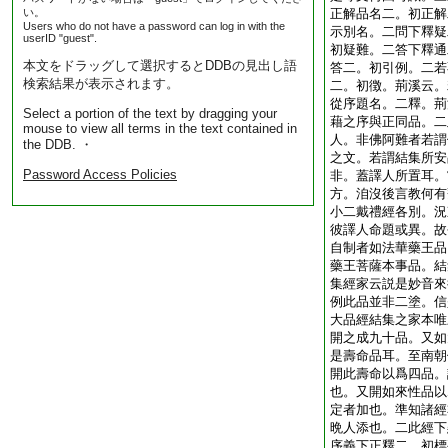
い。
正解品名二。初正解
Users who do not have a password can log in with the
示別名。二問下釋疑
userID "guest".
初疑難。二答下釋通
本文をドラッグして選択するとDDBの見出し語
答二。初引例。二若
検索結果が表示されます。
二。初徴。荊溪云。
從序題名。二釋。荊
Select a portion of the text by dragging your
藉之序與正同品。二
mouse to view all terms in the text contained in
人。非佛阿難者若謂
the DDB. ・
之文。若謂結集所安
Password Access Policies
非。蓋譯人所置耳。
方。洎沒後言教何有
小二戴禮經各別。況
彼譯人命題或異。故
自制者如法華藥王品
藥王菩薩本事品。結
集經家云説是妙音來
例此品並非二塗。信
大品經結集之家本唯
開之成九十品。又如
是壽命品耳。至南朝
開此壽命以爲四品。
也。又開如來性品以
定者加也。準知諸經
晩人添也。二此經下
序義下正釋二。初標