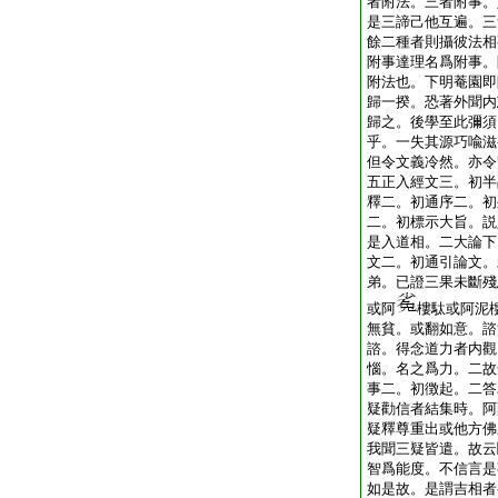
者附法。三者附事。
是三諦己他互遍。三
餘二種者則攝彼法相
附事達理名爲附事。
附法也。下明菴園即
歸一揆。恐著外聞内
歸之。後學至此彌須
乎。一失其源巧喩滋
但令文義冷然。亦令
五正入經文三。初半
釋二。初通序二。初
二。初標示大旨。説
是入道相。二大論下
文二。初通引論文。
弟。已證三果未斷殘
或阿
樓駄或阿泥
無貧。或翻如意。諮
諮。得念道力者内觀
惱。名之爲力。二故
事二。初徴起。二答
疑勸信者結集時。阿
疑釋尊重出或他方佛
我聞三疑皆遣。故云
智爲能度。不信言是
如是故。是謂吉相者