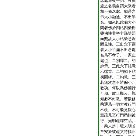
念處通被一切。豈簡
處之名義自謂大乘者
相不修念處。如是之
示大小融通。不出半
名。如來以此喩大小
間者佛於四枯四榮樹
槃佛性非半非滿雙照
而照故大小枯榮悉涅
間見性。三出念下顯
者大小半滿不出念處
名爲不孝子。一家止
處也。二別釋二。初
辨示。三此六下結意
示端首。二初如下貼
初因縁。二約教。三
若無次意不辨偏小。
教功。何以爲佛國行
可期。故止觀云。觀
知必不封教。若欲修
乘通爲一切大教行門
不收。不可纔見觀心
章疏凡至行門悉指彼
行。光明疏釋空品。
十乘未辨十境未明若
章安於彼疏文特指止