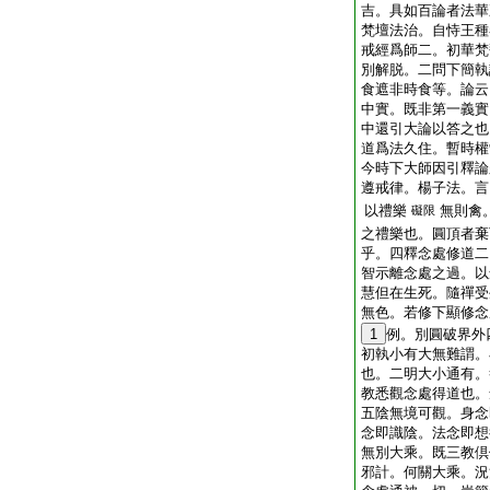
吉。具如百論者法華
梵壇法治。自恃王種
戒經爲師二。初華梵
別解脱。二問下簡執
食遮非時食等。論云
中實。既非第一義實
中還引大論以答之也
道爲法久住。暫時權
今時下大師因引釋論
遵戒律。楊子法。言
以禮樂
無則禽
礙限
之禮樂也。圓頂者棄
乎。四釋念處修道二
智示離念處之過。以
慧但在生死。隨禪受
無色。若修下顯修念
1
例。別圓破界外
初執小有大無難謂。
也。二明大小通有。
教悉觀念處得道也。
五陰無境可觀。身念
念即識陰。法念即想
無別大乘。既三教倶
邪計。何關大乘。況