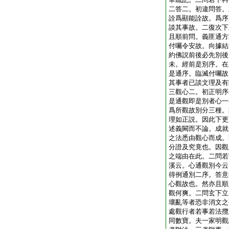
二答二。初違問答。
詮爲顯能詮故。爲序
談其事故。二復次下
且順前問。義匪通方
付囑令安故。向據結
約佛説前後必先別後
未。經前是別序。在
是通序。臨滅付囑故
其事者已談文理及有
三觀心二。初正明序
是通觀即是別者心一
爲所觀故別分三種。
理如正説。因此下更
述義闕而不論。成就
之法悉由觀心而成。
分證及究竟也。因觀
之端由在此。二問若
溪云。心通觀別今云
得例通別二序。答意
心觀故也。然亦且順
觀何爽。二問玄下立
壞亂等者恐非消文之
處觀行者若事若法攬
同數寶。夫一家明觀