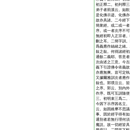
初正釋二。初列釋三
弟子者荊溪云。如歎
是化佛示迹。化佛亦
故亦具諸。二今經下
簡衆經。或二或一者
序。或一者次序不可
無經初即入正宗者。
刪之耳。二簡字訓。
爲義應作絲緒之緒。
敍之敍。何得諸經初
通餘二義耶。答意者
次由述之三意。今古
義下引證佛令依義故
亦應無爽。豈可定執
又據爾雅訓次者應作
敍也。郭璞注云。皆
之序。郭云。別内外
作序。既可互訓隨便
三。初明束三爲二。
今因下示序因名立。
云。如因維摩不思議
事。因於經字得有如
通別者若無行理何須
魔説。故一切經皆具
華疏記。二問若下料