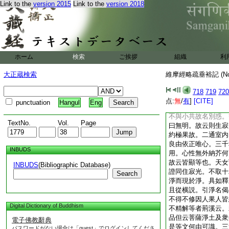
Link to the
version 2015
Link to the
version 2018
故見復土而得小益。
云。此一品文義兼序
故下正説玄旨在茲。
未斷生同居淨者荊溪
未斷。二種衆生來生
斷有爲縁集之人故作
ホーム
検索
ご挨拶
組織
利
二教故復亦但二教斷
中以三教訶。故亦但
大正蔵検索
維摩經略疏垂裕記 (N
來生至彼但禀二教。
生者從所至説。從實
718
719
720
也。問進斷別惑生果
点:
無
/
有
]
[CITE]
punctuation
Hangul
Eng
惑與無明異耶同耶。
不與小共故名別惑。
TextNo.
Vol.
Page
曰無明。故云則生寂
約極果故。二通室内
良由依正唯心。三千
INBUDS
用。心性無外納芥何
故云皆顯等也。天女
INBUDS
(Bibliographic Database)
證同住寂光。不取十
Search
淨而現於淨。具如釋
且從横説。引淨名偈
不得不修因人果人皆
Digital Dictionary of Buddhism
不精解等者荊溪云。
品但云菩薩淨土及衆
電子佛教辭典
是等文何由可識。三
パスワードがない場合は「guest」でログインしてくださ