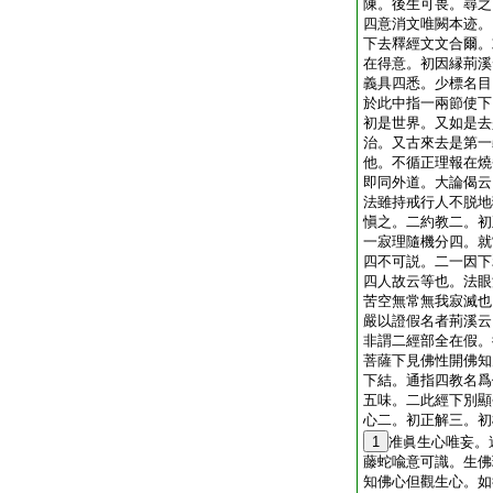
陳。後生可畏。尋之
四意消文唯闕本迹。
下去釋經文文合爾。
在得意。初因縁荊溪
義具四悉。少標名目
於此中指一兩節使下
初是世界。又如是去
治。又古來去是第一
他。不循正理報在燒
即同外道。大論偈云
法雖持戒行人不脱地
愼之。二約教二。初
一寂理隨機分四。就
四不可説。二一因下
四人故云等也。法眼
苦空無常無我寂滅也
嚴以證假名者荊溪云
非謂二經部全在假。
菩薩下見佛性開佛知
下結。通指四教名爲
五味。二此經下別顯
心二。初正解三。初
1
准眞生心唯妄。
藤蛇喩意可識。生佛
知佛心但觀生心。如