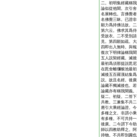
二。初明集經藏稱我
論似從他聞。次引舍
名展轉也。言佛覺者
名佛覺三昧。已證非
願力爲持佛法故。二
第六云。佛求其爲侍
受故衣。二不受別請
見。第四願如疏。大
四即出入無時。與報
復次下明律論稱我聞
五人説契經藏。滅後
最初爲須那提説毘尼
在毘舍離獼猴池最初
滅後五百羅漢結集爲
説。故且名經。後廣
論藏不獨滅後也。若
論藏亦有稱我聞義。
疑二。初疑。二答下
共教。三兼集不共二
應引大乘經論證。今
多種之文。非謂小乘
有多種。不可共持一
後廣。二今謂下今助
師以四教助釋之。阿
持物。不共即別圓也