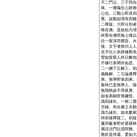
不二門云。三千同在
殊。一塵喩生心經卷
心也。三觀心即具四
熏。故觀如理有四種
二釋疑。六即分別者
唯在佛。是故始凡理
終聖在佛而無上慢以
自一家深符圓旨。永
慢。文字者推功上人
名字位人依經修觀免
譬如貧窮人終日數他
不修行多聞亦如是。
二一總下正解三。初
義略解。二引論廣釋
果。無學即第四果。
集時已是無學人。隨
無我執故不乖眞實。
如金易銅世無嫌怪。
識四縁生。一根二塵
空縁。和合兼之非餘
識九縁生。如名數家
時前後釋疑二。初疑
魔所蔽者即於婆羅林
廣説法門以惑阿難。
難於是得還。委如大