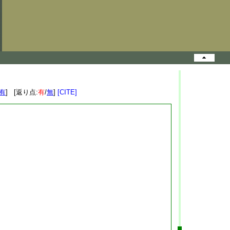
有
] [返り点:
有
/
無
]
[CITE]