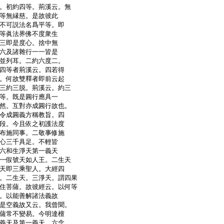
。初約四等。荊溪云。無
等無縁慈。是故彼此
不可説法名爲平等。即
等眞法界佛不度衆生
三即是度心。捨中無
六及諸雜行一一皆是
並列耳。二約六度二。
四等者荊溪云。四若得
。何故雙釋者即前云起
三約三脱。荊溪云。約三
等。既是圓行應具一
然。互對亦成圓行故也。
令成圓義方稱教旨。四
段。今且依之初護法度
布施同事。二敬事修施
心三千具足。不輕皆
六和生淨天第一義天
一假號天如人王。二生天
天即三乘聖人。大經四
。二生天。三淨天。謂四果
住菩薩。故彼經云。以何等
。以能善解諸法義故
是空義故又云。我曾聞。
薩常不變易。今明達檀
義天及第一義天。六念