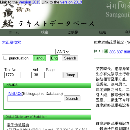
Link to the
version 2015
Link to the
version 2018
ホーム
検索
ご挨拶
組織
利
大正蔵検索
維摩經略疏垂裕記 (N
806
807
808
punctuation
Hangul
Eng
受苦時長。忽感應道
TextNo.
Vol.
Page
生亦有先修淨土行者
彼彼相資至果方益。
我悉然。深可思也。
INBUDS
達老婢例之可見。二
INBUDS
(Bibliographic Database)
引大經。彼喩佛性遍
Search
五塵。二衆生下今釋
維摩經略疏垂裕記卷
Digital Dictionary of Buddhism
維摩經略疏垂裕記卷
電子佛教辭典
錢唐沙門釋智圓
パスワードがない場合は「guest」でログインしてくださ