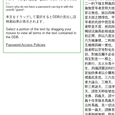
い。
二一約下隨文釋義四
Users who do not have a password can log in with the
施無受等者意明大捨
userID "guest".
皆云無也。故以四種
本文をドラッグして選択するとDDBの見出し語
是大捨之體理也。平
検索結果が表示されます。
等者於此捨中慈悲喜
著即是不度。然四與
Select a portion of the text by dragging your
獨頭法施爲欲相成故
mouse to view all terms in the text contained in
初正釋。所以六度次
the DDB. ・
六方稱兼懷。二料簡
Password Access Policies
五種檀四權一實也。
脱者即以空等對化生
切。對雖且爾不必全
用互對意一一釋之。
約衆行。古人分爲十
生。四攝謂愛語利行
皆如供佛者以介爾有
禮蓋此意也。三六念
者大論云。三種天。
即三界諸天。三清淨
天。謂世天即假號也
支佛。四義天。謂十
義十住菩薩名爲義天
云何爲義。見一切法
有第一義天。謂佛菩
法界能破無明。即生