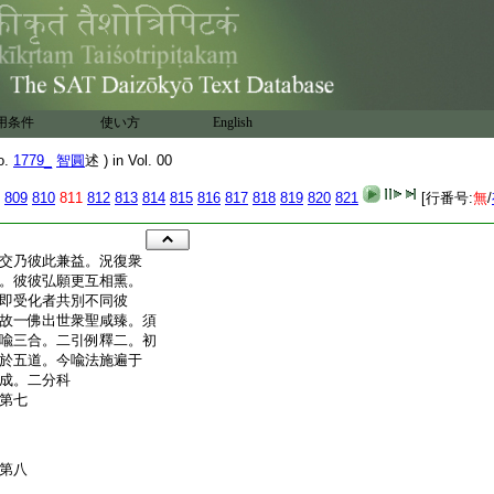
用条件
使い方
English
o.
1779_
智圓
述 ) in Vol. 00
809
810
811
812
813
814
815
816
817
818
819
820
821
[行番号:
無
/
交乃彼此兼益。況復衆
。彼彼弘願更互相熏。
即受化者共別不同彼
故一佛出世衆聖咸臻。須
喩三合。二引例釋二。初
於五道。今喩法施遍于
成。二分科
第七
第八
述