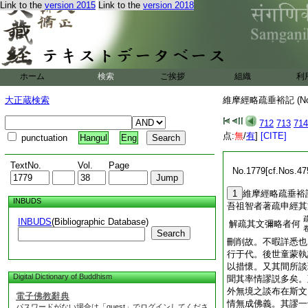
Link to the
version 2015
Link to the
version 2018
ホーム
検索
ご挨拶
組織
利
大正蔵検索
維摩經略疏垂裕記 (N
712
713
714
点:
無
/
有
]
[CITE]
punctuation
Hangul
Eng
TextNo.
Vol.
Page
No.1779[cf.Nos.47
1
維摩經略疏垂裕
INBUDS
吾祖智者著疏申經其
INBUDS
(Bibliographic Database)
解疏其文彌略者何
Search
刪削故。不暇詳悉也
行于代。後世童蒙執
以措懷。又其間所談
Digital Dictionary of Buddhism
聞其率情謬説多矣。
外無境之談布在斯文
電子佛教辭典
情無成佛義。其謬一
パスワードがない場合は「guest」でログインしてくださ