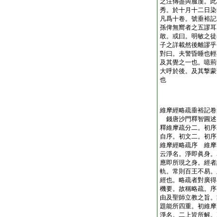
之注傳盡與服虔。此
秀。於十月十二日染
凡爲十卷。號垂裕記
孫俾無嚮者之五謬耳
敢。或曰。明敏之徒
子之詳載然後離謬乎
對曰。夫警昏睡也輕
及其覺之一也。噫荊
大呼於後。及其撃蒙
也
維摩經略疏垂裕記卷
錢唐沙門釋智圓
釋維摩疏分二。初序
自序。初文二。初序
維摩經略疏序 維摩
云淨名。淨即眞身。
應即所現之身。經者
軌。常則百王不易。
經也。略疏者對廣得
機要。故稱略疏。序
由及聖師立教之旨。
題能所四重。初維摩
淨名。二上皆所解。