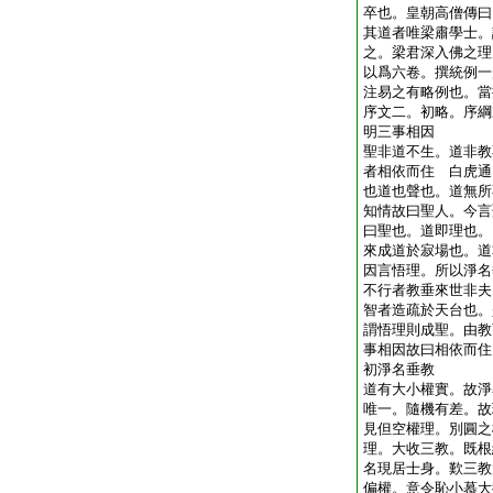
卒也。皇朝高僧傳曰
其道者唯梁肅學士。
之。梁君深入佛之理
以爲六卷。撰統例一
注易之有略例也。當
序文二。初略。序綱
明三事相因
聖非道不生。道非教
者相依而住 白虎通
也道也聲也。道無所
知情故曰聖人。今言
曰聖也。道即理也。
來成道於寂場也。道
因言悟理。所以淨名
不行者教垂來世非夫
智者造疏於天台也。
謂悟理則成聖。由教
事相因故曰相依而住
初淨名垂教
道有大小權實。故淨
唯一。隨機有差。故
見但空權理。別圓之
理。大收三教。既根
名現居士身。歎三教
偏權。意令恥小慕大