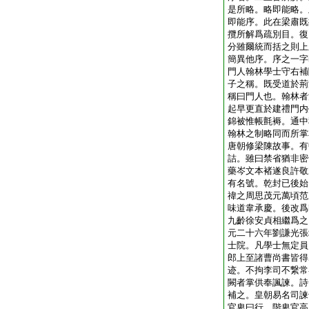
是所略。略即能略。
即能序。此在梁肅既
攬所解爲疏別目。復
分雖爾統而括之則上
簡異他序。序之一
門人翰林學士守右補
子之稱。既受道於荊
稱曰門人也。翰林者
起早更直於建禮門内
錦被惟帳氈褥。通中
翰林之制略同而所掌
唐朝修梁陳故事。有
詰。雖曰禁省猶非密
藥岑文本褚遂良許敬
有名號。乾封已後始
禕之周思茂元萬頃范
味道韋承慶。後改爲
九齡徐安貞相繼爲之
元二十六年劉謙光張
士院。凡學士無定員
郎上至諸曹尚書皆得
迹。不拘李司不繋常
闕者掌供奉諷諫。詩
補之。皇朝易名司諫
官卑曰行。階卑官高