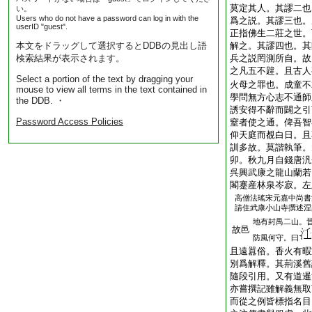
莫定其人。其謬二也
い。
Users who do not have a password can log in with the
爲之説。其謬三也。
userID "guest".
正指佛生二莊之世。
本文をドラッグして選択するとDDBの見出し語
解之。其謬四也。其
検索結果が表示されます。
兵之説罔測所自。故
之凡五不韙。且古人
Select a portion of the text by dragging your
火母之罪也。成童不
mouse to view all terms in the text contained in
學問無方心志不通師
the DDB. ・
誘安得不辭而闢之引
Password Access Policies
窒者使之通。俾吾智
仰天庭而覩白日。且
訓多故。莫諧執筆。
卯。秋九月自錢唐汎
呉興武康之龍山蘭若
閣蹇産林泉岑寂。左
高僧法瑤宋元嘉中尚書
請住武康小山寺撰述涅
地有封禺二山。
故邑
防風何守。曰
且遠囂俗。香火有暇
別爲解釋。其荊溪舊
隨段引用。又有道暹
亦嘗撰記雖解義無取
而從之例皆標指名目