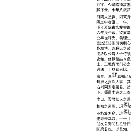
行守。今是略銜故無
賦序云。余年八歳當
河間大塗炭。因竄身
阨之中者垂二十年。
明年夏除東宮校書郎
六年庚午歳。梁肅爲
公早從釋氏。義理生
言談語笑常所切劘心
爲精博。蓋釋氏之鼓
徳故以公爲太子侍讀
史館。修撰發詰令敷
士。三職齊著則公之
過四十士林歸崇比。
壽矣。李
感知己
州府之貢與人事。其
右補闕安定梁君。當
下。囑辭求進之士奉
虚日。梁君知人之過
相知之道焉。謂
不朽於無窮。許
也亦未幸甚。十一月
朋友公卿間往往皆曰
闕梁君也。以是知。