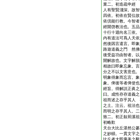
業二。初造疏申經
人有聖賢淺深。故智
四依。初依在賢位故
依倶能行教。今智者
經開啓教法也。五品
十行十迴向名三依。
内有道法可爲人天依
然後因言遣言。即象
路遊道義之門 然佛
後受益功由智者。以
開解故也。文字解脱
相故曰即象忘象。言
分之不以文害意也。
明象得象而忘言。象
象。俾後等者俾使也
經旨。得解説正眞之
曰。成性存存道義之
祖而述之存乎其人 
之土。注云。祖法也
而明之存乎其人。二
致二。初正敍荊溪祖
初略歎
天台大比丘湛然公纂
之妙賾。一貫文字之
比丘者大即褒美之辭