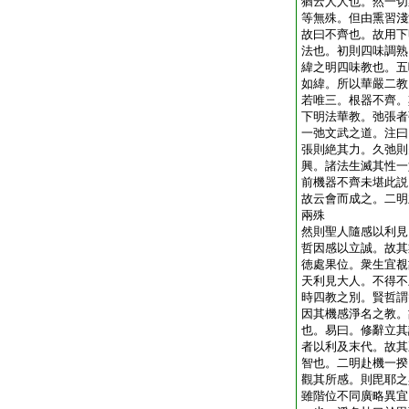
猶云人人也。然一切
等無殊。但由熏習淺
故曰不齊也。故用下
法也。初則四味調熟
緯之明四味教也。五
如緯。所以華嚴二教
若唯三。根器不齊。
下明法華教。弛張者
一弛文武之道。注曰
張則絶其力。久弛則
興。諸法生滅其性一
前機器不齊未堪此説
故云會而成之。二明
兩殊
然則聖人隨感以利見
哲因感以立誠。故其
徳處果位。衆生宜覩
天利見大人。不得不
時四教之別。賢哲謂
因其機感淨名之教。
也。易曰。修辭立其
者以利及末代。故其
智也。二明赴機一揆
觀其所感。則毘耶之
雖階位不同廣略異宜