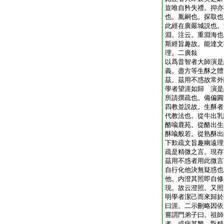
豈唯自矜失禮。抑亦
也。胤嗣也。探取也
此經在廣嚴城説也。
淵。注云。重淵海也
斯經旨趣故。能達文
理。二廣敍
以爲昔智者大師演是
義。盡方等生酥之體
茲。茲用不惑故常外
學者望涯如歸 演是
所請撰疏也。備偏圓
四教並説故。生酥者
代教法也。從牛出乳
酪喩鹿苑。從酪出生
酥喩般若。從熟酥出
下歎疏文旨趣幽遠理
疏是精微之言。現存
茲用不惑者用此微言
自行化他決無疑惑也
他。内澄其照即自修
現。故云澄照。又照
明學者潔己而來歸於
曰涯。二示刪略因依
嘗謂門弟子曰。祖師
者。或病其繁。翫精