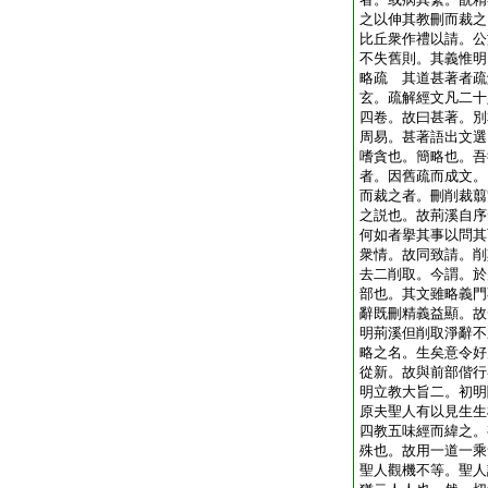
之以伸其教刪而裁之
比丘衆作禮以請。公
不失舊則。其義惟明
略疏 其道甚著者疏
玄。疏解經文凡二十
四卷。故曰甚著。別
周易。甚著語出文選
嗜貪也。簡略也。吾
者。因舊疏而成文。
而裁之者。刪削裁翦
之説也。故荊溪自序
何如者擧其事以問其
衆情。故同致請。削
去二削取。今謂。於
部也。其文雖略義門
辭既刪精義益顯。故
明荊溪但削取淨辭不
略之名。生矣意令好
從新。故與前部偕行
明立教大旨二。初明
原夫聖人有以見生生
四教五味經而緯之。
殊也。故用一道一乘
聖人觀機不等。聖人