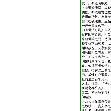
業二。初造疏申經
人有聖賢淺深。故智
四依。初依在賢位故
依倶能行教。今智者
經開啓教法也。五品
十行十迴向名三依。
内有道法可爲人天依
然後因言遣言。即象
路遊道義之門 然佛
後受益功由智者。以
開解故也。文字解脱
相故曰即象忘象。言
分之不以文害意也。
明象得象而忘言。象
象。俾後等者俾使也
經旨。得解説正眞之
曰。成性存存道義之
祖而述之存乎其人 
之土。注云。祖法也
而明之存乎其人。二
致二。初正敍荊溪祖
初略歎
天台大比丘湛然公纂
之妙賾。一貫文字之
比丘者大即褒美之辭