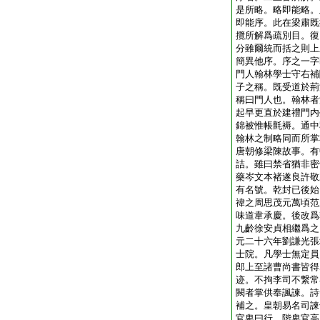
是所略。略即能略。
即能序。此在梁肅既
攬所解爲疏別目。復
分雖爾統而括之則上
簡異他序。序之一
門人翰林學士守右補
子之稱。既受道於荊
稱曰門人也。翰林者
起早更直於建禮門内
錦被惟帳氈褥。通中
翰林之制略同而所掌
唐朝修梁陳故事。有
詰。雖曰禁省猶非密
藥岑文本褚遂良許敬
有名號。乾封已後始
禕之周思茂元萬頃范
味道韋承慶。後改爲
九齡徐安貞相繼爲之
元二十六年劉謙光張
士院。凡學士無定員
郎上至諸曹尚書皆得
迹。不拘李司不繋常
闕者掌供奉諷諫。詩
補之。皇朝易名司諫
官卑曰行。階卑官高