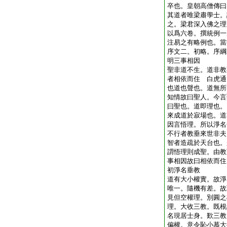
卒也。皇朝高僧傳曰
其道者唯梁肅學士。
之。梁君深入佛之理
以爲六卷。撰統例一
注易之有略例也。當
序文二。初略。序綱
明三事相因
聖非道不生。道非教
者相依而住 白虎通
也道也聲也。道無所
知情故曰聖人。今言
曰聖也。道即理也。
來成道於寂場也。道
因言悟理。所以淨名
不行者教垂來世非夫
智者造疏於天台也。
謂悟理則成聖。由教
事相因故曰相依而住
初淨名垂教
道有大小權實。故淨
唯一。隨機有差。故
見但空權理。別圓之
理。大收三教。既根
名現居士身。歎三教
偏權。意令恥小慕大