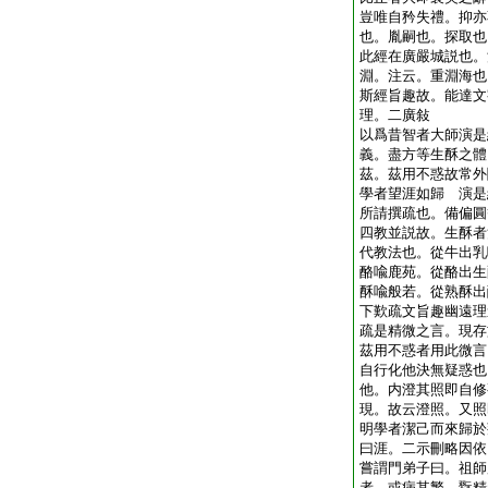
豈唯自矜失禮。抑亦
也。胤嗣也。探取也
此經在廣嚴城説也。
淵。注云。重淵海也
斯經旨趣故。能達文
理。二廣敍
以爲昔智者大師演是
義。盡方等生酥之體
茲。茲用不惑故常外
學者望涯如歸 演是
所請撰疏也。備偏圓
四教並説故。生酥者
代教法也。從牛出乳
酪喩鹿苑。從酪出生
酥喩般若。從熟酥出
下歎疏文旨趣幽遠理
疏是精微之言。現存
茲用不惑者用此微言
自行化他決無疑惑也
他。内澄其照即自修
現。故云澄照。又照
明學者潔己而來歸於
曰涯。二示刪略因依
嘗謂門弟子曰。祖師
者。或病其繁。翫精