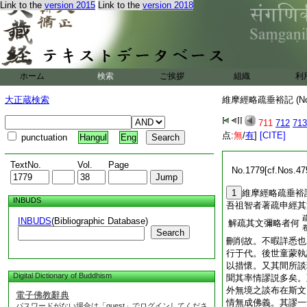
Link to the
version 2015
Link to the
version 2018
ホーム
検索
ご挨拶
組織
利
大正蔵検索
維摩經略疏垂裕記 (N
711
712
713
点:
無
/
有
]
[CITE]
punctuation
Hangul
Eng
TextNo.
Vol.
Page
No.1779[cf.Nos.47
1
維摩經略疏垂裕
INBUDS
吾祖智者著疏申經其
INBUDS
(Bibliographic Database)
解疏其文彌略者何
Search
刪削故。不暇詳悉也
行于代。後世童蒙執
以措懷。又其間所談
Digital Dictionary of Buddhism
聞其率情謬説多矣。
外無境之談布在斯文
電子佛教辭典
情無成佛義。其謬一
パスワードがない場合は「guest」でログインしてくださ