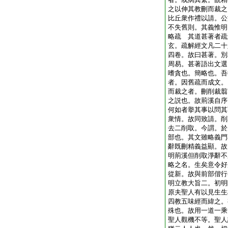
之以伸其教刪而裁之
比丘衆作禮以請。公
不失舊則。其義惟明
略疏 其道甚著者疏
玄。疏解經文凡二十
四卷。故曰甚著。別
周易。甚著語出文選
嗜貪也。簡略也。吾
者。因舊疏而成文。
而裁之者。刪削裁翦
之説也。故荊溪自序
何如者擧其事以問其
衆情。故同致請。削
去二削取。今謂。於
部也。其文雖略義門
辭既刪精義益顯。故
明荊溪但削取淨辭不
略之名。生矣意令好
從新。故與前部偕行
明立教大旨二。初明
原夫聖人有以見生生
四教五味經而緯之。
殊也。故用一道一乘
聖人觀機不等。聖人