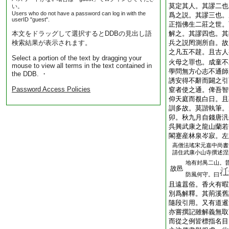
莫定其人。其謬二也
い。
Users who do not have a password can log in with the
爲之説。其謬三也。
userID "guest".
正指佛生二莊之世。
本文をドラッグして選択するとDDBの見出し語
解之。其謬四也。其
検索結果が表示されます。
兵之説罔測所自。故
之凡五不韙。且古人
Select a portion of the text by dragging your
火母之罪也。成童不
mouse to view all terms in the text contained in
學問無方心志不通師
the DDB. ・
誘安得不辭而闢之引
Password Access Policies
窒者使之通。俾吾智
仰天庭而覩白日。且
訓多故。莫諧執筆。
卯。秋九月自錢唐汎
呉興武康之龍山蘭若
閣蹇産林泉岑寂。左
高僧法瑤宋元嘉中尚書
請住武康小山寺撰述涅
地有封禺二山。
故邑
防風何守。曰
且遠囂俗。香火有暇
別爲解釋。其荊溪舊
隨段引用。又有道暹
亦嘗撰記雖解義無取
而從之例皆標指名目