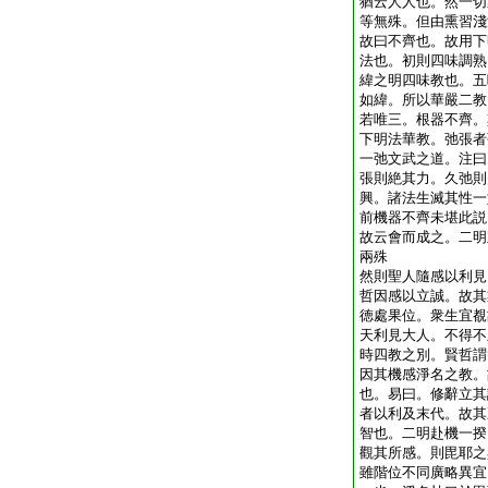
猶云人人也。然一切
等無殊。但由熏習淺
故曰不齊也。故用下
法也。初則四味調熟
緯之明四味教也。五
如緯。所以華嚴二教
若唯三。根器不齊。
下明法華教。弛張者
一弛文武之道。注曰
張則絶其力。久弛則
興。諸法生滅其性一
前機器不齊未堪此説
故云會而成之。二明
兩殊
然則聖人隨感以利見
哲因感以立誠。故其
徳處果位。衆生宜覩
天利見大人。不得不
時四教之別。賢哲謂
因其機感淨名之教。
也。易曰。修辭立其
者以利及末代。故其
智也。二明赴機一揆
觀其所感。則毘耶之
雖階位不同廣略異宜