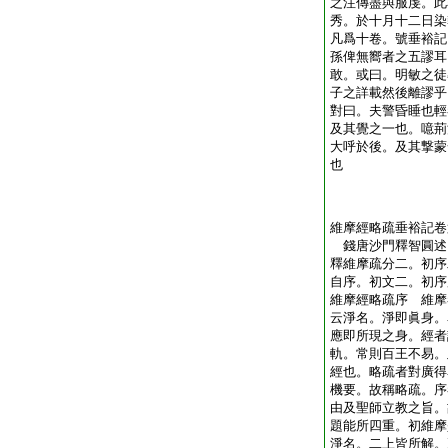
之注傳盡與服虔。此
秀。於十月十二日染
凡爲十卷。號垂裕記
孫俾無嚮者之五謬耳
敢。或曰。明敏之徒
子之詳載然後離謬乎
對曰。夫警昏睡也輕
及其覺之一也。噫荊
大呼於後。及其撃蒙
也
維摩經略疏垂裕記卷
錢唐沙門釋智圓
釋維摩疏分二。初序
自序。初文二。初序
維摩經略疏序 維摩
云淨名。淨即眞身。
應即所現之身。經者
軌。常則百王不易。
經也。略疏者對廣得
機要。故稱略疏。序
由及聖師立教之旨。
題能所四重。初維摩
淨名。二上皆所解。