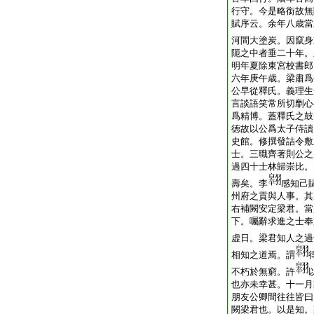
行守。今是略銜故無
賦序云。余年八歳當
河間大塗炭。因竄身
阨之中者垂二十年。
明年夏除東宮校書郎
六年庚午歳。梁肅爲
公早從釋氏。義理生
言談語笑常所切劘心
爲精博。蓋釋氏之鼓
徳故以公爲太子侍讀
史館。修撰發詰令敷
士。三職齊著則公之
過四十士林歸崇比。
壽矣。李
感知己
州府之貢與人事。其
右補闕安定梁君。當
下。囑辭求進之士奉
虚日。梁君知人之過
相知之道焉。謂
不朽於無窮。許
也亦未幸甚。十一月
朋友公卿間往往皆曰
闕梁君也。以是知。