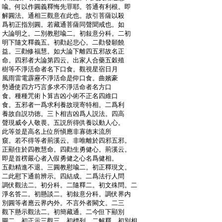
:
喩。何以作圓義釋悔先罪耶。答通有利根。即
:
解圓法。通相三觀意在此也。故引菩薩以殺
:
爲初正指別圓。若藏通菩薩同聲聞戒也。如
:
大論明之。二別教慰喩二。初敍意分科。二初
:
明下隨文釋義五。初勸起悲心。二勸發願饒
:
益。三勸修福慧。如大論下離四五邪故名正
:
命。四邪者大論第四云。出家人合藥五穀殖
:
樹等不淨活命者名下口食。觀視星宿日月
:
風雨雷電霹靂不淨活命是仰口食。曲嬪豪
:
勢通使四方巧言多求不淨活命者名方口
:
食。種種咒術卜算吉凶小術不正名四維口
:
食。五邪者一爲求利養故現寄特相。二爲利
:
養故自説功徳。三卜相吉凶爲人説法。四高
:
聲現威令人敬畏。五説所得供養以動人心。
:
此等並是高名上位所愼應非寡徳末流所
:
窺。若不得等者荊溪云。非唯離於四邪五邪。
:
正顯住於四教慧命。四勸生勇健心。荊溪云。
:
即是首楞嚴心者入假勇健之心名爲健相。
:
五勸精進不退。三圓教慰喩二。初正釋現文。
:
二此慰下通前辨示。四結成。二爲法行人問
:
調伏觀法二。初分科。二隨釋二。初文殊問。二
:
淨名答二。初懸談二。初敍意分科。調伏界内
:
別圓等者應云界内外。不言外者闕文。二三
:
觀下懸示觀法二。初簡藏通。二今但下顯別
:
圓二。初正示三觀三。初標列。二解釋。初別相