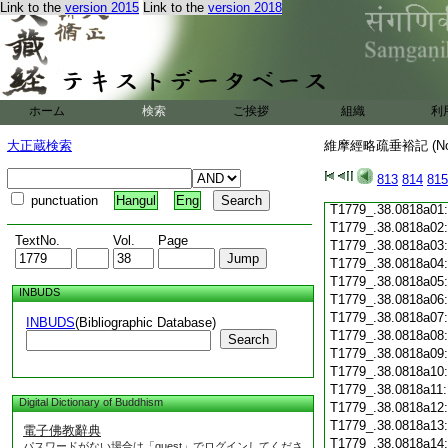
Link to the
version 2015
Link to the
version 2018
T1779_.38.0817c19
T1779_.38.0817c20
T1779_.38.0817c21
T1779_.38.0817c22
T1779_.38.0817c23
T1779_.38.0817c24
ホーム
検索
ご挨拶
組織
利
T1779_.38.0817c25
T1779_.38.0817c26
大正蔵検索
維摩經略疏垂裕記 (N
T1779_.38.0817c27
T1779_.38.0817c28
813
814
815
T1779_.38.0817c29
punctuation
Hangul
Eng
T1779_.38.0818a01
T1779_.38.0818a02
TextNo.
Vol.
Page
T1779_.38.0818a03
T1779_.38.0818a04
T1779_.38.0818a05
INBUDS
T1779_.38.0818a06
T1779_.38.0818a07
INBUDS
(Bibliographic Database)
T1779_.38.0818a08
Search
T1779_.38.0818a09
T1779_.38.0818a10
T1779_.38.0818a11
Digital Dictionary of Buddhism
T1779_.38.0818a12
T1779_.38.0818a13
電子佛教辭典
T1779_.38.0818a14
パスワードがない場合は「guest」でログインしてくださ