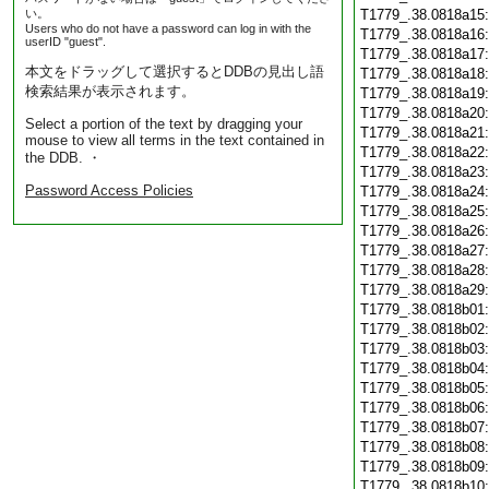
い。
T1779_.38.0818a15
Users who do not have a password can log in with the
T1779_.38.0818a16
userID "guest".
T1779_.38.0818a17
本文をドラッグして選択するとDDBの見出し語
T1779_.38.0818a18
検索結果が表示されます。
T1779_.38.0818a19
T1779_.38.0818a20
Select a portion of the text by dragging your
T1779_.38.0818a21
mouse to view all terms in the text contained in
T1779_.38.0818a22
the DDB. ・
T1779_.38.0818a23
Password Access Policies
T1779_.38.0818a24
T1779_.38.0818a25
T1779_.38.0818a26
T1779_.38.0818a27
T1779_.38.0818a28
T1779_.38.0818a29
T1779_.38.0818b01
T1779_.38.0818b02
T1779_.38.0818b03
T1779_.38.0818b04
T1779_.38.0818b05
T1779_.38.0818b06
T1779_.38.0818b07
T1779_.38.0818b08
T1779_.38.0818b09
T1779_.38.0818b10