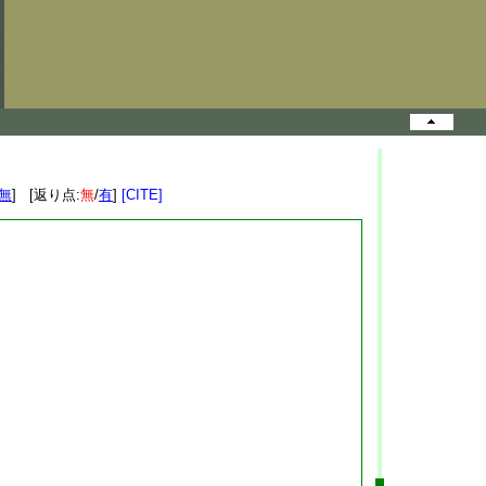
無
] [返り点:
無
/
有
]
[CITE]