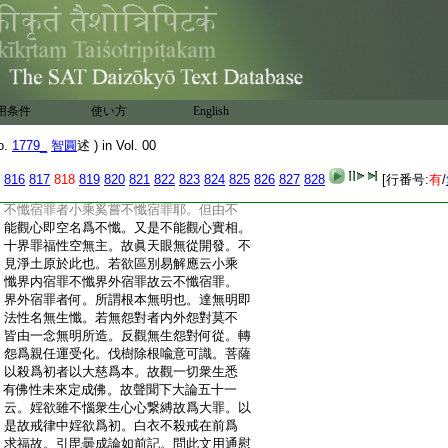
:
爲者。答若依小斷已在小數。若依大斷已在
:
大數。故且別引具惑爲俗。二故知下顯經文
:
與一家義合。二今初下隨文廣釋二。初爲信
:
行人問慰喩教門。二初文殊問。二淨名答二。
:
初分科懸示。荊溪云。三藏助通者故經云。説
:
身無常無常是三藏。不説厭離即用通門。故
用条件
使い方
English
:
知。通人用三藏者知無常已無不即空。若助
:
別圓對轉兼具準例可知。今且消經未通圓
o.
1779_
智圓
述 ) in Vol. 00
:
別。且作助通以説也。二今先下隨文釋義四。
:
初用藏助通。慰喩二。初敍意分科。二果是下
816
817
818
819
820
821
822
823
824
825
826
827
828
[行番号:
有
/
:
隨文釋義二。初從果假入空。二從因假入空。
:
不懺宿罪者小乘奚嘗不懺宿罪耶。但由不
:
能觀心即空名爲不懺。又是不能觀心實相。
:
十界罪福性空無主。故眞天眼無從開發。不
:
見淨土原於此也。若欲區別易解應云小乘
:
懺界内宿罪不懺界外宿罪故云不懺宿罪。
:
界外宿罪者何。所謂根本無明也。達無明即
:
法性名無生懺。若無怨對者内外怨對莫不
:
皆由一念無明所造。反觀無生怨對何從。轉
:
怨爲親任運受化。伐樹除根喩意可識。菩薩
:
以殺爲初者以大慈爲本。故觀一切衆生悉
:
有佛性未來定成佛。故聲聞下大論五十一
:
云。婬欲雖不惱衆生心心繋縛故爲大罪。以
:
是故戒律中婬欲爲初。白衣不殺戒在前爲
:
求福故。引毘曇成論如前記。問此文用通慰