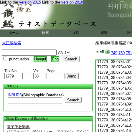
Link to the
version 2015
Link to the
version 2018
T1779_.38.0753c19
T1779_.38.0753c20
T1779_.38.0753c21
T1779_.38.0753c22
T1779_.38.0753c23
T1779_.38.0753c24
ホーム
検索
ご挨拶
組織
利
T1779_.38.0753c25
T1779_.38.0753c26
大正蔵検索
維摩經略疏垂裕記 (N
T1779_.38.0753c27
T1779_.38.0753c28
749
750
751
T1779_.38.0753c29
punctuation
Hangul
Eng
T1779_.38.0754a01
T1779_.38.0754a02
TextNo.
Vol.
Page
T1779_.38.0754a03
T1779_.38.0754a04
T1779_.38.0754a05
INBUDS
T1779_.38.0754a06
T1779_.38.0754a07
INBUDS
(Bibliographic Database)
T1779_.38.0754a08
Search
T1779_.38.0754a09
T1779_.38.0754a10
T1779_.38.0754a11
Digital Dictionary of Buddhism
T1779_.38.0754a12
T1779_.38.0754a13
電子佛教辭典
T1779_.38.0754a14
パスワードがない場合は「guest」でログインしてくださ