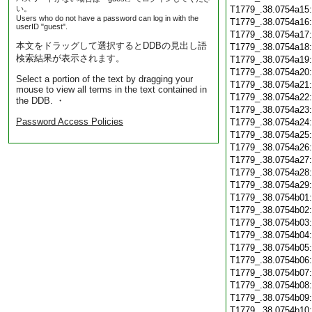
い。
T1779_.38.0754a15
Users who do not have a password can log in with the
T1779_.38.0754a16
userID "guest".
T1779_.38.0754a17
本文をドラッグして選択するとDDBの見出し語
T1779_.38.0754a18
検索結果が表示されます。
T1779_.38.0754a19
T1779_.38.0754a20
Select a portion of the text by dragging your
T1779_.38.0754a21
mouse to view all terms in the text contained in
T1779_.38.0754a22
the DDB. ・
T1779_.38.0754a23
Password Access Policies
T1779_.38.0754a24
T1779_.38.0754a25
T1779_.38.0754a26
T1779_.38.0754a27
T1779_.38.0754a28
T1779_.38.0754a29
T1779_.38.0754b01
T1779_.38.0754b02
T1779_.38.0754b03
T1779_.38.0754b04
T1779_.38.0754b05
T1779_.38.0754b06
T1779_.38.0754b07
T1779_.38.0754b08
T1779_.38.0754b09
T1779_.38.0754b10