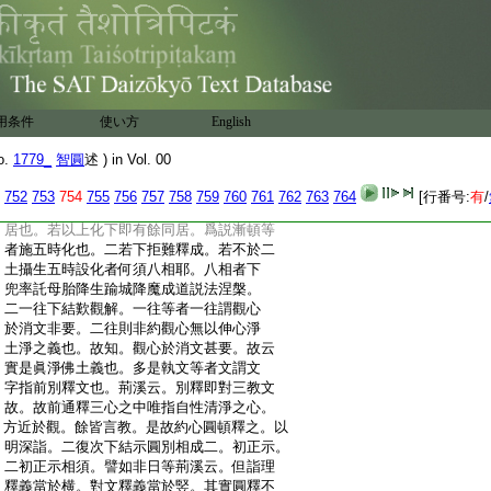
:
受淨名。智慧功徳即福慧也。名觀行即者此
:
約觀成。即五品位始修在名字位中也。法華
:
下趣觀行道場近分證菩提。二若功下明入
:
分眞果二。初從行入似。觀行内熟諸佛外加。
:
内外相藉麁垢自落。二從相下從似入眞。二
:
初分眞作佛。入銅輪者瓔珞以六輪喩位十
用条件
使い方
English
:
住銅輪也。即於二土目行等者荊溪云。穢淨
:
二種同居土也。謂住觀行相似位時修淨土
o.
1779_
智圓
述 ) in Vol. 00
:
因。若入銅輪還於二土以攝同類。乃至令入
:
有餘果報。故下用經四句結云教化衆生調
752
753
754
755
756
757
758
759
760
761
762
763
764
[行番号:
有
/
:
伏等也。即用前文横竪對土釋於淨穢二同
:
居也。若以上化下即有餘同居。爲説漸頓等
:
者施五時化也。二若下拒難釋成。若不於二
:
土攝生五時設化者何須八相耶。八相者下
:
兜率託母胎降生踰城降魔成道説法涅槃。
:
二一往下結歎觀解。一往等者一往謂觀心
:
於消文非要。二往則非約觀心無以伸心淨
:
土淨之義也。故知。觀心於消文甚要。故云
:
實是眞淨佛土義也。多是執文等者文謂文
:
字指前別釋文也。荊溪云。別釋即對三教文
:
故。故前通釋三心之中唯指自性清淨之心。
:
方近於觀。餘皆言教。是故約心圓頓釋之。以
:
明深詣。二復次下結示圓別相成二。初正示。
:
二初正示相須。譬如非日等荊溪云。但詣理
:
釋義當於横。對文釋義當於竪。其實圓釋不