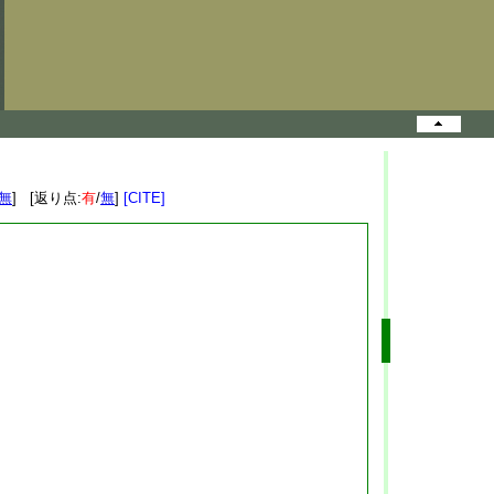
無
] [返り点:
有
/
無
]
[CITE]