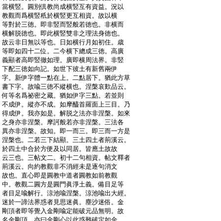
:
當横竪。圓別倶教尚成横竪互有資益。況以
:
教觀而爲横竪秖於横竪更互相資。故以横
:
等對於三徳。即非竪而竪般若徳也。非横而
:
横解脱徳也。即此横竪雙非之理法身徳也。
:
故云非日無以等也。日如横行月如初住。歳
:
等即如四十二位。二今横下總成三徳。高廣
:
義顯者高即竪徹如理。廣即横周法界。非竪
:
下配三徳如向記。如世下彼土有新舊兩伊
:
字。新伊字體一點在上。二點居下。猶此方草
:
書下字。故喩三徳不縱横也。涅槃哀歎品云。
:
何等名爲祕密之藏。猶如伊字三點。若並則
:
不成伊。縱亦不成。如摩醯首羅面上三目。乃
:
得成伊。我亦如是。解脱之法亦非涅槃。如來
:
之身亦非涅槃。摩訶般若亦非涅槃。三法各
:
異亦非涅槃。故知。即一而三。即三而一方是
:
涅槃也。二若三下結顯。三土四土者荊溪云。
:
於四土中合於方便及以同居。皆應土故故
:
云三也。三帖文二。初十二句相資。帖文釋者
:
荊溪云。向約教觀非不消經未是逐句消文
:
故也。直心即是圓教中道者圓教如前教觀
:
中。教觀二圓方是圓門眞淨土義。備目足等
:
者目足喩解行。涼池喩涅槃。涼池喩出大經。
:
迷於一諦法界惑者見思迷眞。塵沙迷俗。金
:
剛頂者即等覺入金剛喩定能破元品無明。故
:
名金剛頂。亦曰金剛心以此惑難破定如金