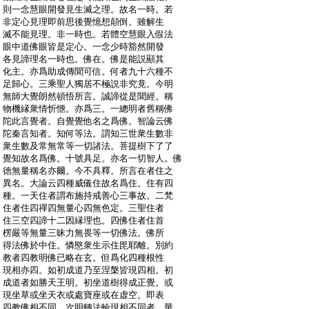
:
則一念慧眼開發見生滅之理。故名一時。若
:
非定心見理即前思後覺憶想顛倒。雖解生
:
滅不能見理。非一時也。若體空慧眼入假法
:
眼中道佛眼皆是定心。一念少時豁然開發
:
各見諦理名一時也。佛在。佛是能説顯其
:
化主。亦爲助成傳聞可信。何者九十六種不
:
足歸心。三乘聖人獨居不極説非究竟。今明
:
無師大覺朗然頓悟所言。誠諦從是聞經。稱
:
物機縁衆情忻愜。亦爲三。一總明者舊稱佛
:
陀此言覺者。自覺覺他名之爲佛。智論云佛
:
陀秦言知者。知何等法。謂知三世衆生數非
:
衆生數及常無常等一切諸法。菩提樹下了了
:
覺知故名爲佛。十號具足。亦名一切智人。佛
:
徳無量稱名亦爾。今不具釋。所言在者住之
:
異名。大論云四種威儀住故名爲住。住有四
:
種。一天住者謂布施持戒善心三事故。二梵
:
住者住四禪四無量心四無色定。三聖住者
:
住三空四諦十二因縁理也。四佛住者住首
:
楞嚴等無量三昧力無畏等一切佛法。佛所
:
得法佛於中住。憐愍衆生示住毘耶離。別約
:
教者四教明佛已略在玄。但爲化四種根性
:
現相亦四。如初成道乃至涅槃皆現四相。初
:
成道者如勝天王明。初坐道樹得成正覺。或
:
現坐草或坐天衣或處寶座或在虚空。即表
:
四教佛相不同。次明轉法輪現相不同者。華