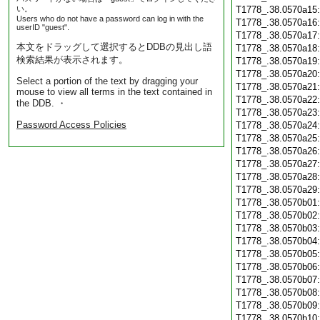
い。
T1778_.38.0570a15
Users who do not have a password can log in with the
T1778_.38.0570a16
userID "guest".
T1778_.38.0570a17
本文をドラッグして選択するとDDBの見出し語
T1778_.38.0570a18
検索結果が表示されます。
T1778_.38.0570a19
T1778_.38.0570a20
Select a portion of the text by dragging your
T1778_.38.0570a21
mouse to view all terms in the text contained in
T1778_.38.0570a22
the DDB. ・
T1778_.38.0570a23
Password Access Policies
T1778_.38.0570a24
T1778_.38.0570a25
T1778_.38.0570a26
T1778_.38.0570a27
T1778_.38.0570a28
T1778_.38.0570a29
T1778_.38.0570b01
T1778_.38.0570b02
T1778_.38.0570b03
T1778_.38.0570b04
T1778_.38.0570b05
T1778_.38.0570b06
T1778_.38.0570b07
T1778_.38.0570b08
T1778_.38.0570b09
T1778_.38.0570b10