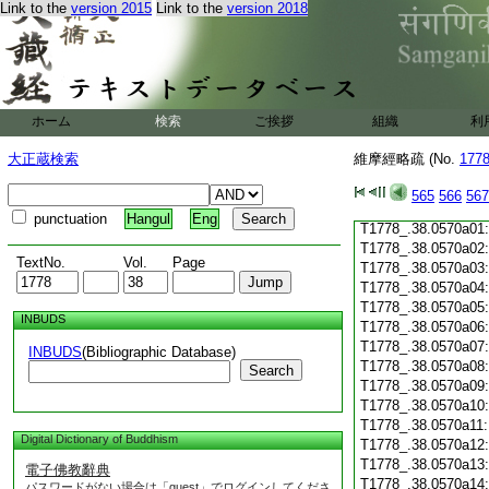
Link to the
version 2015
Link to the
version 2018
T1778_.38.0569c19
T1778_.38.0569c20
T1778_.38.0569c21
T1778_.38.0569c22
T1778_.38.0569c23
T1778_.38.0569c24
ホーム
検索
ご挨拶
組織
利
T1778_.38.0569c25
T1778_.38.0569c26
大正蔵検索
維摩經略疏 (No.
177
T1778_.38.0569c27
T1778_.38.0569c28
565
566
567
T1778_.38.0569c29
punctuation
Hangul
Eng
T1778_.38.0570a01
T1778_.38.0570a02
TextNo.
Vol.
Page
T1778_.38.0570a03
T1778_.38.0570a04
T1778_.38.0570a05
INBUDS
T1778_.38.0570a06
T1778_.38.0570a07
INBUDS
(Bibliographic Database)
T1778_.38.0570a08
Search
T1778_.38.0570a09
T1778_.38.0570a10
T1778_.38.0570a11
Digital Dictionary of Buddhism
T1778_.38.0570a12
T1778_.38.0570a13
電子佛教辭典
T1778_.38.0570a14
パスワードがない場合は「guest」でログインしてくださ