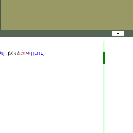
無
] [返り点:
無
/
有
]
[CITE]