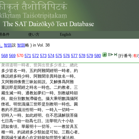
:
終久近皆名一時。即是多時少時共明一時。
:
如戒序云。春分四月日爲時。春分實有多時
:
但總束爲一時也。若約得道明一時者。赴機
:
説教即入如苦忍一刹那。此約少時明一時
:
也。今約此多少總明一時。謂一期説法通是
:
一時之事也。就此爲五。一約機發者。世善機
用条件
使い方
English
:
發即是多時出世機發即是少時。總此多少
:
皆名一時。二約佛説教者。三悉起教即是多
8_
智顗
説
智顗
略 ) in Vol. 38
:
時用第一義即是少時。總此多少皆名一時。
:
三約機教合明一時者。亦以世出世善合爲
568
569
570
571
572
573
574
575
576
577
578
579
580
[行番号:
有
/
:
多少。機教合故不在二時故名一時。四約四
:
衆得道明一時者。世與出世多少准上。總此
:
多少皆名一時。五約阿難聞經明一時者。約
:
佛説經多時少時。阿難聞非異時故名一時。
:
又阿難得佛覺三昧如前説。又解佛爲阿難
:
重説即是聞經之時名一時也。二約教者。三
:
藏生滅一時。通教如夢幻一時。別教破時顛
:
倒。能分別數無滯礙也。攝大乘明數識攝阿
:
僧祇。明世識攝三世即是別教明一時也。圓
:
教約不思議法性明一時。一時入一切時一
:
切時入一時。如此經明。住不思議解脱菩薩
:
七日爲一劫一劫爲七日。法華明六十小劫
:
謂如食頃。華嚴明十一切等。一一教皆具五
:
種一時。約諸經多少類如是可知。三觀心者。
:
觀因縁生滅者心在定時能知世間生滅法相。