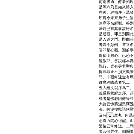
前別後通。何者如現
是等六乃是如來將入
在後。經前序正爲發
序爲令未來弟子生信
無序不名經耶。答別
法時已有其事故得名
是通觀。即是別因此
是入道之門。即由藉
者豈不顛倒。答立名
便即是心觀。類前事
處多明觀心。已恐不
經教耶。答説經本爲
觀行。豈有尋求聖典
得宜非止不損文義兼
門。非觀何逮豈有壞
維摩經略疏卷第二
五入經文就序爲二。
義通爲衆經之序。須
釋者是佛教阿難等諸
大論云佛將涅槃阿難
海。阿泥樓馱語阿難
及時
1
語決。何爲
念道力悶心得醒。即
槃後云何修道。二問
匿云何共住。四問佛