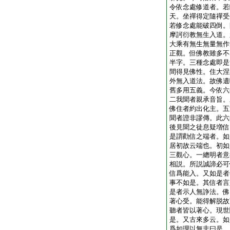
令依念處修道者。若
天。坐禪得定隨禪受
若修念處能破四倒。
摩訶衍教無生入道。
大乘有無生無量無作
正觀。但佛教雖多不
半字。三種念處即是
間得見佛性。住大涅
外無入道法。故佛遺
舊多用五義。今依六
二我聞者親承音旨。
佛住者約出化主。五
聞者證非謬傳。此六
後見聞之徒息疑増信
是謂勸信之端者。如
居初故云端也。初如
三觀心。一總明者意
相説。所説誠諦必可
信爲能入。又如是者
事不如是。其信者言
是者示人無諍法。佛
著心受。能得解脱故
聽者皆以著心。現世
是。又古來多云。如
爲如理以無非曰是。