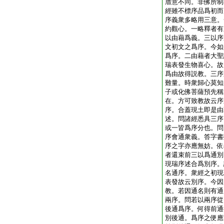
厝意不同。非佛所制
經雖不標序品爲初而
序義衆多略用三意。
約觀心。一略釋者有
以由藉爲義。三以序
文初文之爲序。今如
爲序。二由藉者大聖
瑞表發生物喜心。故
爲由故得説教。三序
難量。時衆歸心莫知
子或化佛菩薩預先稱
在。方可致教故云序
序。合蓋現土即是由
述。問諸經悉具三序
或一皆爲序分也。問
序會通衆義。答字書
序之字亦應無妨。依
者還束前三以爲通別
現瑞序述合爲別序。
名通序。衆經之初現
表發故云別序。今因
教。若因通名則有通
兩序。問若以兩序從
後通爲序。何得前通
別後通。爲序之便應