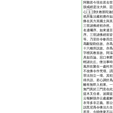
阿難若今現在若去世
脱戒經是汝大師。惡
心
1
渜伏教那陀迦
祇所集法藏初應作如
佛在其方其國土與其
三世諸佛經初亦然。
名遺囑序。如來遺言
序。三世諸佛經前皆
等。乃至但令修四念
爲斷疑勸信故。亦爲
十六種所説故。亦爲
字標其教首故。阿漚
具如百論。惡口車匿
輕諸比丘。僧法事時
風所吹聚在一處何所
不改佛令作梵壇。謂
罪法別立一壇。其犯
得共語。若心調伏爲
離有無即入初果。一
無門異於三門意在此
提木叉住者。波羅提
云報解脱亦云處處解
衣等多非正義。那云
説毘尼爲令佛法久住
邪見。今時僧衆不以