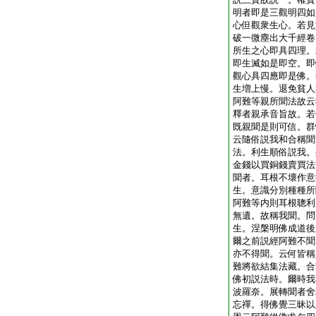
明者即是三觀明四如
心但觀衆生心。若見
破一微塵出大千經卷
所生之心即具四理。
即生滅如是即空。即
觀心具四應即是佛。
生増上慢。退免貧人
阿難等親所聞法故云
釋者親承音旨故。若
既親聞是則可信。群
云隨俗説我和合稱聞
法。利生順俗説我。
金錢以買銅錢賣買法
聞者。耳根不壞作意
生。意識分別種種所
阿難等内則耳根聰利
無遺。故稱我聞。問
生。涅槃明佛成道後
爾之前説經阿難不聞
亦不得聞。云何皆稱
難將欲結集法藏。合
佛初説法時。爾時我
波羅奈。展轉聞者舍
忘禪。得佛覺三昧以