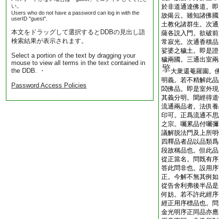
い。
於非道通達佛道。即
Users who do not have a password can log in with the
故偈云。雖知諸佛國
userID "guest".
土教化諸群生。次通
本文をドラッグして選択するとDDBの見出し語
薩各説入門。欲破前
検索結果が表示されます。
常寂光。次通香積品
娑婆之穢土。即是證
Select a portion of the text by dragging your
穢兩國。三通出室兩
mouse to view all terms in the text contained in
the DDB. ・
大衆還菴羅園。
明義。若不精解此品
Password Access Policies
閦佛品。即是室外現
其義分明。聞經得道
流通兩品者。法供養
印可。正爲流通不思
之宗。囑累品付囑彌
議解脱法門及上所明
四釋品者品以品類爲
段故稱品也。但此品
從正當名。問既有序
答此問非也。設用序
正。今解不無其例如
從告舍利弗後半品是
何妨。若不許此經序
經正用序標品也。問
金光明序正同品亦應