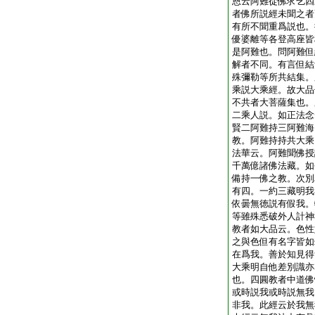
恩云阿難從佛求乞四
者佛所説經未聞之者
有所不聞重爲説也。
優婆離等各登高座皆
是阿難也。問阿難但
解者不同。有言但結
殊彌勒等所共結集。
乘説大乘經。故大品
不共者大菩薩集也。
二乘人説。如正法念
賢二阿難持三阿難海
教。阿難持持共大乘
法華云。阿難聞佛授
千萬億諸佛法藏。如
備持一佛之教。次別
有四。一約三藏明我
依曇無徳説有假我。
等雖殊悉破外人計神
教者如大品云。色性
之與色但有名字皆如
在爲我。善於知見得
大乘明自他差別識亦
也。四圓教者中道佛
或時説我或時説無我
非我。此經云於我無