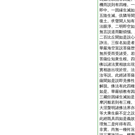
機而説則有四種。一
即中。一因縁生滅如
五陰生滅。倶隣等聞
復土。求聲聞人知有
法眼淨。二明即空如
無言説道而斷煩惱。
二百比丘聞如是説心
諍法。三假名如是者
華嚴海空宣説菩薩歴
無所受而受諸受。若
菩薩位知衆生根。四
佛以諸法實相故出現
實相故出現於世。法
汝等説。此經諸菩薩
薩聞如是説即見佛性
解脱。佛法有此四種
如是。華嚴頓教有因
三藏但因縁生滅如是
摩訶般若則有三種。
大涅槃明諸佛法界亦
等大乘生蘇不定之説
此經既具四如是義故
理無二是何得有四。
非實。尚無一種何況
説三實故説一。權實