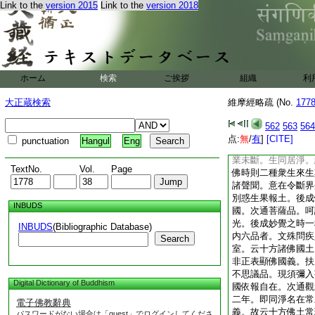
Link to the
version 2015
Link to the
version 2018
八用佛國義釋此經者
正説。三釋流通。一
正表欲説佛國。故寶
微蓋。於中現我三千
故稱歎竟即問佛國因
於欲説佛國。二通正
ホーム
検索
ご挨拶
組織
利
内三出室。一通室外
説佛國因果。如來具
大正蔵検索
維摩經略疏 (No.
177
土。令諸衆生得大乘
得小乘益。若迷佛國
562
563
564
玄旨也。次通方便品
点:
無
/
有
]
[CITE]
punctuation
Hangul
Eng
兩觀。勸求佛果正因
業未斷。生同居淨。
TextNo.
Vol.
Page
佛時則二種衆生來生
諸聲聞。意在令斷界
別惑生果報土。後成
INBUDS
國。次通菩薩品。呵
光。後成妙覺之時一
INBUDS
(Bibliographic Database)
内六品者。文殊問疾
Search
室。云十方諸佛國土
非正表顯佛國義。扶
不思議品。現須彌入
Digital Dictionary of Buddhism
國依報自在。次通觀
二年。即同淨名在常
電子佛教辭典
義。故云十方佛土常
パスワードがない場合は「guest」でログインしてくださ