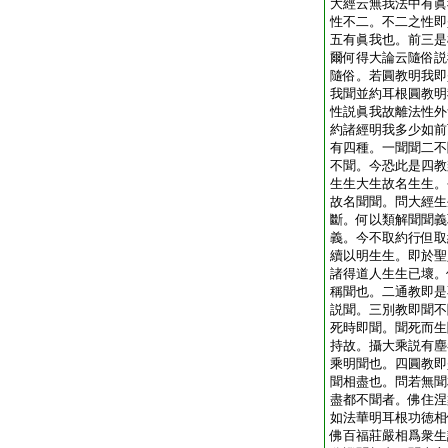
大經云無我法中有眞
性不二。不二之性即
五有眞我也。前三是
爾何得大論云隨俗説
隨俗。若圓教明我即
我聞並約耳根圓教明
性説眞我故離法性外
約諸經明我多少如前
有四種。一聞聞二不
不聞。今恐此是四教
生生大生故名生生。
故名聞聞。問大經生
斷。何以類解聞聞義
義。今不取約行但取
續以明生生。即於聖
諸得道人生生已壞。
稱聞也。二通教即是
説聞。三別教即聞不
死時即聞。聞死而生
持故。攝大乘説有塵
乘明聞也。四圓教即
聞相盡也。問若無聞
盡都不聞者。佛住涅
如法華明耳根功徳相
佛百福莊嚴相爲衆生