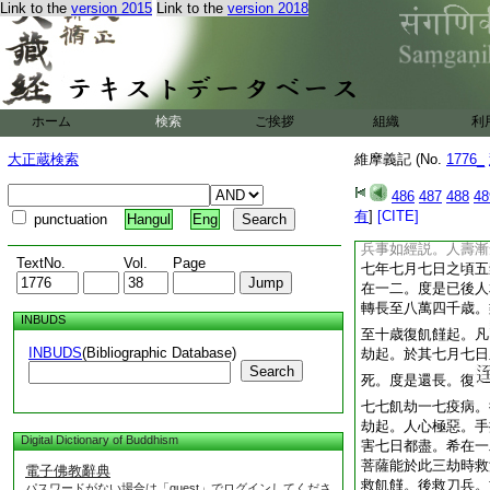
Link to the
version 2015
Link to the
version 2018
法化。經書咒術工巧
生。次有一偈。外道
悉於出家菩薩示同。
漸教捨邪名解人惑。
有半偈諸天身化。或
諸天。且言日月。梵
ホーム
検索
ご挨拶
組織
利
世界主餘天亦作。文
半偈重復明其器世間
大正蔵検索
維摩義記 (No.
1776_
火。上來八偈明其變
明救苦行。有其六偈
486
487
488
48
之兩偈救惡道苦。前
有
]
[CITE]
punctuation
Hangul
Eng
劫時能救物苦。内劫
兵事如經説。人壽漸
TextNo.
Vol.
Page
七年七月七日之頃五
在一二。度是已後人
轉長至八萬四千歳。
INBUDS
至十歳復飢饉起。凡
INBUDS
(Bibliographic Database)
劫起。於其七月七日
Search
死。度是還長。復
七七飢劫一七疫病。
劫起。人心極惡。手
Digital Dictionary of Buddhism
害七日都盡。希在一
菩薩能於此三劫時救
電子佛教辭典
救飢饉。後救刀兵。
パスワードがない場合は「guest」でログインしてくださ