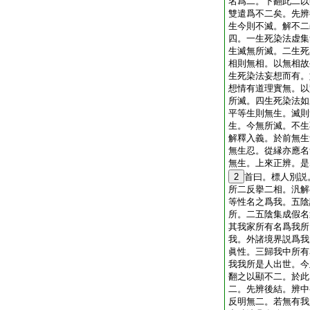
名爲二。下翻此二以
雙遣爲不二矣。先辨
生今則不滅。解不二
四。一生死染法虚集
生滅無所滅。二生死
相則無相。以無相故
生死染法妄想而有。
想情有道理實無。以
所滅。四生死染法如
平等生則無生。滅則
生。今無所滅。不生
解釋入義。於前無生
無生忍。從縁亦應名
無生。上來正辨。是
2
首曰。標人別説
所二反擧二相。汎解
等性名之爲我。五陰
所。二五陰集成假名
其我家所有名爲我所
我。外諸境界説爲我
眞性。三歸我中所有
我我所是人出世。今
翻之以顯不二。於此
二。先辨後結。辨中
反明無二。若無有我