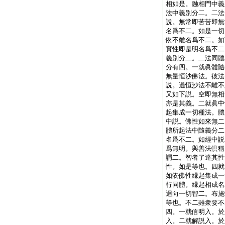
相如是。融相門中義
法中義別分二。二法
説。無常即苦苦即無
名爲不二。如是一切
依不離名爲不二。如
實性即是明名爲不二
義別分二。二法同體
分有四。一就眞體隨
無量恒沙佛法。彼法
説。過恒沙法不離不
又如下説。空即無相
亦是其義。二就眞中
起集成一切種法。體
中説。佛性如來無二
體所起法中隨義分二
名爲不二。如經中説
爲無明。與善法倶稱
謂二。智者了達其性
性。如是等也。四就
如依佛性縁起集成一
行同體。縁起相成名
迴向一切智二。布施
等也。不二雖衆要不
四。一就信明入。於
入。二就解説入。於