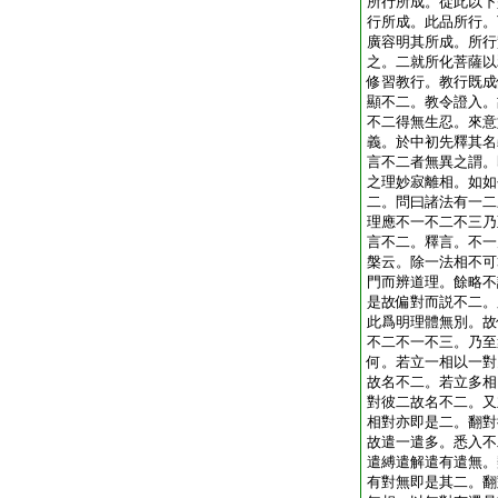
所行所成。從此以下
行所成。此品所行。
廣容明其所成。所行
之。二就所化菩薩以
修習教行。教行既成
顯不二。教令證入。
不二得無生忍。來意
義。於中初先釋其名
言不二者無異之謂。
之理妙寂離相。如如
二。問曰諸法有一二
理應不一不二不三乃
言不二。釋言。不一
槃云。除一法相不可
門而辨道理。餘略不
是故偏對而説不二。
此爲明理體無別。故
不二不一不三。乃至
何。若立一相以一對
故名不二。若立多相
對彼二故名不二。又
相對亦即是二。翻對
故遣一遣多。悉入不
遣縛遣解遣有遣無。
有對無即是其二。翻