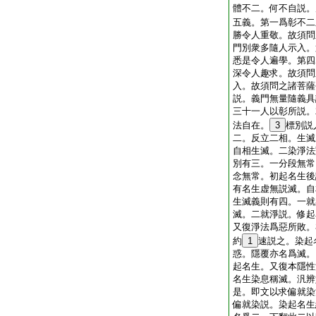
體不二。何不自説。
五義。第一爲彰不二
勝令人重敬。故須問
門別衆多隨人示入。
悉是令人遍學。第四
深令人趣求。故須問
入。故須問之諸菩薩
説。義門無量隨義具
三十一人以彰所説。
法自在。
3
標別説
二。反立二相。生滅
自相生滅。二染淨法
別有三。一分段無常
念無常。初起名生後
有名生虚無説滅。自
生滅義則有四。一就
滅。二就淨説。修起
又復淨法爲惡所敗。
約
1
速説之。染起
惑。隱覆亦名爲滅。
起名生。又復本隱性
名生染息稱滅。汎辨
是。即文以求偏就染
偏就染説。染起名生