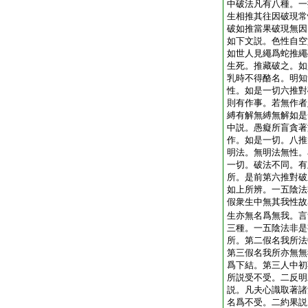
中破法凡有八種。一
生相推其往因破現常
破如推當果破現無因
如下文説。色性自空
如世人見繩爲蛇推繩
生死。推藏破之。如
乳時不得酪名。明知
性。如是一切六推對
則有作事。若無作者
縛有解無縛無解如是
中説。愚癡所盲貪著
作。如是一切。八推
明法。無明法無性。
一切。破法不同。有
所。是前第六推對破
如上所辨。一五陰法
假衆生中無其我性故
生亦無名爲無我。言
三種。一五陰法非是
所。第二假名我所法
第三假名我所亦無無
爲下結。第三人中初
所説受不受。二反明
説。凡夫心識取著諸
名爲不受。二約果説