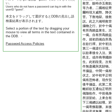
い。
救苦。餘時亦五救飢
Users who do not have a password can log in with the
等力者。二國相征齊
userID "guest".
爾時現大威勢。降伏
本文をドラッグして選択するとDDBの見出し語
苦。下救地獄。後救
検索結果が表示されます。
説。此之六偈明救苦
攝物之行。於中十偈
Select a portion of the text by dragging your
有所爲饒益衆生。次
mouse to view all terms in the text contained in
一偈。自有所爲饒益
the DDB. ・
作。就初四偈自所爲
Password Access Policies
在欲行禪。於中初法
第三一偈逆行示現。
以欲牽後令入法。第
邑主。或作商導國師
生。此初段竟。次有
作無盡藏與其財物。
半攝益。中間一偈有
伏之。於中初半正明
偈有恐怖者。現作安
後半攝益。此第二竟
離婬欲五通仙正明所
偈隨他作。中前偈身
所須皆給。上來合有
下三偈總以結嘆。於
一偈寄佛顯勝。末後
中如是道無量。牒以