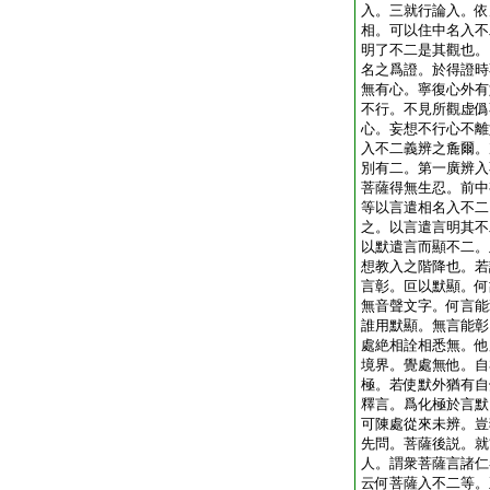
入。三就行論入。依
相。可以住中名入不
明了不二是其觀也。
名之爲證。於得證時
無有心。寧復心外有
不行。不見所觀虚僞
心。妄想不行心不離
入不二義辨之麁爾。
別有二。第一廣辨入
菩薩得無生忍。前中
等以言遣相名入不二
之。以言遣言明其不
以默遣言而顯不二。
想教入之階降也。若
言彰。叵以默顯。何
無音聲文字。何言能
誰用默顯。無言能彰
處絶相詮相悉無。他
境界。覺處無他。自
極。若使默外猶有自
釋言。爲化極於言默
可陳處從來未辨。豈
先問。菩薩後説。就
人。謂衆菩薩言諸仁
云何菩薩入不二等。