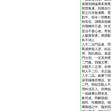
道隨別細論廣多無量
智慧無邊。別嘆自行
慧之行亦無邊際。度
歎中。假令一切佛歎
時長也。讃嘆其徳猶
共嘆猶尚不盡。何況
是法不發心者。寄智
人癡無智者。簡愚顯
名不消人
入不二法門品者。問
既成便能入證。此品
理。因以標品。是故
門分別。一定其所辨
二門義。四隨文釋。
宗顯不二之理。非辨
明入不二行。非正論
入不二品。維摩下問
諸菩薩隨所辨説。皆
二門。明知宗顯入不
理何須言入。所辨如
一就維摩以釋來意。
修所成。明解脱相。
脱性。性猶體也。相
摩顯徳之中。義別四