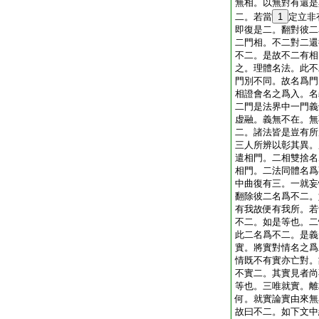
無相。以無對有還是
二。若當
1
定立非
即復是二。翻對彼二
二門相。不二對二還
不二。是故不二有相
之。理體名法。此不
門別不同。故名爲門
相證會名之爲入。名
二門是法界中一門義
虚融。義無不在。無
二。諸法皆是豈有所
三人所辨以彰其異。
遣相門。二相雙捨名
相門。二法同體名爲
中曲復有三。一就妄
翻除彼二名爲不二。
有我故便有我所。若
不二。如是等也。二
此二名爲不二。是義
實。將實對情名之爲
情既不有實亦亡對。
不實二。其實見者尚
等也。三唯就實。離
何。就實論實由來無
故曰不二。如下文中