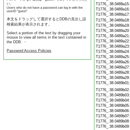
い。
T1776_.38.0489a15
Users who do not have a password can log in with the
T1776_.38.0489a16
userID "guest".
T1776_.38.0489a17
本文をドラッグして選択するとDDBの見出し語
T1776_.38.0489a18
検索結果が表示されます。
T1776_.38.0489a19
T1776_.38.0489a20
Select a portion of the text by dragging your
T1776_.38.0489a21
mouse to view all terms in the text contained in
T1776_.38.0489a22
the DDB. ・
T1776_.38.0489a23
Password Access Policies
T1776_.38.0489a24
T1776_.38.0489a25
T1776_.38.0489a26
T1776_.38.0489a27
T1776_.38.0489a28
T1776_.38.0489a29
T1776_.38.0489b01
T1776_.38.0489b02
T1776_.38.0489b03
T1776_.38.0489b04
T1776_.38.0489b05
T1776_.38.0489b06
T1776_.38.0489b07
T1776_.38.0489b08
T1776_.38.0489b09