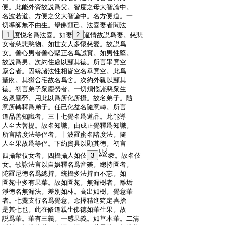
:
便。此能外資故説爲父。智度之母大智論中。
:
名波若道。方便之父大智論中。名方便道。一
:
切導師無不由生。擧佛類己。法喜妻者聞法
:
1
度悦名爲法喜。如妻
2
逼情故説爲妻。慈悲
:
女者慈悲愍物。如世女人多懷慈愛。故説爲
:
女。善心男者善心堅正名爲誠實。如男性堅。
:
故説爲男。次約住處以顯其徳。所言畢竟空
:
寂舍者。因縁諸法性相皆空名畢竟空。此爲
:
聖依。其猶舍宅故名爲舍。次約外親以顯其
:
徳。初言弟子衆塵勞者。一切煩惱諸惡衆生
:
名衆塵勞。用此以爲所化所攝。故名弟子。隨
:
意所轉釋爲弟子。任已化益名隨意轉。所言
:
道品善知識者。三十七覺名爲道品。此能導
:
人至大菩提。故名知識。由成正覺釋爲知識。
:
所言諸度法等侶者。十波羅蜜名諸度法。隨
:
人至果故爲等侶。下約資具以顯其徳。初言
:
四攝衆伎女者。四攝攝人如伎
3
衆。故名伎
:
女。歌詠法言以自娯釋名爲音樂。總持園者。
:
陀羅尼徳名爲總持。統攝多法持而不忘。如
:
園苑中多有果菜。故如園苑。無漏樹者。離垢
:
淨徳名無漏法。差別如林。高出如樹。覺意華
:
者。七覺支行名爲覺意。念擇精進猗定喜捨
:
是其七也。此在修道親生佛徳如華生果。故
:
説爲華。華有三義。一感果義。如草木華。二清