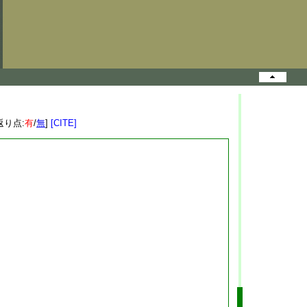
返り点:
有
/
無
]
[CITE]