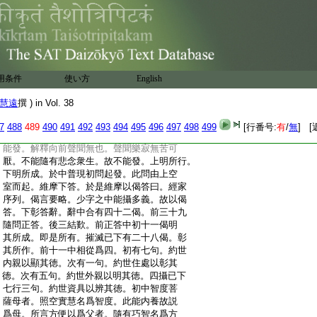
:
昭曯。不爲五塵之所資益。名於五欲不能復
:
利。下合顯法。如是聲聞諸結斷者。合根敗士。
:
於佛法中合於五欲。無所復益永不志願。合
:
不復利。第三結中。言是故者是塵勞疇爲如
:
來種。五無間罪生佛法故。凡於佛法有其反
:
復。造惡違背還能趣求名有反復。是前我等
用条件
使い方
English
:
不復堪任發菩提心。聲聞結斷於佛法中無所
:
益故聲聞無也。第四釋中。所以者何徴前起
慧遠
撰 ) in Vol. 38
:
後。何以凡夫偏有反復聲聞獨無。下對釋之。
:
凡聞佛法起無上心不斷三寶。釋前凡夫有
7
488
489
490
491
492
493
494
495
496
497
498
499
[行番号:
有
/
無
] [
:
反復也。正使聲聞終身聞法力無畏等永不
:
能發。解釋向前聲聞無也。聲聞樂寂無苦可
:
厭。不能隨有悲念衆生。故不能發。上明所行。
:
下明所成。於中普現初問起發。此問由上空
:
室而起。維摩下答。於是維摩以偈答曰。經家
:
序列。偈言要略。少字之中能攝多義。故以偈
:
答。下彰答辭。辭中合有四十二偈。前三十九
:
隨問正答。後三結歎。前正答中初十一偈明
:
其所成。即是所有。摧滅已下有二十八偈。彰
:
其所作。前十一中相從爲四。初有七句。約世
:
内親以顯其徳。次有一句。約世住處以彰其
:
徳。次有五句。約世外親以明其徳。四攝已下
:
七行三句。約世資具以辨其徳。初中智度菩
:
薩母者。照空實慧名爲智度。此能内養故説
:
爲母。所言方便以爲父者。隨有巧智名爲方