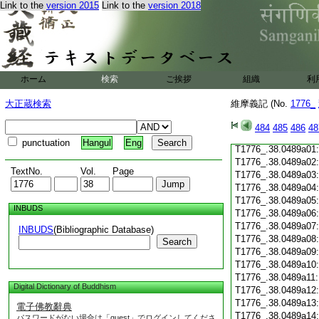
Link to the
version 2015
Link to the
version 2018
T1776_.38.0488c19
T1776_.38.0488c20
T1776_.38.0488c21
T1776_.38.0488c22
T1776_.38.0488c23
T1776_.38.0488c24
ホーム
検索
ご挨拶
組織
利
T1776_.38.0488c25
T1776_.38.0488c26
大正蔵検索
維摩義記 (No.
1776_
T1776_.38.0488c27
T1776_.38.0488c28
484
485
486
48
T1776_.38.0488c29
punctuation
Hangul
Eng
T1776_.38.0489a01
T1776_.38.0489a02
TextNo.
Vol.
Page
T1776_.38.0489a03
T1776_.38.0489a04
T1776_.38.0489a05
INBUDS
T1776_.38.0489a06
T1776_.38.0489a07
INBUDS
(Bibliographic Database)
T1776_.38.0489a08
Search
T1776_.38.0489a09
T1776_.38.0489a10
T1776_.38.0489a11
Digital Dictionary of Buddhism
T1776_.38.0489a12
T1776_.38.0489a13
電子佛教辭典
T1776_.38.0489a14
パスワードがない場合は「guest」でログインしてくださ