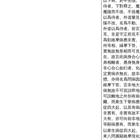
以下釋。於中先徴。
侍者。下對釋之。魔
魔隨而不捨。不捨魔
以爲侍者。外道樂見
隨不捨。名爲不動。
外道以爲侍者。前言
耳。非是守正邪見不
爲彰維摩病應非實。
何等相。縁摩下答。
實無故無形相而可見
在。故言此病身合心
身相離者。應身無身
非心合心如幻者。化
定實病亦無在。故非
體。亦得名爲問病因
維摩下答。言非地大
病無故不可宣説即地
可説離地之外別有病
爾。而衆生下擧病應
從四大起。以其有病
非實有。非實有故不
大有。亦可向前非地
等顯病應有。而衆生
以衆生病從四大起。
來八問廣顯維摩現化