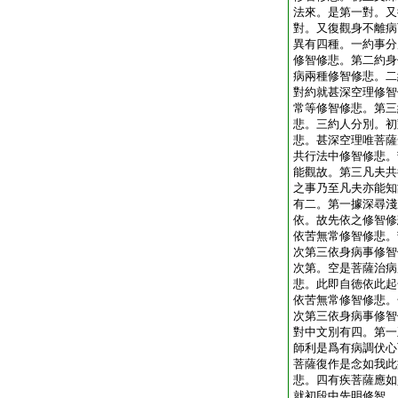
法來。是第一對。又
對。又復觀身不離病
異有四種。一約事分
修智修悲。第二約身
病兩種修智修悲。二
對約就甚深空理修智
常等修智修悲。第三
悲。三約人分別。初
悲。甚深空理唯菩薩
共行法中修智修悲。
能觀故。第三凡夫共
之事乃至凡夫亦能知
有二。第一據深尋淺
依。故先依之修智修
依苦無常修智修悲。
次第三依身病事修智
次第。空是菩薩治病
悲。此即自徳依此起
依苦無常修智修悲。
次第三依身病事修智
對中文別有四。第一
師利是爲有病調伏心
菩薩復作是念如我此
悲。四有疾菩薩應如
就初段中先明修智。