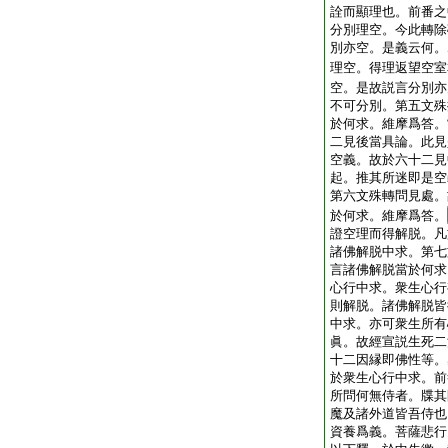
詮而顯理也。前番之
分別理空。今此轉除
別亦空。是義云何。
理空。得理返望空室
空。是故説言分別亦
不可分別。第五文殊
於何求。維摩爲答。
二見後當具論。此見
空義。故於六十二見
起。推其所迷即是空
第六文殊轉問見處。
於何求。維摩爲答。
證空理而得解脱。凡
諸佛解脱中求。第七
言諸佛解脱當於何求
心行中求。衆生心行
則解脱。諸佛解脱皆
中求。亦可衆生所有
眞。故經宣説生死二
十二因縁即佛性等。
於衆生心行中求。前
所問何無侍者。牒其
魔及諸外道皆吾侍也
資養爲義。菩薩悲行