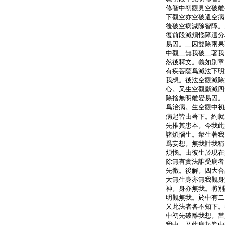
修智中初觀見空破離
下觀空亦空破遣空病
後破空病滅除智障。
復前段滅煩惱障遣分
易因。二因雙除兩果
中觀二無我破二著我
然後釋文。義如別章
有疾菩薩爲滅法下明
我想。後法空觀滅除
心。又生空觀斷滅四
除捨無明離變易因。
爲治病。生空觀中初
病起皆由著下。約就
先推其患本。今我此
諸煩惱生。衆生著我
爲妄想。無我計我稱
煩惱。由彼生於現在
除無有實法誰受病者
先徴。後解。四大合
大無生身亦無我觀身
神。身亦無我。將別
明觀無我。於中有二
又此法者各不知下。
中初先破離我想。當
我中。又此病起皆由