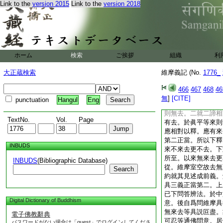
Link to the
version 2015
Link to the
version 2018
來。三就眞應二身以
不見而見解亦有三。
分無見。和合有見。
無有見。假合有見。
常寂無眼無見。世諦
平等離相離縁名爲不
ホーム
検索
ご挨拶
組織
利
矚。名之爲見。文殊
總述前言。若來已下
大正蔵検索
維摩義記 (No.
1776_
成前義。據維摩室望
羅會望彼文殊説之爲
466
467
468
46
去。以理正述汎解亦
無
]
[CITE]
punctuation
Hangul
Eng
相續論之有來有去。
則無去。二就二諦相
TextNo.
Vol.
Page
有去。於眞平等來則
應相對以釋。應有來
第二正當。所以下釋
INBUDS
來不來去更不去。下
所至。以來無來去更
INBUDS
(Bibliographic Database)
從。維摩室空故去無
Search
約就其見述成前義。
具三義正當第二。上
已下問答辨法。於中
Digital Dictionary of Buddhism
意。後自爲問維摩具
無來去等具説叵盡。
電子佛教辭典
可忍等通佛問意。居
パスワードがない場合は「guest」でログインしてくださ