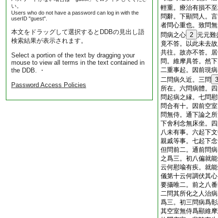
い。
輕重。療治有損不至
Users who do not have a password can log in with the
問辭。下顯問人。言
userID "guest".
者問心重也。致問無
本文をドラッグして選択するとDDBの見出し語
問病之心
2
元元難
検索結果が表示されます。
竟不答。以此未去故
共往。故亦不答。居
Select a portion of the text by dragging your
問。維摩具答。然下
mouse to view all terms in the text contained in
二重事起。因前現病
the DDB. ・
二問病久近。三問
Password Access Policies
所在。六問病體。四
問起病之縁。七問慰
問合有十。因前空室
問無侍。通下論之所
下舍利念無床坐。四
八未有事。六起下文
親戚等事。七起下念
但問前二。通前問病
之爲三。初八偏就能
云何慰喩有疾。就能
儀第十云何調伏其心
要攝唯二。前之八番
二問其所化之人治病
爲三。初三問病爲彰
其空室無侍爲顯維摩