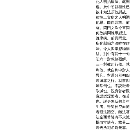
化人明治病法。此則
也。於中初就種性已
彼未知法須他慰故。
種性上實病之人明調
他慰。能自調故。前
薩。問曰文殊今來問
何故請問維摩慰法。
維摩病。前具問竟。
所化慰喩之法唯在維
法。令人習學慰喩病
結。別中有其十一句
初六一對教修觀解。
三一對教起行修。就
利他。就自利中對人
異凡。對過分別初四
過滅罪之行。就前四
離常倒也。不説厭者
取滅也。説身苦者觀
宣説樂涅槃者。在苦
也。説身無我觀衆生
生者。雖知神空而隨
者觀法體空。離法著
法空而常隨有不永滅
惱而常隨有。故異二
過去所犯名爲先罪。