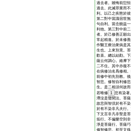
過去者。雖悔前愆恒
過去。此滅罪業而不
利。以己之疾愍於彼
第二對中當識宿世無
句自利。當念饒益一
利他。第三對中前二
者。於己修善正願出
常起精進。於未修善
作醫王療治衆病是其
生也。上來別竟。菩
歡喜。總以結勸。下
薩云何調心。維摩下
二不住。其中亦復不
在病修治名爲修相。
前修中初先別教。後
智悲。修智自利修悲
生。是二相須何故而
若唯修
1
悲有染著
滯沒是聲聞法。菩薩
故悲與智倶於有不染
於有不染非凡夫行。
下文言非凡非聖是菩
垢行。不偏樂空則非
淨是菩薩行。菩薩巧
修智修悲。初至文殊