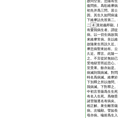
故問空室。悲隨有生
復問疾。爲彰維摩病
初先并爲三問。居士
因。其生久如問病遠
下維摩詰先答第二。
二
4
竟初義即顯。
有愛我病生者。謂從
病。以一切生病故我
來維摩常病。良以維
故隨衆生而説久近。
摩悲病聖來始有。云
久近。釋言。此隨一
之。不言從於無始已
受地獄苦而起悲心。
至受果。餘亦如是。
病滅則我病滅。對問
時名爲病滅。維摩於
下別釋之所以徴問。
我病滅。下對釋之。
中初言菩薩爲生生死
有名入生死。爲物受
諸苦隨逐名有病矣。
相正解。衆生離菩薩
病。次喩顯。譬如長
母亦病。喩前爲生入