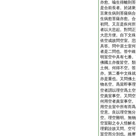
亦愈。喩生得離則菩
是合前長者。於諸衆
言衆生病則菩薩病合
生病愈菩薩亦愈。合
初問。又言是疾何所
者以大悲起。對問正
大悲方便。自下文殊
依空成故問空室。悲
具答。問中居士室何
者是二問也。答中維
明室空中具有七番。
佛國土亦復皆空。類
土例。何得不空。答
亦。第二番中文殊就
亦是重也。又問佛土
物名空。爲當即事理
空者謂以理空爲土空
空責室事空。又問空
何用空者責室事空。
用空去室中所有而爲
空意。良以理空無分
空。理空難明。無物
空室顯之令人悟解名
理窮詮故又問。空可
室空而分別也。維摩