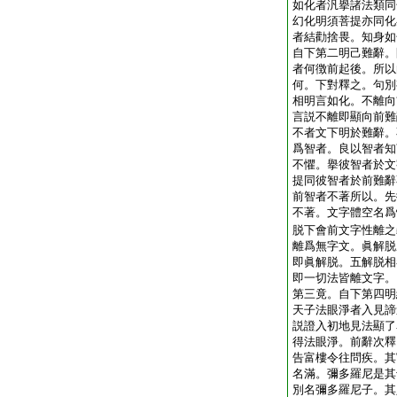
如化者汎擧諸法類同
幻化明須菩提亦同化
者結勸捨畏。知身如
自下第二明己難辭。
者何徴前起後。所以
何。下對釋之。句別
相明言如化。不離向
言説不離即顯向前難
不者文下明於難辭。
爲智者。良以智者知
不懼。擧彼智者於文
提同彼智者於前難辭
前智者不著所以。先
不著。文字體空名爲
脱下會前文字性離之
離爲無字文。眞解脱
即眞解脱。五解脱相
即一切法皆離文字。
第三竟。自下第四明
天子法眼淨者入見諦
説證入初地見法顯了
得法眼淨。前辭次釋
告富樓令往問疾。其
名滿。彌多羅尼是其
別名彌多羅尼子。其