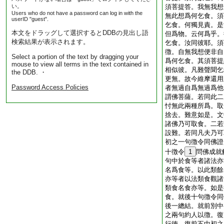
い。
須菩提答。我無我想
Users who do not have a password can log in with the
無此想爲何乞食。須
userID "guest".
乞食。何獨見責。是
本文をドラッグして選択するとDDBの見出し語
但爲物。云何爲乎。
検索結果が表示されます。
乞食。汝同彼耶。須
徴。自無我想便非自
Select a portion of the text by dragging your
爲何乞食。其須菩提
mouse to view all terms in the text contained in
相似彼。凡難聲聞乞
the DDB. ・
更無。故今維摩還用
Password Access Policies
者無過自爲無過爲他
謂佛菩薩。若同此二
忖無此兩種所爲。取
捨去。難意如是。文
諸佛乃可取食。二若
設難。若同凡夫乃可
初之一句徴令同佛證
十徴令
1
問佛成就
句中於食等者諸法亦
名爲食等。以此類餘
亦等者以法類食觀諸
類食名食亦等。如是
食。就後十句徴令同
後一總結。就前別中
之兩句約人以徴。復
行徳。復前五中初之