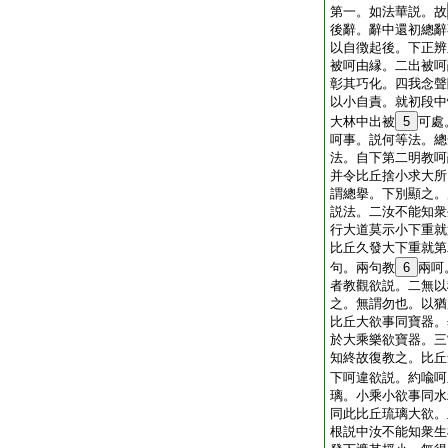
第一。如法華説。故
後辭。辭中還初總辭
以自徴起後。下正辨
被呵由縁。二出被呵
彰其巧化。四我念聲
以小自責。就初段中
大林中出被
5
可處
呵事。説何等法。總
法。自下第二明教呵
并令比丘捨小求大所
謂總擧。下別顯之。
説法。二汝不能知衆
行大道莫示小下重就
比丘久發大下重就第
句。兩句教
6
兩呵
者教觀欲説。二無以
之。無謂勿也。以猶
比丘大欲事同寶器。
於大乘樂欲寶器。三
知終故復教之。比丘
下呵違欲説。約喩呵
璃。小乘小欲事同水
同此比丘琉璃大欲。
根説中汝不能知衆生