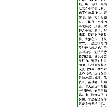
斷。後一苦斷。煩惱
見惑之中初鈍後利。
佛不住無爲行也。婬
無明。隨化常起故曰
道。亦即是下八萬四
爲之疲勞。諸佛以此
經之中發起勝行。涅
遍事。問曰此行爲是
情。佛無心作。他見
有二。一是三昧法門
槃能建大義納妃生子
善財所求一切法門悉
修力故現。佛以過去
勝行力。雖無心想自
相須。法雖能起起必
火見日方生。亦如水
此亦如是。故涅槃云
法無故異法滅壞。修
依谷方能發響。如形
是。修力所現即是報
一門既然。餘門率爾
爲行也。證實返望由
與倶。非是有法捨而
還是不著無爲行也。