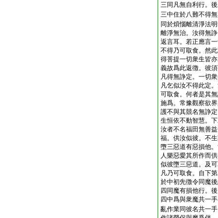
三同凡無自利行。後
三中住於八難不得無
同於煩惱離清淨法明
離淨無治。汝得無諍
返言耳。若正應言一
不得乃可取食。然此
得菩提一切衆生皆亦
義故爲此返徴。彼須
凡得無諍定。一切衆
凡乞似汝不得此定。
可取食。何者是其無
施爲。常豫觀察欲界
護不與其競名無諍定
生恒依不動智慧。下
汝者不名福田無善益
福。供汝似彼。不生
墮三惡道有惡損他。
人樂惡愛其所作而供
似彼墮三惡道。及可
凡乃可取食。自下第
於中初先徴令同魔後
四同魔有損他行。後
四中爲與衆魔共一手
亂作業同彼名共一手
作諸勞侶與魔爲伴。