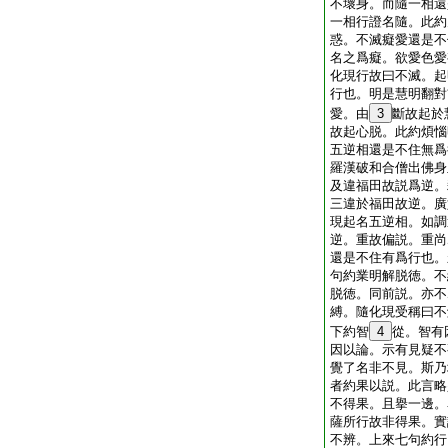
不壞身。而隨一相還
一相行證名隨。此約
惑。不滅癡愛還是不
名之爲癡。欲愛色愛
化現行故曰不滅。起
行也。明是慧明翻對
愛。由
3
斷故起於
故起心脱。此約煩惱
五逆相還是不住無爲
羅漢破和合僧出佛身
及違福田故説爲逆。
三違於福田故逆。廣
現起名五逆相。如調
逆。重故偏説。重尚
還是不住有爲行也。
句約業明解脱徳。不
脱徳。同前説。亦不
縛。隨化現受稱曰不
下約智
4
從。智有
因以論。示有見疑不
覺了名非不見。斯乃
者約果以説。此言略
不得果。且擧一邊。
薩所行故非得果。實
不辨。上來七句約行