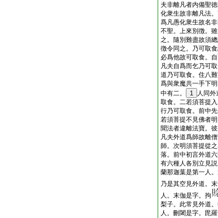
夫非離凡者内備聖徳
化衆生故非離凡法。
爲凡愚化衆生故名非
不聖。上來別徴。雖
之。隨別難盡故須總
徴令同之。乃可取食
必爲他故可取食。自
凡夫自爲而乞乃可取
道乃可取食。住八難
爲與衆魔共一手下明
中有二。
1
人同外
取食。二若須菩提入
行乃可取食。前中先
若須菩提不見佛者明
聞法者違離法寶。彼
凡夫外道爲師故離僧
師。次明須菩提從之
落。前中初言外道六
有六種人各別立見説
蘭那迦葉是第一人。
乃是其空見外道。末
人。末伽是字。拘
梨子。此常見外道。
人。刪闍是字。毘羅