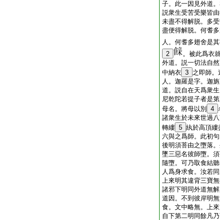
子。此一因見外道。
説衆生受苦受樂皆由
未盡不得解脱。多受
盡便得解脱。何耆多
人。何耆多翅舍是其
2
。被此爲衣
外道。説一切法自然
中納衣
3
之即師。
人。迦羅是字。迦旃
道。説自在天爲衆生
尼乾陀若提子者是第
母名。將母以別
4
諸衆生於未來世過八
轉縷
5
紈於高頂縷
六與之爲師。此初句
後明須菩由之墮落。
墜三惡名彼師墮。須
隨墮。可乃取食結聽
人爲身求食。汝若同
上來明其違背三寶無
諸邪下明同外道無解
道因。不到彼岸明無
食。文中略無。上來
自下第二明同餘凡乃