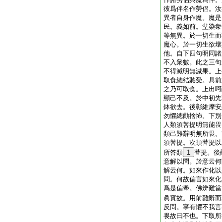
彼爲伴名作勞侶。汝
異者自身作魔。魔是
民。義如前。坌染衆
等無異。於一切生而
魔心。於一切生欲壞
他。自下四句明同諸
不入衆數。此之三句
不得滅明無滅果。上
取食總結聽受。具前
之乃可取食。上出呵
顯己不及。於中初先
鉢欲去。後彰維摩安
勿懼總勸捨怖。下別
人類須菩提明無能畏
類己難辭明無所畏。
須菩提。次須菩提以
所答類
1
菩提。後
意解以問。於意云何
解云何。如來作化以
問。何故偏言如來化
爲是偏擧。佛辨難當
眞實故。用前難辭而
反問。寧有懼不我言
畏故曰不也。下取所