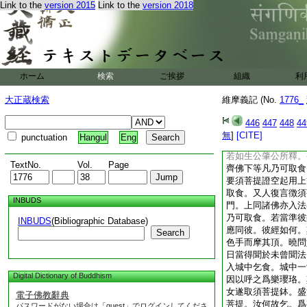
Link to the
version 2015
Link to the
version 2018
芒然不識已下自申己
法時二百天子得法眼
昔擧被呵時。入舍乞
維摩教呵。何故須然
子法眼故須教呵。於
盛飯。後正呵詰。何
ホーム
検索
ご挨拶
組織
利
乎。此有三義。一取
彼得切難喜畏捨去。
大正蔵検索
維摩義記 (No.
1776_
須菩提猶欲捨去。説
直設難相渉慳過。爲
446
447
448
44
寄食以興言端故先取
無
]
[CITE]
punctuation
Hangul
Eng
之謂我總擧唯下是別
若如生公肇公所釋。
TextNo.
Vol.
Page
齊佛下等凡乃可取食
要須菩提證空起用上
取食。又人復言徴須
INBUDS
門。上同諸佛亦入法
乃可取食。若當準彼
INBUDS
(Bibliographic Database)
應同彼。彼經如何。
Search
色手而摩其頂。曉問
日當得聞於未曾聞法
入城中乞食。城中一
Digital Dictionary of Buddhism
因以呼之爲樂瓔珞。
女遂取須菩提鉢。盛
電子佛教辭典
菩提。汝何故乞。爲
パスワードがない場合は「guest」でログインしてくださ