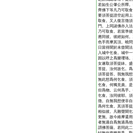
若如生公肇公所釋。
齊佛下等凡乃可取食
要須菩提證空起用上
取食。又人復言徴須
門。上同諸佛亦入法
乃可取食。若當準彼
應同彼。彼經如何。
色手而摩其頂。曉問
日當得聞於未曾聞法
入城中乞食。城中一
因以呼之爲樂瓔珞。
女遂取須菩提鉢。盛
菩提。汝何故乞。爲
須菩提答。我無我想
無此想爲何乞食。須
乞食。何獨見責。是
但爲物。云何爲乎。
乞食。汝同彼耶。須
徴。自無我想便非自
爲何乞食。其須菩提
相似彼。凡難聲聞乞
更無。故今維摩還用
者無過自爲無過爲他
謂佛菩薩。若同此二
忖無此兩種所爲。取