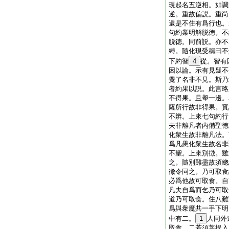
現起名五逆相。如調
逆。重故偏説。重尚
還是不住有爲行也。
句約業明解脱徳。不
脱徳。同前説。亦不
縛。隨化現受稱曰不
下約智
4
從。智有
因以論。示有見疑不
覺了名非不見。斯乃
者約果以説。此言略
不得果。且擧一邊。
薩所行故非得果。實
不辨。上來七句約行
夫非離凡者内備聖徳
化衆生故非離凡法。
爲凡愚化衆生故名非
不聖。上來別徴。雖
之。隨別難盡故須總
徴令同之。乃可取食
必爲他故可取食。自
凡夫自爲而乞乃可取
道乃可取食。住八難
爲與衆魔共一手下明
中有二。
1
人同外
取食。二若須菩提入