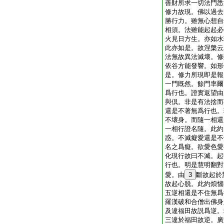
善財所求一切法門悉
修力故現。佛以過去
勝行力。雖無心想自
相須。法雖能起起必
火見日方生。亦如水
此亦如是。故涅槃云
法無故異法滅壞。修
依谷方能發響。如形
是。修力所現即是報
一門既然。餘門率爾
爲行也。證實返望由
與倶。非是有法捨而
還是不著無爲行也。
不壞身。而隨一相還
一相行證名隨。此約
惑。不滅癡愛還是不
名之爲癡。欲愛色愛
化現行故曰不滅。起
行也。明是慧明翻對
愛。由
3
斷故起於
故起心脱。此約煩惱
五逆相還是不住無爲
羅漢破和合僧出佛身
及違福田故説爲逆。
三違於福田故逆。廣