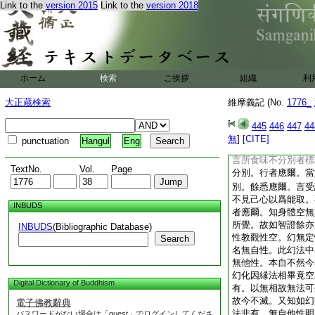
Link to the
version 2015
Link to the
version 2018
各異。於色塵境教觀
境教觀境虚而爲對治
而爲對治。於味塵境
11
觸塵教離能取
境教觀境空而爲對治
教人多治顯隱異論。
ホーム
検索
ご挨拶
組織
利
人無根於色不著。行
無根於色不取。故下
大正蔵検索
維摩義記 (No.
1776_
貪不恚不癡。餘亦應
嚮虚
12
無無可貪
445
446
447
44
貪取。餘亦應爾。言
無
]
[CITE]
punctuation
Hangul
Eng
麁人多不著。觀香似
言所食味不分別者標
TextNo.
Vol.
Page
分別。行者應爾。當
別。餘悉應爾。言受
不見己心以爲能取。
INBUDS
者應爾。知身體空無
所覺。故如智證餘亦
INBUDS
(Bibliographic Database)
性教觀性空。幻無定
Search
名無自性。此幻法中
無他性。本自不然今
幻化因縁法相畢竟空
Digital Dictionary of Buddhism
有。以無相故無法可
故今不滅。又知如幻
電子佛教辭典
法非有。無自他性明
パスワードがない場合は「guest」でログインしてくださ