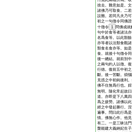
捨去。難意如是。文
諸佛乃可取食。二若
設難。若同凡夫乃可
初之一句徴令同佛證
十徴令
1
問佛成就
句中於食等者諸法亦
名爲食等。以此類餘
亦等者以法類食觀諸
類食名食亦等。如是
食。就後十句徴令同
後一總結。就前別中
之兩句約人以徴。復
行徳。復前五中初之
斷。後一苦斷。煩惱
見惑之中初鈍後利。
佛不住無爲行也。婬
無明。隨化常起故曰
道。亦即是下八萬四
爲之疲勞。諸佛以此
經之中發起勝行。涅
遍事。問曰此行爲是
情。佛無心作。他見
有二。一是三昧法門
槃能建大義納妃生子