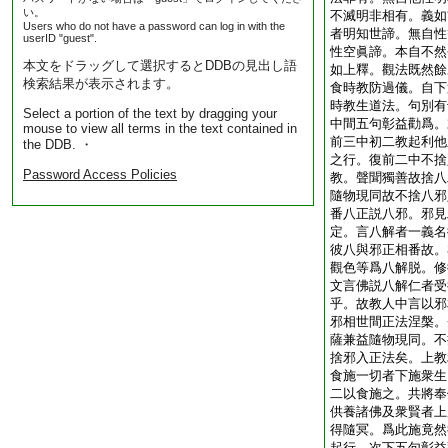
い。
不滅明非相有。義如
Users who do not have a password can log in with the
者明知世諦。無自性
userID "guest".
性空眞諦。本自不然
本文をドラッグして選択するとDDBの見出し語
如上釋。觀法既然餘
検索結果が表示されます。
食時教防過儀。自下
時教生道法。句別有
Select a portion of the text by dragging your
中間五句彰益勸爲。
mouse to view all terms in the text contained in
前三中初二教起利他
the DDB. ・
之行。復前二中不捨
Password Access Policies
教。聲聞獨善故捨八
隨物現同故不捨八邪
番八正説八邪。邪見
定。言八解者一義名
彼八與邪正相番故。
觀色等爲八解脱。修
文言佛説八解仁者受
乎。故教人中言以邪
邪相世間正法涅槃。
薩兼益隨物現同。不
捨邪入正法矣。上教
食施一切者下施衆生
二以食施之。共將奉
供養諸佛及衆賢者上
得隨冥。爲此施竟然
起行。次下五句彰益