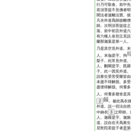
行乃可取食。前中先
若須菩提不見佛者明
聞法者違離法寶。彼
凡夫外道爲師故離僧
師。次明須菩提從之
落。前中初言外道六
有六種人各別立見説
蘭那迦葉是第一人。
乃是其空見外道。末
人。末伽是字。拘
梨子。此常見外道。
人。刪闍是字。毘羅
子。此一因見外道。
説衆生受苦受樂皆由
未盡不得解脱。多受
盡便得解脱。何耆多
人。何耆多翅舍是其
2
。被此爲衣
外道。説一切法自然
中納衣
3
之即師。
人。迦羅是字。迦旃
道。説自在天爲衆生
尼乾陀若提子者是第