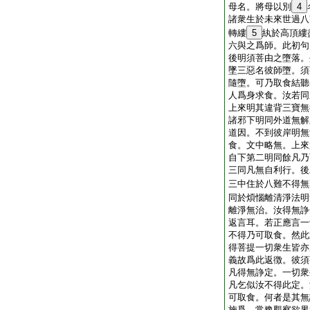
母名。將母以別
4
諸衆生於未來世過八
轉縷
5
紈於高頂縷
六與之爲師。此初句
後明須菩由之墮落。
墜三惡名彼師墮。須
隨墮。可乃取食結聽
人爲身求食。汝若同
上來明其違背三寶無
諸邪下明同外道無解
道因。不到彼岸明無
食。文中略無。上來
自下第二明同餘凡乃
三同凡無自利行。後
三中住於八難不得無
同於煩惱離清淨法明
離淨無治。汝得無諍
返言耳。若正應言一
不得乃可取食。然此
得菩提一切衆生皆亦
義故爲此返徴。彼須
凡得無諍定。一切衆
凡乞似汝不得此定。
可取食。何者是其無
施爲。常豫觀察欲界