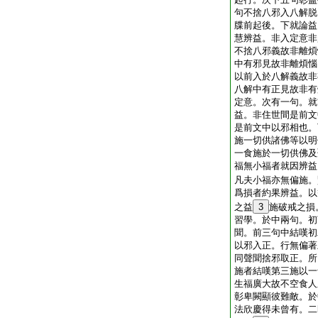
句不捨八邪入八解脱
牒前起後。下就論益
慧辨益。非入定意非
不捨八邪義故非離煩
中有邪見故非離煩惱
以前入於八解義故非
八解中有正見故非有
定意。次有一句。就
益。非住世間是前文
是前文中以邪相也。
施一切供諸佛等以明
一食施於一切供佛及
福無小福者就因辨益
凡夫小福亦無偏施。
爲損者約果辨益。以
之益
3
施破戒之損
習學。於中兩句。初
聞。前三句中結嘆初
以邪入正。行無偏著
同聲聞捨邪取正。所
施者結嘆第三施以一
生福廣大故不空食人
彰卑闕顯彼難敵。於
法欣慶得未曾有。二