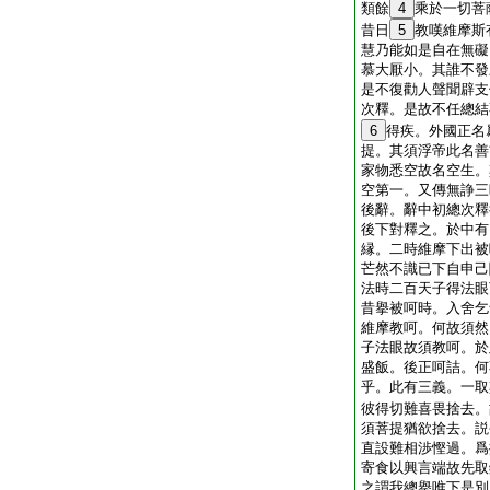
類餘
4
乘於一切菩
昔日
5
教嘆維摩斯
慧乃能如是自在無礙
慕大厭小。其誰不發
是不復勸人聲聞辟支
次釋。是故不任總結
6
得疾。外國正名
提。其須浮帝此名善
家物悉空故名空生。
空第一。又傳無諍三
後辭。辭中初總次釋
後下對釋之。於中有
縁。二時維摩下出被
芒然不識已下自申己
法時二百天子得法眼
昔擧被呵時。入舍乞
維摩教呵。何故須然
子法眼故須教呵。於
盛飯。後正呵詰。何
乎。此有三義。一取
彼得切難喜畏捨去。
須菩提猶欲捨去。説
直設難相渉慳過。爲
寄食以興言端故先取
之謂我總擧唯下是別