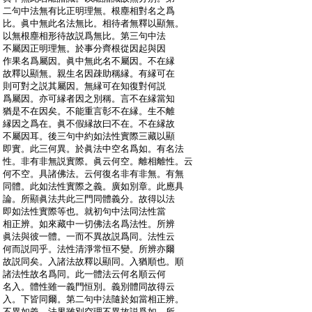
:
二句中法無有比正明理無。根塵相對名之爲
:
比。眞中無此名法無比。相待者無釋以顯無。
:
以無根塵相形待故説爲無比。第三句中法
:
不屬因正明理無。於事分齊根從因起與因
:
作果名爲屬因。眞中無此名不屬因。不在縁
:
故釋以顯無。親生名因疎助稱縁。有縁可在
:
則可對之説其屬因。無縁可在知復對何説
:
爲屬因。亦可縁者因之別稱。言不在縁當知
:
猶是不在因矣。不能重言彰不在縁。生不離
:
縁因之爲在。眞不假縁故曰不在。不在縁故
:
不屬因耳。後三句中約如法性實際三藏以顯
:
即實。此三何異。於眞法中空名爲如。有名法
:
性。非有非無説實際。眞云何空。離相離性。云
:
何不空。具諸佛法。云何復名非有非無。有無
:
同體。此如法性實際之義。廣如別章。此應具
:
論。所顯眞法共此三門同體義分。故得以法
:
即如法性實際等也。就初句中法同法性當
:
相正辨。如來藏中一切佛法名爲法性。所辨
:
眞法與彼一體。一而不異故説爲同。法性云
:
何而説同乎。法性清淨常恒不變。所辨亦爾
:
故説同矣。入諸法故釋以顯同。入猶順也。順
:
諸法性故名爲同。此一體法云何名順云何
:
名入。體性雖一義門恒別。義別體同故得云
:
入。下皆同爾。第二句中法隨於如當相正辨。
:
不異如義。法界雖別空理不異故説爲如。所