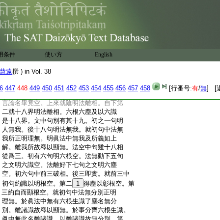
:
以無名故言語不生名言語斷。擧語言斷成
:
名無矣。就後句中法無言説離覺觀故破情
:
顯理。覺觀言因。以眞法中無覺觀故言語不
:
生故無言説。麁思名覺
7
納思稱觀。此皆精
:
道。眞法出情故無覺觀。次下一句結前離相。
:
法無形相正辨理無。謂眞法中無陰形相。以
用条件
使い方
English
:
此結前離相之義故説無相。如虚空故類以
:
顯之。眞法離相似世大虚故言如空。自下一
慧遠
撰 ) in Vol. 38
:
句結前離名。法無戲論正明理無。理外名言
:
斯成戲論。眞中離此名無戲論。以此結前離
6
447
448
449
450
451
452
453
454
455
456
457
458
[行番号:
有
/
無
] [
:
名之義故説無戲。畢竟空故釋以顯無。永絶
:
言論名畢竟空。上來就陰明法離相。自下第
:
二就十八界明法離相。六根六塵及以六識
:
是十八界。文中句別有其十九。初之一句明
:
人無我。後十八句明法無我。就初句中法無
:
我所正明理無。明眞法中無我及所義如上
:
解。離我所故釋以顯無。法空中句雖十八相
:
從爲三。初有六句明六根空。法無動下五句
:
之文明六識空。法離好下七句之文明六塵
:
空。初六句中前三破相。後三即實。就前三中
:
初句約識以明根空。第二
1
得塵以彰根空。第
:
三約自而顯根空。就初句中法無分別正明
:
理無。於眞法中無有六根生識了塵名無分
:
別。離諸識故釋以顯無。於事分齊六根生識。
:
眞中無此名離諸識。以離諸識故無分別。第