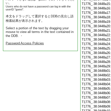
い。
T1776_.38.0448a15
Users who do not have a password can log in with the
T1776_.38.0448a16
userID "guest".
T1776_.38.0448a17
本文をドラッグして選択するとDDBの見出し語
T1776_.38.0448a18
検索結果が表示されます。
T1776_.38.0448a19
T1776_.38.0448a20
Select a portion of the text by dragging your
T1776_.38.0448a21
mouse to view all terms in the text contained in
T1776_.38.0448a22
the DDB. ・
T1776_.38.0448a23
Password Access Policies
T1776_.38.0448a24
T1776_.38.0448a25
T1776_.38.0448a26
T1776_.38.0448a27
T1776_.38.0448a28
T1776_.38.0448a29
T1776_.38.0448b01
T1776_.38.0448b02
T1776_.38.0448b03
T1776_.38.0448b04
T1776_.38.0448b05
T1776_.38.0448b06
T1776_.38.0448b07
T1776_.38.0448b08
T1776_.38.0448b09
T1776_.38.0448b10