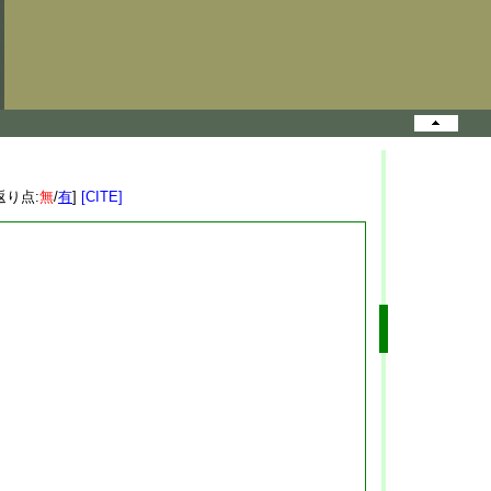
返り点:
無
/
有
]
[CITE]