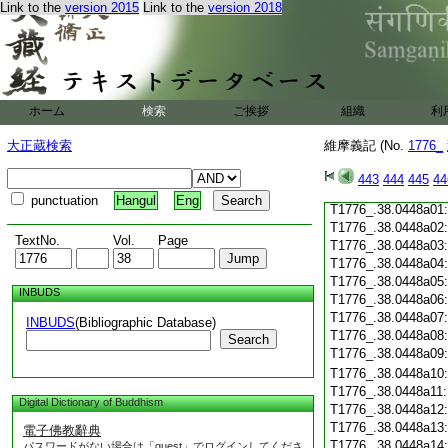
Link to the
version 2015
Link to the
version 2018
T1776_.38.0447c19
T1776_.38.0447c20
T1776_.38.0447c21
T1776_.38.0447c22
T1776_.38.0447c23
T1776_.38.0447c24
ホーム
検索
ご挨拶
組織
利
T1776_.38.0447c25
T1776_.38.0447c26
大正蔵検索
維摩義記 (No.
1776_
T1776_.38.0447c27
T1776_.38.0447c28
443
444
445
44
T1776_.38.0447c29
punctuation
Hangul
Eng
T1776_.38.0448a01
T1776_.38.0448a02
TextNo.
Vol.
Page
T1776_.38.0448a03
T1776_.38.0448a04
T1776_.38.0448a05
INBUDS
T1776_.38.0448a06
T1776_.38.0448a07
INBUDS
(Bibliographic Database)
T1776_.38.0448a08
Search
T1776_.38.0448a09
T1776_.38.0448a10
T1776_.38.0448a11
Digital Dictionary of Buddhism
T1776_.38.0448a12
T1776_.38.0448a13
電子佛教辭典
T1776_.38.0448a14
パスワードがない場合は「guest」でログインしてくださ