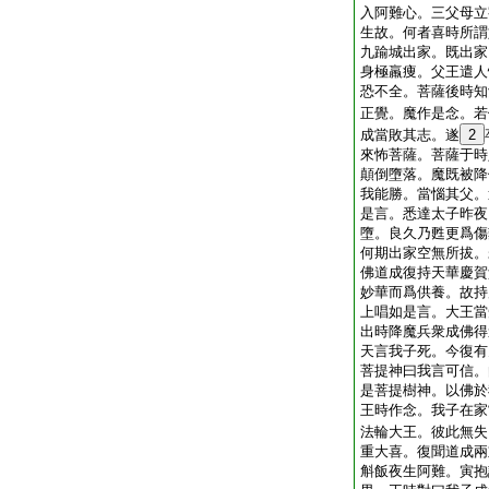
入阿難心。三父母立
生故。何者喜時所謂
九踰城出家。既出家
身極羸痩。父王遣人
恐不全。菩薩後時知
正覺。魔作是念。若
成當敗其志。遂
2
來怖菩薩。菩薩于時
顛倒墮落。魔既被降
我能勝。當惱其父。
是言。悉達太子昨夜
墮。良久乃甦更爲傷
何期出家空無所拔。
佛道成復持天華慶賀
妙華而爲供養。故持
上唱如是言。大王當
出時降魔兵衆成佛得
天言我子死。今復有
菩提神曰我言可信。
是菩提樹神。以佛於
王時作念。我子在家
法輪大王。彼此無失
重大喜。復聞道成兩
斛飯夜生阿難。寅抱