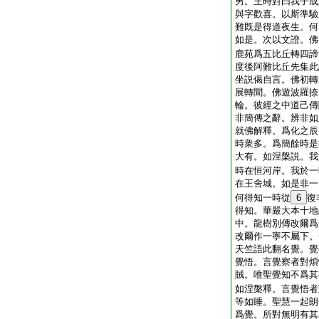
男。王時對曰我子成
與字歡喜。以斯準驗
難既是得道夜生。何
如是。次以文證。佛
鹿苑爲五比丘轉四諦
度後阿難比丘先集此
坐説偈自言。佛初轉
展轉聞。佛遊波羅捺
輪。彼經之中道己傳
非簡傳之辭。辨非如
就佛解釋。爲化之辰
時衆多。爲簡餘時是
大有。如涅槃説。我
時在恒河岸。我於一
在王舍城。如是非一
何得知一時從
6
復
得知。華嚴大本十地
中。龍樹別傳改爾爲
改爾作一寧不屬下。
天竺語此翻名覺。覺
覺悟。言覺察者對煩
賊。唯聖覺知不爲其
如涅槃釋。言覺悟者
等如睡。聖慧一起朗
爲覺。所對無明有其