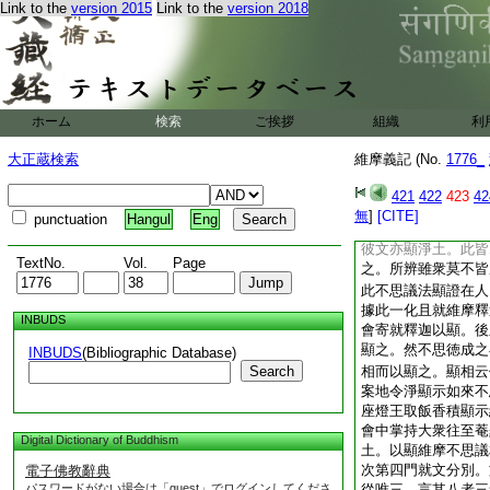
Link to the
version 2015
Link to the
version 2018
之二會偏明如來淨土
如來法身因果。細求
合蓋現變顯示如來不
積讃歎發心願求即法
示淨土因果。第二會
廣明如來法身因果。
ホーム
検索
ご挨拶
組織
利
土因果彼初明果修十
會中菩薩行品雙明法
大正蔵検索
維摩義記 (No.
1776_
佛品雙明法身淨土之
佛是法身果。現妙喜
421
422
423
42
菩薩欲得清淨佛土學
無
]
[CITE]
punctuation
Hangul
Eng
文復言願一切生得清
彼文亦顯淨土。此皆
TextNo.
Vol.
Page
之。所辨雖衆莫不皆
此不思議法顯證在人
據此一化且就維摩釋
INBUDS
會寄就釋迦以顯。後
顯之。然不思徳成之
INBUDS
(Bibliographic Database)
Search
相而以顯之。顯相云
案地令淨顯示如來不
座燈王取飯香積顯示
會中掌持大衆往至菴
Digital Dictionary of Buddhism
土。以顯維摩不思議
次第四門就文分別。
電子佛教辭典
パスワードがない場合は「guest」でログインしてくださ
從唯三。言其八者三