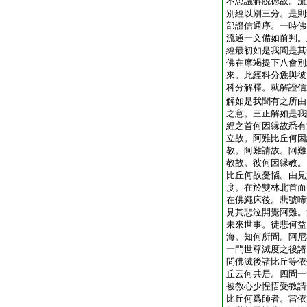
不思議解脱徳故。流
別經以別三分。是則
部證信通序。一時佛
流通一文備如前判。
經最初如是我聞是其
佛在摩竭提下八會別
來。此經科分麁與彼
科分解釋。就解證信
解如是我聞有之所由
之意。三正解如是我
經之首何因縁故悉有
立故。阿難比丘何因
教。阿難請故。阿難
教故。彼何因縁教。
比丘何故憂惱。由見
度。在於雙林北首而
在佛繩床後。悲號啼
見其悲泣開覺阿難。
未來世事。徒悲何益
海。知何所問。阿尼
一問世尊滅度之後諸
問佛滅後諸比丘等依
丘云何共居。四問一
被教心少惺悟受教請
比丘何爲師者。當依