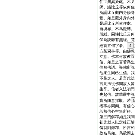
住世無異於此。木叉
師。諸比丘等依何住
所謂比丘觀内身修身
憂。如是觀外身内外
是謂比丘所依住處。
自境界。不爲魔縛。
所縛。惡性比丘云何
伏爲説離有無經。梵
經首置何字者。
4
方某聚林等。由佛教
立意。佛本何故教置
信。如是之言若爲生
信順佛語。導佛所説
他衆生同己生信。我
不足之人。若言此法
言此法從佛聞故人皆
生乎。信者入法初門
先起信。故華嚴中説
寶所隨意採取。若
者事亦同爾。有信心
若無信心空無所得。
第三門解釋如是我聞
初先就人以定後正解
傳就阿難釋。所言如
故名爲如。爲欲簡去