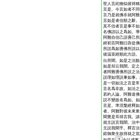
世人言此物似彼得稱
言是。今言如者不同
言乃是就佛非就阿難
言如是者信順之辭。
其不信者言是事不如
名佛語以之爲如。導
阿難自信己語噵己所
經初言阿難曰吾從佛
所説爲如噵佛所説以
彼温室經順此方語。
出所聞。如是之法餘
如是却云我聞。定之
者阿難噵佛所説之法
説理如理説事如事。
是一切如法之言是常
言名爲非故。如法之
若約人論。阿難道佛
説不變故名爲如。如
言是。準涅槃經釋如
者。阿難對彼未來衆
聞實是耳得言我。諸
就主説言我聞。法中
主説我聞乎。釋言法
綰御衆生故得就之宣
如四兵
2
令以成軍