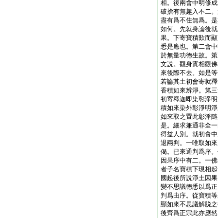
相。後兩會中明修成
破捨有無趣入不二。
盡有爲不住無爲。是
如何。先就身論後就
果。下寄寶積歎而顯
悉是應也。第二會中
於無量功徳生故。第
文説。觀身實相觀佛
來後際不去。如是等
若論其土初會寄就釋
香積如來辨淨。第三
初寄釋迦即染彰淨明
積如來染外彰淨明淨
如來取之置此彰淨隨
是。細求兼通非全一
得益人別。就初會中
退兩判。一唯取如來
偈。已來通判爲序。
因果序中有二。一佛
者子名寶積下現相起
國起後所説淨土因果
變不思議徳悉以爲正
判爲由序。從寶積等
顯如來不思議解脱之
後齊爲正宗此亦應然