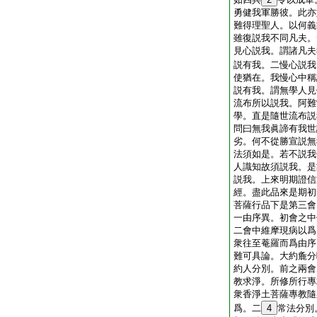
勇健我軍勝彼。此亦
難得理聖人。以何義
雖復説我不同凡夫。
見心説我。謂諸凡夫
説有我。二慢心説我
使猶在。我慢心中稱
説有我。謂無學人見
流布所以説我。阿難
學。直是隨世流布説
問曰無我眞諦有我世
劣。何不從勝宣説無
法須如是。若不説我
人識知故須説我。是
説我。上來明期證信
經。盡此品來是期初
菩薩行品下是第三會
一由序異。初會之中
二會中維摩現病以爲
衆往至菴羅而爲由序
難可具論。大約麁分
約人分別。前之兩會
教求淨。所修所行專
衆香淨土菩薩專教隨
爲。二
4
常法分別