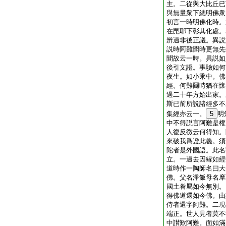
主。二從與大比丘已
與無量衆下總明佛衆
初言一時明佛化時。
在毘耶下彰其化處。
辨過非後正議。異説
説時阿難聞時更無先
聞故云一時。異説如
後引文證。事驗如何
夜生。如小乘中。佛
經。何難爾時猶在懷
過二十年方始出家。
斯已前所説諸經多不
集經亦云一。
5
明
中不得説言阿難是權
人復反徴云何得知。
來破我爲證此義。須
陀者是外國語。此名
立。一過去因縁如經
道時作一陶師名曰大
佛。父名淨飯母名摩
國土眷屬如今無別。
得佛道還如今佛。由
侍者還字阿難。二現
端正。世人見者莫不
中讃歎阿難。面如滿