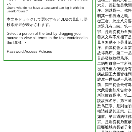
い。
六分。經初如是我聞
Users who do not have a password can log in with the
序。別以爲一。佛告
userID "guest".
明其一部流通之義。
本文をドラッグして選択するとDDBの見出し語
從三者。此之八分要
検索結果が表示されます。
進退凡有五階。第一
宗。是則從初乃至獨
Select a portion of the text by dragging your
善來文殊不來相下是
mouse to view all terms in the text contained in
見喜無動不下是其流
the DDB. ・
序。由其初會大衆雲
Password Access Policies
故得爲序。第二一品
苦起發故故得爲序。
二約對維摩一世所説
從初乃至方便現身有
疾故國王大臣皆往問
維摩一世所説不思議
前。問曰初會云何爲
大衆雲集如來告命令
所説故得爲序。第二
説故亦名序。第三通
悉爲正宗。是則從初
積請後是其正宗。正
如前。第四通約諸佛
宗。是則從初乃至蔽
毘耶離城有長者子名