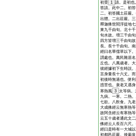
初受
1
請。是初也
答請。此中二。初答
二。初答國土莊嚴。
出體。二出莊嚴。三
釋迦佛世閻浮提地七
東九千由旬。北十千
旬水故。増三千由旬
四方皆増三千由旬故
長。長十千由旬。南
經曰名華儒草以下。
謂處也。萬民雜居名
丘也。八萬歳者。大
彼經據初下生時説。
言身量長十六丈。而
初後時無過也。便利
惑苦也。衰老又遇身
寒熱風
3
太等病。
九病。一寒。二熱。
七欲。八飮食。九老
大成佛經云無寒熱等
故阿含經云有寒熱等
云五十歳者通此文二
佛經云人長百六尺。
經曰是時有一大城以
初都邑莊嚴。後薗泉