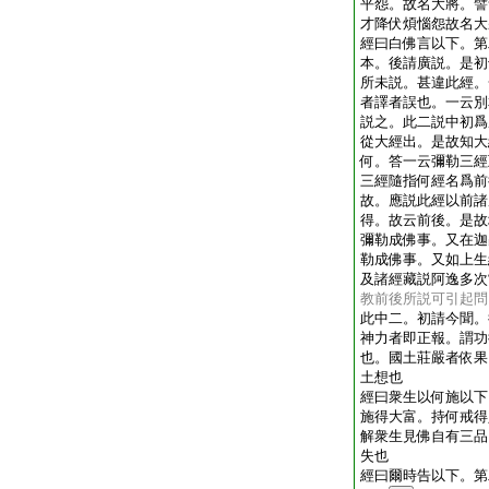
平怨。故名大將。譬
才降伏煩惱怨故名大
經曰白佛言以下。第
本。後請廣説。是初
所未説。甚違此經。
者譯者誤也。一云別
説之。此二説中初爲
從大經出。是故知大
何。答一云彌勒三經
三經隨指何經名爲前
故。應説此經以前諸
得。故云前後。是故
彌勒成佛事。又在迦
勒成佛事。又如上生
及諸經藏説阿逸多次
教前後所説可引起問
此中二。初請今聞。
神力者即正報。謂功
也。國土莊嚴者依果
土想也
經曰衆生以何施以下
施得大富。持何戒得
解衆生見佛自有三品
失也
經曰爾時告以下。第