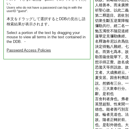
い。
人殖善本。而未廣辨
Users who do not have a password can log in with the
祈聖心故。以此二義
userID "guest".
第二釋題目。若依別
本文をドラッグして選択するとDDBの見出し語
切衆生斷五逆業障報
検索結果が表示されます。
彌勒共行。經二名一
勉五濁世不隨惡道經
Select a portion of the text by dragging your
蓮華定見彌勒佛經。
mouse to view all terms in the text contained in
名釋迦牟尼以衣爲信
the DDB. ・
決定得勉八難經。七
Password Access Policies
名。而第七爲本。故
勒菩薩坐龍華下。見
想示得正覺。故名成
恐濫天等所説故。故
文者。大成佛經云。
夏安居。因舍利弗請
説。然猶有三分。一
分。三大衆奉行分。
辭。是初也
言舍利者身也。弗者
英慧超類。性來聞一
徳也。能者善巧別言
故。輪者見道也。法
故。隨者正轉於前。
也。是彰外徳也。大