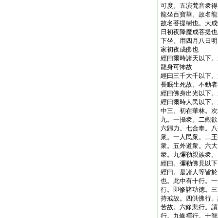
可度。五演梵音衆得
龍坐百寶華。故名龍
故名菩提樹也。大成
日初夜降魔成菩提也
下坐。用四月八日明
家初夜成佛也
經曰爾時諸天以下。
龍身可怖故
經曰三千大千以下。
長眠生死故。不動者
經曰佛身出光以下。
經曰爾時人民以下。
中三。初在華林。次
九。一攝衆。二觀欲
六歸力。七合奉。八
衆。一人民衆。二王
衆。五外道衆。六大
衆。九彌勒親族衆。
經曰。彌勒佛見以下
經曰。是諸人等皆於
也。此中有十行。一
行。即修諸功徳。三
持戒故。四供佛行。
苦故。六修悲行。謂
行。九修禪行。十智