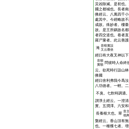
災凶除滅。是初也。
國之都城也。長者南
佛經云。八萬四千小
處其中。今經略故不
成故。殊妙者。樓臺
故。是王所鎭故名都
者四交道也。巷者直
羅尸棄者。此云善護
音暗實設
淹
又云塵坐
經曰有大夜叉神以下
音順
問彼時人命終
實順
云。欲死時行詣山林
佛國
經曰舍利弗我今爲汝
八功徳者。一輕。二
不臭。七飮時調適
讃淨土經云。一澄清
實。五潤澤。六安和
音
長養根大也。翠
他
槃經云。香山頂有無
也。一種獲七者。増