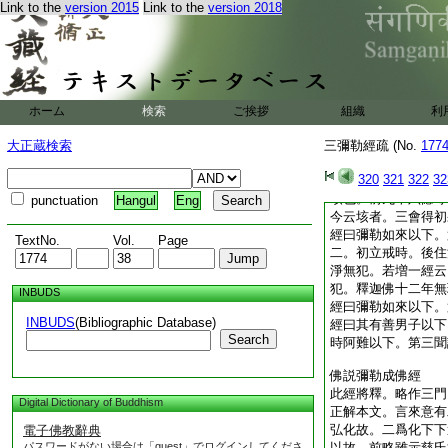
Link to the
version 2015
Link to the
version 2018
本者三善根也。意無
或契經者脩多羅。善
曇藏也
經曰阿難當知以下。
經曰爾時衆中以下。
名。謂佛本行集經言
ホーム
検索
ご挨拶
組織
利
爲十億。十億百爲千
百爲千萬億。千萬億
大正蔵検索
三彌勒經疏 (No.
177
兆。千兆百爲十萬兆
320
321
322
32
百爲千京。千京百爲
垓也。前九十六億等
punctuation
Hangul
Eng
今云垓者。三會得初
經曰彌勒如來以下。
TextNo.
Vol.
Page
二。初立戒時。後住
淨無犯。若増一經云
犯。釋迦佛十二年無
INBUDS
經曰彌勒如來以下。
INBUDS
(Bibliographic Database)
經曰其有善男子以下
Search
時阿難以下。第三聞
佛説彌勒成佛經
此經將釋。略作三門
Digital Dictionary of Buddhism
正解本文。言來意有
弘化故。二爲化下下
電子佛教辭典
パスワードがない場合は「guest」でログインしてくださ
以故。前略雖示慈氏