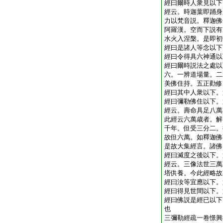
經曰爾時人衆見以下
經云。時迦葉即踊身
力以梵音説。釋迦佛
阿羅漢。空而下説有
水火入涅槃。是即初
經曰是諸人等念以下
經曰令得具六神通以
經曰爾時説法之處以
六。一辨道場量。二
美佛住持。五正勸修
經曰其中人衆以下。
經曰彌勒佛住以下。
經云。壽命具足八萬
此經云六萬歳者。解
千年。但受三分二。
故但六萬。如釋迦佛
是故大集經言。諸佛
經曰滅度之後以下。
經云。三像法世三萬
塔供養。今此經略故
經曰汝等宜應以下。
經曰得見世間以下。
經曰佛説是經已以下
也
三彌勒經疏一卷
憬興