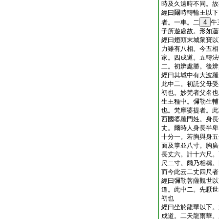
時及久遠時不同。故
經曰爾時轉輪王以下
者。一車。二
4
牛
子所遊處故。形如蓮
經曰翅頭末城衆寶以
力雖有八相。今五相
家。四成道。五轉法
二。初辨處勝。後辨
經曰其城中有大波羅
此中二。初託父母受
初也。妙梵者父名也
生王種中。彌勒生輔
也。梵摩婆提者。此
西國婆羅門姓。身長
丈。爾時人身長半卑
十分一。若胸與身五
面及掌並八寸。胸廣
長丈六。計十六尺。
尺二寸。爾乃相稱。
而今此云二丈四尺者
經曰彌勒菩薩觀世以
道。此中二。先厭世
初也
經曰坐於龍華以下。
成道。二天龍雨華。