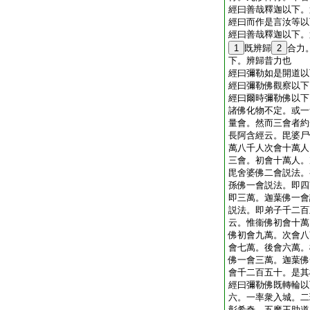
經曰善哉釋迦以下。
經曰而作是言汝等以
經曰善哉釋迦以下。
1
既辨歸
2
合力
下。辨歸昔力也
經曰彌勒如是開道以
經曰彌勒佛觀察以下
經曰爾時彌勒佛以下
諸佛化物不定。或一
量會。然而三會者約
長阿含經云。毘婆尸
萬八千人次會十萬人
三會。初會十萬人。
毘舍婆佛二會説法。
孫佛一會説法。即四
即三萬。迦葉佛一會
説法。即弟子千二百
云。惟衞佛初會十萬
佛初會九萬。次會八
會七萬。後會六萬。
佛一會三萬。迦葉佛
會千二百五十。是其
經曰彌勒佛既轉輪以
六。一率衆入城。二
彰希奇。五魔王助道