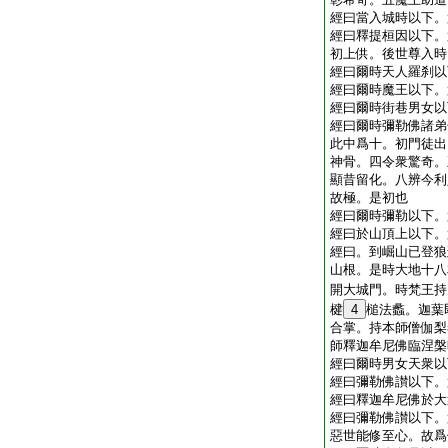
經曰當入城時以下。
經曰釋提桓因以下。
初上供。後世尊入時
經曰爾時天人羅刹以
經曰爾時魔王以下。
經曰爾時街巷男女以
經曰爾時彌勒佛諸弟
此中爲十。初門徒出
神骨。四令衆驚奇。
顯昔留化。八辨今利
故極。是初也
經曰爾時彌勒以下。
經曰於山頂上以下。
經曰。到崛山已登狼
山根。是時大地十八
開大城門。時梵王持
楗
4
槌法蠡。迦葉
合掌。持本師僧伽梨
師釋迦牟尼佛臨涅槃
經曰爾時男女天衆以
經曰彌勒佛讃以下。
經曰釋迦牟尼佛於大
經曰彌勒佛讃以下。
惡世能修至心。故爲