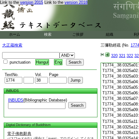
Link to the
version 2015
Link to the
version 2018
T1774_.38.0324c19
T1774_.38.0324c20
T1774_.38.0324c21
T1774_.38.0324c22
T1774_.38.0324c23
T1774_.38.0324c24
ホーム
検索
ご挨拶
組織
利
T1774_.38.0324c25
T1774_.38.0324c26
大正蔵検索
三彌勒經疏 (No.
177
T1774_.38.0324c27
T1774_.38.0324c28
320
321
322
32
T1774_.38.0324c29
punctuation
Hangul
Eng
T1774_.38.0325a01
T1774_.38.0325a02
TextNo.
Vol.
Page
T1774_.38.0325a03
T1774_.38.0325a04
T1774_.38.0325a05
INBUDS
T1774_.38.0325a06
T1774_.38.0325a07
INBUDS
(Bibliographic Database)
T1774_.38.0325a08
Search
T1774_.38.0325a09
T1774_.38.0325a10
T1774_.38.0325a11
Digital Dictionary of Buddhism
T1774_.38.0325a12
T1774_.38.0325a13
電子佛教辭典
T1774_.38.0325a14
パスワードがない場合は「guest」でログインしてくださ