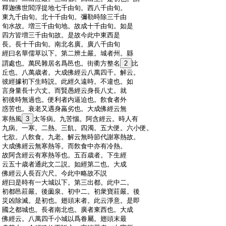
:
釋迦佛世閻浮提地七千由旬。西八千由旬。
:
東九千由旬。北十千由旬。彌勒時除三千由
:
旬水故。増三千由旬地。故成十千由旬。如是
:
四方皆増三千由旬故。是故今此中東西是
:
長。長十千由旬。南北名廣。廣八千由旬
:
經曰名華儒草以下。第二辨土嚴。城者州。縣
:
謂處也。萬民雜居名爲邑也。街衢方整名
2
比
:
丘也。八萬歳者。大成佛經云八萬四千。解云。
:
彼經據初下生時説。此經久遠時。不違也。如
:
言身量長十六丈。而賢愚經云身長八丈。就
:
初後時無過也。便利者内逼迫也。飮食者外
:
惑苦也。衰老又遇身羸劣也。大成佛經云無
:
寒熱風
3
太等病。九苦惱。阿含經云。時人有
:
九病。一寒。二熱。三飢。四濁。五大便。六小便。
:
七欲。八飮食。九老。解云無時節代謝寒熱故。
:
大成佛經云無寒熱等。而飮食中亦有冷熱。
:
故阿含經云有寒熱等也。五百歳者。下生經
:
云五十歳者通此文二説。如經第二也。大成
:
佛經云人長百六尺。今此中略故不説
:
經曰是時有一大城以下。第三出都。此中二。
:
初都邑莊嚴。後薗泉。初中二。初衆寶莊嚴。後
:
災凶除滅。是初也。翅頭末者。此云淨意。是即
:
國之都城也。長者南北也。廣者東西也。大成
:
佛經云。八萬四千小城以爲眷屬。翅頭末最