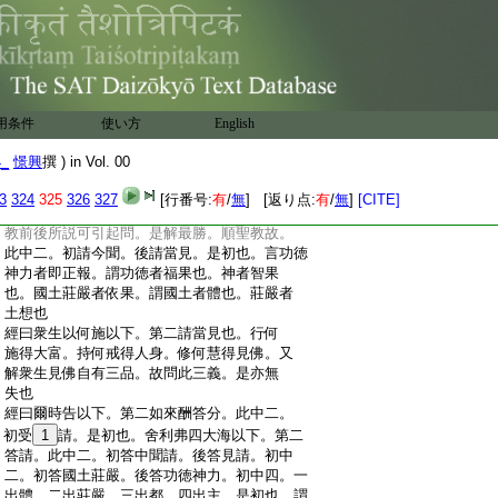
:
所未説。甚違此經。一云同本別譯。然所未説
:
者譯者誤也。一云別本別譯。故大先説。小後
:
説之。此二説中初爲勝。謂此經無證信序。必
:
從大經出。是故知大經誤也。問前後經其指
:
何。答一云彌勒三經互爲前後。一云不然。於
:
三經隨指何經名爲前後者。前後者不可了
用条件
使い方
English
:
故。應説此經以前諸處處經彌勒作佛事可
:
得。故云前後。是故増一經云佛在舍衞國説
4_
憬興
撰 ) in Vol. 00
:
彌勒成佛事。又在迦毘羅國家珠師佛説彌
:
勒成佛事。又如上生經中所引。佛昔於毘尼
3
324
325
326
327
[行番号:
有
/
無
] [返り点:
有
/
無
]
[CITE]
:
及諸經藏説阿逸多次當作佛。如是前前諸
:
教前後所説可引起問。是解最勝。順聖教故。
:
此中二。初請今聞。後請當見。是初也。言功徳
:
神力者即正報。謂功徳者福果也。神者智果
:
也。國土莊嚴者依果。謂國土者體也。莊嚴者
:
土想也
:
經曰衆生以何施以下。第二請當見也。行何
:
施得大富。持何戒得人身。修何慧得見佛。又
:
解衆生見佛自有三品。故問此三義。是亦無
:
失也
:
經曰爾時告以下。第二如來酬答分。此中二。
:
初受
1
請。是初也。舍利弗四大海以下。第二
:
答請。此中二。初答中聞請。後答見請。初中
:
二。初答國土莊嚴。後答功徳神力。初中四。一
:
出體。二出莊嚴。三出都。四出主。是初也。謂