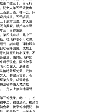
故生年雖三十。而示行
。問女人年五千歳後出
五百歳出適。答一云。阿
歳行嫁故。五千語誤。
五千歳方出適。若久遠
既有興衰。婚始亦有遲
年三十而得道故
。第四成道相。此中三。
動。後地神唱令可准也。
經云。詣道場。彌勒即自
日初夜降四魔。成無上
意約降魔終時名夜半。不
吾成道。由何因地神知
來所示現也。問准餘宗。
他化自在天。成佛道
法輪時聲至梵天。云何
梵天。答彼意言者。菩
至第六天。成道時作
轉法輪時由大梵請故
。二定以上無自地語聲。
第三答徒衆。此中二。初
初中二。初説法衆。後結名
初會衆。後乘答神變問。初
疑。初中爲六。一魔王衆。