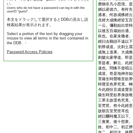
い。
應物非凡小思境。是
Users who do not have a password can log in with the
婚以産徳力。有何失
userID "guest".
適者。何故成佛經云
本文をドラッグして選択するとDDBの見出し語
含經大成佛經皆五百
検索結果が表示されます。
一云。彌勒始出世時
以後五百歳始出適。
Select a portion of the text by dragging your
疾也。在家未幾者。
mouse to view all terms in the text contained in
經曰去鷄頭不遠以下
the DDB. ・
初辨成道。次刹土震
Password Access Policies
成無上道果。大成佛
剃髮出家學道。即是
菩提者。解云。此經
違也。問佛不曾唱云
成道。答是地神亦如
菩薩生時聲唯至欲界
時聲至色界究竟。轉
今此經但言成道聲至
薩生時受欲界身故唯
三界主故逕色究竟。
至梵世。然今此經意
故順言至梵世耳也
經曰爾時魔王以下。
三會衆。後十想衆。
姓。初中二。初正辨
亦二。初説法。後釋