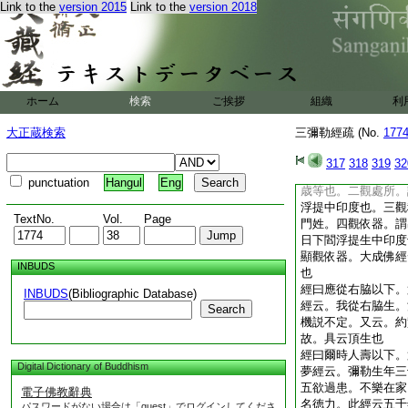
Link to the
version 2015
Link to the
version 2018
人八十四態。此經云
經云。菩薩在樹下時
三人往詣佛。佛爲説
瓶盛糞。爾時女人等
經曰爾時彌勒菩薩以
彌勒成佛時。正報身
ホーム
検索
ご挨拶
組織
利
一上天。二入胎。三
成道。七説法。八滅
大正蔵検索
三彌勒經疏 (No.
177
胎。二出胎。三出家
論。菩薩住天將下生
317
318
319
32
謂何時中應出世。即
punctuation
Hangul
Eng
歳等也。二觀處所。
浮提中印度也。三觀
TextNo.
Vol.
Page
門姓。四觀依器。謂
日下閻浮提生中印度
顯觀依器。大成佛經
INBUDS
也
經曰應從右脇以下。
INBUDS
(Bibliographic Database)
經云。我從右脇生。
Search
機説不定。又云。約
故。具云頂生也
經曰爾時人壽以下。
Digital Dictionary of Buddhism
夢經云。彌勒生年三
五欲過患。不樂在家
電子佛教辭典
名徳力。此經云五千
パスワードがない場合は「guest」でログインしてくださ