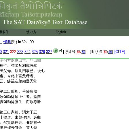
八四者誤也。太子五夢
。魔王欲試。遣天女三人。
人穢病八十四態。如畫
慚愧皆變成老母
下。第二答佛問。謂辨
也。汎論諸佛皆有八相。
用条件
使い方
English
住胎。四出胎。五出家。六
度。今此經中有四。一入
4_
憬興
撰 ) in Vol. 00
。四成道。是初也。准諸經
時。先觀四事。一觀時分。
0
321
322
323
324
325
326
327
[行番号:
無
/
有
] [返り点:
有
/
無
]
[CITE]
知人壽八萬歳乃至百
謂何方處應出世。即出閻
種性。謂出刹利或波羅
出父母。觀此四事已。後七
也。今此中言父母者。
云。佛雖在胎如遊天堂
第二出胎相。菩薩處胎
汝彌勒從頂上生者。蓋隨
實彌勒從脇生。而歎尊勝
第三出家相。謂太子五
十得道。未曾作婚。必觀
。然賢劫經云。彌勒有子
年行嫁云何會。答大聖