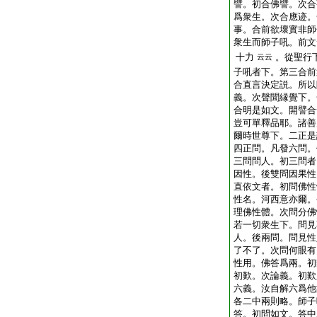
譬。初合佛譬。次合
爲衆生。次合應迹。
事。合前欲壞實非師
衆生而師子吼。前文
十力
。從聖行
云云
子吼者下。第三合前
合直言決定説。所以
義。次聲聞縁覺下。
合明是如文。開譬合
豈可單釋品耶。諸善
爾時世尊下。二正是
四正問。凡發六問。
三問問人。初三問者
因性。後雙問因果性
直依文者。初問佛性
性名。河西意亦爾。
理佛性體。次問分佛
若一切衆生下。問見
人。後兩問。問見性
了不了。次問何眼有
性用。佛答爲兩。初
初歎。次論義。初歎
六義。汝自解六爲他
各二中兩則略。師子
答。初問如文。答中