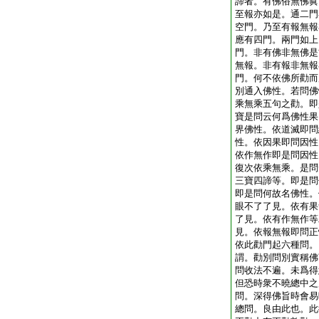
諦者。有佛俗無佛眞
至報亦如是。通二門
空門。乃至有報無報
應有四門。兩門如上
門。非有佛非無佛是
無報。非有報非無報
門。何不依佛所勸而
別通入佛性。若問佛
乘無乘五句之勸。即
寶是問云何爲佛性果
界佛性。依道滅即問
性。依因果即問因性
依作無作即是問因性
復次依乘無乘。是問
三寶四諦等。即是問
即是問何故名佛性。
眼不了了見。依有果
了見。依有作無作等
見。依報無報即問正
依此勸門起六種問。
謂。勸別問別實稱佛
問收法不遍。未爲得
但恐時衆不曉總中之
問。深得佛旨時會易
總問。良由此也。此