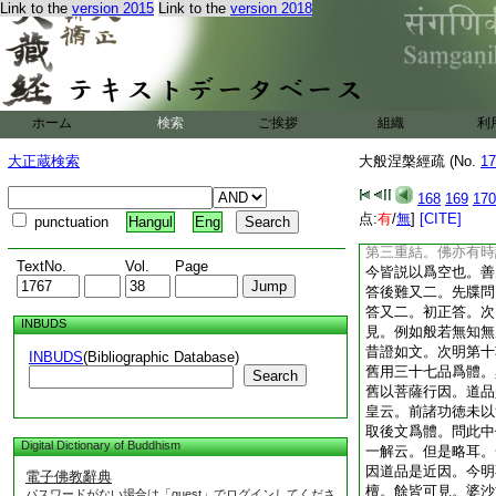
Link to the
version 2015
Link to the
version 2018
釋非空作空。後廣釋
者於縁是有。又二。
色性於其是有。若不
空使空者。此法皆空
非倒又二。初標非倒
又二。一不生貪相故
ホーム
検索
ご挨拶
組織
利
問入初地時已能見空
法有性。其義云何。
大正蔵検索
大般涅槃經疏 (No.
17
十地是無生忍。唯佛
九地望佛寂滅則見法
168
169
170
空。亦分有空。故華
点:
有
/
無
]
[CITE]
punctuation
Hangul
Eng
寂滅即空。赴縁異説
第三重結。佛亦有時
TextNo.
Vol.
Page
今皆説以爲空也。善
答後難又二。先牒問
答又二。初正答。次
INBUDS
見。例如般若無知無
昔證如文。次明第十
INBUDS
(Bibliographic Database)
舊用三十七品爲體。
Search
舊以菩薩行因。道品
皇云。前諸功徳未以
取後文爲體。問此中
Digital Dictionary of Buddhism
一解云。但是略耳。
因道品是近因。今明
電子佛教辭典
檀。餘皆可見。婆沙
パスワードがない場合は「guest」でログインしてくださ