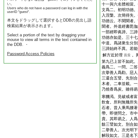
い。
十一與六名體相當。
Users who do not have a password can log in with the
文爲二。初明功徳。
userID "guest".
入涅槃。次簡得失。
本文をドラッグして選択するとDDBの見出し語
功徳云。不聞聞者。
検索結果が表示されます。
聞者。外道經書毘伽
一部經即眞諦。三諦
Select a portion of the text by dragging your
功徳亦如是。三十七
mouse to view all terms in the text contained in
中道。爲諸衆生分別
the DDB. ・
三諦始終不異。若能
Password Access Policies
解方近於理
。
云云
第九已上皆不如此。
義爲二。一問。二答
次擧善人爲勸。惡人
三還合五譬。先別合
木者。二車並載。一
乃燒香爲炭。雖得易
寒饑渇。見破戒者富
飮食。所利無幾所失
石者。昔人乘馬腰著
帶。即便問之。市中
貴。其即易之。人爲
餘三譬如文。別合如
二擧善人。次光明下
解段如文。三是名下