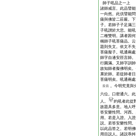
師子吼品之一上
諸師咸言。此品譬能
一向然。此倶譬能問
薩與佛皆二莊嚴。下
子。若師子子足滿三
子吼讃於大悲。能吼
二種雙明。講者因何
稱師子吼菩薩品。云
題則失文。依文不失
菩薩擬子。吼通兩處
師字自邊安匝言師。
行圓滿。又師字訓帥
故知師者擬佛明矣。
禀於師。若從師者日
菩薩明矣。吼通兩處
。今明究竟與
云云
六位。口密通六。此
人。
約吼者此從
故題具多意。地人呼
答安樂性問。河西。
用。若是入證。入證
説。若答安樂性問。
以此品答之。若明佛
用目説人。諸説乖舛