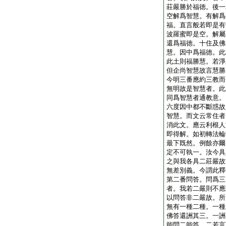
莊嚴勝於福徳。後一
空解爲智慧。有解爲
福。直言般若即是有
波羅蜜即是空。解屬
還爲福徳。十住及佛
慧。因中爲福徳。此
此土則福勝慧。若淨
但企尚智慧故言慧勝
今明三番應約三教而
無明故是智慧者。此
同爲智慧者通教意。
六度因中都不斷惑故
智慧。而文云常住者
消此文。應云利根人
即得解。如初轉法輪
最下既然。例餘亦爾
定不可執一。汝今具
之與我各具二莊嚴故
無差別義。今謂此釋
第二番問答。問爲三
者。我若二嚴則不應
以問答非二嚴故。所
無有一種二種。一種
佛答還詶其三。一詶
能問二能答。二若言