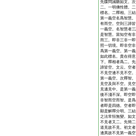
先牒問誡聽如文。次
二。一明佛性體。二
標名。二釋相。三結
第一義空名爲智慧。
有而空。空則三諦皆
一義空。名智慧者三
是智慧。當知空有非
而三。即非三非一即
照一切境。即非空非
爲第一義空。第一義
如此標名。貴在得意
下。釋相者爲二。先
諦皆空。文云。空者
不見空邊不見不空。
第一義空。次釋智。
見空及與不空。見空
見邊見中。是第一義
後不淺不深。即空即
非智而空而智。是爲
者即是四徳。空者即
顯是解釋分明。三結
之法常恒無變。如文
不見者又二。先簡二
道見故不見。初文者
邊異故不見第一義空