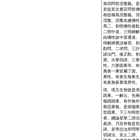
第四問答涅槃義。是
若從其文應言問答佛
相從稱爲涅槃義。涅
涅槃。涅槃名總佛性
爲二。初明佛性後歎
二明中道。三明縛解
由佛性故中當通達。
得解縛應須修習。初
勸問。二求問。三許
諸法門。後正勸。初
寶。次擧四諦。三擧
性。六擧因果等。有
萬善一乘皆屬了因。
果性。有衆生無衆生
有眞無眞擧境界性。
境。境又生智故是境
因果。一解云。先兩
報因因果。有作無作
善惡業報。是煩惱業
世因果。下三句明世
者。總論是擧二諦法
眞諦。乃至有報是世
諦。若準恣汝所問寧
切諸法。豈止二諦。