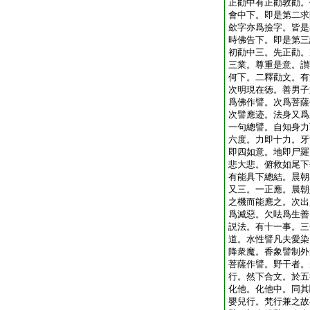
正勸中有正勸敦勸。
會中下。即是第二求
歛字亦爲撿字。皆是
時佛告下。即是第三
初勸中三。先正勸。
三業。尊重是意。讃
何下。二釋勸文。有
次明現在徳。善男子
爲佛作譬。次爲菩薩
次譬應迹。法身又爲
一句總譬。自知身力
六度。力即十力。牙
即四如意。地即尸羅
悲大悲。俯救如尾下
有能具下總結。晨朝
又三。一正應。晨朝
之機而能應之。次出
爲滅惡。欠呿爲生善
説法。有十一事。三
道。水性譬凡夫愛染
降衆魔。香象譬制外
菩薩作譬。野干者。
行。然下合文。於五
化他。化他中。同其
嬰兒行。梵行兼之故