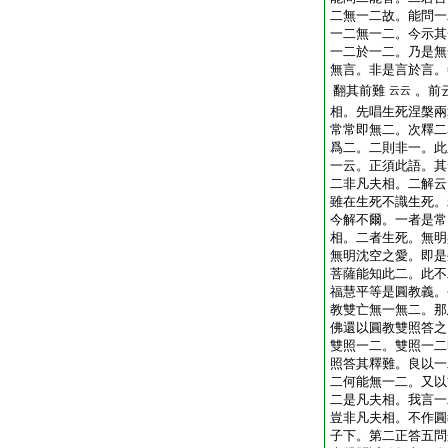
二無一二故。能問一
一二無一二。今示其
一二於一二。乃是無
無言。非是言於言。
翻其前難
。前
云云
相。先唱生死涅槃兩
常常即無二。次釋二
爲二。二則非一。此
一云。正須此語。其
二非凡夫相。二解云
雖在生死不識生死。
今解不爾。一者是常
相。二者生死。無明
無明沈空之愛。即是
菩薩能知此二。此不
福慧平等是圓教義。
教雙亡無一無二。那
佛還以圓教雙照答之
雙照一二。雙照一二
照答其釋難。良以一
二何能無一二。又以
二是凡夫相。我言一
豈非凡夫相。不作圓
子下。第二正答五問