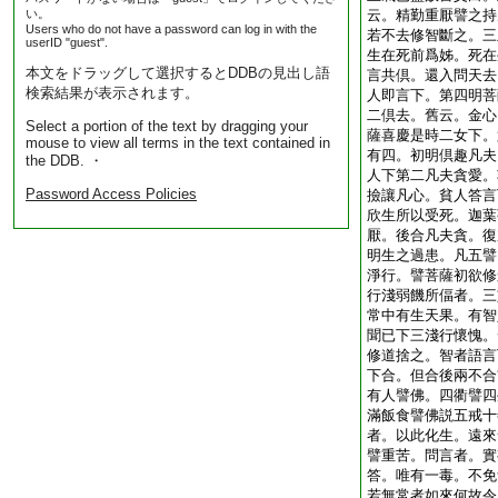
い。
云。精勤重厭譬之持
Users who do not have a password can log in with the
若不去修智斷之。三
userID "guest".
生在死前爲姊。死在
本文をドラッグして選択するとDDBの見出し語
言共倶。還入問天去
検索結果が表示されます。
人即言下。第四明菩
二倶去。舊云。金心
Select a portion of the text by dragging your
薩喜慶是時二女下。
mouse to view all terms in the text contained in
有四。初明倶趣凡夫
the DDB. ・
人下第二凡夫貪愛。
Password Access Policies
撿讓凡心。貧人答言
欣生所以受死。迦葉
厭。後合凡夫貪。復
明生之過患。凡五譬
淨行。譬菩薩初欲修
行淺弱饑所偪者。三
常中有生天果。有智
聞已下三淺行懷愧。
修道捨之。智者語言
下合。但合後兩不合
有人譬佛。四衢譬四
滿飯食譬佛説五戒十
者。以此化生。遠來
譬重苦。問言者。實
答。唯有一毒。不免
若無常者如來何故令