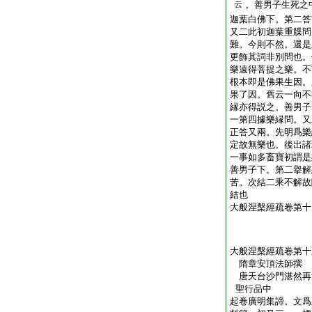
。善男子生死之
云
迦葉白佛下。第二答
又二此初迦葉重牒問
難。今則不然。還是
更飾其詞非別問也。
樂遠得菩提之樂。不
根本即是佛果生因。
果了因。舊云一向不
縁亦得説之。善男子
一第四據樂縁問。又
正答又兩。先明爲樂
定故無樂也。後出諸
一事如多畜寶初謂是
善男子下。第二擧解
苦。次結二乘不解故
結也
大般涅槃經疏卷第十
大般涅槃經疏卷第十
隋章安頂法師撰
唐天台沙門湛然
聖行品中
起卷廣明集諦。文爲