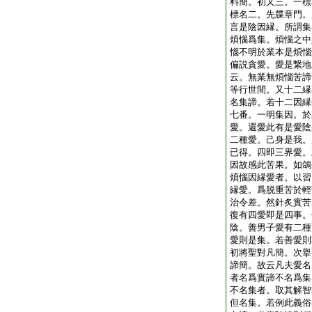
料簡。初又三。一標
標名二。先牒章門。
言是陰因縁。所謂集
煩惱爲集。煩惱之中
惱不明於業本是煩惱
偏説貪愛。愛是繋地
云。無業無煩惱苦諦
等行世間。又十二縁
名集諦。若十二因縁
七番。一明集因。於
愛。還愛此有是愛陰
二種愛。己身是我。
已得。四即三界愛。
因故感此苦果。如鴿
煩惱因縁愛者。以習
縁愛。爲脱重苦於輕
治令差。然針炙實苦
復有四愛即是四事。
陰。善男子愛有二種
愛則是集。若善愛則
初將聖對凡簡。次擧
諦簡。故云凡夫愛名
者名爲實諦不名爲集
不名集者。取其解智
但名集。若例此義俗