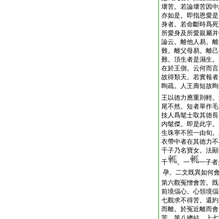
壞苦。若論壞苦因中
亦如是。即指恩愛是
身者。若命斷時爲死
所愛身及所愛親屬并
論云。離他人易。離
難。離父母易。離己
難。頂生者是濕生。
在於王側。云何而言
故得類天。若實報者
眴疏。人王壽短故眴
王以徳力應重則輕。
尾不然。短者單作毛
技人爲髦士取其徳長
内髦傑。即是此字。
生珠寧不照一由旬。
衣帶中者在其徳力不
千子乃名寶女。法顯
千
。一
一子者
孕。二文既異如何
第六觀冤憎會苦。既
前境偪心。心領境偪
七觀求不得苦。還約
而離。於冤近離而會
苦。第八總結。上七