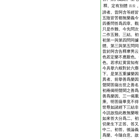
釋。定有別體
云云
諦者。昔阿含等經皆
五陰皆苦都無樂義今
四番問答爲四章。觀
只是作難。今先問次
二作五難。三結。初
初第一與第四問同據
體。第三與第五問同
昔於阿含告釋摩男云
色若定樂不應厭色。
色。若求紅黄當知有
今具擧六根對於六塵
下。是第五重據樂因
異者。前擧善爲樂因
聲聞菩薩出世之善名
初兩偈明聲聞之善爲
善爲樂因。三一偈重
乘。明菩薩畢竟不得
世尊如諸經下三結非
今説故指此教無樂唯
如來答大分爲二。初
切衆生下正答。答又
中二。初答。後論義
爲樂。今隨自意。故