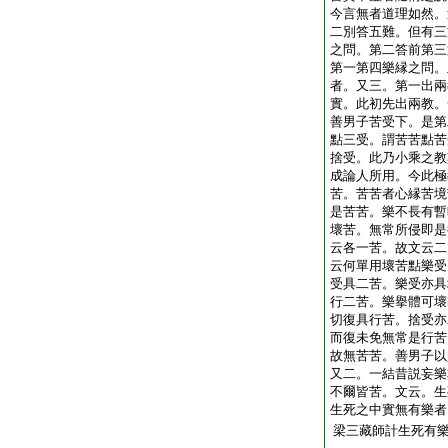
今言無者道理如然。
二別答五難。但有三
之問。第二答前第三
第一第四樂縁之問。
者。又三。第一出兩
實。此初先出兩教。
善男子苦受下。是第
點三受。謂苦苦點苦
捨受。此乃小乘之教
成論人所用。今此極
苦。苦苦者心縁苦境
是苦苦。樂不長有暫
壞苦。無常所侵即是
云各一苦。故文云二
云何單用壞苦點樂受
受具二苦。樂受亦具
行二苦。樂擧體可壞
切復具行苦。捨受亦
而復未免無常是行苦
故無苦苦。善男子以
又二。一結昔説妄樂
不爾皆苦。文云。生
生死之中實無有樂者
梁三藏師計生死有