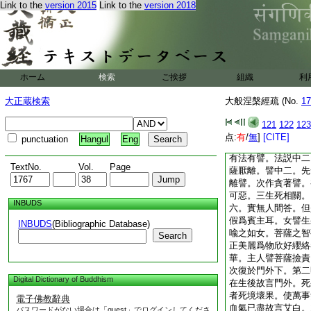
因互別。二由費財殺
Link to the
version 2015
Link to the
version 2018
同。放逸破戒而命根
戒捨命者直名壞命。
造罪。便名死屍。無
名爲放逸。破四重禁
文。夫八苦者前七有
ホーム
検索
ご挨拶
組織
利
體。今依經文以五陰
即是苦體。方便陰
大正蔵検索
大般涅槃經疏 (No.
17
之根本下。第二廣明
爲三。一明生爲苦本
121
122
123
多過患。初明生苦爲
点:
有
/
無
]
[CITE]
punctuation
Hangul
Eng
六苦生亦是本。世間
有法有譬。法説中二
TextNo.
Vol.
Page
薩厭離。譬中二。先
離譬。次作貪著譬。
可惡。三生死相關。
INBUDS
六。實無人間答。但
假爲賓主耳。女譬生
INBUDS
(Bibliographic Database)
喩之如女。菩薩之智
Search
正美麗爲物欣好纓絡
華。主人譬菩薩撿責
次復於門外下。第二
Digital Dictionary of Buddhism
在生後故言門外。死
者死境壞果。使萬事
電子佛教辭典
血氣已盡故言艾白。
パスワードがない場合は「guest」でログインしてくださ