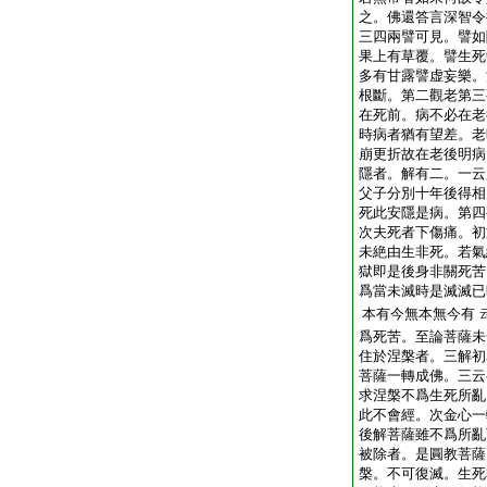
之。佛還答言深智令
三四兩譬可見。譬如
果上有草覆。譬生死
多有甘露譬虚妄樂。
根斷。第二觀老第三
在死前。病不必在老
時病者猶有望差。老
崩更折故在老後明病
隱者。解有二。一云
父子分別十年後得相
死此安隱是病。第四
次夫死者下傷痛。初
未絶由生非死。若氣
獄即是後身非關死苦
爲當未滅時是滅滅已
本有今無本無今有
爲死苦。至論菩薩未
住於涅槃者。三解初
菩薩一轉成佛。三云
求涅槃不爲生死所亂
此不會經。次金心一
後解菩薩雖不爲所亂
被除者。是圓教菩薩
槃。不可復滅。生死