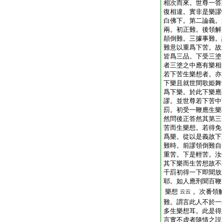
相次而來。世尊一答
復相違。實非是樂謬
白佛下。第二論義。
兩。初正難。後領解
顛倒難。三據事難。
難意以重爲下苦。故
皆爲三品。下受三塗
者三塗之中應有樂相
若下苦生樂想者。亦
下樂且就世間歌姫舞
爲下樂。於此下樂應
謬。並世尊若下苦中
罰。初受一鞭應生樂
然問後正答然其第三
苦而生樂想。若得免
爲樂。從以是義故下
難時。前謬領倒難自
重苦。下是輕苦。汝
其下樂而生苦想故不
千罰初得一下即聞放
耶。如人應刑聞百鞭
樂想
。次番領
云云
難。謂言此人不於一
多生樂想耳。此是得
言實不虚者隨情之説