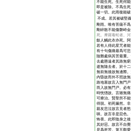
不能生死。生死何能
即是被除。不爲生死
破一切。此雨復能破
不成。若其被破堅
剛雨。唯有菩薩不爲
剛碎散不能傷磐峙金
死。摩羅毒蛇者。河
餘人觸此衣亦死。阿
若有人得此星咒者能
有十句傷痛最爲可悲
險難處病其苦最重。
去處懸遠者其路無窮
逝無隨去者。於十二
無前無後故無邊際。
内昏故而外不照故無
路地塞故言入無門戸
而入故無門戸。必有
時恍愡故。言雖無痛
可療治。賢聖所不能
得脱。初死儼然。非
親友悲泣故言見者愁
啖。故言非是惡色。
怖畏。此即陰身之後
其好惡。故言不自覺
是爲死苦。第五觀愛