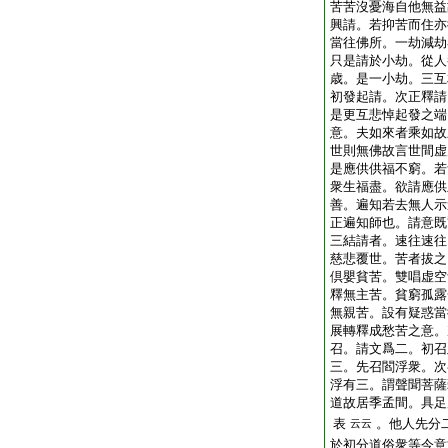
苦苦沒憂海自他無益
興請。若抑苦而住亦
當往佛所。一劫減劫
只是請於小劫。從人
歳。是一小劫。三互
初發起請。次正釋請
是更互悲悼起發之端
意。夫如來者乘如故
世則無佛故言世間虚
是應供供福不窮。若
衆生福盡。欲請應供
善。遍知若去無人示
正遍知師也。請意既
三結請者。速往速往
慈悲覆世。苦者拔之
倶嬰貧苦。雙唱虚空
釋無主苦。貧窮孤露
無親苦。設有疑惑當
展轉釋成愁苦之意。
召。請文爲二。初召
三。先召閻浮衆。次
浮有三。謂聲聞菩薩
道故居季孟間。具足
表
。他人先分
云云
於初分道俗衆等今意