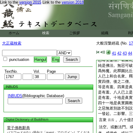
顯如前。比丘者氣類
Link to the
version 2015
Link to the
version 2018
不仰不下。不方不維
名乞士。戒禁七支禪
惱脂是名破惡。修此
境。復恐度人是故愁
非仰非下非方非維。
ホーム
検索
ご挨拶
組織
利
無知者是名破惡。不
怖魔。此釋通比丘義
大正蔵検索
大般涅槃經疏 (No.
17
求中道法喜是名乞食
惡。以煩惱怖故業怖
41
42
43
44
魔怖。是爲怖魔。此
punctuation
Hangul
Eng
悉有安樂性。名眞乳
純是佛法。無惡可破
爲怖魔。此釋圓比丘
TextNo.
Vol.
Page
人已上和合名衆。釋
實四僧。後之二僧。
等是有羞。四果是眞
INBUDS
是有羞。八人已上是
INBUDS
(Bibliographic Database)
是有羞。十地是眞實
Search
四十一地是眞實圓教
之惡無差別故不別説
一發起。二影響。三
Digital Dictionary of Buddhism
言衆
。八十億
云云
法空。或數法門。
電子佛教辭典
パスワードがない場合は「guest」でログインしてくださ