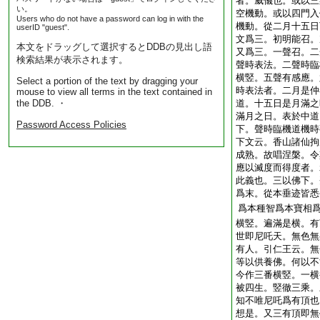
者。威儀也。或以三
い。
空機動。或以四門入
Users who do not have a password can log in with the
機動。從二月十五日
userID "guest".
文爲三。初明能召。
本文をドラッグして選択するとDDBの見出し語
又爲三。一聲召。二
検索結果が表示されます。
聲時表法。二聲時臨
横竪。五聲有感應。
Select a portion of the text by dragging your
時表法者。二月是仲
mouse to view all terms in the text contained in
the DDB. ・
道。十五日是月滿之
滿月之日。表於中道
Password Access Policies
下。聲時臨機道機時
下文云。香山諸仙拘
成熟。故唱涅槃。令
應以滅度而得度者。
此義也。三以佛下。
爲末。從本垂迹皆悉
爲本種智爲本寶相
横竪。遍滿是横。有
世即尼吒天。無色無
有人。引仁王云。無
等以供養佛。何以不
今作三番横竪。一横
被四生。竪徹三乘。
知不唯尼吒爲有頂也
想是。又三有頂即無