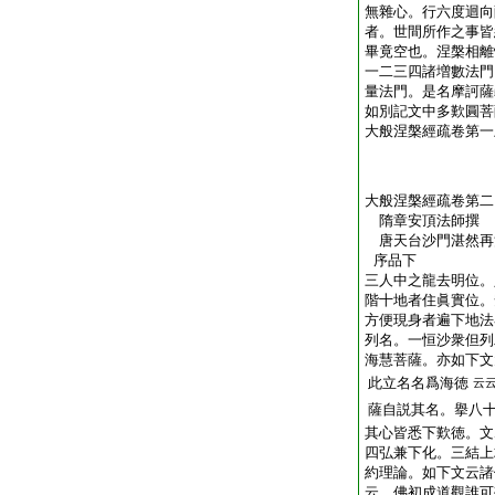
無雜心。行六度迴向
者。世間所作之事皆
畢竟空也。涅槃相離
一二三四諸増數法門
量法門。是名摩訶薩
如別記文中多歎圓菩
大般涅槃經疏卷第一
大般涅槃經疏卷第二
隋章安頂法師撰
唐天台沙門湛然
序品下
三人中之龍去明位。
階十地者住眞實位。
方便現身者遍下地法
列名。一恒沙衆但列
海慧菩薩。亦如下文
此立名名爲海徳
云
薩自説其名。擧八
其心皆悉下歎徳。文
四弘兼下化。三結上
約理論。如下文云諸
云。佛初成道觀誰可