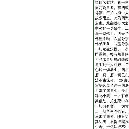
類位名歎結。初一恒
恒河爲量者。有四義
得福。三於八河中大
故多用之。此乃四悉
類也。此翻道心大道
盡教化一切衆生。二
淨一切佛土。四盡持
佛種不斷。六盡分別
佛弟子衆。八盡分別
一切衆生煩惱。十盡
門爲首。復有無量阿
大品佛自明摩訶薩義
量生死中大莊嚴。二
心於一切衆生。四當
度一切。度一切已忘
法不生法相。七純以
當學智慧了達一切法
十當了無量相。是十
釋此十義。一大莊嚴
萬億劫。於生死中利
一切所有者。一切貴
三一切衆生等心者。
三乘度脱者。隨其堪
其功者。不得彼我亦
生者。一切法皆不生