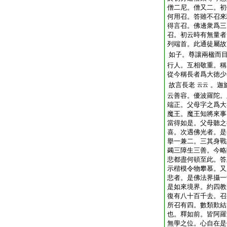
僧二尼。僧又二。初
何用召。答雖不召來
得言召。佛邊衆爲三
召。初云時有無量者
列端首。此通徒屬故
如子。尊讓兩楹而
行人。互相敬重。稱
從今稱長者爲大徳少
故言長老
。迦
云云
云善容。優波羅陀。
端正。父母字之爲大
魔王。魔王知將來事
當得如是。父母聽之
喜。次遇佛光者。是
擧一兼二。三其身戰
蠲三障生三善。今略
悲都盡何頓至此。答
示楷模令物攀慕。又
悲者。是佛法界攝一
是如來境界。約四教
復有八十百千去。召
所召有四。數類歎結
也。釋如前。皆阿羅
無學之位。心自在是