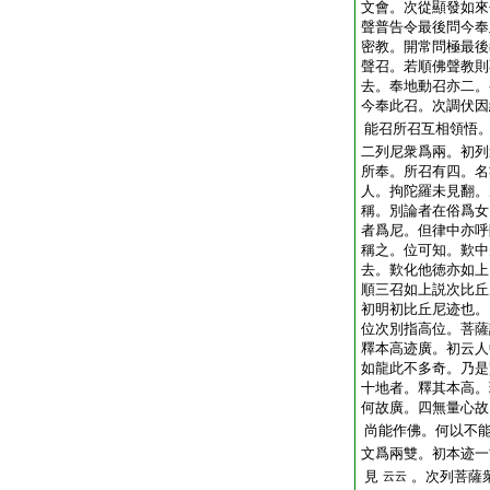
文會。次從顯發如來
聲普告令最後問今奉
密教。開常問極最後
聲召。若順佛聲教則
去。奉地動召亦二。
今奉此召。次調伏因
能召所召互相領悟
二列尼衆爲兩。初列
所奉。所召有四。名
人。拘陀羅未見翻。
稱。別論者在俗爲女
者爲尼。但律中亦呼
稱之。位可知。歎中
去。歎化他徳亦如上
順三召如上説次比丘
初明初比丘尼迹也。
位次別指高位。菩薩
釋本高迹廣。初云人
如龍此不多奇。乃是
十地者。釋其本高。
何故廣。四無量心故
尚能作佛。何以不
文爲兩雙。初本迹一
見
。次列菩薩
云云