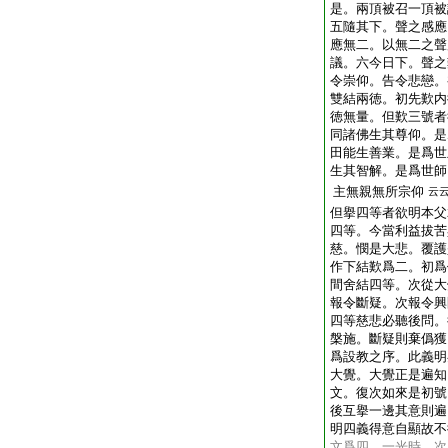
是。兩頂被召一頂被
五隨其下。聲之感應
應無二。以無二之聲
議。六今日下。聲之
令崇仰。告令悲戀。
雙結兩徳。初先歎内
徳無量。但歎三號者
同諸佛生其尊仰。是
田能生善業。是爲世
生其智解。是爲世師
主無親無所宗仰
云
但擧四等者欲明本父
四等。今當利益拔苦
慈。憫是大悲。覆護
作下結歎爲二。初爲
間舍結四等。次從大
報令斷疑。次報令興
四等慈悲必聽後問。
槃施。斷疑則棄僞獲
爲設教之序。此義明
大覺。大覺正是遍知
文。復次如來是初號
後互擧一邊其意則遍
明四義得意自顯故不
文爲四。一光時。次