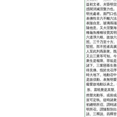
益初文者。夫昏明交
惑闇消滅涅槃力也。
明光處者。面門口也
表佛性非六不離六法
表隨自意。玻璃瑪瑙
隨他意。又大涅槃海
種龜魚種種珍寶其明
六道淨六根。故放六
照。三千乃至十方。
竪照。而不照者高廣
人至此判爲新衆。既
又云三業等可知。今
衆生是報障。罪垢是
諸下。三業戀慕生善
得見佛。指於光召序
時大地下。地動召中
是故倶動。表無明愛
癡愛故地動以表之。
形。震吼覺是其聲
然聲光動等。或前或
豈可定執。從時諸衆
初總明所召。謂時諸
明所召。謂隨類別出
請。三釋請。四釋苦