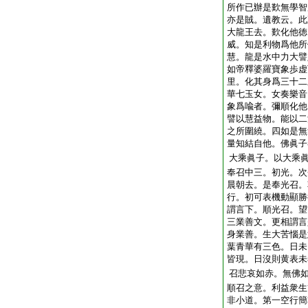
所作已辦是歎無學智
亦是賊。遺教云。此
大龍王去。歎化他徳
威。知是利物爲他所
慧。龍是水中力大譬
如帝釋婆羅寶象歩虚
里。化其身爲三十二
華七玉女。女奏樂音
象爲喩者。彌順化他
譬以慧益物。能以二
之所圍繞。四如是無
量知結自他。佛眞子
大乘眞子。以大乘
奉召中三。初光。次
晨朝去。是奉光召。
行。初可表機動顯勝
謂言下。順光召。望
三業善文。更相謂言
身業善。生大苦惱是
葉青華有三色。日未
皆現。日沒則黄表未
召悲哀如赤。無佛
順召之意。利益衆生
非小道。第一空行簡