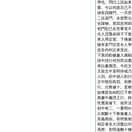
學也。問曰上説如來
槃。今以何故言已不
徳有四種門。一共世
二住寂門。未曾暫出
化隨物。第四息用歸
初門彰已在世畢竟不
住入涅槃矣
師子下復
來入禪定窟。下佛廣
雖有多門宗意令人學
從非内外訖來至此。
下第四勸修趣入廣顯
段中證行何別而須重
來以趣實證。今此文
又前文中直明持戒乃
人別。此中就人彰行
文中階別有四。初教
行。次教修十。是種
如佛昔告純陀已下教
善趣中趣證之行。師
性應當修下。就常沒
初中有二。一重明向
丘能斷十下教修趣入
其義相似。前明無相
相定者名大涅槃以何
爲辨。初明遠離十種