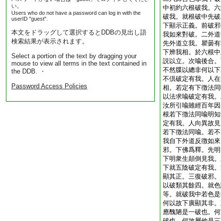
い。
中初約六根破我。六
Users who do not have a password can log in with the
破我。就根破中先破
userID "guest".
下顯示正義。前破邪
本文をドラッグして選択するとDDBの見出し語
我如來對破。二外道
検索結果が表示されます。
先外道立我。瞿曇有
下辨我相。於六根中
Select a portion of the text by dragging your
説以立。次喩後合。
mouse to view all terms in the text contained in
不然牒以總非何以下
the DDB. ・
不倶破定有我。人在
Password Access Policies
相。若定有下徴法同
以法求喩破定有我。
汝所引喩雖經百年因
根若下徴法同喩明知
定有我。人向異故見
若下徴法同喩。若不
我
自下外道反徴如來
邪。下佛爲釋。先明
下明衆生顛倒見我。
下就五陰破定有我。
顯其正。三復破邪。
以破類其餘四。就色
等。就破我中若色是
何以故下廣顯其非。
應醜陋是一破也。何
破也。何故屬他是三