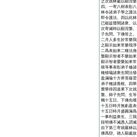
之
次就林處以顯涅槃
四。一寄八樹表彰八
林令諸弟子學之護法
即令護法。四以此林
已能益聲聞諸衆。以
次寄滅時以顯涅槃。
子先問。下佛答之。
二月人多生於常樂我
之顯示如來常樂我淨
二爲表如來二種法身
槃顯示智者不樂如來
顯示智者愛樂如來常
殖等事表彰弟子修諸
種殖喩諸衆生聞法發
盈滿喩十方界菩薩雲
弟子種諸善根。四華
覺華得四道果
下次就
槃。師子先問。生等
獨十五日。下佛先嘆
十五日時月無虧盈表
十五日時月盛圓滿爲
一事利益衆生。三我
段明佛不滅愚人謂滅
自下第三寄就嚴林以
佛爲辯。徳人顯處故