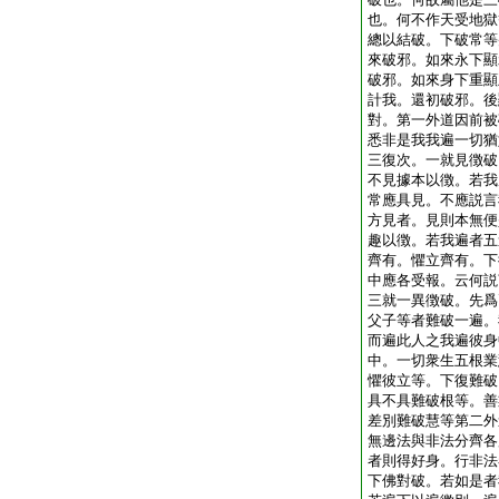
也。何不作天受地獄
總以結破。下破常等
來破邪。如來永下顯
破邪。如來身下重顯
計我。還初破邪。後
對。第一外道因前被
悉非是我我遍一切猶
三復次。一就見徴破
不見據本以徴。若我
常應具見。不應説言
方見者。見則本無便
趣以徴。若我遍者五
齊有。懼立齊有。下
中應各受報。云何説
三就一異徴破。先爲
父子等者難破一遍。
而遍此人之我遍彼身
中。一切衆生五根業
懼彼立等。下復難破
具不具難破根等。善
差別難破慧等
第二外
無邊法與非法分齊各
者則得好身。行非法
下佛對破。若如是者