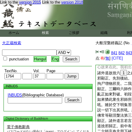
Link to the
version 2015
Link to the
version 2018
寄滅身以顯證入
處中有二。一寄城處
樂我淨。二寄林處明
處中師子初問。問意
城而來至此。二問何
弊惡之處如來何故於
ホーム
検索
ご挨拶
組織
利
對後問。汝不應言弊
微妙以理教示。何以
大正蔵検索
大般涅槃經義記 (No.
處法説略釋。如賤人
我念昔下答第二問。
841
842
843
於此處聞佛名號修行
点:
有
/
無
]
[CITE]
punctuation
Hangul
Eng
在此。二曾此處修四
心故來在此。我初出
TextNo.
Vol.
Page
諸外道故捨六
1
之
邪顯正。先別後結。
拘尸増物邪見。二我
INBUDS
顯正。三爾時六師作
亂正如來對破。初段
INBUDS
(Bibliographic Database)
如來憐此衆生邪師所
Search
吼。雖於空下明集菩
説一切下出其所吼。
佛常等顯涅槃法
第三
Digital Dictionary of Buddhism
顯正。諸外道言若言
道捨邪歸正。前中有
電子佛教辭典
二六師言色非我下破
パスワードがない場合は「guest」でログインしてくださ