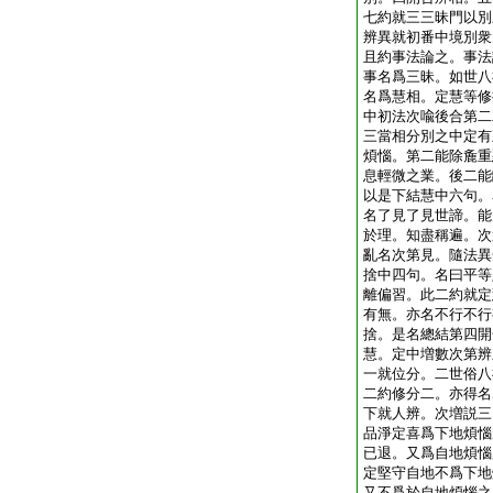
七約就三三昧門以別
辨異
就初番中境別衆
且約事法論之。事法
事名爲三昧。如世八
名爲慧相。定慧等修
中初法次喩後合
第二
三當相分別之中定有
煩惱。第二能除麁重
息輕微之業。後二能
以是下結慧中六句。
名了見了見世諦。能
於理。知盡稱遍。次
亂名次第見。隨法異
捨中四句。名曰平等
離偏習。此二約就定
有無。亦名不行不行
捨。是名總結
第四開
慧。定中増數次第辨
一就位分。二世俗八
二約修分二。亦得名
下就人辨。次増説三
品淨定喜爲下地煩惱
已退。又爲自地煩惱
定堅守自地不爲下地
又不爲於自地煩惱之