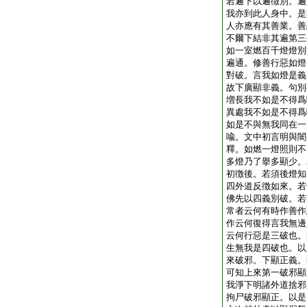
若遍下以遍徴別。遍
我亦到此人身中。是
人亦應有其善業。善
不爾下結非其遍
第三
如一室燃百千燈燈別
遍通。修善行惡如燈
對破。言我如燈是義
故下廣顯非義。句別
増長我不如是不得爲
異處我不如是不得爲
如是不與無我同在一
喩。文中初言明與闇
釋。如燃一燈照則不
多燈乃了擧多顯少。
初徴後。若須後燈知
四外道反徴如來。若
佛先以四義別破。若
常者云何有時作善作
作云何復得言我無邊
云何行惡是三破也。
生無我是四破也。以
來破邪。下顯正義。
可知
上來第一破邪顯
我淨下明諸外道捨邪
拘尸破邪顯正。以是