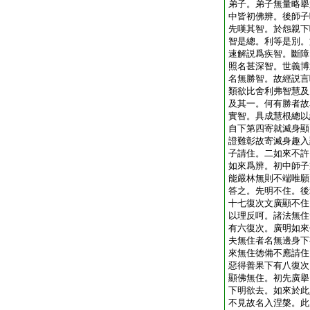
弟子。弟子無量略擧
中皆初佛辨。後師子
先嘆其智。於怨親下
智是總。利等是別。
速解説爲疾智。斷障
照名甚深智。世義博
名無勝智。故經説言
類欲比舍利弗智慧及
及其一。何有勝者故
實智。具成慧根總以
自下第四寄就滅身顯
證難彰故寄滅身趣入
子請住。二如來不許
如來爲辨。初中師子
能嚴林無則不端唯願
答之。先明不住。後
十七復次文廣顯不住
以理反呵。諸法無住
有六復次。廣明如來
夫無住者名無邊身下
來無住徳備不應請住
惡得善果下有八復次
顯佛無住。初先廣擧
下明欲去。如來於此
不見故名入涅槃。此