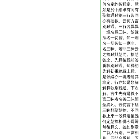
何名定約智難定。慧
如是於中細求有同有
聖執通難別三行皆同
亦有捨數。云何方言
別難通。三行各異異
一境名爲三昧。餘縁
法名一切智。知一則
名一切智知一應非。
名三昧。若非三昧云
之捨難與慧同。捨慧
答之。先釋後難却答
番執別難通。却釋初
先解初番總縁上難。
是餘縁亦一境者隨其
非定。行亦如是類解
解釋執別難通。下次
解。言生先有是義不
言三昧者名善三昧簡
聖異凡。云何言下結
三昧類顯慧捨。不同
數
上來一段釋遣後難
何定慧捨相佛今爲辨
然後釋文。義如別章
二就人分別。三當相
別。四開合辨相。五