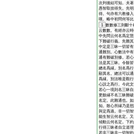
次列後結可知。夫著
愚智取捨得失。先明
得。句亦有六
教修入
嘆。略中初問何等比
1
數數修三則斷十
云數數。有經亦云時
中先問云何名爲定慧
下難破行義。先難其
中定是三昧一切皆有
通難別。心數法中有
通有難破別修。若心
法是其三昧。令餘皆
總名爲縁。別名爲行
顯異名。總法可以通
爲縁。別法唯是觀行
心説之爲行。今此文
若心一境則名三昧自
更餘縁不名三昧難破
名定。此難通也。如
知。散心所縁乃是想
與定爲過。非一切智
能生智云何名定。又
傾動云何名定。下約
行得三昧者自立道理
若非三昧非一切智約