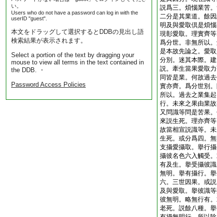
い。
説爲三。煩惱業苦。
Users who do not have a password can log in with the
二分是其業道。餘因
userID "guest".
明及與愛取倶是煩惱
本文をドラッグして選択するとDDBの見出し語
現彰愛取。理實齊等
検索結果が表示されます。
爲分世。非無所以。
是本故先論之。愛取
Select a portion of the text by dragging your
分別。迷其本際。建
mouse to view all terms in the text contained in
説。牽生當果愛取力
the DDB. ・
同皆是業。何故過去
Password Access Policies
實亦齊。爲分世別。
所以。過去之業集起
行。未來之果由業故
又問識等問是苦果。
來説生死。理亦齊等
故當相宣説識等。未
生死。或分爲四。無
支攝愛攝取。擧行攝
攝彼名色六入觸受。
有及生。擧受攝彼識
無明。擧有攝行。擧
六。三世因果。或説
及與愛取。擧彼識等
彼無明。略無行有。
老死。説餘八種。擧
有攝無明行。所以除