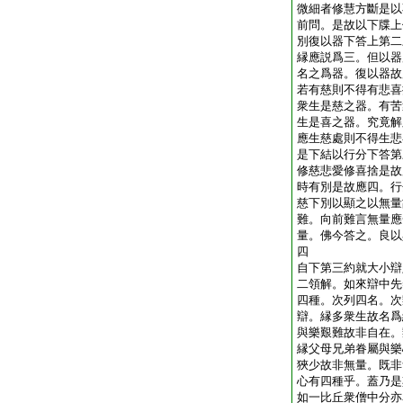
微細者修慧方斷是以
前問。是故以下牒上
別
復以器下答上第二
縁應説爲三。但以器
名之爲器。復以器故
若有慈則不得有悲喜
衆生是慈之器。有苦
生是喜之器。究竟解
應生慈處則不得生悲
是下結
以行分下答第
修慈悲愛修喜捨是故
時有別是故應四。行
慈下別以顯之
以無量
難。向前難言無量應
量。佛今答之。良以
四
自下第三約就大小辯
二領解。如來辯中先
四種。次列四名。次
辯。縁多衆生故名爲
與樂艱難故非自在。
縁父母兄弟眷屬與樂
狹少故非無量。既非
心有四種乎。蓋乃是
如一比丘衆僧中分亦