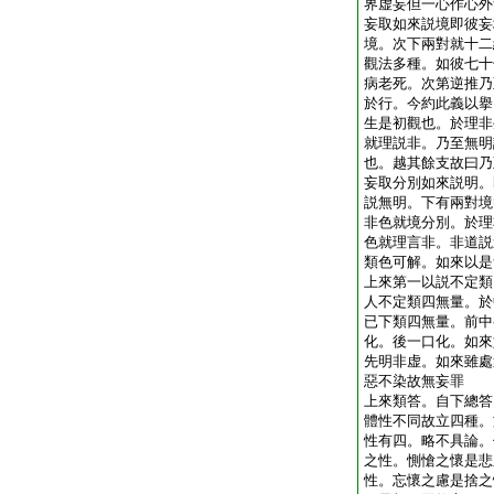
界虚妄但一心作心外
妄取如來説境即彼妄
境。次下兩對就十二
觀法多種。如彼七十
病老死。次第逆推乃
於行。今約此義以擧
生是初觀也。於理非
就理説非。乃至無明
也。越其餘支故曰乃
妄取分別如來説明。
説無明。下有兩對境
非色就境分別。於理
色就理言非。非道説
類色可解。如來以是
上來第一以説不定類
人不定類四無量。於
已下類四無量。前中
化。後一口化。如來
先明非虚。如來雖處
惡不染故無妄罪
上來類答。自下總答
體性不同故立四種。
性有四。略不具論。
之性。惻愴之懷是悲
性。忘懷之慮是捨之