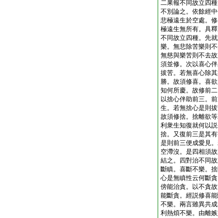
二果報不同故立四種
不別論之。依餘經中
悲極遠生於空處。修
極遠生無所有。具釋
不同故立四種。先就
樂。無悲除苦樂則不
無慈與樂苦則不去故
須並修。次以喜心伴
拔苦。若無喜心除其
勝。故須修喜。喜欲
知何所慶。故修前二
以捨心伴助前三。前
生。若無捨心是則拔
故須修捨。捨離欲等
利衆生知復就何以説
捨。又復前三是其有
是則前三便成愛見。
空滯沒。是四相須故
結之。四對治不同故
斷瞋。喜斷不樂。捨
心是無瞋性云何斷貪
傍能治貪。以不貪故
能斷貪。經説修喜能
不樂。兩言雖異共成
利熱煩不樂。由離嫉