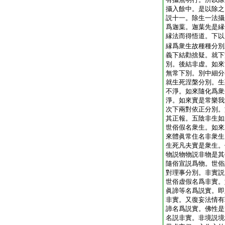
攝入餘中。是以除之
説十一。除生一法攝
爲迦葉。迦葉先是縁
縁法而得悟道。下以
縁爲衆生故種種分別
義下結勸捨疑。就下
別。後結非虚。如來
無常下別。別中細分
就生死涅槃分別。生
不淨。如來隨化爲衆
淨。如來實是常樂我
次下兩對依正分別。
其正報。五陰非生如
世俗假名衆生。如來
來體眞常住名非衆生
生死凡夫實是衆生。
物説物物説非物是其
隨俗宣説爲物。世俗
對理事分別。非實説
世俗虚假名爲非實。
眞諦等名爲説實。即
非實。又復妄法情有
諦名爲説實。佛性是
名説非實。非境説境