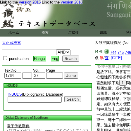
Link to the
version 2015
Link to the
version 2018
假名衆生亦無。以此
相。衆生聞之便捨有
離本有相羈礙之苦。
實不見衆生可與。此
之義。下以此義類餘
縁四。是故下就之結
ホーム
検索
ご挨拶
組織
利
上來兩番執三難四。
擧二人見愛列名。下
大正蔵検索
大般涅槃經義記 (No.
慈悲。愛多嫉妬故修
難。夫無量下執一難
744
745
746
邊不可得故名無量辯
点:
無
/
有
]
[CITE]
punctuation
Hangul
Eng
無量者則應是一不應
者何得無量以別徴總
TextNo.
Vol.
Page
是故下結。佛答有三
心體性四下總答前問
言慈斷瞋下別
1
問
INBUDS
類四無量。或有衆生
四無量。説不定中如
INBUDS
(Bibliographic Database)
難知總以標擧。下別
Search
定。如來有大方便已
前中且説十二縁法以
一因縁爲衆生下擧彼
Digital Dictionary of Buddhism
或一。總十二縁唯一
果。過去世中無明與
電子佛教辭典
是其因分。現在識等
パスワードがない場合は「guest」でログインしてくださ