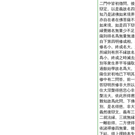
二門中皆初徴問。後
辯定。以是義故名四
知乃是諸佛如來境界
亦自在者在佛菩薩不
如來境。如是四下辯
縁覺雖名無量少不足
薩則得名爲無量無邊
自下第四明修成相。
修名小。終成名大。
所縁則有所不縁故名
爲小。終成之時滅去
別等衆生界平等攝取
過餘始學故名爲大。
薩住於初地已下明其
修中有二問答。前一
答辯明所修非大所以
住大涅槃得慈悲心非
槃法大。依此所得應
難知故爲此問。下佛
別。是名得慈。非大
義然後辯文。義有三
二就法縁。三就無縁
一離欲得。二方便得
依諸禪修四無量。後
下結。得上禪時本失