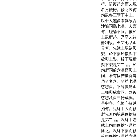
得。雖復得之而未現
名方便得。修之云何
怨親各三謂下中上。
以中人無多階異故合
沙論同爲七品。人言
何。經論不同。依如
上親所起。乃至末後
難利故。至第七品即
云何。先縁上親欲與
樂。於下親所欲與下
欲與上樂。於下親所
與下樂是第二品。如
怨所同前六品齊與上
爾。唯有拔苦慶喜爲
乃至名喜。至第七品
慈悲喜。平等義邊即
三種與成實同。然彼
慈悲及喜三行成就。
是中容。忘懷心故以
如何。先縁中人而修
所先無怨親易修捨故
是第二品。次縁中怨
縁上怨而修捨想是第
除之。次縁下親而修
親而修捨想是第六品