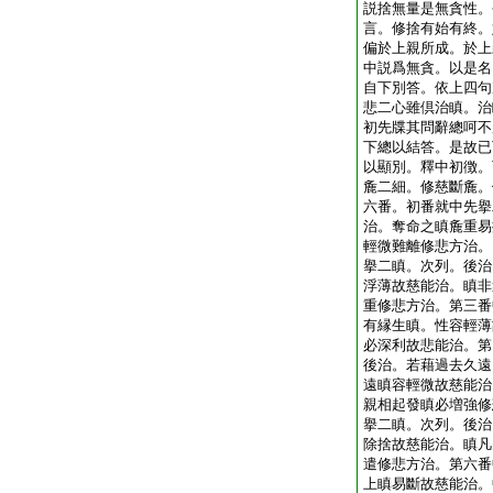
説捨無量是無貪性。
言。修捨有始有終。
偏於上親所成。於上
中説爲無貪。以是名
自下別答。依上四句
悲二心雖倶治瞋。治
初先牒其問辭總呵不
下總以結答。是故已
以顯別。釋中初徴。
麁二細。修慈斷麁。
六番。初番就中先擧
治。奪命之瞋麁重易
輕微難離修悲方治。
擧二瞋。次列。後治
浮薄故慈能治。瞋非
重修悲方治。第三番
有縁生瞋。性容輕薄
必深利故悲能治。第
後治。若藉過去久遠
遠瞋容輕微故慈能治
親相起發瞋必増強修
擧二瞋。次列。後治
除捨故慈能治。瞋凡
遣修悲方治。第六番
上瞋易斷故慈能治。