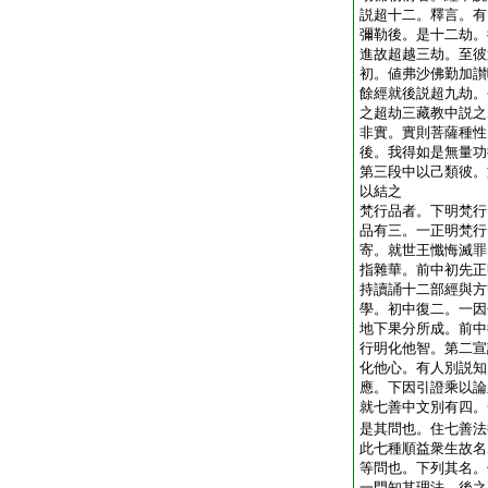
説超十二。釋言。有
彌勒後。是十二劫。
進故超越三劫。至彼
初。値弗沙佛勤加讃
餘經就後説超九劫。
之超劫三藏教中説之
非實。實則菩薩種性
後。我得如是無量功
第三段中以己類彼。
以結之
梵行品者。下明梵行
品有三。一正明梵行
寄。就世王懺悔滅罪
指雜華。前中初先正
持讀誦十二部經與方
學。初中復二。一因
地下果分所成。前中
行明化他智。第二宣
化他心。有人別説知
應。下因引證乘以論
就七善中文別有四。
是其問也。住七善法
此七種順益衆生故名
等問也。下列其名。
一門知其理法。後之