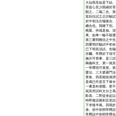
大仙我見如是下結。
菩提心見少因縁於菩
顯之。二喩二合。第
當自往試之正許驗試
於中初法次喩後合。
總合也。我雖下別。
兩翼。持戒是福。深
果。如車一輪不能運
第三重明難信之中先
四重明許驗試中初命
已下明其須試。先喩
亦爾。帝釋於下現可
施示可畏事。是三試
兩義科文。第一就其
一帝釋現可畏形。第
愛法。三大婆羅門汝
畏食。四若能捨身諦
是偈已作是言下催令
一番直科便罷。更不
就其所試科文分之爲
歡喜。二即從坐起以
時即復語羅刹言若説
下求後半偈。四我於
身。前中初明帝釋説
帝釋説中初明帝釋化