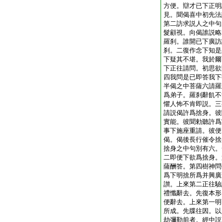
方便。辯才已下正明
見。聞偈喜中初先法
第二訪求説人之中句
髮顧視。向偈誰説略
羅刹。誰開已下廣訪
刹。二復作念下知是
下疑其不堪。我於爾
下正往請問。初思欲
四我問是已即答我下
半偈之中菩薩六請羅
爲弟子。羅刹辭飢不
懼人怖不肯即説。三
請説偈許爲捨身。彼
實能。彼聞勅聽許爲
事下施座重請。彼便
偈。偈後長行催令捨
捨身之中句別有六。
二即便下欲爲捨身。
薩酬答。第四樹神問
爲下明捨所爲并興廣
讃。上來第二正往驗
禮懺辭去。先復本形
便辭去。上來第一明
所成。先牒往因。以
劫彌勒前者。經中説