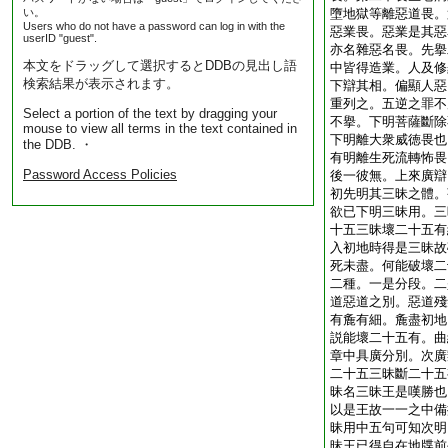
い。
墮地獄等離惡道畏。
Users who do not have a password can log in with the
惡業畏。惡業是其惡
userID "guest".
亦名雜惡名畏。先擧
本文をドラッグして選択するとDDBの見出し語
中皆得造業。人及修
検索結果が表示されます。
下辯其相。偏顯人惡
重列之。五逆之罪不
Select a portion of the text by dragging your
不擧。下明菩薩斷除
mouse to view all terms in the text contained in
下明離大衆威徳畏也
the DDB. ・
有明離生死流轉怖畏
Password Access Policies
後一彼無。上來廣辯
初先明其三昧之體。
欲已下明三昧用。三
十五三昧壞二十五有
入初地時得是三昧故
死未盡。何能破壞二
二種。一是分段。二
道惡道之別。惡道殘
有麁有細。麁盡初地
説能壞二十五有。曲
章中具廣分別。次廣
二十五三昧斷二十五
昧名三昧王是嘆勝也
以是王故一一之中備
昧用中五句可知
次明
昧王已得自在地牒前