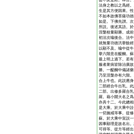
法身之教以之爲經。
生是其方便因果。性
不如本故佛菩薩功徳
如是。下佛先讃。次
所説。後述其語。於
涅槃校量顯勝。成前
初法次喩後合。法中
就無量功徳汎擧餘經
以顯不及。喩中從牛
擧六階意在醍醐。蘇
最上明上過下。若有
服者衆病皆除治廣故
勝。一醍醐中備諸藥
乃至涅槃亦有六階。
合上牛也。此説應身
二部經合牛出乳。此
二部。出修多羅合乳
羅。藉小開大名之爲
亦具十二。今此總相
是大乘。於大乘中詮
一切施戒等事。從修
蘇。於大乘中宣説一
因事顯理是故名出。
可得等。從方等經出