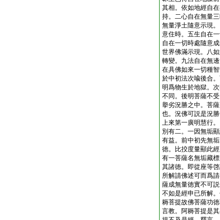
其相。依如地經自在
持。二心自在無量三
無量淨土隨意示現。
意住時。五生自在一
自在一切時處隨意成
世界佛滿示現。八如
轉變。九法自在無邊
在具佛如來一切種智
於中初法次喩後合。
明爲物生於地獄。次
不同。後明菩薩不受
擧劣況勝之中。菩薩
也。況佛可説是況勝
上來第一廣明慧行。
別有二。一因無垢顯
有益。前中初先無垢
徳。比挍度量顯此經
有一菩薩名無垢藏標
其諸徳。即從座等啓
所解請佛述可而爲請
薩成無量徳實不可説
不如是經申已所解。
耨菩提故佛菩薩功徳
言教。阿耨菩提是其
提不及是經。釋言。