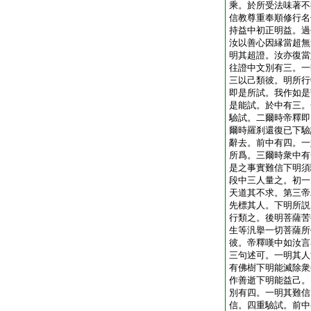
乘。於所受法味著不
信教尊重奉順修行名
持益中初正明益。過
汝以善心因縁當超無
明其超證。汝亦復當
往證中文別有三。一
三以己類彼。明所行
即是所試。我作如是
是能試。於中有三。
驗試。二爾時帝釋即
爾時羅刹還復已下驗
辭去。前中有四。一
所爲。三爾時衆中有
是之事實難信下明須
段中三人量之。初一
天道其不求。第三帝
先標其人。下明所説
行類之。後明菩薩苦
生等汎擧一切菩薩所
彼。帝釋嘆中如汝言
三句述可。一明其人
有佛樹下明能滅除衆
作善逝下明能益己。
別有四。一明其難信
信。四重驗試。前中