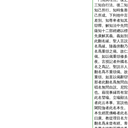
三知自行法。後二知
知己所行。知時集善
己所成。下利他中言
差別。知尊卑者知其
辯釋。解知法中先問
薩知十二部經總以標
先廣解其義。義如別
此翻名綖。聖人言説
名爲綖。隨義傍翻乃
名爲重頌之偈。故仁
偈。如以偈重頌修多
夜。言授記者外國名
名之爲記。聖説示人
翻名爲不重頌偈。故
重頌。如直以偈辭辯
那者此翻名爲無問自
唱名無問自説。尼陀
也。藉現事縁而有宣
此名譬喩。立喩顯法
者此云本事。宣説他
闍陀伽者此名本生。
本生經毘佛略者此名
曰廣。教從理目名方
翻名爲未曾有經。青