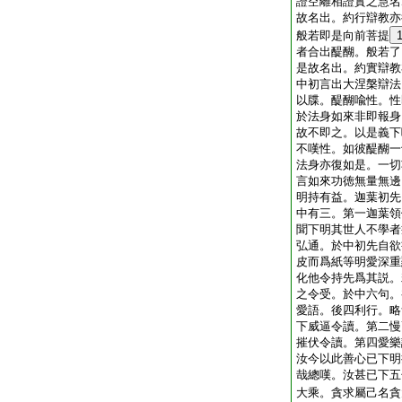
證空離相證實之慧名
故名出。約行辯教亦
般若即是向前菩提
者合出醍醐。般若了
是故名出。約實辯教
中初言出大涅槃辯法
以牒。醍醐喩性。性
於法身如來非即報身
故不即之。以是義下
不嘆性。如彼醍醐一
法身亦復如是。一切
言如來功徳無量無邊
明持有益。迦葉初先
中有三。第一迦葉領
聞下明其世人不學者
弘通。於中初先自欲
皮而爲紙等明愛深重
化他令持先爲其説。
之令受。於中六句。
愛語。後四利行。略
下威逼令讀。第二慢
摧伏令讀。第四愛樂
汝今以此善心已下明
哉總嘆。汝甚已下五
大乘。貪求屬己名貪