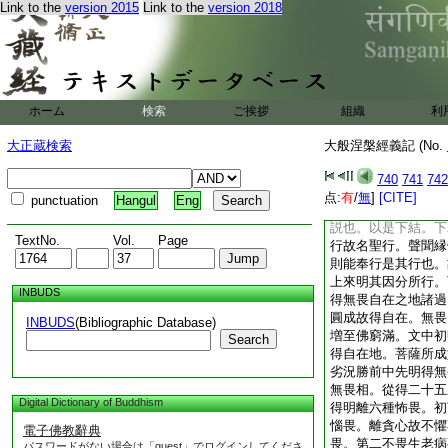
Link to the
version 2015
Link to the
version 2018
方更轉法輪者。文殊
嘆諸佛世尊今昔所説
益衆生故不應偏嘆今
然別故不應言佛更轉
破遣。自下文殊彰問
義非爲不達彰已解也
ホーム
検索
ご挨拶
組織
利
我久知下顯已解相
上
是名下結。迦葉白下
大正蔵検索
大般涅槃經義記 (No.
就佛解。文相可知。
先問若是佛行則非聲
740
741
742
釋。先就佛論。是佛
点:
有
/
無
]
[CITE]
punctuation
Hangul
Eng
是諸世尊安住涅槃是
説也。以是下結。下
TextNo.
Vol.
Page
行故名聖行。聲聞縁
則能奉行是其行也。
上來明其因分所行。
INBUDS
得無畏自在之地諸過
圓成故得自在。無畏
INBUDS
(Bibliographic Database)
増至佛窮滿。文中初
Search
得自在地。菩薩所成
劣況勝
前中先明得無
無畏相。從得二十五
Digital Dictionary of Buddhism
得明離六種怖畏。初
惱畏。離貪心故不懼
電子佛教辭典
畏。第二不畏生老病
パスワードがない場合は「guest」でログインしてくださ