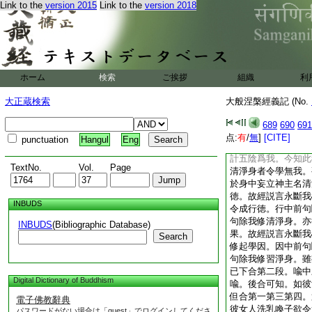
Link to the
version 2015
Link to the
version 2018
漸。合中依上三段之
如來亦爾合前女人。
三種藥與之令服。於
能取。後之一句破遣
見。後破餘見。就初
量病受法。如是修下
ホーム
検索
ご挨拶
組織
利
其所離。謂離我見。
涅槃。第二句中爲除
大正蔵検索
大般涅槃經義記 (No.
邪戒見取等。示現出
無漏道法令其習學。
689
690
691
斷餘見令修聖道。言
点:
有
/
無
]
[CITE]
punctuation
Hangul
Eng
句中復示世間計我非
計五陰爲我。今知此
TextNo.
Vol.
Page
清淨身者令學無我。
於身中妄立神主名清
徳。故經説言永斷我
INBUDS
令成行徳。行中前句
句除我修清淨身。亦
INBUDS
(Bibliographic Database)
果。故經説言永斷我
Search
修起學因。因中前句
句除我修習淨身。雖
已下合第二段。喩中
Digital Dictionary of Buddhism
喩。後合可知。如彼
但合第一第三第四。
電子佛教辭典
彼女人洗乳喚子欲令
パスワードがない場合は「guest」でログインしてくださ