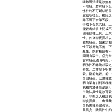
猛難可沮壞是故無有
不能殺。若有殺下反
佛性終不可斷結明前
處結明後反。後段之
雖不可下合第五段。
得成下合第六段。上
能殺者結答上問成不
四段結答上矣。上來
性。如來辯實異相以
難無殺生。如來辯相
性叵殺應無不善。下
殺生。以有殺故有不
問明有殺生。必定當
實有殺生總明有殺。
明佛性不離陰相殺之
善業。二非聖下明其
殺。翻前無殺。前中
名曰殺生。以違性故
明由業有刹利等種種
我相異於佛性是故可
生陰法異性是故可殺
眞。非聖之人横計我
辯妄異眞。二出世我
名爲佛性擧彼眞我。
眞異妄。陰異性中約