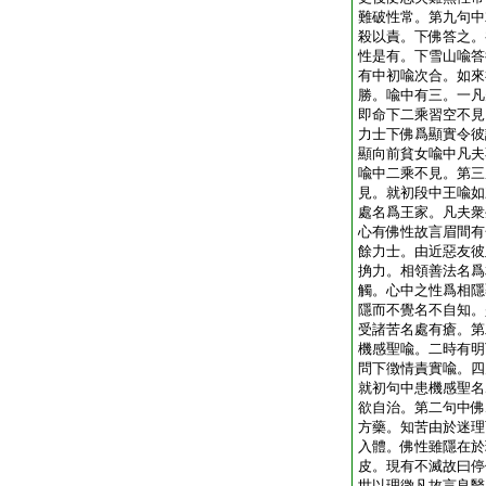
難破性常。第九句中
殺以責。下佛答之。
性是有。下雪山喩答
有中初喩次合。如來
勝。喩中有三。一凡
即命下二乘習空不見
力士下佛爲顯實令彼
顯向前貧女喩中凡夫
喩中二乘不見。第三
見。就初段中王喩如
處名爲王家。凡夫衆
心有佛性故言眉間有
餘力士。由近惡友彼
捔力。相領善法名爲
觸。心中之性爲相隱
隱而不覺名不自知。
受諸苦名處有瘡。第
機感聖喩。二時有明
問下徴情責實喩。四
就初句中患機感聖名
欲自治。第二句中佛
方藥。知苦由於迷理
入體。佛性雖隱在於
皮。現有不滅故曰停
世以理徴凡故言良醫