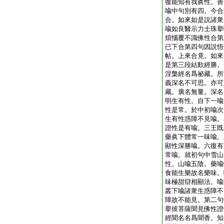
復能知有我眞性。善
喩中句別有四。今合
合。如來如是説諸衆
喩如良醫示力士珠擧
煩惱覆不識佛性合第
已下合第四句因説悟
帖。上來合竟。如來
是第三段結歎經勝。
涅槃經名爲祕藏。所
義深名不可思。亦可
藏。廣名無量。深名
明生有性。自下一喩
性是常。於中初喩次
生有性惑障不見喩。
證性是有喩。三王既
藥眞下體常一味喩。
顯性深勝喩。六復有
常喩。就初句中雪山
性。山喩五陰。藥喩
食能生樂故名樂味。
味極甜辯相顯法。喩
叢下喩諸衆生惑障不
障故不能見。第二句
擧彼菩薩聞見佛性證
經聞名名爲聞香。知