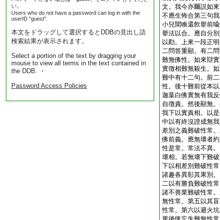
い。
文。我今亦爾説如來
Users who do not have a password can log in with the
不應生怖合第三句我
userID "guest".
小兒聞喚還飮擧前喩
本文をドラッグして選択するとDDBの見出し語
擧法以合。應自分別
検索結果が表示されます。
以勸。上來一段正明
二問答重顯。有二問
Select a portion of the text by dragging your
難無佛性。如來辯實
mouse to view all terms in the text contained in
實徴相難無殺生。如
the DDB. ・
難中有十二句。前二
Password Access Policies
性。後十難前從本以
迦葉白佛實無有我反
自徴責。然後顯無。
我下以實責相。以是
中以有終沒證成無我
差別之義難破性常。
佛前義。應無壞者約
性是常。常法不異。
壞相。若無壞下難破
下以相差別難破性常
諸趣各異彰其果別。
二以有勝負難破性常
諸不善業難破性常。
無性常。第五以其盲
性常。第六以避火坑
更後便忘失難無性常