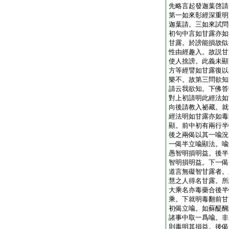
先略言起發迦葉啓請
第一如來彰經深重明
迦葉請。三如來試問
初句中言如甘露亦如
甘露。於謗能損故似
性由經趣入。故説甘
使人捨謗。此義未顯
方等經譬如甘露復以
樂不。故第三問欲知
請云我欲知。下佛答
對上初請明此經法如
向後請教入祕藏。就
經法明如甘露亦如毒
顯。前中初有兩行半
後之兩偈以其一喩況
一偈半立喩顯法。喩
愚智明損明益。後半
智明損明益。下一偈
道言無礙智甘露者。
慧之人得名甘露。所
大乘名亦毒藥合後半
乘。下就明毒翻前甘
初偈立喩。如蘇醍醐
諸事中取一爲喩。非
則毒明其損益。後偈