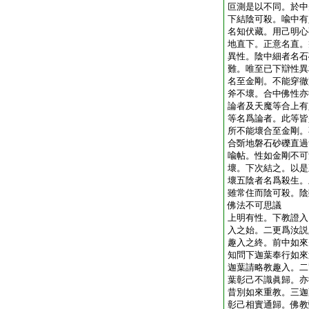
叵測是以不同。於中
下結陰可殺。喩中有
名知伏藏。用己明心
地直下。正意名直。
異性。陰中細者名石
難。唯至已下辯性異
名至金剛。不能穿徹
斧不壞。合中佛性亦
論者及天魔等合上有
等名爲論者。此等皆
所不能壞合至金剛。
合斲地磐石砂礫直過
喩帖。性如金剛不可
壞。下次結之。以是
壞五陰者名爲殺生。
雖常住而陰可殺。陰
佛法不可思議
上明有性。下教證入
入之始。二更爲汝説
趣入之終。前中如來
知問下迦葉奉行如來
迦葉請略教趣入。二
葉彰己不識眞歸。亦
昔別如來重教。三迦
彰己相實通歸。佛教