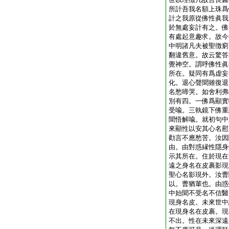
所計吾我名額上珠爲
計之我原從佛性眞我
於無處妄計有之。佛
有處起意趣求。故今
中明諸凡夫被聖徴窮
翻違舊意。故云驚答
覺神空。謂呼佛性眞
所在。疑同有爲虚妄
化。退心聲聞雖復退
名愁啼哭。如舍利弗
別有四。一佛爲顯實
受喩。三執鏡下佛重
聞悟解喩。就初句中
來顯性以安其心名慰
勸言不應愁苦。汝因
由。由對惑縁性隱身
示其所在。住於現在
遠之身名在皮裹影現
聖心名影現外。汝曹
以。曹猶輩也。由惑
中始聞不受名不信醫
現身名皮。未來世中
在現身名在皮裹。現
不出。性在未來深遠