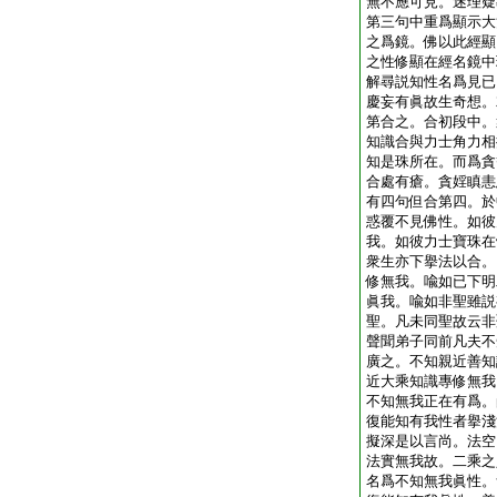
無不應可見。迷理疑
第三句中重爲顯示大
之爲鏡。佛以此經顯
之性修顯在經名鏡中
解尋説知性名爲見已
慶妄有眞故生奇想。
第合之。合初段中。
知識合與力士角力相
知是珠所在。而爲貪
合處有瘡。貪婬瞋恚
有四句但合第四。於
惑覆不見佛性。如彼
我。如彼力士寶珠在
衆生亦下擧法以合。
修無我。喩如已下明
眞我。喩如非聖雖説
聖。凡未同聖故云非
聲聞弟子同前凡夫不
廣之。不知親近善知
近大乘知識專修無我
不知無我正在有爲。
復能知有我性者擧淺
擬深是以言尚。法空
法實無我故。二乘之
名爲不知無我眞性。