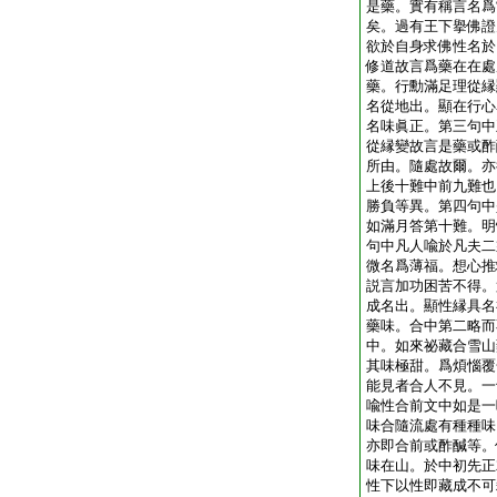
是藥。實有稱言名爲
矣。過有王下擧佛證
欲於自身求佛性名於
修道故言爲藥在在處
藥。行勳滿足理從縁
名從地出。顯在行心
名味眞正。第三句中
從縁變故言是藥或酢
所由。隨處故爾。亦
上後十難中前九難也
勝負等異。第四句中
如滿月答第十難。明
句中凡人喩於凡夫二
微名爲薄福。想心推
説言加功困苦不得。
成名出。顯性縁具名
藥味。合中第二略而
中。如來祕藏合雪山
其味極甜。爲煩惱覆
能見者合人不見。一
喩性合前文中如是一
味合隨流處有種種味
亦即合前或酢醎等。
味在山。於中初先正
性下以性即藏成不可