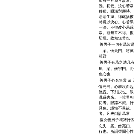
知有一神我常故常。
難。初云。汝心若常
移種。眼識對塵時。
念念生滅。縁此捨彼
將境以決心。心若果
一法。不得改心易縁
常。觀無常不得。復
切境。故知無常也
善男子一切有爲皆
案。僧亮曰。將就
相對
善男子有爲之法凡
風 案。僧宗曰。向
色心也
善男子心名無常
至
僧亮曰。心攀境而起
總説。下別説也。眼
識縁去來。下境界相
切者。眼識不滅。行
見色。識性不異故。
者。凡夫倒計爲常
復次善男子壞諸行
忘失 案。僧亮曰。
行也。所謂聲聞心性