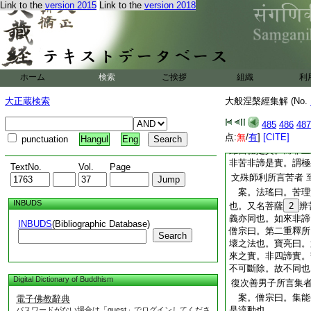
Link to the
version 2015
Link to the
version 2018
實 案。僧亮曰。若
變。無常而不變也。
皆實也。非苦非諦者
諦不諦。無學無求。
苦無諦。二乘有苦有
有實無諦也。僧宗曰
ホーム
検索
ご挨拶
組織
利
歴四諦。明如來不同
三釋人情疑。疑言。
大正蔵検索
大般涅槃經集解 (No.
三法。何必不別體耶
485
486
487
常成不同之義。第四
点:
無
/
有
]
[CITE]
亮曰。此第一階辨異
punctuation
Hangul
Eng
雖當體是實。而非上
非苦非諦是實。謂極
TextNo.
Vol.
Page
文殊師利所言苦者
案。法瑤曰。苦理
INBUDS
也。又名菩薩
2
辨
義亦同也。如來非諦
INBUDS
(Bibliographic Database)
僧宗曰。第二重釋所
Search
壞之法也。寶亮曰。
來之實。非四諦實。
不可斷除。故不同也
Digital Dictionary of Buddhism
復次善男子所言集
案。僧宗曰。集能
電子佛教辭典
是流動也
パスワードがない場合は「guest」でログインしてくださ