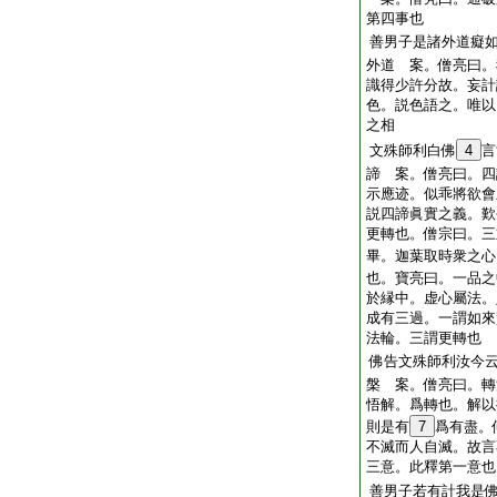
第四事也
善男子是諸外道癡
外道 案。僧亮曰。
識得少許分故。妄計
色。説色語之。唯以
之相
文殊師利白佛
4
言
諦 案。僧亮曰。四
示應迹。似乖將欲會
説四諦眞實之義。歎
更轉也。僧宗曰。三
畢。迦葉取時衆之心
也。寶亮曰。一品之
於縁中。虚心屬法。
成有三過。一謂如來
法輪。三謂更轉也
佛告文殊師利汝今
槃 案。僧亮曰。轉
悟解。爲轉也。解以
則是有
7
爲有盡。
不滅而人自滅。故言
三意。此釋第一意也
善男子若有計我是