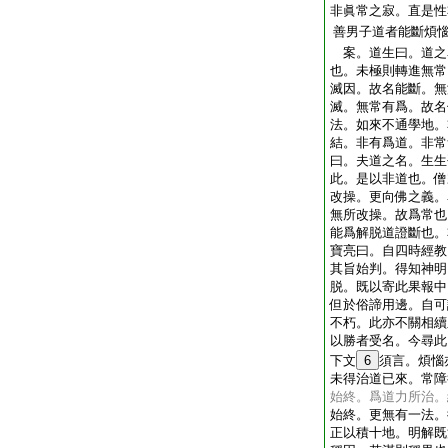
非眞常之寂。直是性
善男子道者能斷煩
案。道生曰。道之
也。未極則轉進無常
滅因。故名能斷。無
滅。無常有爲。故名
法。如來不通學地。
結。非有爲道。非常
曰。夫道之名。生生
此。是以非道也。僧
改操。更向佛之義。
無所改操。故爲常也
能爲解脱道證斷也。
寶亮曰。自四時經教
其旨始判。得知神明
脱。既以寄此果報中
但於俗諦用邊。自可
不朽。此亦不關相續
以勝者受名。今尋此
下文
6
須言。煩惱
未得治道已來。常障
始終。爲道力所治。
始終。更無有一法。
正以積十地。明解既