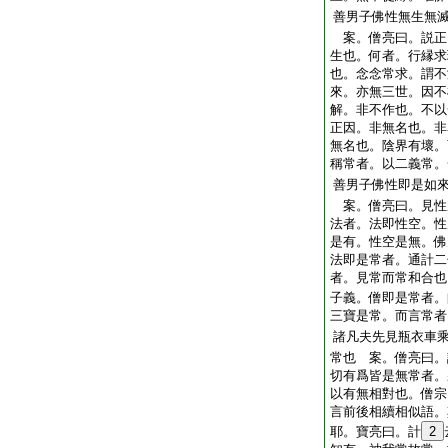
善男子佛性無生無
案。僧亮曰。説正
生也。何者。行縁求
也。念念常求。謂不
來。亦無三世。因不
解。非不作也。不以
正因。非無名也。非
無名也。陰界有壞。
稱常者。以二義常。
善男子佛性即是如
案。僧亮曰。見性
法者。法即性空。性
是有。性空是無。佛
法即是常者。通計二
者。見常而常和合也
子義。僧即是常者。
三寶是常。而言常者
諸凡夫先見瓶衣車
常也 案。僧亮曰。
切有爲皆是無常者。
以有無相對也。僧宗
言前後相續相似語。
耶。寶亮曰。計
2