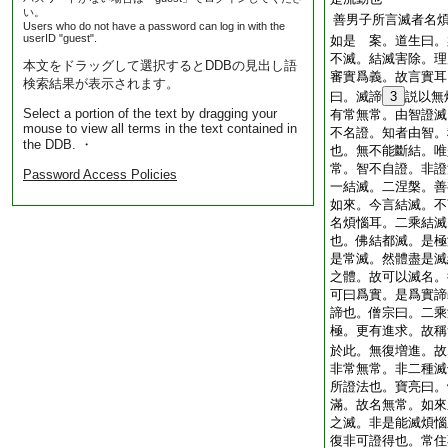
い。
善男子所言滅者名
Users who do not have a password can log in with the
userID "guest".
如是 案。道生曰。
不滅。結滅害除。理
本文をドラッグして選択するとDDBの見出し語
審實爲義。故言實耳
検索結果が表示されます。
曰。滅諦
3
説以無
Select a portion of the text by dragging your
有常無常。由智證滅
mouse to view all terms in the text contained in
不名證。知者由智。
the DDB. ・
也。無不能斷結。唯
常。智不自證。非證
Password Access Policies
一結滅。二涅槃。善
如來。今言結滅。不
名煩惱耳。二乘結滅
也。佛結都滅。是極
是常滅。然體盡是滅
之體。故可以滅名。
可曰爲實。是爲實諦
諦也。僧宗曰。二乘
極。更有進求。故稱
於此。無復増進。故
非常無常。非二種滅
所證法也。寶亮曰。
滿。故名無常。如來
之滅。非是能滅煩惱
復非可證得也。常住