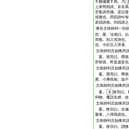
不難攝實不周。乃
上來明四諦。皆名爲
苦集諦所攝。是以發
境實也。問四諦中有
若四諦無。則四諦之
佛告文殊師利一切
也 案。法瑤曰。以
而觀。則入苦諦也。
也。今但言入苦者。
文殊師利言如佛所
案。寶亮曰。釋第
所契當。即是虚妄也
文殊師利言如佛所
案。寶亮曰。釋第
實。小乘執相。故不
文殊師利言如佛所
案。
4
僧亮曰。
利物。魔説生縛。故
文殊師利言如佛所
案。僧宗曰。非滅
槃果。八禪爲因也。
文殊師利言如佛所
案。僧宗曰。謂佛