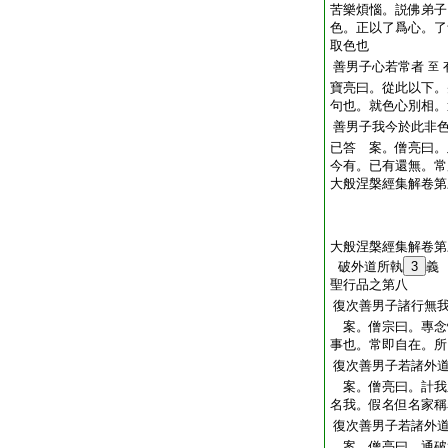
苦樂煩惱。説佛弟子
色。正以了爲心。了
取色也
善男子心若常者
至
寶亮曰。從此以下。
句也。就色心別相。
善男子我今於此非
已答 案。僧亮曰。
今有。已有還無。常
大般涅槃經集解卷第
大般涅槃經集解卷第
破外道所執
3
義
聖行品之第八
復次善男子諸行無
案。僧宗曰。專念
事也。常即自在。所
復次善男子若諸外
案。僧亮曰。計我
名我。假名但名家稱
復次善男子若諸外
案。僧亮曰。通破