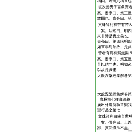
稱因。若滿則稱果也
復次善男子言眞實
案。僧宗曰。第三重
故爾也。寶亮曰。第
文殊師利有苦有苦
案。法瑤曰。明四
來非諦是實之義也。
寶亮曰。第四階明四
如來非對治故。是眞
苦者有爲有漏無樂
案。僧宗曰。第五重
苦以結句也。明如來
以故是實也
大般涅槃經集解卷第
大般涅槃經集解卷第
廣釋前七種實諦義
廣出外道所執常樂我
聖行品之第七
文殊師利白佛言世
案。僧亮曰。上以
諦。實諦攝法不盡。