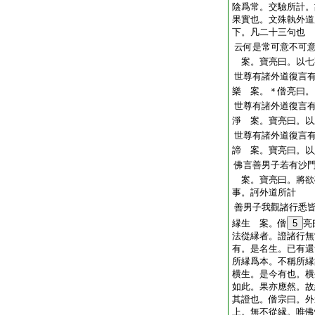
陰爲常。交驗所計。
果實也。文殊執外道
下。凡二十三句也
云何是常可意不可
案。寶亮曰。以七
世尊有諸外道復言
樂 案。＊僧亮曰。
世尊有諸外道復言
淨 案。寶亮曰。以
世尊有諸外道復言
諦 案。寶亮曰。以
佛言善男子若有沙
案。寶亮曰。將欲
事。訶外道所計
善男子我觀諸行悉
縁生 案。僧
5
亮
法從縁者。證諸行無
有。是名生。已有還
所縁爲本。不稱所縁
横生。是今有也。横
如此。果亦應然。故
其證也。僧宗曰。外
上。無不從縁。唯佛