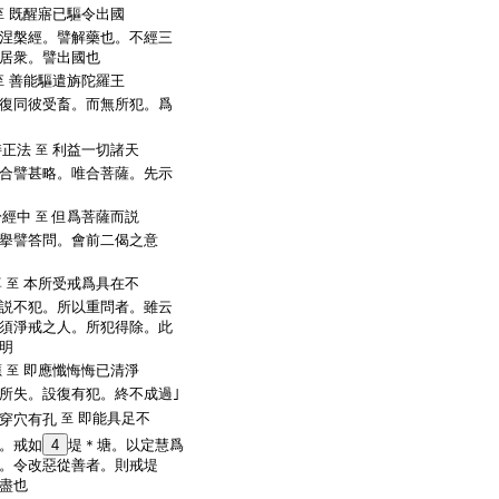
既醒寤已驅令出國
至
涅槃經。譬解藥也。不經三
居衆。譬出國也
善能驅遣旃陀羅王
至
復同彼受畜。而無所犯。爲
持正法
利益一切諸天
至
合譬甚略。唯合菩薩。先示
於經中
但爲菩薩而説
至
擧譬答問。會前二偈之意
尊
本所受戒爲具在不
至
説不犯。所以重問者。雖云
須淨戒之人。所犯得除。此
明
應
即應懺悔悔已清淨
至
所失。設復有犯。終不成過｣
即能具足不
穿穴有孔
至
。戒如
4
堤＊塘。以定慧爲
。令改惡從善者。則戒堤
盡也