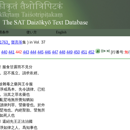
有此經。復未知師之所好。
常也
持歸家 案。僧亮曰。
也。得經而流布。謂之還
案。僧亮曰。知事既許
用条件
使い方
English
。便有勢力。然行經求常。
丘。皆除不
14
淨物。修常
1763_
寶亮等
集 ) in Vol. 37
哉大師有是甘露不死
440
441
442
443
444
445
446
447
448
449
450
451
452
[行番号:
無
/
已得行經之勢。向王説經
服食甘露而不見分
至
。惡不孤立。請求依經。
餘雜毒之藥與王令服
淨戒爲本。先令讀律。已犯
。治其之罪名藥也
亂躄地無所覺知猶如
讀律列罪。譬藥發也。於外
躄地也。内絶聖胎。譬無所
如死人也
還紹先王正法治國
至
淨如律之人。爲知事也