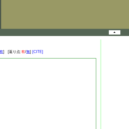
有
] [返り点:
有
/
無
]
[CITE]