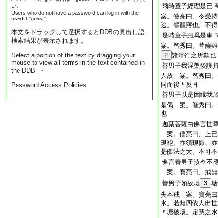
爾時童子經理是已
い。
Users who do not have a password can log in with the
案。僧亮曰。令受持
userID "guest".
途。譬醒寤也。不得
本文をドラッグして選択するとDDBの見出し語
是時童子雖爲是事
検索結果が表示されます。
案。智秀曰。菩薩雖
Select a portion of the text by dragging your
2
諸淨行之所歎也
mouse to view all terms in the text contained in
善男子我涅槃後護
the DDB. ・
人故 案。智秀曰。
同而後＊反耳
Password Access Policies
善男子以是因縁我
是偈 案。智秀曰。
也
迦葉菩薩白佛言世
案。僧亮曰。上已
現犯。亦須現悔。亦
是佛法之大。不可不
佛言善男子汝今不
案。寶亮曰。戒無
善男子如故堤
3
塘
失本戒 案。寶亮曰
水。若無四依人出世
＊塘破壞。定慧之水