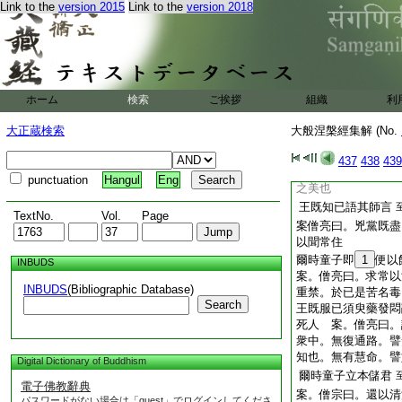
Link to the
version 2015
Link to the
version 2018
案。僧亮曰。不知
便持去者。但行經求
是時童子聞王語已即
菩薩以弘通。爲心宅
家矣
請諸大臣而共食之 
ホーム
検索
ご挨拶
組織
利
弘經。於是弘通之人
以淨戒爲本。制惡比
大正蔵検索
大般涅槃經集解 (No.
住之因。譬共食也
諸臣食已即共白王快
437
438
439
之藥 案。僧亮曰。
punctuation
Hangul
Eng
之美也
王既知已語其師言
TextNo.
Vol.
Page
案僧亮曰。兇黨既盡
以聞常住
爾時童子即
1
便以
INBUDS
案。僧亮曰。求常以
INBUDS
(Bibliographic Database)
重禁。於已是苦名毒
Search
王既服已須臾藥發悶
死人 案。僧亮曰。
衆中。無復通路。譬
知也。無有慧命。譬
Digital Dictionary of Buddhism
爾時童子立本儲君
電子佛教辭典
案。僧宗曰。還以清
パスワードがない場合は「guest」でログインしてくださ