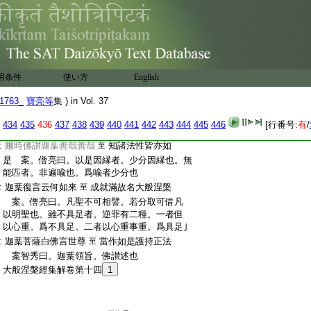
:
耳。欲除煩惱。
6
吐已還者。修道斷結。功登果
:
就。俯入生死。譬如還也。同伴問者。如迦葉今
:
所
7
問也。若言差者。如來解釋果地之妙極
:
也。顯別昔
8
曰捨身捨智。言虚不實也
:
迦葉復言不生不滅
如來之性即是解脱
至
:
案。慧朗曰。迦葉因釋解脱。有此句也。故以爲
用条件
使い方
English
:
難請重釋也
1763_
寶亮等
集 ) in Vol. 37
:
佛告迦葉善男子是事不然
不可以譬烏鵲
至
:
之音 案。僧亮曰。以鳥譬鳥。以聲譬聲遍取
434
435
436
437
438
439
440
441
442
443
444
445
446
[行番号:
有
/
:
同鳥。不得相比也。分取可譬佛聲也
:
爾時佛讃迦葉善哉善哉
知諸法性皆亦如
至
:
是 案。僧亮曰。以是因縁者。少分因縁也。無
:
能匹者。非遍喩也。爲喩者少分也
:
迦葉復言云何如來
成就滿故名大般涅槃
至
:
案。僧亮曰。凡聖不可相譬。若分取可借凡
:
以明聖也。雖不具足者。逆罪有二種。一者但
:
以心重。爲不具足。二者以心重事重。爲具足｣
:
迦葉菩薩白佛言世尊
當作如是護持正法
至
:
案智秀曰。迦葉領旨。佛讃述也
:
大般涅槃經集解卷第十四
1