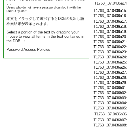
T1763_.37.0436a14
い。
Users who do not have a password can log in with the
T1763_.37.0436a15
userID "guest".
T1763_.37.0436a16
本文をドラッグして選択するとDDBの見出し語
T1763_.37.0436a17
検索結果が表示されます。
T1763_.37.0436a18
T1763_.37.0436a19
Select a portion of the text by dragging your
mouse to view all terms in the text contained in
T1763_.37.0436a20
the DDB. ・
T1763_.37.0436a21
T1763_.37.0436a22
Password Access Policies
T1763_.37.0436a23
T1763_.37.0436a24
T1763_.37.0436a25
T1763_.37.0436a26
T1763_.37.0436a27
T1763_.37.0436a28
T1763_.37.0436a29
T1763_.37.0436b01
T1763_.37.0436b02
T1763_.37.0436b03
T1763_.37.0436b04
T1763_.37.0436b05
T1763_.37.0436b06
T1763_.37.0436b07
T1763_.37.0436b08