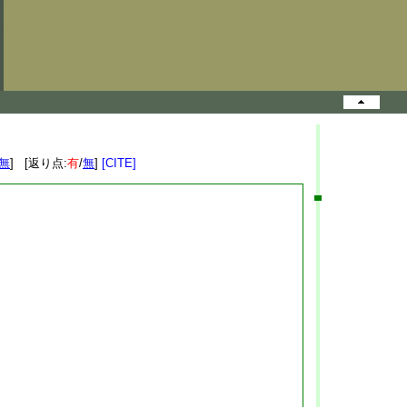
無
] [返り点:
有
/
無
]
[CITE]