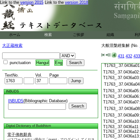
Link to the
version 2015
Link to the
version 2018
T1763_.37.0435c20
T1763_.37.0435c21
T1763_.37.0435c22
T1763_.37.0435c23
T1763_.37.0435c24
T1763_.37.0435c25
ホーム
検索
ご挨拶
組織
利
T1763_.37.0435c26
大正蔵検索
大般涅槃經集解 (No.
T1763_.37.0435c27
T1763_.37.0435c28
431
432
433
T1763_.37.0435c29
punctuation
Hangul
Eng
T1763_.37.0436a01
T1763_.37.0436a02
TextNo.
Vol.
Page
T1763_.37.0436a03
T1763_.37.0436a04
T1763_.37.0436a05
INBUDS
T1763_.37.0436a06
INBUDS
(Bibliographic Database)
T1763_.37.0436a07
Search
T1763_.37.0436a08
T1763_.37.0436a09
T1763_.37.0436a10
Digital Dictionary of Buddhism
T1763_.37.0436a11:
T1763_.37.0436a12:
電子佛教辭典
T1763_.37.0436a13:
パスワードがない場合は「guest」でログインしてくださ