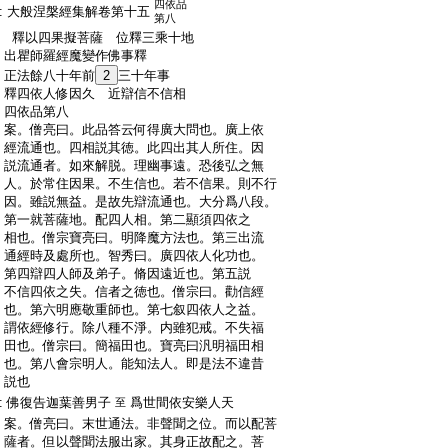
四依品
:
大般涅槃經集解卷第十五
第八
:
釋以四果擬菩薩 位釋三乘十地
:
出瞿師羅經魔變作佛事釋
:
正法餘八十年前
2
三十年事
:
釋四依人修因久 近辯信不信相
:
四依品第八
:
案。僧亮曰。此品答云何得廣大問也。廣上依
:
經流通也。四相説其徳。此四出其人所住。因
:
説流通者。如來解脱。理幽事遠。恐後弘之無
:
人。於常住因果。不生信也。若不信果。則不行
:
因。雖説無益。是故先辯流通也。大分爲八段。
:
第一就菩薩地。配四人相。第二顯須四依之
:
相也。僧宗寶亮曰。明降魔方法也。第三出流
:
通經時及處所也。智秀曰。廣四依人化功也。
:
第四辯四人師及弟子。脩因遠近也。第五説
:
不信四依之失。信者之徳也。僧宗曰。勸信經
:
也。第六明應敬重師也。第七叙四依人之益。
:
謂依經修行。除八種不淨。内雖犯戒。不失福
:
田也。僧宗曰。簡福田也。寶亮曰汎明福田相
:
也。第八會宗明人。能知法人。即是法不違昔
:
説也
:
佛復告迦葉善男子
爲世間依安樂人天
至
:
案。僧亮曰。末世通法。非聲聞之位。而以配菩
:
薩者。但以聲聞法服出家。其身正故配之。菩