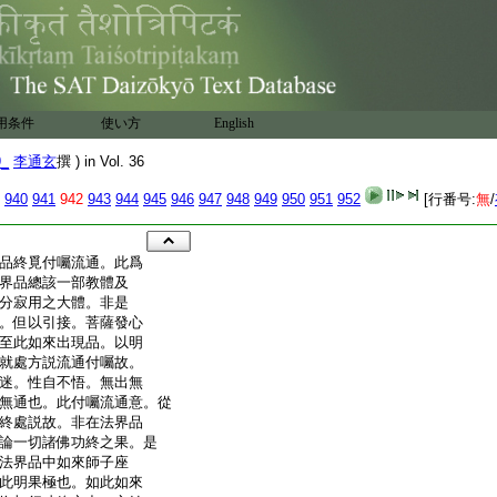
用条件
使い方
English
9_
李通玄
撰 ) in Vol. 36
940
941
942
943
944
945
946
947
948
949
950
951
952
[行番号:
無
/
品終覓付囑流通。此爲
界品總該一部教體及
分寂用之大體。非是
。但以引接。菩薩發心
至此如來出現品。以明
就處方説流通付囑故。
迷。性自不悟。無出無
無通也。此付囑流通意。從
終處説故。非在法界品
論一切諸佛功終之果。是
法界品中如來師子座
此明果極也。如此如來