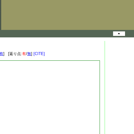
有
] [返り点:
有
/
無
]
[CITE]