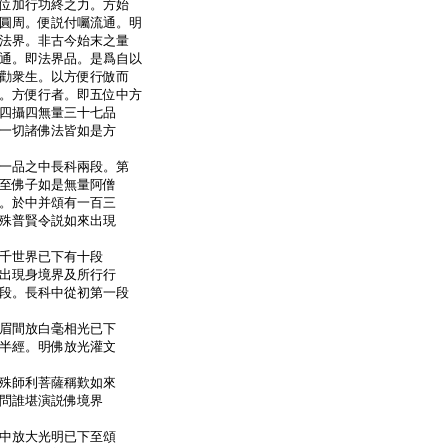
位加行功終之力。方始
圓周。便説付囑流通。明
法界。非古今始末之量
通。即法界品。是爲自以
勸衆生。以方便行倣而
。方便行者。即五位中方
四攝四無量三十七品
一切諸佛法皆如是方
一品之中長科兩段。第
至佛子如是無量阿僧
。於中并頌有一百三
殊普賢令説如來出現
千世界已下有十段
出現身境界及所行行
段。長科中從初第一段
眉間放白毫相光已下
半經。明佛放光灌文
殊師利菩薩稱歎如來
問誰堪演説佛境界
中放大光明已下至頌