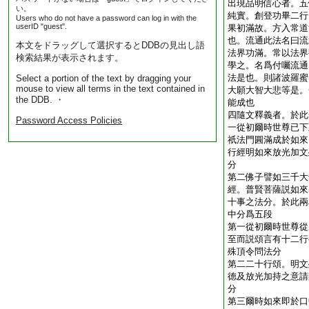
出現品明信心者。五
い。
純實。創登功畢二行
Users who do not have a password can log in with the
userID "guest".
果初滿故。方入常道
也。流通此法名曰流
本文をドラッグして選択するとDDBの見出し語
法界功滿。常以法界
検索結果が表示されます。
學之。名爲付囑流通
法是也。則諸波羅蜜
Select a portion of the text by dragging your
mouse to view all terms in the text contained in
大願大智大悲等是。
the DDB. ・
能成也
四隨文釋義者。於此
Password Access Policies
一從初爾時世尊已下
祇法門圓滿成於如來
行經明如來放光加文
分
第二佛子譬如三千大
經。普賢菩薩説如來
十事之法分。於此兩
中分爲五段
第一從初爾時世尊從
至而説頌言有十二行
殊頂令問法分
第二二十行頌。明文
徳及放光加持之意請
分
第三爾時如來即於口