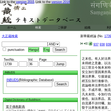
Link to the
version 2015
Link to the
version 2018
ホーム
検索
ご挨拶
組織
利
大正蔵検索
新華嚴經論 (No.
173
937
938
939
punctuation
Hangul
Eng
之末也。有人於法界
TextNo.
Vol.
Page
未得經之意趣。以法
以三世古今無本末時
安立加行置因果所爲
INBUDS
乘法界乘。引接迷徒
INBUDS
(Bibliographic Database)
經五位加行進修功。
Search
若論根本法界性自不
沒。不成不壞。無流
凡夫未悟。令加行功
後也。如法界品。直
Digital Dictionary of Buddhism
自流通不須付囑。如
電子佛教辭典
曁于法界無有邊涯。
パスワードがない場合は「guest」でログインしてくださ