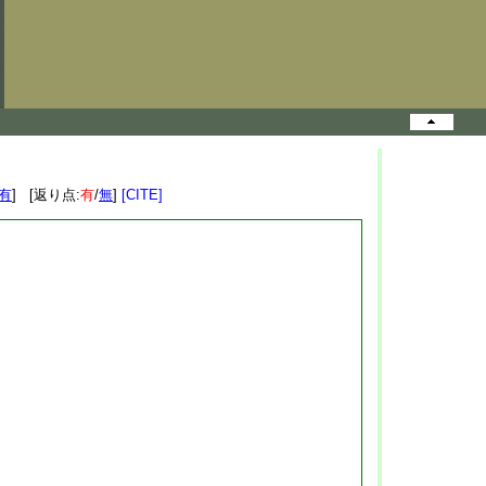
有
] [返り点:
有
/
無
]
[CITE]