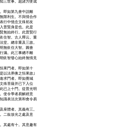
知三世事。超諸方便成
。即如第九會中説離
無限利生。不與情合作
表行中憶念文殊初友
入普賢身是也。此是
賢無始終行。此普賢行
依住智。古人釋云。重
法堂。總非重及三故。
明無依住大智。圓會
行滿。此三事總不離
明依智發心始終無情見
恒果門者。即如第十
是以法界佛之恒果故｣
進求門者。即如覺城
文殊菩薩并已下入位
此已上十門。從普光明
。使令學者易解經意
知識表法次第和會令易
及座體者。其義有三。
。二敍放光之處及意
。其處有十。其意趣有